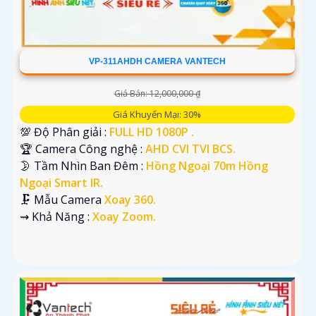
VP-311AHDH CAMERA VANTECH
Giá Bán: 12,000,000 ₫
Giá Khuyến Mại: 30%
💯 Độ Phân giải :
FULL HD 1080P .
🏆 Camera Công nghệ :
AHD CVI TVI BCS.
🌛 Tầm Nhìn Ban Đêm :
Hồng Ngoại 70m Hồng
Ngoại Smart IR.
🗜️ Mẫu Camera
Xoay 360.
️⇝ Khả Năng :
Xoay Zoom.