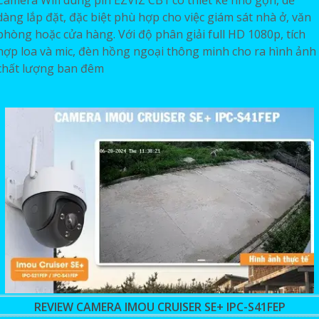
Camera Wifi dùng pin EZVIZ CB1 có thiết kế nhỏ gọn, dễ
dàng lắp đặt, đặc biệt phù hợp cho việc giám sát nhà ở, văn
phòng hoặc cửa hàng. Với độ phân giải full HD 1080p, tích
hợp loa và mic, đèn hồng ngoại thông minh cho ra hình ảnh
chất lượng ban đêm
REVIEW CAMERA IMOU CRUISER SE+ IPC-S41FEP