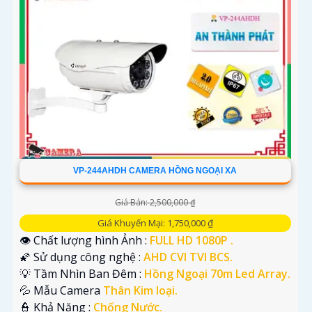
VP-244AHDH CAMERA HỒNG NGOẠI XA
Giá Bán: 2,500,000 ₫
Giá Khuyến Mại: 1,750,000 ₫
👁 Chất lượng hình Ảnh :
FULL HD 1080P .
🌠 Sử dụng công nghệ :
AHD CVI TVI BCS.
💡 Tầm Nhìn Ban Đêm :
Hồng Ngoại 70m Led Array.
💦 Mẫu Camera
Thân Kim loại.
️👮 Khả Năng :
Chống Nước.