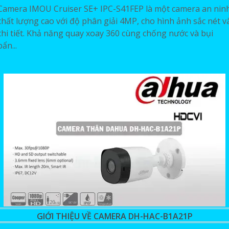
Camera IMOU Cruiser SE+ IPC-S41FEP là một camera an nin
chất lượng cao với độ phân giải 4MP, cho hình ảnh sắc nét v
chi tiết. Khả năng quay xoay 360 cùng chống nước và bụi
bẩn...
GIỚI THIỆU VỀ CAMERA DH-HAC-B1A21P