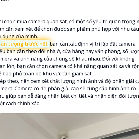
hi chọn mua camera quan sát, có một số yếu tố quan trọng 
ạn cần xem xét để chọn được sản phẩm phù hợp với nhu cầu
ử dụng của mình.

ấn tượng trước hết
bạn cần xác định vị trí lắp đặt camera.
ếu bạn cần theo dõi nhà ở, cửa hàng hay văn phòng, số lượ
amera và tính năng của chúng sẽ khác nhau. Đối với không
ian lớn, bạn cần chọn camera có khả năng quan sát xa và rộ
ể bao phủ toàn bộ khu vực cần giám sát.
iếp theo, nên xem xét chất lượng hình ảnh và độ phân giải c
amera. Camera có độ phân giải cao sẽ cung cấp hình ảnh rõ
ét, giúp bạn dễ dàng nhận biết chi tiết và nhận diện đối tượ
ột cách chính xác.