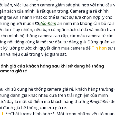
ết luận, việc lựa chọn camera giám sát phù hợp với nhu cầu 
gân sách của mình là rất quan trọng. Camera giá rẻ chính
ãng tại An Thành Phát có thể là một sự lựa chọn hợp lý cho
hững người muốn 📸
Bảo Đảm
an ninh mà không cần bỏ ra s
iền lớn. Tuy nhiên, nếu bạn có ngân sách dư dả và muốn tra
ị cho mình hệ thống camera cao cấp, các mẫu camera từ các
ãng nổi tiếng cũng là một sự đầu tư đáng giá. Đừng quên x
ét kỹ lưỡng trước khi quyết định mua camera để
Tin hơn
sự 
àn và hiệu quả trong việc giám sát.
ánh giá của khách hàng sau khi sử dụng hệ thống
amera giá rẻ
au khi sử dụng hệ thống camera giá rẻ, khách hàng thường 
hững đánh giá khác nhau dựa trên trải nghiệm của mình.
ưới đây là một số điểm mà khách hàng thường ®️
nghĩ Đến
đ
hi đánh giá hệ thống camera giá rẻ:

1:
**Chất lượng hình ảnh**: Một trong những yếu tố quan