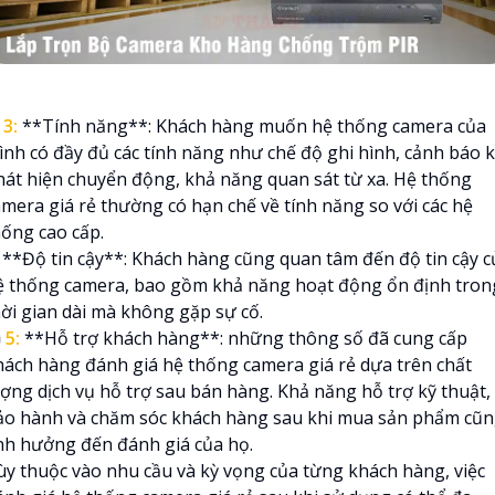
⭃
3:
**Tính năng**: Khách hàng muốn hệ thống camera của
ình có đầy đủ các tính năng như chế độ ghi hình, cảnh báo k
hát hiện chuyển động, khả năng quan sát từ xa. Hệ thống
amera giá rẻ thường có hạn chế về tính năng so với các hệ
hống cao cấp.
**Độ tin cậy**: Khách hàng cũng quan tâm đến độ tin cậy c
ệ thống camera, bao gồm khả năng hoạt động ổn định tron
hời gian dài mà không gặp sự cố.

5:
**Hỗ trợ khách hàng**: những thông số đã cung cấp
hách hàng đánh giá hệ thống camera giá rẻ dựa trên chất
ượng dịch vụ hỗ trợ sau bán hàng. Khả năng hỗ trợ kỹ thuật,
ảo hành và chăm sóc khách hàng sau khi mua sản phẩm cũ
nh hưởng đến đánh giá của họ.
ùy thuộc vào nhu cầu và kỳ vọng của từng khách hàng, việc