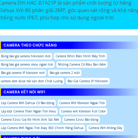
Camera DH-HAC-B1A21P là sản phẩm chất lượng từ hãng
Dahua. Với độ phân giải 2MP, góc quan sát rộng và khả năn
chống nước IP67, phù hợp cho sử dụng ngoài trời
CAMERA THEO CHỨC NĂNG
Bảng báo giá camera hikvision mới
Camera Nhìn Màn Hình Máy Tính
Bảng báo giá camera imou ngoài trời
Những Camera Có Màu Ban Đêm
Báo giá camera IP kbvision mới
Báo giá camera 2 mắt
camera xem được mã vận đơn Chất Lượng
Báo Giá Camera IP Hikvision
CAMERA KẾT NỐI WIFI
Lắp Camera Wifi Dahua Có Báo Động
Camera Wifi Kbvision Ngoài Trời
Lắp Đặt Camera Thân Ngoài Trời Imou
Camera wifi kbvision Full Color
Camera Ezviz Giá Rẻ Hình Ảnh Sắc Nét
Camera Ezviz Báo Động
Lắp Camera Wifi Ngoài Trời Xoay 360 Chính Hãng Dahua
Camera Wifi Không Dây