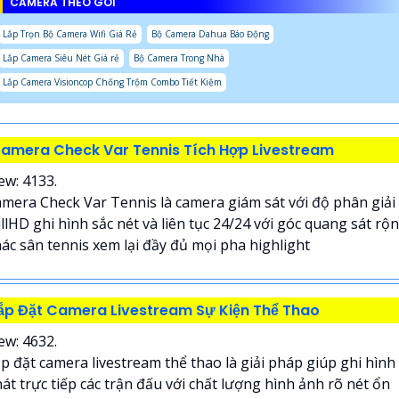
CAMERA THEO GÓI
Lắp Trọn Bộ Camera Wifi Giá Rẻ
Bộ Camera Dahua Báo Động
Lắp Camera Siêu Nét Giá rẻ
Bộ Camera Trong Nhà
Lắp Camera Visioncop Chống Trộm Combo Tiết Kiệm
amera Check Var Tennis Tích Hợp Livestream
ew: 4133.
mera Check Var Tennis là camera giám sát với độ phân giải
llHD ghi hình sắc nét và liên tục 24/24 với góc quang sát rộ
ác sân tennis xem lại đầy đủ mọi pha highlight
ắp Đặt Camera Livestream Sự Kiện Thể Thao
ew: 4632.
p đặt camera livestream thể thao là giải pháp giúp ghi hình
át trực tiếp các trận đấu với chất lượng hình ảnh rõ nét ổn