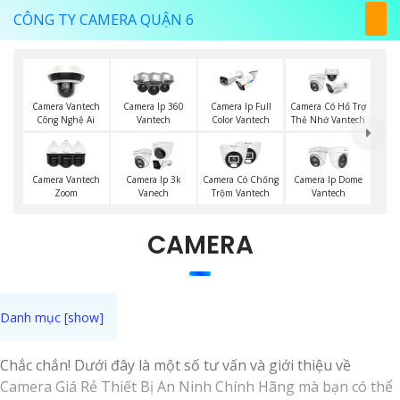
CÔNG TY CAMERA QUẬN 6
Camera Vantech
Camera Ip 360
Camera Ip Full
Camera Có Hổ Trợ
Công Nghệ Ai
Vantech
Color Vantech
Thẻ Nhớ Vantech
Camera Vantech
Camera Ip 3k
Camera Có Chống
Camera Ip Dome
Zoom
Vanech
Trộm Vantech
Vantech
CAMERA
Chắc chắn! Dưới đây là một số tư vấn và giới thiệu về
Camera Giá Rẻ Thiết Bị An Ninh Chính Hãng mà bạn có thể