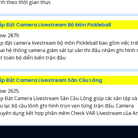
nh theo thời gian thực
ắp Đặt Camera Livestream Bộ Môn Pickleball
ew: 2879.
p đặt camera livestream bộ môn Pickleball bao gồm việc tri
ai hệ thống camera giám sát tại sân thi đấu nhằm ghi hình 
t toàn bộ diễn biến trận đấu
ắp Đặt Camera Livestream Sân Cầu Lông
ew: 2625.
p Đặt Camera Livestream Sân Cầu Lông giúp các sân tập và
u lạc bộ cầu lônh ghi hình trọn vẹn từng trận đấu. Camera
uyên dụng kết hợp phần mềm Check VAR Livestream của An.