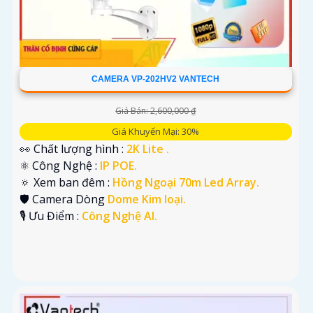
CAMERA VP-202HV2 VANTECH
Giá Bán: 2,600,000 ₫
Giá Khuyến Mại: 30%
👀 Chất lượng hình :
2K Lite .
⚛️ Công Nghệ :
IP POE.
🔅 Xem ban đêm :
Hồng Ngoại 70m Led Array.
🛡 Camera Dòng
Dome Kim loại.
️🎙 Ưu Điểm :
Công Nghệ AI.