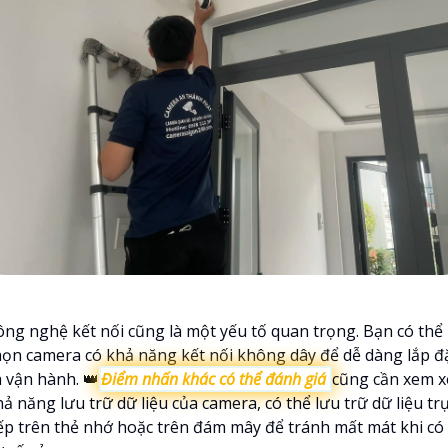
ông nghệ kết nối cũng là một yếu tố quan trọng. Bạn có thể
họn camera có khả năng kết nối không dây để dễ dàng lắp đ
à vận hành. 👑
Điểm nhấn khác có thể đánh giá
cũng cần xem x
ả năng lưu trữ dữ liệu của camera, có thể lưu trữ dữ liệu tr
iếp trên thẻ nhớ hoặc trên đám mây để tránh mất mát khi có