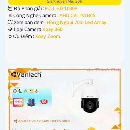
Giá Khuyến Mại: 30%
🦉 Độ Phân giải :
FULL HD 1080P .
⚛️ Công Nghệ Camera :
AHD CVI TVI BCS.
💥 Xem ban đêm :
Hồng Ngoại 70m Led Array.
💎 Loại Camera
Xoay 360.
️➲ Ưu Điểm :
Xoay Zoom.