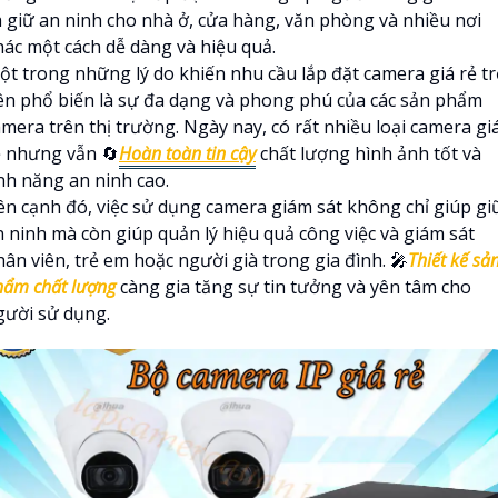
à giữ an ninh cho nhà ở, cửa hàng, văn phòng và nhiều nơi
hác một cách dễ dàng và hiệu quả.
ột trong những lý do khiến nhu cầu lắp đặt camera giá rẻ t
ên phổ biến là sự đa dạng và phong phú của các sản phẩm
amera trên thị trường. Ngày nay, có rất nhiều loại camera gi
ẻ nhưng vẫn 🔄
Hoàn toàn tin cậy
chất lượng hình ảnh tốt và
ính năng an ninh cao.
ên cạnh đó, việc sử dụng camera giám sát không chỉ giúp gi
n ninh mà còn giúp quản lý hiệu quả công việc và giám sát
ân viên, trẻ em hoặc người già trong gia đình. 🎤
Thiết kế sả
hẩm chất lượng
càng gia tăng sự tin tưởng và yên tâm cho
gười sử dụng.