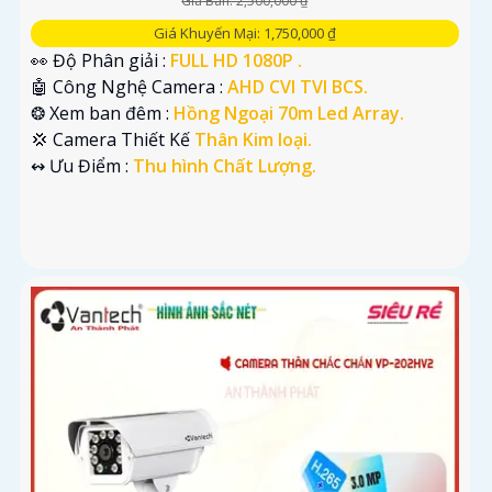
Giá Bán: 2,500,000 ₫
Giá Khuyến Mại: 1,750,000 ₫
👀 Độ Phân giải :
FULL HD 1080P .
🤖️ Công Nghệ Camera :
AHD CVI TVI BCS.
❂ Xem ban đêm :
Hồng Ngoại 70m Led Array.
💢 Camera Thiết Kế
Thân Kim loại.
️↭ Ưu Điểm :
Thu hình Chất Lượng.