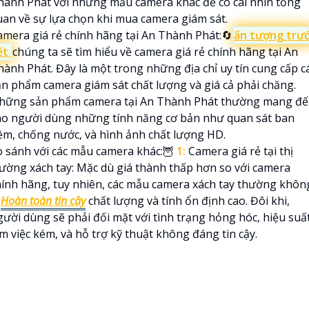
hành Phát với những mẫu camera khác để có cái nhìn tổng
uan về sự lựa chọn khi mua camera giám sát.
amera giá rẻ chính hãng tại An Thành Phát:🔄
ấn tượng trư
ết
chúng ta sẽ tìm hiểu về camera giá rẻ chính hãng tại An
hành Phát. Đây là một trong những địa chỉ uy tín cung cấp c
ản phẩm camera giám sát chất lượng và giá cả phải chăng.
hững sản phẩm camera tại An Thành Phát thường mang đ
ho người dùng những tính năng cơ bản như quan sát ban
êm, chống nước, và hình ảnh chất lượng HD.
o sánh với các mẫu camera khác:🦉
1:
Camera giá rẻ tại thị
rường xách tay: Mặc dù giá thành thấp hơn so với camera
hính hãng, tuy nhiên, các mẫu camera xách tay thường khôn

Hoàn toàn tin cậy
chất lượng và tính ổn định cao. Đôi khi,
gười dùng sẽ phải đối mặt với tình trạng hỏng hóc, hiệu suấ
m việc kém, và hỗ trợ kỹ thuật không đáng tin cậy.