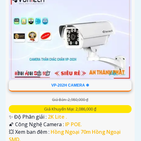
VP-202H CAMERA ❇
Giá Bán: 2,980,000 ₫
Giá Khuyến Mại: 2,086,000 ₫
✨ Độ Phân giải :
2K Lite .
🌠 Công Nghệ Camera :
IP POE.
💥 Xem ban đêm :
Hồng Ngoại 70m Hồng Ngoại
SMD.