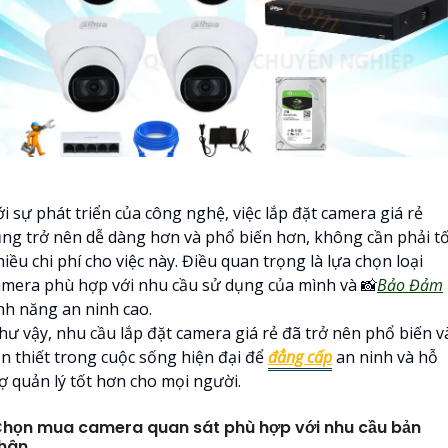
i sự phát triển của công nghệ, việc lắp đặt camera giá rẻ
ũng trở nên dễ dàng hơn và phổ biến hơn, không cần phải t
iều chi phí cho việc này. Điều quan trọng là lựa chọn loại
amera phù hợp với nhu cầu sử dụng của mình và 📸
Bảo Đảm
ính năng an ninh cao.
hư vậy, nhu cầu lắp đặt camera giá rẻ đã trở nên phổ biến v
ần thiết trong cuộc sống hiện đại để
đẳng cấp
an ninh và hỗ
rợ quản lý tốt hơn cho mọi người.
họn mua camera quan sát phù hợp với nhu cầu bản
hân