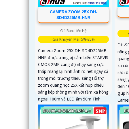
CAMERA ZOOM 25X DH-
SD4D225MB-HNR
Giá Bán: Liên Hệ
Giá Khuyến Mại: 5%-35%
DH-S
Camera Zoom 25X DH-SD4D225MB-
năng 
HNR được trang bị cảm biến STARVIS
quang 
CMOS 2MP cùng độ nhạy sáng cực
xa cùn
thấp mang lại hình ảnh rõ nét ngay cả
sát r
trong môi trường thiếu sáng Hỗ trợ
sáng 
zoom quang học 25X kết hợp chiếu
đến 1
sáng kép thông minh với tầm xa hồng
giúp 
ngoại 100m và LED ấm 50m Tính
Camer
năng quay quét linh hoạt cùng chuẩn
tốc đ
chống nước IP67 giúp quan sát ổn
định
định ngoài trời