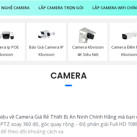
 NGHỆ CAMERA
LẮP CAMERA TRỌN GÓI
LẮP CAMERA WIFI CHÍ
Camera Đếm 
Báo Giá Camera IP
ra Ip POE
Camera Kbvision
Kbvisio
Kbvision
bvision
4K Siêu Nét
CAMERA
thiệu về Camera Giá Rẻ Thiết Bị An Ninh Chính Hãng mà bạn 
TZ xoay 360 độ, góc quay rộng. - Độ phân giải Full HD 1080p
để theo dõi khoảng cách xa.