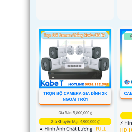
'
TRỌN BỘ CAMERA GIA ĐÌNH 2K
CAM
NGOÀI TRỜI
Giá Bán: 5,800,000 ₫
Giá Khuyến Mại: 4,900,000 ₫
️⚡ Hì
☀️ Hình Ành Chất Lượng :
FULL
HD 1