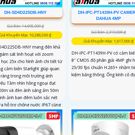
DH-SD4D225DB-HNY
DH-IPC-PT1439H-PV CAME
DAHUA 4MP
Giá Bán: 14,695,000 ₫
Giá Bán: 2,310,000 ₫
Giá Khuyến Mại: 10,286,500 ₫
Giá Khuyến Mại: 1,617,000 ₫
D4D225DB-HNY mang đến khả
DH-IPC-PT1439H-PV có cảm biến
giám sát linh hoạt với zoom
8″ CMOS độ phân giải 4MP ghi h
học 25x cho hình ảnh chi tiết từ
25/30 fps chuẩn H.265+ nhằm ti
g cảm biến Starlight giúp quan
kiệm băng thông. Ống kính cố đị
õ ràng trong môi trường ánh
yếu Tầm nhìn hồng ngoại đạt
00m và đèn ánh sáng ấm 50m
hình ảnh ban đêm luôn sắc nét
a hỗ trợ chống nước IP67 cùng
ộ khung hình 30fps@1080p ổn