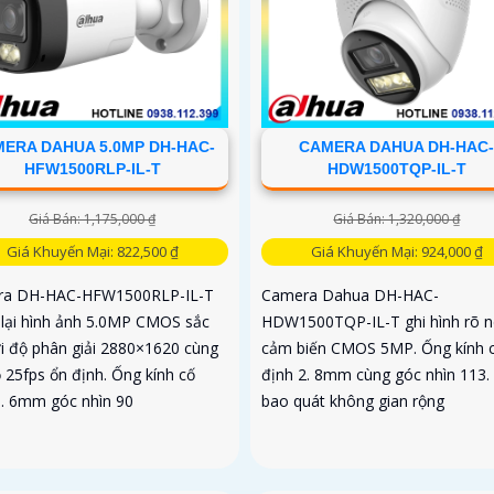
ERA DAHUA 5.0MP DH-HAC-
CAMERA DAHUA DH-HAC
HFW1500RLP-IL-T
HDW1500TQP-IL-T
Giá Bán: 1,175,000 ₫
Giá Bán: 1,320,000 ₫
Giá Khuyến Mại: 822,500 ₫
Giá Khuyến Mại: 924,000 ₫
ra DH-HAC-HFW1500RLP-IL-T
Camera Dahua DH-HAC-
lại hình ảnh 5.0MP CMOS sắc
HDW1500TQP-IL-T ghi hình rõ né
ới độ phân giải 2880×1620 cùng
cảm biến CMOS 5MP. Ống kính 
 25fps ổn định. Ống kính cố
định 2. 8mm cùng góc nhìn 113.
3. 6mm góc nhìn 90
bao quát không gian rộng