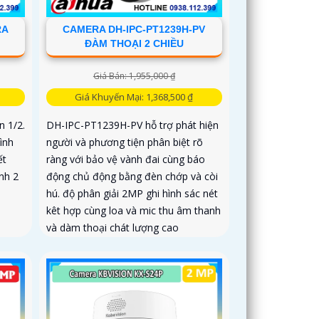
RA
CAMERA DH-IPC-PT1239H-PV
ĐÀM THOẠI 2 CHIỀU
Giá Bán: 1,955,000 ₫
Giá Khuyến Mại: 1,368,500 ₫
 1/2.
DH-IPC-PT1239H-PV hỗ trợ phát hiện
ình
người và phương tiện phân biệt rõ
ết
ràng với bảo vệ vành đai cùng báo
nh 2
động chủ động bằng đèn chớp và còi
hú. độ phân giải 2MP ghi hình sác nét
kêt hợp cùng loa và mic thu âm thanh
và dàm thoại chát lượng cao