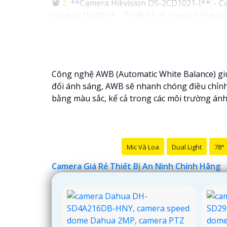
📽
2:
**Camera Hikvision DS-2CD1021-I**: - Ca
sáng kỹ thuật số. - Thiết kế vỏ nhựa chống v
✳️
3:
**Camera Dahua HDCVI HAC-HFW1200T**: -
lên đến 20m. - Chống ngược sáng Digital WDR,
Nhớ kiểm tra và lựa chọn sản phẩm phù hợp vớ
hàng tại các cửa hàng điện tử uy tín hoặc cửa
Công nghệ AWB (Automatic White Balance) giúp
đổi ánh sáng, AWB sẽ nhanh chóng điều chỉnh
bằng màu sắc, kể cả trong các môi trường án
Mic Và Loa
Dual Light
78°
Camera Giá Rẻ Thiết Bị An Ninh Chính Hãng