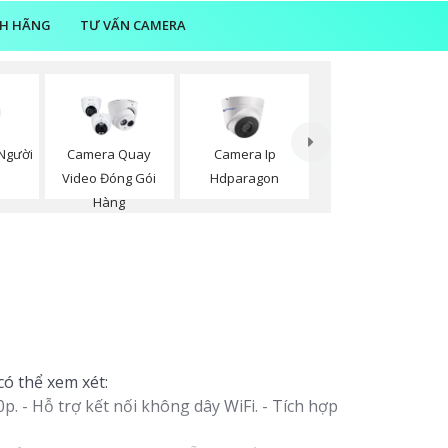
NH HÃNG
TƯ VẤN CAMERA
Người
Camera Quay
Camera Ip
n
Video Đóng Gói
Hdparagon
Hàng
có thể xem xét:
. - Hỗ trợ kết nối không dây WiFi. - Tích hợp