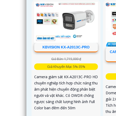
KBVISION KX-A2013C-PRO
CA
Giá Bán: 1,715,000 ₫
Giá Khuyến Mại: 5%-35%
Camera giám sát KX-A2013C-PRO HD
chuyên nghiệp tích hợp chức năng thu
Camer
âm phát hiện chuyển động phân biệt
Dome 
người và vật khác. Có DWDR chống
giải 2
ngược sáng chất lượng hình ảnh Full
Tích 
Color ban đêm đến 50m
thu â