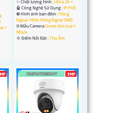
✨ Chất lượng hình :
Ultra 2k + .
🤖️ Công Nghệ Sử Dụng :
IP POE.
❂ Hình ảnh ban đêm :
Hồng
g
Ngoại 100m Hồng Ngoại SMD.
.
⛓ Mẫu Camera
Dome Kim loại +
ại +
Nhựa.
️💠 Điểm Nỗi Bật :
Thu Âm.