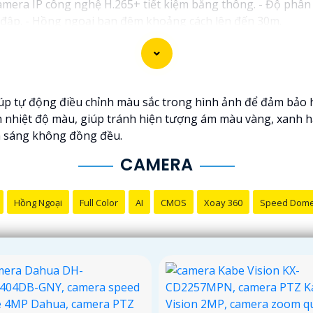
mera IP công nghệ H.265+ tiết kiệm băng thông. - Độ phân 
a đập. - Hồng ngoại ban đêm khoảng cách lên đến 30m.
 Camera HDCVI 2MP hỗ trợ chất lượng hình ảnh cao. - Len
 cân bằng sáng, chống nhiễu 3D. - Giá phải chăng với chất
i nhu cầu sử dụng và không gian lắp đặt của bạn. Bạn có t
 hàng thiết bị an ninh chuyên nghiệp. Chúc bạn tìm được giả
 tự động điều chỉnh màu sắc trong hình ảnh để đảm bảo hiển
 nhiệt độ màu, giúp tránh hiện tượng ám màu vàng, xanh h
h sáng không đồng đều.
CAMERA
Hồng Ngoại
Full Color
AI
CMOS
Xoay 360
Speed Dom