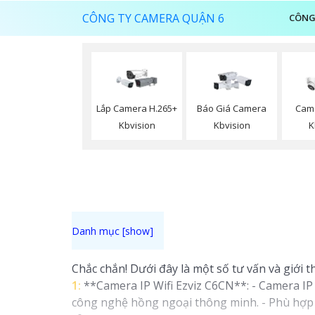
CÔNG TY CAMERA QUẬN 6
CÔNG
Lắp Camera H.265+
Báo Giá Camera
Came
Kbvision
Kbvision
K
Chắc chắn! Dưới đây là một số tư vấn và giới 
1:
**Camera IP Wifi Ezviz C6CN**: - Camera IP P
công nghệ hồng ngoại thông minh. - Phù hợp 