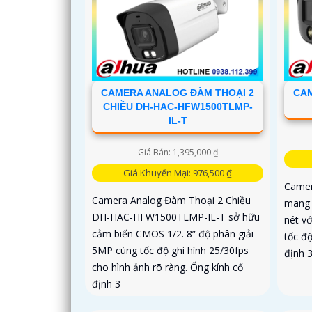
CAMERA ANALOG ĐÀM THOẠI 2
CAM
CHIỀU DH-HAC-HFW1500TLMP-
IL-T
Giá Bán: 1,395,000 ₫
Giá Khuyến Mại: 976,500 ₫
Came
Camera Analog Đàm Thoại 2 Chiều
mang 
DH-HAC-HFW1500TLMP-IL-T sở hữu
nét v
cảm biến CMOS 1/2. 8” độ phân giải
tốc độ
5MP cùng tốc độ ghi hình 25/30fps
định 
cho hình ảnh rõ ràng. Ống kính cố
định 3