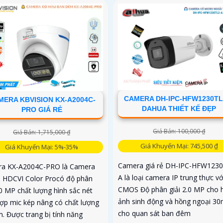
CAMERA DH-IPC-HFW1230TL
MERA KBVISION KX-A2004C-
DAHUA THIẾT KẾ ĐẸP
PRO GIÁ RẺ
Giá Bán: 100,000 ₫
Giá Bán: 1,715,000 ₫
Giá Khuyến Mại: 745,500 ₫
Giá Khuyến Mại: 5%-35%
Camera giá rẻ DH-IPC-HFW1230
a KX-A2004C-PRO là Camera
A là loại camera IP trung thực vớ
HDCVI Color Procó độ phân
CMOS Độ phân giải 2.0 MP cho 
.0 MP chất lượng hình sắc nét
ảnh sinh động và hồng ngoại 3
hợp mic kép nâng có chất lượng
cho quan sát ban đêm
m. Được trang bị tính năng