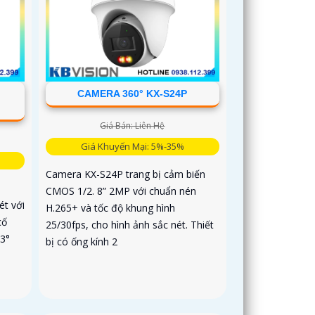
-
CAMERA 360° KX-S24P
Giá Bán: Liên Hệ
Giá Khuyến Mại: 5%-35%
Camera KX-S24P trang bị cảm biến
CMOS 1/2. 8” 2MP với chuẩn nén
t với
H.265+ và tốc độ khung hình
cố
25/30fps, cho hình ảnh sắc nét. Thiết
 3°
bị có ống kính 2