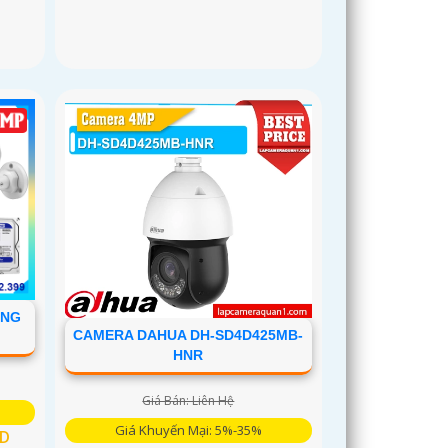
ÀNG
CAMERA DAHUA DH-SD4D425MB-
HNR
Giá Bán: Liên Hệ
Giá Khuyến Mại: 5%-35%
HD