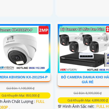
ERA KBVISION KX-2012S4-P
BỘ CAMERA DAHUA KHO H
GIÁ RẺ
Giá Bán: 1,100,000 ₫
Giá Bán: 8,999,000 ₫
Giá Khuyến Mại: 950,000 ₫
Giá Khuyến Mại: 4,899,000 ₫
nh Ành Chất Lượng :
FULL
💯 Hình Ảnh Sắc nét :
FULL 
080P .