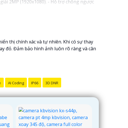
giải 2MP (1920x1080). - Hỗ trợ chống ngược
s cố định 3.6mm. - Tầm quan sát hồng ngoại
 lượng
chắc chắn hơn
.
hể tham khảo thêm thông tin chi tiết và mua
i pháp an ninh phù hợp!
 thị chính xác và tự nhiên. Khi có sự thay
ay đỏ. Đảm bảo hình ảnh luôn rõ ràng và cân
e
AI Coding
IP66
3D DNR