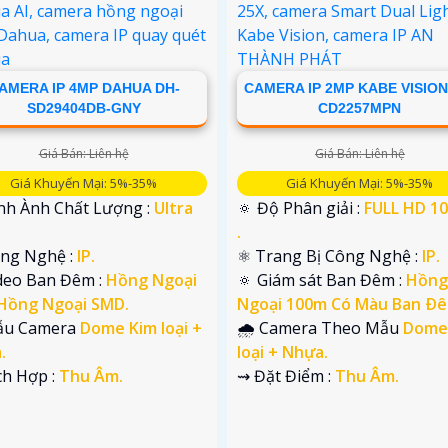
AMERA IP 4MP DAHUA DH-
CAMERA IP 2MP KABE VISION
SD29404DB-GNY
CD2257MPN
Giá Bán: Liên hệ
Giá Bán: Liên hệ
Giá Khuyến Mại: 5%-35%
Giá Khuyến Mại: 5%-35%
ình Ành Chất Lượng :
Ultra
🔅 Độ Phân giải :
FULL HD 1
.
.
ông Nghệ :
IP.
⚛️ Trang Bị Công Nghệ :
IP.
ideo Ban Đêm :
Hồng Ngoại
🔅 Giám sát Ban Đêm :
Hồng
Hồng Ngoại SMD.
Ngoại 100m Có Màu Ban Ðê
ẫu Camera
Dome Kim loại +
🌧️ Camera Theo Mẫu
Dome
.
loại + Nhựa.
ích Hợp :
Thu Âm.
️⇝ Đặt Điểm :
Thu Âm.