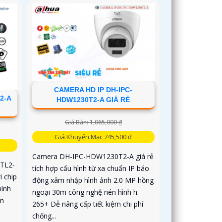
CAMERA HD IP DH-IPC-
2-A
HDW1230T2-A GIÁ RẺ
Giá Bán: 1,065,000 ₫
Giá Khuyến Mại: 745,500 ₫
Camera DH-IPC-HDW1230T2-A giá rẻ
TL2-
tích hợp cấu hình từ xa chuẩn IP báo
i chip
động xâm nhập hình ảnh 2.0 MP hồng
hình
ngoại 30m công nghệ nén hình h.
0m
265+ Dễ nâng cấp tiết kiệm chi phí
chống...