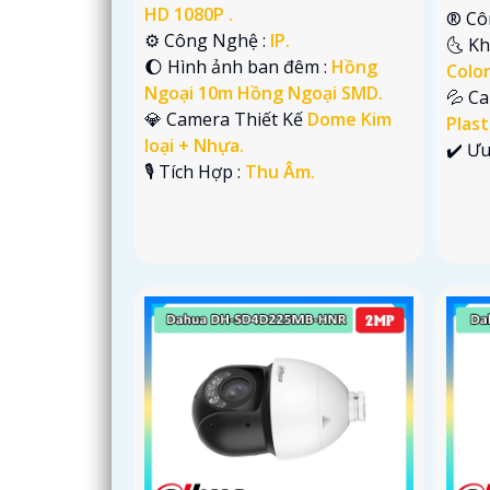
HD 1080P .
®️ C
⚙ Công Nghệ :
IP.
🌜 K
🌔 Hình ảnh ban đêm :
Hồng
Colo
Ngoại 10m Hồng Ngoại SMD.
💦 C
💎 Camera Thiết Kế
Dome Kim
Plast
loại + Nhựa.
️✔️ Ư
️🎙 Tích Hợp :
Thu Âm.