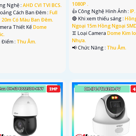
1080P .
ông Nghệ :
AHD CVI TVI BCS.
👍 Công Nghệ Hình Ảnh :
IP.
hoảng Cách Ban Đêm :
Full
🔴 Khi xem thiếu sáng :
Hồn
r 20m Có Màu Ban Ðêm.
Ngoại 15m Hồng Ngoại SMD
amera Thiết Kế
Dome
♊ Loại Camera
Dome Kim lo
ic.
Nhựa.
u Điểm :
Thu Âm.
️📢 Chức Năng :
Thu Âm.