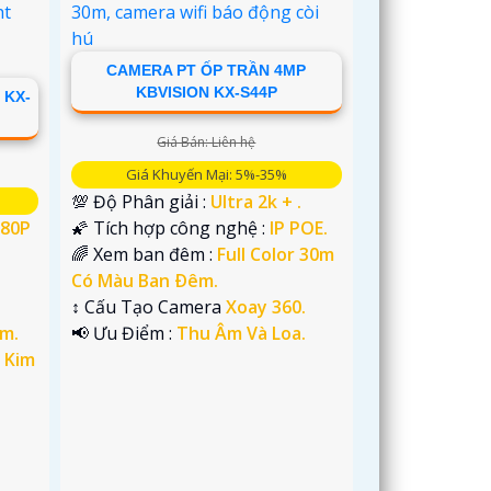
CAMERA PT ỐP TRẦN 4MP
KBVISION KX-S44P
 KX-
Giá Bán: Liên hệ
Giá Khuyến Mại: 5%-35%
💯 Độ Phân giải :
Ultra 2k + .
080P
🌠 Tích hợp công nghệ :
IP POE.
🌈 Xem ban đêm :
Full Color 30m
Có Màu Ban Ðêm.
↕️ Cấu Tạo Camera
Xoay 360.
m.
️📢 Ưu Điểm :
Thu Âm Và Loa.
 Kim