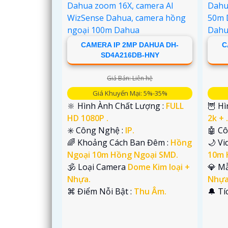
CAMERA IP 2MP DAHUA DH-
C
SD4A216DB-HNY
Giá Bán: Liên hệ
Giá Khuyến Mại: 5%-35%
🔆 Hình Ành Chất Lượng :
FULL
🦉 H
HD 1080P .
2k + 
✳️ Công Nghệ :
IP.
🤖️ C
🌈 Khoảng Cách Ban Đêm :
Hồng
🌙 V
Ngoại 10m Hồng Ngoại SMD.
10m 
🕉️ Loại Camera
Dome Kim loại +
💎 M
Nhựa.
Nhựa
️⌘ Điểm Nỗi Bật :
Thu Âm.
️🔔 T