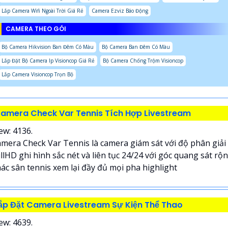
Lắp Camera Wifi Ngoài Trời Giá Rẻ
Camera Ezviz Báo Động
CAMERA THEO GÓI
Bộ Camera Hikvision Ban Đêm Có Màu
Bộ Camera Ban Đêm Có Màu
Lắp Đặt Bộ Camera Ip Visioncop Giá Rẻ
Bộ Camera Chống Trộm Visioncop
Lắp Camera Visioncop Trọn Bộ
amera Check Var Tennis Tích Hợp Livestream
ew: 4136.
mera Check Var Tennis là camera giám sát với độ phân giải
llHD ghi hình sắc nét và liên tục 24/24 với góc quang sát rộ
ác sân tennis xem lại đầy đủ mọi pha highlight
ắp Đặt Camera Livestream Sự Kiện Thể Thao
ew: 4639.