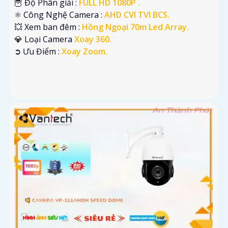
🦉 Độ Phân giải :
FULL HD 1080P .
⚛️ Công Nghệ Camera :
AHD CVI TVI BCS.
💥 Xem ban đêm :
Hồng Ngoại 70m Led Array.
💎 Loại Camera
Xoay 360.
️➲ Ưu Điểm :
Xoay Zoom.