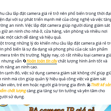
hu cầu lắp đặt camera giá rẻ trở nên phổ biến trong thời đạ
iện đại với sự phát triển mạnh mẽ của công nghệ và việc tăn
ường an ninh. Việc lắp đặt camera giúp người dùng giám sát
à giữ an ninh cho nhà ở, cửa hàng, văn phòng và nhiều nơi
hác một cách dễ dàng và hiệu quả.
ột trong những lý do khiến nhu cầu lắp đặt camera giá rẻ t
ên phổ biến là sự đa dạng và phong phú của các sản phẩm
amera trên thị trường. Ngày nay, có rất nhiều loại camera gi
ẻ nhưng vẫn 🔄
Hoàn toàn tin cậy
chất lượng hình ảnh tốt và
ính năng an ninh cao.
ên cạnh đó, việc sử dụng camera giám sát không chỉ giúp gi
n ninh mà còn giúp quản lý hiệu quả công việc và giám sát
ân viên, trẻ em hoặc người già trong gia đình. 🎤
Thiết kế sả
hẩm chất lượng
càng gia tăng sự tin tưởng và yên tâm cho
gười sử dụng.