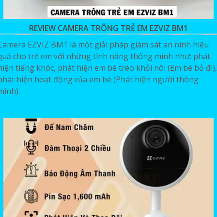
REVIEW CAMERA TRÔNG TRẺ EM EZVIZ BM1
Camera EZVIZ BM1 là một giải pháp giám sát an ninh hiệu
quả cho trẻ em với những tính năng thông minh như: phát
hiện tiếng khóc, phát hiện em bé trèo khỏi nôi (Em bé bỏ đi),
phát hiện hoạt động của em bé (Phát hiện người thông
minh).