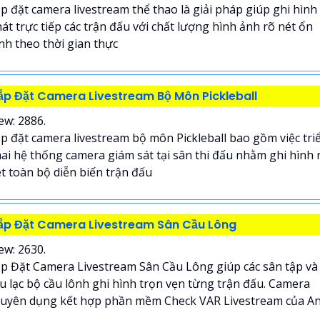
p đặt camera livestream thể thao là giải pháp giúp ghi hình
át trực tiếp các trận đấu với chất lượng hình ảnh rõ nét ổn
nh theo thời gian thực
ắp Đặt Camera Livestream Bộ Môn Pickleball
ew: 2886.
p đặt camera livestream bộ môn Pickleball bao gồm việc tri
ai hệ thống camera giám sát tại sân thi đấu nhằm ghi hình 
t toàn bộ diễn biến trận đấu
ắp Đặt Camera Livestream Sân Cầu Lông
ew: 2630.
p Đặt Camera Livestream Sân Cầu Lông giúp các sân tập và
u lạc bộ cầu lônh ghi hình trọn vẹn từng trận đấu. Camera
uyên dụng kết hợp phần mềm Check VAR Livestream của An.