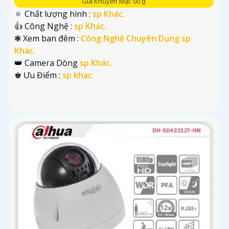
Giá Khuyến Mại: 00 ₫
🔅 Chất lượng hình :
sp Khác.
👍 Công Nghệ :
sp Khác.
❃ Xem ban đêm :
Công Nghệ Chuyên Dụng sp
Khác.
👑 Camera Dòng
sp Khác.
️♚ Ưu Điểm :
sp khac.