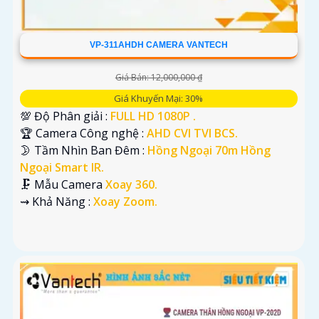
VP-311AHDH CAMERA VANTECH
Giá Bán: 12,000,000 ₫
Giá Khuyến Mại: 30%
💯 Độ Phân giải :
FULL HD 1080P .
🏆 Camera Công nghệ :
AHD CVI TVI BCS.
🌛 Tầm Nhìn Ban Đêm :
Hồng Ngoại 70m Hồng
Ngoại Smart IR.
🗜️ Mẫu Camera
Xoay 360.
️⇝ Khả Năng :
Xoay Zoom.