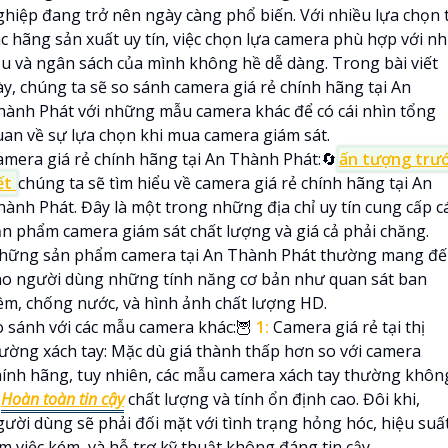
ghiệp đang trở nên ngày càng phổ biến. Với nhiều lựa chọn 
ác hãng sản xuất uy tín, việc chọn lựa camera phù hợp với n
ầu và ngân sách của mình không hề dễ dàng. Trong bài viết
ày, chúng ta sẽ so sánh camera giá rẻ chính hãng tại An
hành Phát với những mẫu camera khác để có cái nhìn tổng
uan về sự lựa chọn khi mua camera giám sát.
amera giá rẻ chính hãng tại An Thành Phát:🔄
ấn tượng trư
ết
chúng ta sẽ tìm hiểu về camera giá rẻ chính hãng tại An
hành Phát. Đây là một trong những địa chỉ uy tín cung cấp c
ản phẩm camera giám sát chất lượng và giá cả phải chăng.
hững sản phẩm camera tại An Thành Phát thường mang đ
ho người dùng những tính năng cơ bản như quan sát ban
êm, chống nước, và hình ảnh chất lượng HD.
o sánh với các mẫu camera khác:🦉
1:
Camera giá rẻ tại thị
rường xách tay: Mặc dù giá thành thấp hơn so với camera
hính hãng, tuy nhiên, các mẫu camera xách tay thường khôn

Hoàn toàn tin cậy
chất lượng và tính ổn định cao. Đôi khi,
gười dùng sẽ phải đối mặt với tình trạng hỏng hóc, hiệu suấ
m việc kém, và hỗ trợ kỹ thuật không đáng tin cậy.