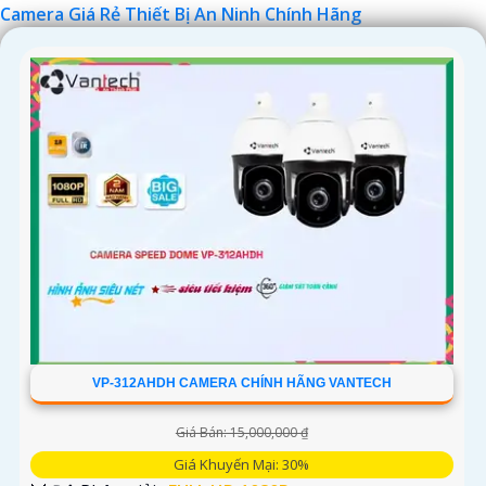
Camera Giá Rẻ Thiết Bị An Ninh Chính Hãng
Chúc bạn tìm được giải pháp an ninh phù hợp!
VP-312AHDH CAMERA CHÍNH HÃNG VANTECH
Giá Bán: 15,000,000 ₫
Giá Khuyến Mại: 30%
'