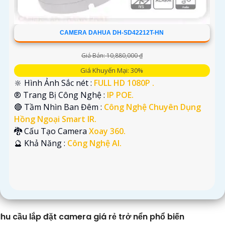
CAMERA DAHUA DH-SD42212T-HN
Giá Bán: 10,880,000 ₫
Giá Khuyến Mại: 30%
🔆 Hình Ảnh Sắc nét :
FULL HD 1080P .
®️ Trang Bị Công Nghệ :
IP POE.
🔴 Tầm Nhìn Ban Đêm :
Công Nghệ Chuyên Dụng
Hồng Ngoại Smart IR.
🐉️ Cấu Tạo Camera
Xoay 360.
️🔮 Khả Năng :
Công Nghệ AI.
hu cầu lắp đặt camera giá rẻ trở nển phổ biến