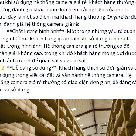
au khi sử dụng hệ thống camera giá rẻ, khách hàng thường 
hững đánh giá khác nhau dựa trên trải nghiệm của mình.
ưới đây là một số điểm mà khách hàng thường ®️
nghĩ Đến
đ
hi đánh giá hệ thống camera giá rẻ:

1:
**Chất lượng hình ảnh**: Một trong những yếu tố quan
rọng nhất mà khách hàng quan tâm khi sử dụng camera là
hất lượng hình ảnh. Hệ thống camera giá rẻ thường có độ
hân giải không cao, trong khi đó khách hàng mong đợi đượ
ình ảnh rõ nét để quan sát và giám sát.

2:
**Dễ dàng sử dụng**: Khách hàng thích sự đơn giản và 
ử dụng trong việc cài đặt và vận hành hệ thống camera. Hệ
hống camera giá rẻ thường có giao diện đơn giản, dễ dàng cà
ặt và sử dụng.