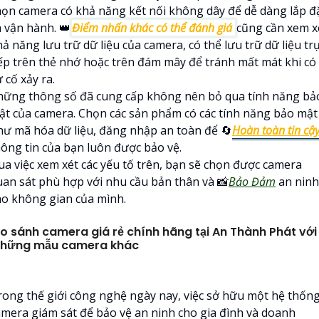
họn camera có khả năng kết nối không dây để dễ dàng lắp đ
à vận hành. 👑
Điểm nhấn khác có thể đánh giá
cũng cần xem x
ả năng lưu trữ dữ liệu của camera, có thể lưu trữ dữ liệu tr
iếp trên thẻ nhớ hoặc trên đám mây để tránh mất mát khi có
 cố xảy ra.
hững thông số đã cung cấp không nên bỏ qua tính năng bả
ật của camera. Chọn các sản phẩm có các tính năng bảo mật
hư mã hóa dữ liệu, đăng nhập an toàn để 🔄
Hoàn toàn tin cậ
hông tin của bạn luôn được bảo vệ.
ua việc xem xét các yếu tố trên, bạn sẽ chọn được camera
uan sát phù hợp với nhu cầu bản thân và 📸
Bảo Đảm
an ninh
ho không gian của mình.
o sánh camera giá rẻ chính hãng tại An Thành Phát với
hững mẫu camera khác
rong thế giới công nghệ ngày nay, việc sở hữu một hệ thốn
amera giám sát để bảo vệ an ninh cho gia đình và doanh