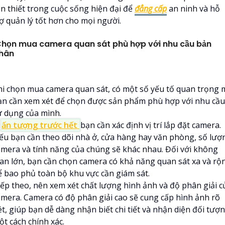
ần thiết trong cuộc sống hiện đại để
đẳng cấp
an ninh và hỗ
rợ quản lý tốt hơn cho mọi người.
họn mua camera quan sát phù hợp với nhu cầu bản
hân
hi chọn mua camera quan sát, có một số yếu tố quan trọng 
ạn cần xem xét để chọn được sản phẩm phù hợp với nhu cầu
ử dụng của mình.

ấn tượng trước hết
bạn cần xác định vị trí lắp đặt camera.
ếu bạn cần theo dõi nhà ở, cửa hàng hay văn phòng, số lượ
amera và tính năng của chúng sẽ khác nhau. Đối với không
ian lớn, bạn cần chọn camera có khả năng quan sát xa và rộ
ể bao phủ toàn bộ khu vực cần giám sát.
iếp theo, nên xem xét chất lượng hình ảnh và độ phân giải c
amera. Camera có độ phân giải cao sẽ cung cấp hình ảnh rõ
ét, giúp bạn dễ dàng nhận biết chi tiết và nhận diện đối tượ
ột cách chính xác.