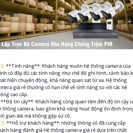
⭃
3:
**Tính năng**: Khách hàng muốn hệ thống camera của
ình có đầy đủ các tính năng như chế độ ghi hình, cảnh báo k
hát hiện chuyển động, khả năng quan sát từ xa. Hệ thống
amera giá rẻ thường có hạn chế về tính năng so với các hệ
hống cao cấp.
**Độ tin cậy**: Khách hàng cũng quan tâm đến độ tin cậy c
ệ thống camera, bao gồm khả năng hoạt động ổn định tron
hời gian dài mà không gặp sự cố.

5:
**Hỗ trợ khách hàng**: những thông số đã cung cấp
hách hàng đánh giá hệ thống camera giá rẻ dựa trên chất