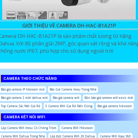
GIỚI THIỆU VỀ CAMERA DH-HAC-B1A21P
Camera DH-HAC-B1A21P là sản phẩm chất lượng từ hãng
Dahua. Với độ phân giải 2MP, góc quan sát rộng và khả năn
chống nước IP67, phù hợp cho sử dụng ngoài trời
CAMERA THEO CHỨC NĂNG
Báo giá camera IP kbvision mới
Báo Giá Camera imou Trong Nhà
Báo giá camera 2 mắt dahua mới
Báo giá camera wifi
Bản báo giá camera wifi ezviz mới
Top Camera Sắc Nét Giá Rẻ
5 Camera Wifi Giá Rẻ Nên Dùng
Báo giá camera hikvision
CAMERA KẾT NỐI WIFI
Lắp Camera Wifi Imou Có Chống Trộm
Camera Wifi Hikvision
Camera Wifi Dahua Trong Nhà
Lắp Đặt Camera Wifi 2K Dahua
Camera Wifi Xoay 360