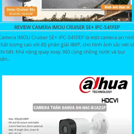
REVIEW CAMERA IMOU CRUISER SE+ IPC-S41FEP
Camera IMOU Cruiser SE+ IPC-S41FEP là một camera an nin
chất lượng cao với độ phân giải 4MP, cho hình ảnh sắc nét v
chi tiết. Khả năng quay xoay 360 cùng chống nước và bụi
bẩn...