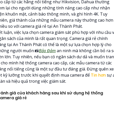
ao cấp từ các hãng nổi tiếng như Hikvision, Dahua thường
em lại cho người dùng những tính năng cao cấp như nhận
iện khuôn mặt, cảnh báo thông minh, và ghi hình 4K. Tuy
hiên, giá thành của những mẫu camera này thường cao hơn
hiều so với camera giá rẻ tại An Thành Phát.
ết luận, việc lựa chọn camera giám sát phù hợp với nhu cầu 
gân sách của mình là rất quan trọng. Camera giá rẻ chính
ãng tại An Thành Phát có thể là một sự lựa chọn hợp lý cho
hững người muốn 📸
Bảo Đảm
an ninh mà không cần bỏ ra s
iền lớn. Tuy nhiên, nếu bạn có ngân sách dư dả và muốn tra
ị cho mình hệ thống camera cao cấp, các mẫu camera từ các
ãng nổi tiếng cũng là một sự đầu tư đáng giá. Đừng quên x
ét kỹ lưỡng trước khi quyết định mua camera để
Tin hơn
sự 
àn và hiệu quả trong việc giám sát.
ánh giá của khách hàng sau khi sử dụng hệ thống
amera giá rẻ