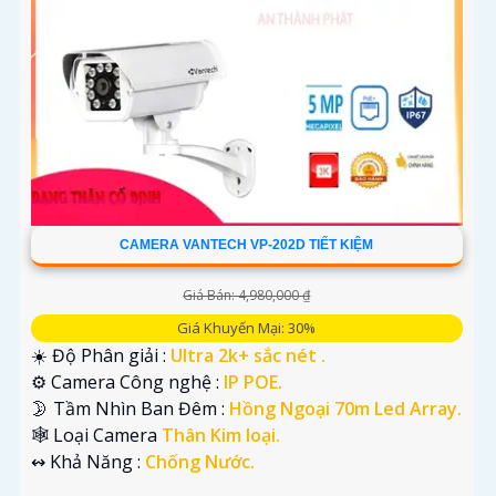
CAMERA VANTECH VP-202D TIẾT KIỆM
Giá Bán: 4,980,000 ₫
Giá Khuyến Mại: 30%
☀️ Độ Phân giải :
Ultra 2k+ sắc nét .
⚙ Camera Công nghệ :
IP POE.
🌛 Tầm Nhìn Ban Đêm :
Hồng Ngoại 70m Led Array.
🕸️ Loại Camera
Thân Kim loại.
️↭ Khả Năng :
Chống Nước.