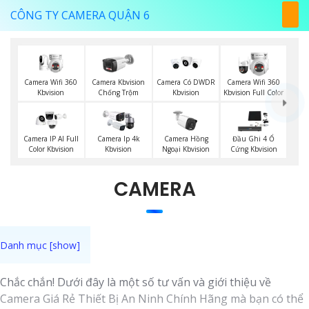
CÔNG TY CAMERA QUẬN 6
Camera Wifi 360
Camera Kbvision
Camera Có DWDR
Camera Wifi 360
Kbvision
Chống Trộm
Kbvision
Kbvision Full Color
Camera IP AI Full
Camera Ip 4k
Camera Hồng
Đầu Ghi 4 Ổ
Color Kbvision
Kbvision
Ngoại Kbvision
Cứng Kbvision
CAMERA
Chắc chắn! Dưới đây là một số tư vấn và giới thiệu về
Camera Giá Rẻ Thiết Bị An Ninh Chính Hãng mà bạn có thể