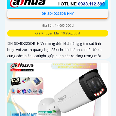
DH-SD4D225DB-HNY
Giá Bán: 14,695,000 ₫
Giá Khuyến Mại: 10,286,500 ₫
DH-SD4D225DB-HNY mang đến khả năng giám sát linh
hoạt với zoom quang học 25x cho hình ảnh chi tiết từ xa
cùng cảm biến Starlight giúp quan sát rõ ràng trong môi
trường ánh sáng yếu Tầm nhìn hồng ngoại đạt đến 100m
và đèn ánh sáng ấm 50m giúp hình ảnh ban đêm luôn sắc
nét Camera hỗ trợ chống nước IP67 cùng tốc độ khung hình
30fps@1080p ổn định