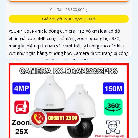
Giá Bán: 26,500,000 ₫
Giá Khuyến Mại: 18,550,000 ₫
VSC-IP1050R-PIR là dòng camera PTZ vỏ kim loại có độ
phân giải cao 5MP cùng khả năng zoom quang học 33X,
mang lại hiệu quả quan sát vượt trội, lý tưởng cho các khu
vực như ngân hàng, trường học. Camera được trang bị công
nghệ hồng ngoại với tầm xa lên đến 200m, giúp ghi hình rõ
nét cả ban ngày lẫn ban đêm