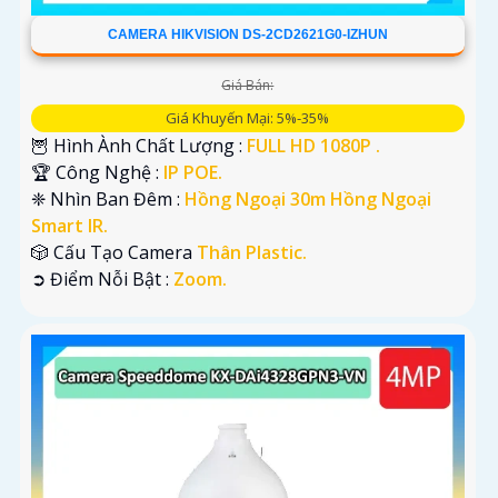
CAMERA HIKVISION DS-2CD2621G0-IZHUN
Giá Bán:
Giá Khuyến Mại: 5%-35%
🦉 Hình Ành Chất Lượng :
FULL HD 1080P .
🏆 Công Nghệ :
IP POE.
❈ Nhìn Ban Đêm :
Hồng Ngoại 30m Hồng Ngoại
Smart IR.
🎲 Cấu Tạo Camera
Thân Plastic.
️➲ Điểm Nỗi Bật :
Zoom.