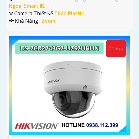
Ngoại Smart IR.
⚒ Camera Thiết Kế
Thân Plastic.
️📢 Khả Năng :
Zoom.