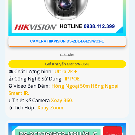
CAMERA HIKVISION DS-2DE4A425IWG1-E
Giá Bán:
Giá Khuyến Mại: 5%-35%
👁 Chất lượng hình :
Ultra 2k + .
👍 Công Nghệ Sử Dụng :
IP POE.
✪ Video Ban Đêm :
Hồng Ngoại 50m Hồng Ngoại
Smart IR.
↕️ Thiết Kế Camera
Xoay 360.
️➲ Tích Hợp :
Xoay Zoom.