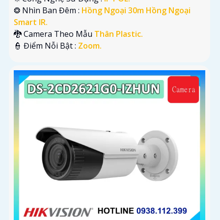
❂ Nhìn Ban Đêm :
Hồng Ngoại 30m Hồng Ngoại
Smart IR.
🐉️ Camera Theo Mẫu
Thân Plastic.
️👮 Điểm Nỗi Bật :
Zoom.