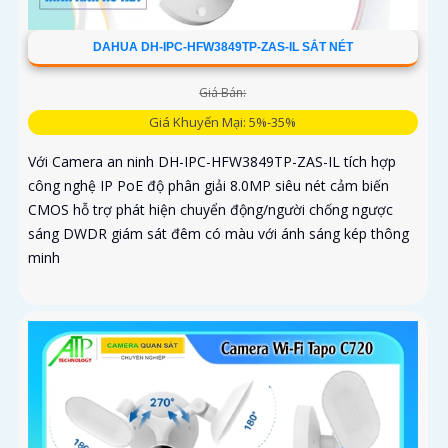
DAHUA DH-IPC-HFW3849TP-ZAS-IL SẮT NÉT
Giá Bán:
Giá Khuyến Mại: 5%-35%
Với Camera an ninh DH-IPC-HFW3849TP-ZAS-IL tích hợp
công nghệ IP PoE độ phân giải 8.0MP siêu nét cảm biến
CMOS hỗ trợ phát hiện chuyển động/người chống ngược
sáng DWDR giám sát đêm có màu với ánh sáng kép thông
minh