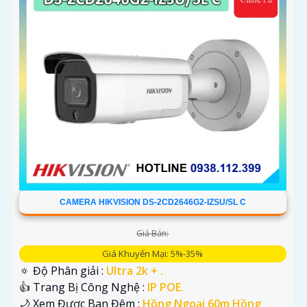
CAMERA HIKVISION DS-2CD2646G2-IZSU/SL C
Giá Bán:
Giá Khuyến Mại: 5%-35%
🔅 Độ Phân giải :
Ultra 2k + .
👍 Trang Bị Công Nghệ :
IP POE.
🌙 Xem Được Ban Đêm :
Hồng Ngoại 60m Hồng