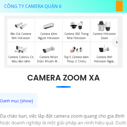
CÔNG TY CAMERA QUẬN 6
Báo Giá Camera
Camera Đếm
Camera 360 Trong
Camera Hikvision
Wifi Hikvision
Người Hikvision
Nhà Hikvision
Zoom
Camera Nhận
Camera Wifi
Camera Colorvu Có
Top 5 Camera Đàm
Diện Khuôn Mặt
Hikvision Ngoài
Màu Ban Đêm
Thoại 2 Chiều
Hikvision
Trời
CAMERA ZOOM XA
Dạ chào bạn, việc lắp đặt camera zoom quang cho gia đình
hoặc doanh nghiệp là một giải pháp an ninh hiệu quả. Dưới