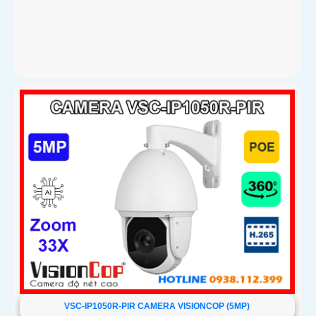
VSC-IP1150R-PSLD là camera PTZ với độ phân giải 5MP và
khả năng zoom quang 30X ứng dụng giám sát như ngân
hàng, trường học hay các khu vực giao thông. Camera được
trang bị hồng ngoại mạnh mẽ với tầm xa lên đến 150m, tích
hợp công nghệ AI hỗ trợ nhận diện và phân tích hình ảnh
chính xác
VSC-IP1050R-PIR CAMERA VISIONCOP (5MP)