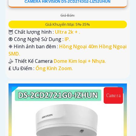
CAMERA HIKVISION DS-2CD2743G2-LIZS2UHUN
Giá Bán:
Giá Khuyến Mại: 5%-35%
🦉 Chất lượng hình :
Ultra 2k + .
®️ Công Nghệ Sử Dụng :
IP.
❈ Hình ảnh ban đêm :
Hồng Ngoại 40m Hồng Ngoại
SMD.
🤹 Thiết Kế Camera
Dome Kim loại + Nhựa.
️₤ Ưu Điểm :
Ống Kính Zoom.