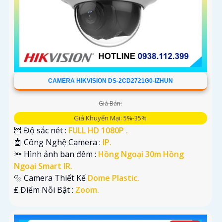
CAMERA HIKVISION DS-2CD2721G0-IZHUN
Giá Bán:
Giá Khuyến Mại: 5%-35%
🦉 Độ sắc nét :
FULL HD 1080P .
🤖️ Công Nghệ Camera :
IP.
🔦 Hình ảnh ban đêm :
Hồng Ngoại 30m Hồng
Ngoại Smart IR.
🔩 Camera Thiết Kế
Dome Plastic.
️₤ Điểm Nỗi Bật :
Zoom.