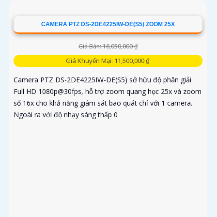
zoom quang 4X...
CAMERA PTZ DS-2DE4225IW-DE(S5) ZOOM 25X
Giá Bán: 16,050,000 ₫
Giá Khuyến Mại: 11,500,000 ₫
Camera PTZ DS-2DE4225IW-DE(S5) sở hữu độ phân giải
Full HD 1080p@30fps, hỗ trợ zoom quang học 25x và zoom