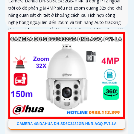
Camera Dahua DH-SD6CE432GB-HNR là dòng PTZ ngoài
trời có độ phân giải 4MP siêu nét zoom quang 32x cho khả
năng quan sát chi tiết ở khoảng cách xa. Tích hợp công
nghệ hồng ngoại lên đến 250m và tính năng Auto-tracking
thông minh, camera dễ dàng phát hiện và tự động theo dõi
mục tiêu chuyển động
CAMERA 4G DAHUA DH-SD6C3432GB-HNR-AGQ-PV1-LA