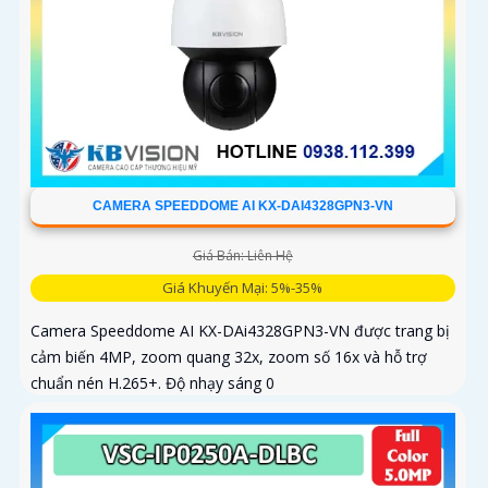
CAMERA SPEEDDOME AI KX-DAI4328GPN3-VN
Giá Bán: Liên Hệ
Giá Khuyến Mại: 5%-35%
Camera Speeddome AI KX-DAi4328GPN3-VN được trang bị
cảm biến 4MP, zoom quang 32x, zoom số 16x và hỗ trợ
chuẩn nén H.265+. Độ nhạy sáng 0