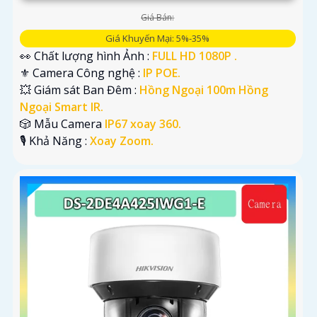
Giá Bán:
Giá Khuyến Mại: 5%-35%
👀 Chất lượng hình Ảnh :
FULL HD 1080P .
⚜️ Camera Công nghệ :
IP POE.
💥 Giám sát Ban Đêm :
Hồng Ngoại 100m Hồng
Ngoại Smart IR.
🎲 Mẫu Camera
IP67 xoay 360.
️🎙 Khả Năng :
Xoay Zoom.