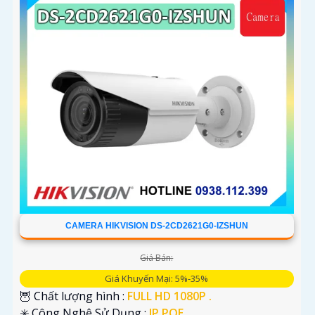
CAMERA HIKVISION DS-2CD2621G0-IZSHUN
Giá Bán:
Giá Khuyến Mại: 5%-35%
🦉 Chất lượng hình :
FULL HD 1080P .
✳️ Công Nghệ Sử Dụng :
IP POE.