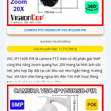
CAMERA PTZ VISIONCOP VSC-IP1150R-PIR
Giá Bán: 16,250,000 ₫
Giá Khuyến Mại: 11,375,000 ₫
VSC-IP1150R-PIR là camera PTZ mini có độ phân giải 5MP
cùng khả năng zoom quang học 20X mang lại hình ảnh sắc
nét, phù hợp lắp đặt tại các khu vực như ngân hàng, trường
học. Với tầm nhìn hồng ngoại lên đến 150 mét hoạt động
hiệu quả cả ban ngày lẫn ban đêm