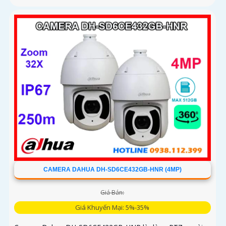
CAMERA DAHUA DH-SD6CE432GB-HNR (4MP)
Giá Bán:
Giá Khuyến Mại: 5%-35%