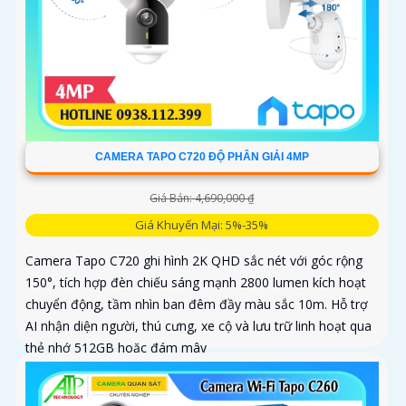
CAMERA TAPO C720 ĐỘ PHÂN GIẢI 4MP
Giá Bán: 4,690,000 ₫
Giá Khuyến Mại: 5%-35%
Camera Tapo C720 ghi hình 2K QHD sắc nét với góc rộng
150°, tích hợp đèn chiếu sáng mạnh 2800 lumen kích hoạt
chuyển động, tầm nhìn ban đêm đầy màu sắc 10m. Hỗ trợ
AI nhận diện người, thú cưng, xe cộ và lưu trữ linh hoạt qua
thẻ nhớ 512GB hoặc đám mây