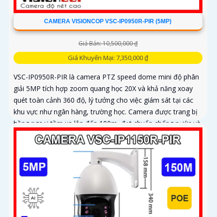
CAMERA VISIONCOP VSC-IP0950R-PIR (5MP)
Giá Bán: 10,500,000 ₫
Giá Khuyến Mại: 7,350,000 ₫
VSC-IP0950R-PIR là camera PTZ speed dome mini độ phân
giải 5MP tích hợp zoom quang học 20X và khả năng xoay
quét toàn cảnh 360 độ, lý tưởng cho việc giám sát tại các
khu vực như ngân hàng, trường học. Camera được trang bị
hồng ngoại tầm xa lên đến 100m, đạt chuẩn chống nước và
bụi IP66 cùng khả năng chống va đập IK10, đảm bảo vận
hành ổn định trong điều kiện môi trường khắc nghiệt