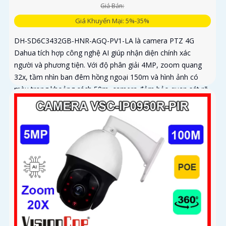
Giá Bán:
Giá Khuyến Mại: 5%-35%
DH-SD6C3432GB-HNR-AGQ-PV1-LA là camera PTZ 4G
Dahua tích hợp công nghệ AI giúp nhận diện chính xác
người và phương tiện. Với độ phân giải 4MP, zoom quang
32x, tầm nhìn ban đêm hồng ngoại 150m và hình ảnh có
màu trong khoảng cách 50m, camera đảm bảo quan sát rõ
nét 24/7