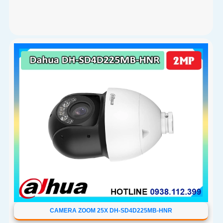
số 16x cho khả năng giám sát bao quát chỉ với 1 camera.
Ngoài ra với độ nhạy sáng thấp 0
CAMERA ZOOM 25X DH-SD4D225MB-HNR