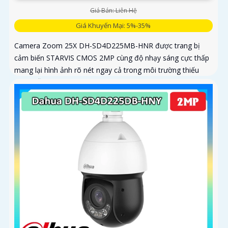
Giá Bán: Liên Hệ
Giá Khuyến Mại: 5%-35%
Camera Zoom 25X DH-SD4D225MB-HNR được trang bị
cảm biến STARVIS CMOS 2MP cùng độ nhạy sáng cực thấp
mang lại hình ảnh rõ nét ngay cả trong môi trường thiếu
sáng Hỗ trợ zoom quang học 25X kết hợp chiếu sáng kép
thông minh với tầm xa hồng ngoại 100m và LED ấm 50m
Tính năng quay quét linh hoạt cùng chuẩn chống nước IP67
giúp quan sát ổn định ngoài trời