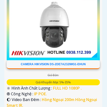
thêm thông tin hoặc hỗ trợ, hãy cho mình biết để được tư
vấn cụ thể hơn nhé!
CAMERA HIKVISION DS-2DE7A232IWG1-EHUN
Giá Bán:
'
Giá Khuyến Mại: 5%-35%
🔆 Hình Ành Chất Lượng :
FULL HD 1080P .
®️ Công Nghệ :
IP POE.
🌔 Video Ban Đêm :
Hồng Ngoại 200m Hồng Ngoại
Smart IR.