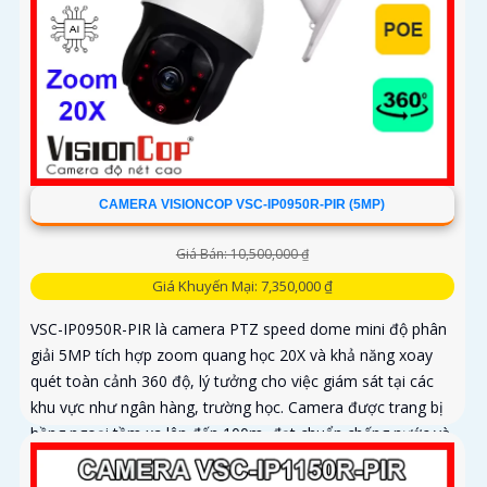
CAMERA VISIONCOP VSC-IP0950R-PIR (5MP)
Giá Bán: 10,500,000 ₫
Giá Khuyến Mại: 7,350,000 ₫
VSC-IP0950R-PIR là camera PTZ speed dome mini độ phân
giải 5MP tích hợp zoom quang học 20X và khả năng xoay
quét toàn cảnh 360 độ, lý tưởng cho việc giám sát tại các
khu vực như ngân hàng, trường học. Camera được trang bị
hồng ngoại tầm xa lên đến 100m, đạt chuẩn chống nước và
bụi IP66 cùng khả năng chống va đập IK10, đảm bảo vận
hành ổn định trong điều kiện môi trường khắc nghiệt