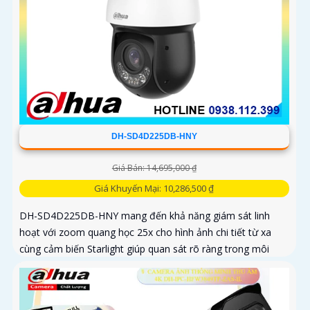
DH-SD4D225DB-HNY
Giá Bán: 14,695,000 ₫
Giá Khuyến Mại: 10,286,500 ₫
DH-SD4D225DB-HNY mang đến khả năng giám sát linh
hoạt với zoom quang học 25x cho hình ảnh chi tiết từ xa
cùng cảm biến Starlight giúp quan sát rõ ràng trong môi
trường ánh sáng yếu Tầm nhìn hồng ngoại đạt đến 100m
và đèn ánh sáng ấm 50m giúp hình ảnh ban đêm luôn sắc
nét Camera hỗ trợ chống nước IP67 cùng tốc độ khung hình