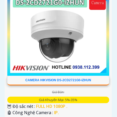
CAMERA HIKVISION DS-2CD2721G0-IZHUN
Giá Bán:
Giá Khuyến Mại: 5%-35%
🦉 Độ sắc nét :
FULL HD 1080P .
🤖️ Công Nghệ Camera :
IP.