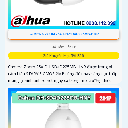
CAMERA ZOOM 25X DH-SD4D225MB-HNR
Giá Bán: Liên Hệ
Giá Khuyến Mại: 5%-35%
Camera Zoom 25X DH-SD4D225MB-HNR được trang bị
cảm biến STARVIS CMOS 2MP cùng độ nhạy sáng cực thấp
mang lại hình ảnh rõ nét ngay cả trong môi trường thiếu
sáng Hỗ trợ zoom quang học 25X kết hợp chiếu sáng kép
thông minh với tầm xa hồng ngoại 100m và LED ấm 50m
Tính năng quay quét linh hoạt cùng chuẩn chống nước IP67
giúp quan sát ổn định ngoài trời