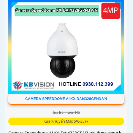
CAMERA SPEEDDOME AI KX-DAI4328GPN3-VN
Giá Bán: Liên Hệ
Giá Khuyến Mại: 5%-35%
Camera Speeddome AI KX-DAi4328GPN3-VN được trang bị