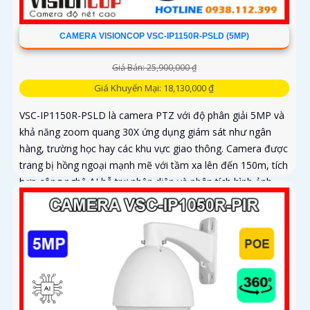
CAMERA VISIONCOP VSC-IP1150R-PSLD (5MP)
Giá Bán: 25,900,000 ₫
Giá Khuyến Mại: 18,130,000 ₫
VSC-IP1150R-PSLD là camera PTZ với độ phân giải 5MP và
khả năng zoom quang 30X ứng dụng giám sát như ngân
hàng, trường học hay các khu vực giao thông. Camera được
trang bị hồng ngoại mạnh mẽ với tầm xa lên đến 150m, tích
hợp công nghệ AI hỗ trợ nhận diện và phân tích hình ảnh
chính xác