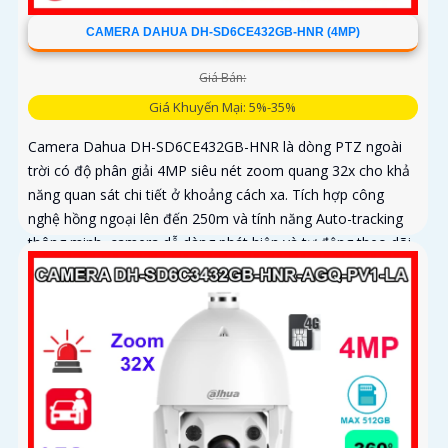
CAMERA DAHUA DH-SD6CE432GB-HNR (4MP)
Giá Bán:
Giá Khuyến Mại: 5%-35%
Camera Dahua DH-SD6CE432GB-HNR là dòng PTZ ngoài
trời có độ phân giải 4MP siêu nét zoom quang 32x cho khả
năng quan sát chi tiết ở khoảng cách xa. Tích hợp công
nghệ hồng ngoại lên đến 250m và tính năng Auto-tracking
thông minh, camera dễ dàng phát hiện và tự động theo dõi
mục tiêu chuyển động