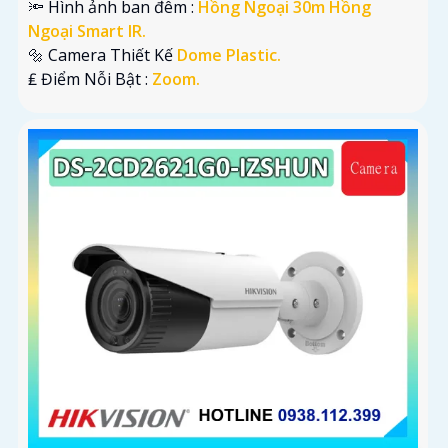
🔦 Hình ảnh ban đêm :
Hồng Ngoại 30m Hồng
Ngoại Smart IR.
🔩 Camera Thiết Kế
Dome Plastic.
️₤ Điểm Nỗi Bật :
Zoom.