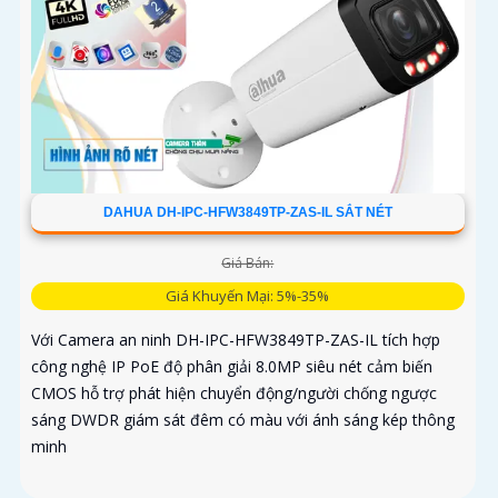
30fps@1080p ổn định
DAHUA DH-IPC-HFW3849TP-ZAS-IL SẮT NÉT
Giá Bán:
Giá Khuyến Mại: 5%-35%
Với Camera an ninh DH-IPC-HFW3849TP-ZAS-IL tích hợp
công nghệ IP PoE độ phân giải 8.0MP siêu nét cảm biến
CMOS hỗ trợ phát hiện chuyển động/người chống ngược
sáng DWDR giám sát đêm có màu với ánh sáng kép thông
minh