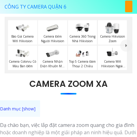
CÔNG TY CAMERA QUẬN 6
Báo Giá Camera
Camera Đếm
Camera 360 Trong
Camera Hikvision
Wifi Hikvision
Người Hikvision
Nhà Hikvision
Zoom
Camera Nhận
Camera Wifi
Camera Colorvu Có
Top 5 Camera Đàm
Diện Khuôn Mặt
Hikvision Ngoài
Màu Ban Đêm
Thoại 2 Chiều
Hikvision
Trời
CAMERA ZOOM XA
Dạ chào bạn, việc lắp đặt camera zoom quang cho gia đình
hoặc doanh nghiệp là một giải pháp an ninh hiệu quả. Dưới