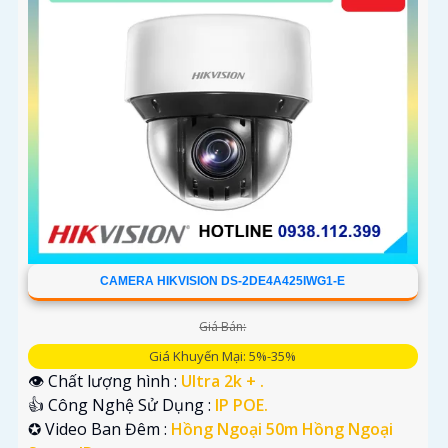
CAMERA HIKVISION DS-2DE4A425IWG1-E
Giá Bán:
Giá Khuyến Mại: 5%-35%
👁 Chất lượng hình :
Ultra 2k + .
👍 Công Nghệ Sử Dụng :
IP POE.
✪ Video Ban Đêm :
Hồng Ngoại 50m Hồng Ngoại