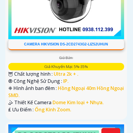
CAMERA HIKVISION DS-2CD2743G2-LIZS2UHUN
Giá Bán:
Giá Khuyến Mại: 5%-35%
🦉 Chất lượng hình :
Ultra 2k + .
®️ Công Nghệ Sử Dụng :
IP.
❈ Hình ảnh ban đêm :
Hồng Ngoại 40m Hồng Ngoại
SMD.
🤹 Thiết Kế Camera
Dome Kim loại + Nhựa.
️₤ Ưu Điểm :
Ống Kính Zoom.