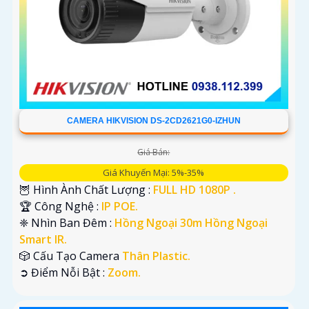
CAMERA HIKVISION DS-2CD2621G0-IZHUN
Giá Bán:
Giá Khuyến Mại: 5%-35%
🦉 Hình Ành Chất Lượng :
FULL HD 1080P .
🏆 Công Nghệ :
IP POE.
❈ Nhìn Ban Đêm :
Hồng Ngoại 30m Hồng Ngoại
Smart IR.
🎲 Cấu Tạo Camera
Thân Plastic.
️➲ Điểm Nỗi Bật :
Zoom.