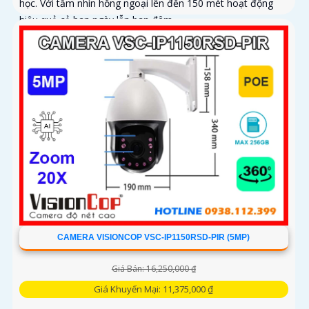
học. Với tầm nhìn hồng ngoại lên đến 150 mét hoạt động
hiệu quả cả ban ngày lẫn ban đêm
CAMERA VISIONCOP VSC-IP1150RSD-PIR (5MP)
Giá Bán: 16,250,000 ₫
Giá Khuyến Mại: 11,375,000 ₫