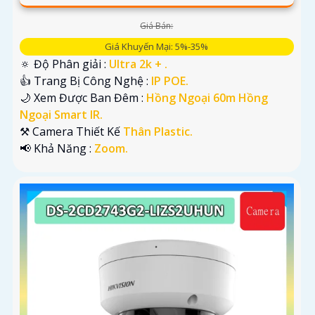
Giá Bán:
Giá Khuyến Mại: 5%-35%
🔅 Độ Phân giải :
Ultra 2k + .
👍 Trang Bị Công Nghệ :
IP POE.
🌙 Xem Được Ban Đêm :
Hồng Ngoại 60m Hồng
Ngoại Smart IR.
⚒ Camera Thiết Kế
Thân Plastic.
️📢 Khả Năng :
Zoom.