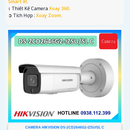
Smart IR.
↕️ Thiết Kế Camera
Xoay 360.
️➲ Tích Hợp :
Xoay Zoom.
CAMERA HIKVISION DS-2CD2646G2-IZSU/SL C