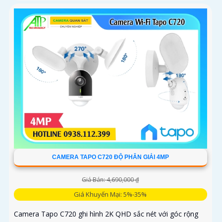
CAMERA TAPO C720 ĐỘ PHÂN GIẢI 4MP
Giá Bán: 4,690,000 ₫
Giá Khuyến Mại: 5%-35%
Camera Tapo C720 ghi hình 2K QHD sắc nét với góc rộng