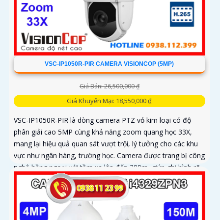
VSC-IP1050R-PIR CAMERA VISIONCOP (5MP)
Giá Bán: 26,500,000 ₫
Giá Khuyến Mại: 18,550,000 ₫
VSC-IP1050R-PIR là dòng camera PTZ vỏ kim loại có độ
phân giải cao 5MP cùng khả năng zoom quang học 33X,
mang lại hiệu quả quan sát vượt trội, lý tưởng cho các khu
vực như ngân hàng, trường học. Camera được trang bị công
nghệ hồng ngoại với tầm xa lên đến 200m, giúp ghi hình rõ
nét cả ban ngày lẫn ban đêm