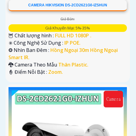
CAMERA HIKVISION DS-2CD2621G0-IZSHUN
Giá Bán:
Giá Khuyến Mại: 5%-35%
🦉 Chất lượng hình :
FULL HD 1080P .
✳️ Công Nghệ Sử Dụng :
IP POE.
❂ Nhìn Ban Đêm :
Hồng Ngoại 30m Hồng Ngoại
Smart IR.
🐉️ Camera Theo Mẫu
Thân Plastic.
️👮 Điểm Nỗi Bật :
Zoom.