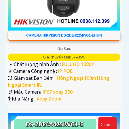
CAMERA HIKVISION DS-2DE4225IWG1-EHUN
Giá Bán:
Giá Khuyến Mại: 5%-35%
👀 Chất lượng hình Ảnh :
FULL HD 1080P .
⚜️ Camera Công nghệ :
IP POE.
💥 Giám sát Ban Đêm :
Hồng Ngoại 100m Hồng
Ngoại Smart IR.
🎲 Mẫu Camera
IP67 xoay 360.
️🎙 Khả Năng :
Xoay Zoom.