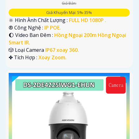
Giá Bán:
Giá Khuyến Mại: 5%-35%
🔆 Hình Ành Chất Lượng :
FULL HD 1080P .
®️ Công Nghệ :
IP POE.
🌔 Video Ban Đêm :
Hồng Ngoại 200m Hồng Ngoại
Smart IR.
🎲 Loại Camera
IP67 xoay 360.
️✤ Tích Hợp :
Xoay Zoom.