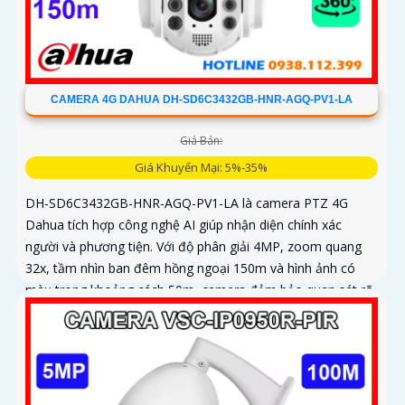
CAMERA 4G DAHUA DH-SD6C3432GB-HNR-AGQ-PV1-LA
Giá Bán:
Giá Khuyến Mại: 5%-35%
DH-SD6C3432GB-HNR-AGQ-PV1-LA là camera PTZ 4G
Dahua tích hợp công nghệ AI giúp nhận diện chính xác
người và phương tiện. Với độ phân giải 4MP, zoom quang
32x, tầm nhìn ban đêm hồng ngoại 150m và hình ảnh có
màu trong khoảng cách 50m, camera đảm bảo quan sát rõ
nét 24/7