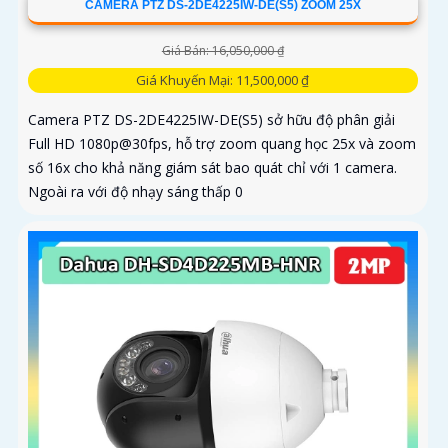
CAMERA PTZ DS-2DE4225IW-DE(S5) ZOOM 25X
Giá Bán: 16,050,000 ₫
Giá Khuyến Mại: 11,500,000 ₫
Camera PTZ DS-2DE4225IW-DE(S5) sở hữu độ phân giải
Full HD 1080p@30fps, hỗ trợ zoom quang học 25x và zoom
số 16x cho khả năng giám sát bao quát chỉ với 1 camera.
Ngoài ra với độ nhạy sáng thấp 0