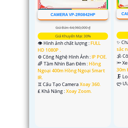
CA
CAMERA VP-2R0842HP
Giá Bán: 64,960,000 ₫
Giá Khuyến Mại: 30%
✨ Chấ
👁 Hình ảnh chất lượng :
FULL
sắc n
HD 1080P .
🕉️ C
⚙ Công Nghệ Hình Ảnh :
IP POE.
🔦 X
🌈 Tầm Nhìn Ban Đêm :
Hồng
30m 
Ngoại 400m Hồng Ngoại Smart
'
🗜️ L
IR.
️ლ Ư
♊ Cấu Tạo Camera
Xoay 360.
️₤ Khả Năng :
Xoay Zoom.