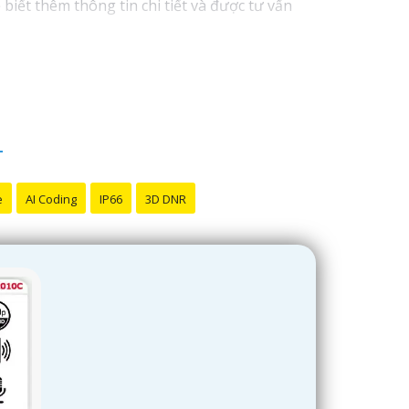
biết thêm thông tin chi tiết và được tư vấn
êm sự hỗ trợ hoặc tư vấn khác, đừng ngần ngại
e
AI Coding
IP66
3D DNR