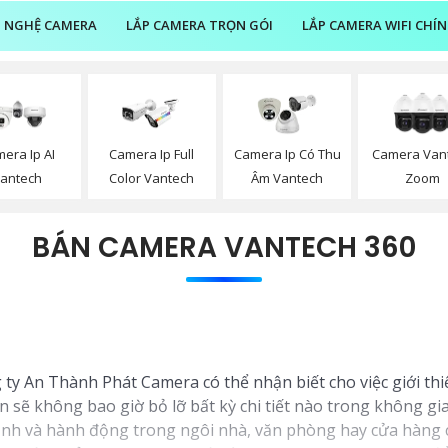
 NGHỆ CAMERA
LẮP CAMERA TRỌN GÓI
LẮP CAMERA WIFI CHÍ
era Ip AI
Camera Ip Full
Camera Ip Có Thu
Camera Van
antech
Color Vantech
Âm Vantech
Zoom
BÁN CAMERA VANTECH 360
 ty An Thành Phát Camera có thể nhận biết cho việc giới th
n sẽ không bao giờ bỏ lỡ bất kỳ chi tiết nào trong không gi
cạnh và hành động trong ngôi nhà, văn phòng hay cửa hàng 