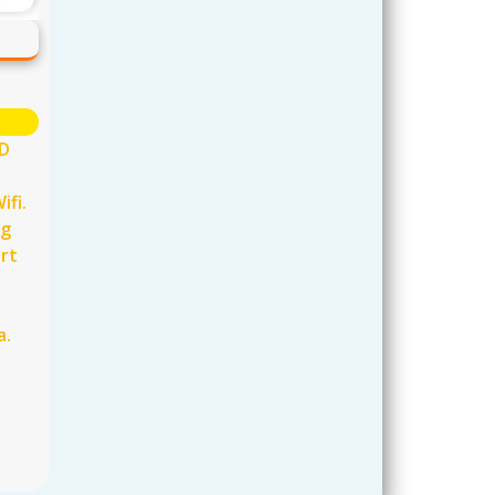
D
ifi.
g
rt
a.