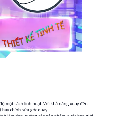
 độ một cách linh hoạt. Với khả năng xoay đến
 hay chỉnh sửa góc quay.
ảnh làm đẹp, quảng cáo sản phẩm, suốt beo giới