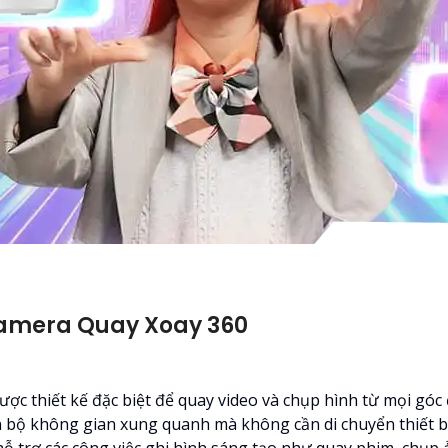
amera Quay Xoay 360
ược thiết kế đặc biệt để quay video và chụp hình từ mọi góc
n bộ không gian xung quanh mà không cần di chuyển thiết bị
 trợ các công việc ghi hình sáng tạo như quay phim, chụp 