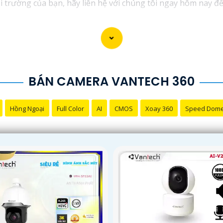
i trường của bạn, hãy liên hệ với chúng tôi ngay hôm nay để 
thiệu dịch vụ lắp đặt Camera Quay Xoay 360. Nếu bạn cần th
BÁN CAMERA VANTECH 360
Hồng Ngoại
Full Color
AI
CMOS
Xoay 360
Speed Dom