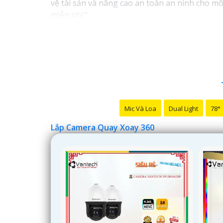
vệ tài sản và nâng cao an toàn an ninh cho mô
miễn phí."
Hy vọng câu này sẽ giúp bạn trong việc giới 
để lại câu hỏi!
Mic Và Loa
Dual Light
78°
Lắp Camera Quay Xoay 360