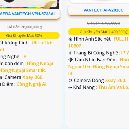
VANTECH AI-V2010C
MERA VANTECH VPH-5733AI
Giá Bán: 1,700,000 ₫
Giá Bán: 26,000,000 ₫
Giá Khuyến Mại: 1,400,000 ₫
Giá Khuyến Mại: 30%
☀️ Hình Ảnh Sắc nét :
FULL H
t lượng hình :
Ultra 2k+
1080P .
ét .
✳️ Trang Bị Công Nghệ :
IP W
ông Nghệ :
IP.
🔴 Tầm Nhìn Ban Đêm :
Hồn
em ban đêm :
Hồng Ngoại
Ngoại 10m Hồng Ngoại Sma
Hồng Ngoại Smart IR.
IR.
oại Camera
Xoay 360.
🎨 Camera Dòng
Xoay 360.
u Điểm :
Công Nghệ AI.
️↭ Khả Năng :
Thu Âm Và Lo