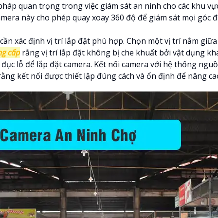
háp quan trọng trong việc giám sát an ninh cho các khu vự
amera này cho phép quay xoay 360 độ để giám sát mọi góc độ
cần xác định vị trí lắp đặt phù hợp. Chọn một vị trí nằm gi
ng cấp
rằng vị trí lắp đặt không bị che khuất bởi vật dụng kh
cắt đục lỗ để lắp đặt camera. Kết nối camera với hệ thống n
rằng kết nối được thiết lập đúng cách và ổn định để nâng ca