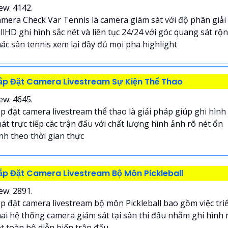
ew: 4142.
mera Check Var Tennis là camera giám sát với độ phân giải
llHD ghi hình sắc nét và liên tục 24/24 với góc quang sát rộ
ác sân tennis xem lại đầy đủ mọi pha highlight
ắp Đặt Camera Livestream Sự Kiện Thể Thao
ew: 4645.
p đặt camera livestream thể thao là giải pháp giúp ghi hình
át trực tiếp các trận đấu với chất lượng hình ảnh rõ nét ổn
nh theo thời gian thực
ắp Đặt Camera Livestream Bộ Môn Pickleball
ew: 2891.
p đặt camera livestream bộ môn Pickleball bao gồm việc tri
ai hệ thống camera giám sát tại sân thi đấu nhằm ghi hình 
t toàn bộ diễn biến trận đấu