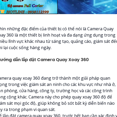
hìn những đặc điểm của thiết bị có thể nói là Camera Quay
oay 360 là một thiết bị linh hoạt và đa dạng ứng dụng trong
hiều lĩnh vực khác nhau từ sáng tạo, quảng cáo, giám sát đế
hi lại cuộc sống hàng ngày.
ướng dẫn lắp đặt Camera Quay Xoay 360
amera quay xoay 360 đang trở thành một giải pháp quan
rọng trong việc giám sát an ninh cho các khu vực như nhà ở,
ăn phòng, cửa hàng, công ty, trường học và các công trình
ông cộng khác. Camera này cho phép quay xoay 360 độ để
iám sát mọi góc độ, giúp không bỏ sót bất kỳ diễn biến nào
ảy ra trong phạm vi quan sát.
ể lắp đặt camera quay xoay 360, trước hết bạn cần xác định v