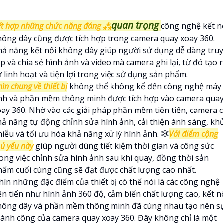
quan trọng
ết hợp những chức năng đáng ⁂
công nghệ kết n
hông dây cũng được tích hợp trong camera quay xoay 360.
hả năng kết nối không dây giúp người sử dụng dễ dàng truy
p và chia sẻ hình ảnh và video mà camera ghi lại, từ đó tạo 
 linh hoạt và tiện lợi trong việc sử dụng sản phẩm.
ìn chung về thiết bị
không thể không kể đến công nghệ máy
ính và phần mềm thông minh được tích hợp vào camera qua
oay 360. Nhờ vào các giải pháp phần mềm tiên tiến, camera 
hả năng tự động chỉnh sửa hình ảnh, cải thiện ánh sáng, kh
iễu và tối ưu hóa khả năng xử lý hình ảnh. 🕸️
Với điểm cộng
ủ yếu này
giúp người dùng tiết kiệm thời gian và công sức
rong việc chỉnh sửa hình ảnh sau khi quay, đồng thời sản
hẩm cuối cùng cũng sẽ đạt được chất lượng cao nhất.
hìn những đặc điểm của thiết bị có thể nói là các công nghệ
iên tiến như hình ảnh 360 độ, cảm biến chất lượng cao, kết n
hông dây và phần mềm thông minh đã cùng nhau tạo nên s
hành công của camera quay xoay 360. Đây không chỉ là một