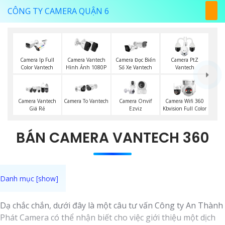
CÔNG TY CAMERA QUẬN 6
Camera Ip Full
Camera Vantech
Camera Đọc Biển
Camera PtZ
Color Vantech
Hình Ảnh 1080P
Số Xe Vantech
Vantech
Camera Vantech
Camera To Vantech
Camera Onvif
Camera Wifi 360
Giá Rẻ
Ezviz
Kbvision Full Color
BÁN CAMERA VANTECH 360
Dạ chắc chắn, dưới đây là một câu tư vấn Công ty An Thành
Phát Camera có thể nhận biết cho việc giới thiệu một dịch