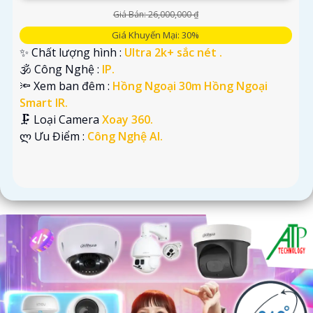
Giá Bán: 26,000,000 ₫
Giá Khuyến Mại: 30%
✨ Chất lượng hình :
Ultra 2k+ sắc nét .
🕉️ Công Nghệ :
IP.
🔦 Xem ban đêm :
Hồng Ngoại 30m Hồng Ngoại
Smart IR.
🗜️ Loại Camera
Xoay 360.
️ლ Ưu Điểm :
Công Nghệ AI.