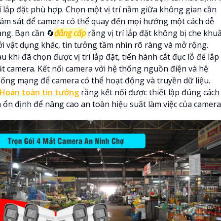
rí lắp đặt phù hợp. Chọn một vị trí nằm giữa không gian cần
iám sát để camera có thể quay đến mọi hướng một cách dễ
àng. Bạn cần 🔄
đẳng cấp
rằng vị trí lắp đặt không bị che khu
ởi vật dụng khác, tin tưởng tầm nhìn rõ ràng và mở rộng.
u khi đã chọn được vị trí lắp đặt, tiến hành cắt đục lỗ để lắp
ặt camera. Kết nối camera với hệ thống nguồn điện và hệ
hống mạng để camera có thể hoạt động và truyền dữ liệu.
Hoàn toàn tin tưởng
rằng kết nối được thiết lập đúng cách
à ổn định để nâng cao an toàn hiệu suất làm việc của camera