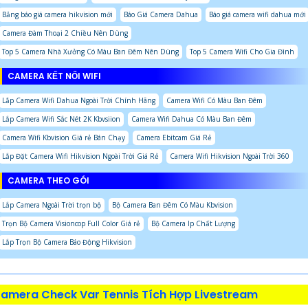
Bảng báo giá camera hikvision mới
Báo Giá Camera Dahua
Báo giá camera wifi dahua mới
Camera Đàm Thoại 2 Chiều Nên Dùng
Top 5 Camera Nhà Xưởng Có Màu Ban Đêm Nên Dùng
Top 5 Camera Wifi Cho Gia Đình
CAMERA KẾT NỐI WIFI
Lắp Camera Wifi Dahua Ngoài Trời Chính Hãng
Camera Wifi Có Màu Ban Đêm
Lắp Camera Wifi Sắc Nét 2K Kbvsiion
Camera Wifi Dahua Có Màu Ban Đêm
Camera Wifi Kbvision Giá rẻ Bán Chạy
Camera Ebitcam Giá Rẻ
Lắp Đặt Camera Wifi Hikvision Ngoài Trời Giá Rẻ
Camera Wifi Hikvision Ngoài Trời 360
CAMERA THEO GÓI
Lắp Camera Ngoài Trời trọn bộ
Bộ Camera Ban Đêm Có Màu Kbvision
Trọn Bộ Camera Visioncop Full Color Giá rẻ
Bộ Camera Ip Chất Lượng
Lắp Trọn Bộ Camera Báo Động Hikvision
amera Check Var Tennis Tích Hợp Livestream