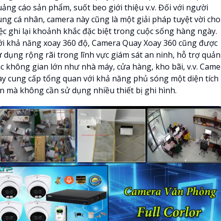
uảng cáo sản phẩm, suốt beo giới thiệu v.v. Đối với người
ùng cá nhân, camera này cũng là một giải pháp tuyệt vời cho
iệc ghi lại khoảnh khắc đặc biệt trong cuộc sống hàng ngày.
ới khả năng xoay 360 độ, Camera Quay Xoay 360 cũng được
 dụng rộng rãi trong lĩnh vực giám sát an ninh, hỗ trợ quản
ác không gian lớn như nhà máy, cửa hàng, kho bãi, v.v. Came
ày cung cấp tổng quan với khả năng phủ sóng một diện tích
ớn mà không cần sử dụng nhiều thiết bị ghi hình.