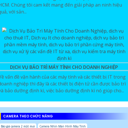
HCM. Chúng tôi cam kết mang đến giải pháp an ninh hiệu
quả, với sản...
DỊCH VỤ BẢO TRÌ MÁY TÍNH CHO DOANH NGHIỆP
Về vấn đề vận hành của các máy tính và các thiết bị IT trong
doanh nghiệp thì đây là các thiết bị điện tử cần được bảo trì
và bảo dưỡng định kì, việc bảo dưỡng định kì nó giúp cho...
CAMERA THEO CHỨC NĂNG
Báo giá camera 2 mắt mơi
Camera Nhìn Màn Hình Máy Tính