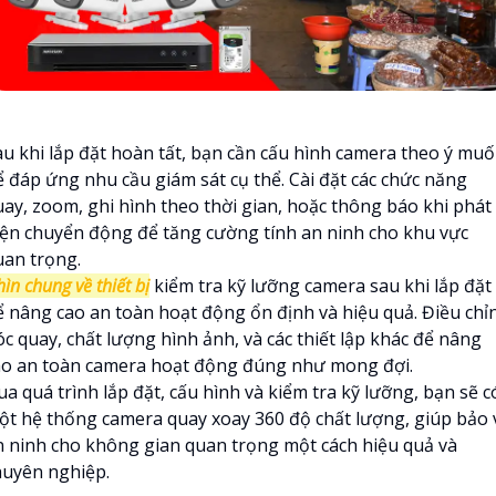
au khi lắp đặt hoàn tất, bạn cần cấu hình camera theo ý mu
ể đáp ứng nhu cầu giám sát cụ thể. Cài đặt các chức năng
uay, zoom, ghi hình theo thời gian, hoặc thông báo khi phát
iện chuyển động để tăng cường tính an ninh cho khu vực
uan trọng.
ìn chung về thiết bị
kiểm tra kỹ lưỡng camera sau khi lắp đặt
ể nâng cao an toàn hoạt động ổn định và hiệu quả. Điều chỉ
c quay, chất lượng hình ảnh, và các thiết lập khác để nâng
ao an toàn camera hoạt động đúng như mong đợi.
a quá trình lắp đặt, cấu hình và kiểm tra kỹ lưỡng, bạn sẽ c
ột hệ thống camera quay xoay 360 độ chất lượng, giúp bảo 
n ninh cho không gian quan trọng một cách hiệu quả và
huyên nghiệp.