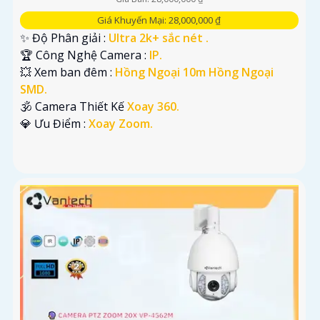
Giá Khuyến Mại: 28,000,000 ₫
✨ Độ Phân giải :
Ultra 2k+ sắc nét .
🏆 Công Nghệ Camera :
IP.
💥 Xem ban đêm :
Hồng Ngoại 10m Hồng Ngoại
SMD.
🕉️ Camera Thiết Kế
Xoay 360.
️💎 Ưu Điểm :
Xoay Zoom.