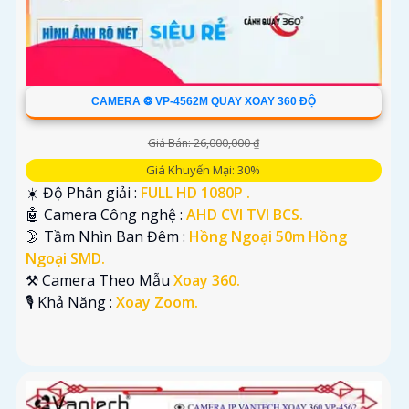
CAMERA ❂ VP-4562M QUAY XOAY 360 ĐỘ
Giá Bán: 26,000,000 ₫
Giá Khuyến Mại: 30%
☀️ Độ Phân giải :
FULL HD 1080P .
🤖️ Camera Công nghệ :
AHD CVI TVI BCS.
🌛 Tầm Nhìn Ban Đêm :
Hồng Ngoại 50m Hồng
Ngoại SMD.
⚒ Camera Theo Mẫu
Xoay 360.
️🎙 Khả Năng :
Xoay Zoom.