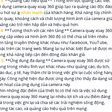
♋
3:
**Quảng cáo hiệu quả:** Trong lĩnh vực quảng cáo, việc
ử dụng camera quay xoay 360 giúp tạo ra quảng cáo độc đáo
hu hút sự ⋩
nhấn mạnh
của khách hàng. Khả năng tùy chỉnh
óc quay, khoảng cách và chất lượng hình ảnh của camera gi
uảng cáo trở nên hấp dẫn và hiệu quả hơn.
❄
4:
**Tương thích với các nền tảng:** Camera quay xoay 360
ung cấp video và hình ảnh 360 độ có thể chia sẻ trên nhiều
ền tảng truyền thông khác nhau như Facebook, YouTube,
oặc trên các trang web. Mang lại sự khác biệt Bạn sẽ được 
ộng khả năng tiếp cận đến đông đảo khán giả.

5:
**Ứng dụng đa dạng:** Camera quay xoay 360 được sử
ụng trong nhiều lĩnh vực khác nhau như quảng cáo, du lịch,
áo dục, y tế, hay thậm chí là trong việc ghi lại cuộc sống hàn
gày. Công nghệ hiện đại được ứng dụng cho thấy đa dạng v
inh hoạt của ứng dụng của camera này.
hìn những đặc điểm của thiết bị có thể nói là việc sử dụng
amera quay xoay 360 mang lại nhiều lợi ích và ưu điểm đáng
á trong việc ghi lại và chia sẻ các trải nghiệm sống động,
ương tác cao, và quảng cáo hiệu quả trên mạng.