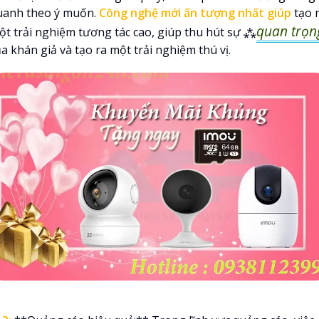
uanh theo ý muốn.
Công nghệ mới ấn tượng nhất giúp
tạo 
quan trọn
ột trải nghiệm tương tác cao, giúp thu hút sự ⁂
a khán giả và tạo ra một trải nghiệm thú vị.