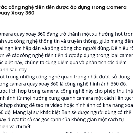
ác công nghệ tiên tiến được áp dụng trong Camera
uay Xoay 360
amera quay xoay 360 đang trở thành một xu hướng hot tro
ĩnh vực công nghệ thông tin và truyền thông, giúp mang đến
rải nghiệm hấp dẫn và sống động cho người dùng. Để hiểu r
ơn về các công nghệ tiên tiến được áp dụng trong loại came
ặc biệt này, chúng ta cùng điểm qua và phân tích các điểm
ạnh sau đây:
ột trong những công nghệ quan trọng nhất được sử dụng
rong camera quay xoay 360 là công nghệ hình ảnh 360 độ.
ược tích hợp trong camera, công nghệ này cho phép thu th
ình ảnh từ mọi hướng xung quanh camera một cách liên tục 
ết hợp chúng để tạo ra video hoặc hình ảnh có khả năng xo
60 độ. Mang lại sự khác biệt Bạn sẽ được người dùng có thể
uay được tất cả các góc cạnh của không gian một cách tự
iên và chi tiết.