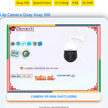
Xoay 360
Speed Dome
AI Coding
IP66
3D DNR
Lắp Camera Quay Xoay 360
'
CAMERA VP-4564 CHẤT LƯỢNG
Giá Bán: 28,000,000 ₫