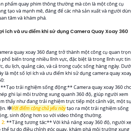
ản phẩm quay phim thông thường mà còn là một công cụ
áng tạo và mạnh mẽ, đáng để các nhà sản xuất và người dù
uan tâm và khám phá.
ợi ích và ưu điểm khi sử dụng Camera Quay Xoay 360
amera quay xoay 360 đang trở thành một công cụ quan trọ
 phổ biến trong nhiều lĩnh vực, đặc biệt là trong lĩnh vực tin
ức, du lịch, quảng cáo, và cả trong cuộc sống hàng ngày. Dướ
ây là một số lợi ích và ưu điểm khi sử dụng camera quay xoa
0:
**Tạo trải nghiệm sống động:** Camera quay xoay 360 ch
hép ghi lại môi trường xung quanh 360 độ, giúp người xem
ảm thấy như đang trải nghiệm trực tiếp một cảnh vật, một s
ện. 🕸️
Với điểm cộng chủ yếu này
tạo ra một trải nghiệm sống
ộng, sinh động hơn so với video thông thường.

2:
**Tăng tương tác:** Với khả năng xoay 360 độ, người x
ó thể tự do điều chỉnh góc quay, khám phá môi trường xung