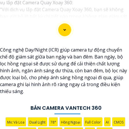
vụ lắp đặt Camera Quay Xoay 360:
"Với dịch vụ lắp đặt Camera Quay Xoay 360, bạn sẽ không
bao giờ bỏ lỡ bất kỳ chi tiết nào trong không gian giám sát.
Hệ thống camera hiện đại này cho phép quay xoay 360 độ,
giúp ghi lại mọi góc cạnh và hành động trong ngôi nhà, văn
phòng hay cửa hàng của bạn một cách tự động và hiệu quả.
Để bảo vệ tài sản và nâng cao an toàn an ninh cho môi
Công nghệ Day/Night (ICR) giúp camera tự động chuyển
trường của bạn, hãy liên hệ với chúng tôi ngay hôm nay để
chế độ giám sát giữa ban ngày và ban đêm. Ban ngày, bộ
biết thêm thông tin chi tiết và được tư vấn miễn phí."
lọc hồng ngoại sẽ được sử dụng để cải thiện chất lượng
Hy vọng câu này sẽ giúp bạn trong việc giới thiệu dịch vụ
hình ảnh, ngăn ánh sáng dư thừa, còn ban đêm, bộ lọc này
lắp đặt Camera Quay Xoay 360. Nếu bạn cần thêm sự hỗ trợ
được loại bỏ, cho phép ánh sáng hồng ngoại đi qua, giúp
hoặc tư vấn khác, đừng ngần ngại để lại câu hỏi!
camera ghi lại hình ảnh rõ ràng ngay cả trong điều kiện
thiếu sáng.
BÁN CAMERA VANTECH 360
Mic Và Loa
Dual Light
78°
Hồng Ngoại
Full Color
AI
CMOS