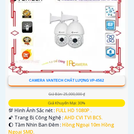
CAMERA VANTECH CHẤT LƯỢNG VP-4562
Giá Bán: 25,000,000 ₫
Giá Khuyến Mại: 30%
💯 Hình Ảnh Sắc nét :
FULL HD 1080P .
🌠 Trang Bị Công Nghệ :
AHD CVI TVI BCS.
🌔 Tầm Nhìn Ban Đêm :
Hồng Ngoại 10m Hồng
Ngoại SMD.