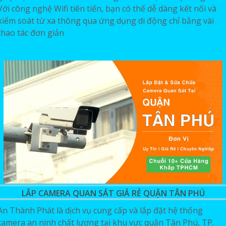
Với công nghệ Wifi tiên tiến, bạn có thể dễ dàng kết nối và
kiểm soát từ xa thông qua ứng dụng di động chỉ bằng vài
thao tác đơn giản
LẮP CAMERA QUAN SÁT GIÁ RẺ QUẬN TÂN PHÚ
An Thành Phát là dịch vụ cung cấp và lắp đặt hệ thống
camera an ninh chất lượng tại khu vực quận Tân Phú, TP.