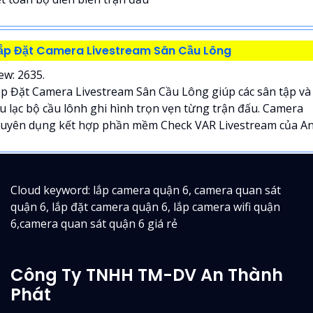
ắp Đặt Camera Livestream Sân Cầu Lông
ew: 2635.
p Đặt Camera Livestream Sân Cầu Lông giúp các sân tập và
u lạc bộ cầu lônh ghi hình trọn vẹn từng trận đấu. Camera
uyên dụng kết hợp phần mềm Check VAR Livestream của An.
Cloud keyword: lắp camera quận 6, camera quan sát
quận 6, lắp đặt camera quận 6, lắp camera wifi quận
6,camera quan sát quận 6 giá rẻ
Công Ty TNHH TM-DV An Thành
Phát