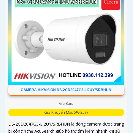
CAMERA HIKVISION DS-2CD2047G3-LI2UY/SRBHUN
Giá Bán:
Giá Khuyến Mại: 5%-35%
DS-2CD2047G3-LI2UY/SRBHUN là dòng camera được trang
bị công nghệ AcuSearch giúp hỗ trợ tìm kiếm nhanh khi sử