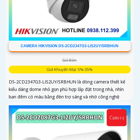
CAMERA HIKVISION DS-2CD2347G3-LIS2UY/SRBHUN
Giá Bán:
Giá Khuyến Mại: 5%-35%
DS-2CD2347G3-LIS2UY/SRBHUN là dòng camera thiết kế
kiểu dáng dome nhỏ gọn phù hợp lắp đặt trong nhà, nhìn
ban đêm có màu bằng đèn trợ sáng và nhờ công nghệ
ColorVU HikAI-ISP, có tính năng AI giúp nhận diện người và
phương tiện, tích hợp micro kép