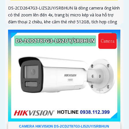
DS-2CD2647G3-LIZS2UY/SRBHUN là dòng camera ống kính
có thể zoom lên đến 4x, trang bị micro kép và loa hỗ trợ
đàm thoại 2 chiều, khe cắm thẻ nhớ 512GB, tích hợp công
nghệ AI trong việc cân bằng màu sáng trong điều kiện ánh
sáng yếu, ống kính có độ phân giải 4
CAMERA HIKVISION DS-2CD2T87G3-LIS2UY/SRBHUN