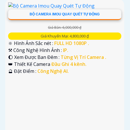
BỘ CAMERA IMOU QUAY QUÉT TỰ ĐỘNG
'
Giá Bán: 6,000,000 ₫
Giá Khuyến Mại: 4,800,000 ₫
🔆 Hình Ảnh Sắc nét :
FULL HD 1080P .
⚒ Công Nghệ Hình Ảnh :
IP.
🌔 Xem Được Ban Đêm :
Từng Vị Trí Camera .
👑 Thiết Kế Camera
Đầu Ghi 4 kênh.
️🔮 Đặt Điểm :
Công Nghệ AI.