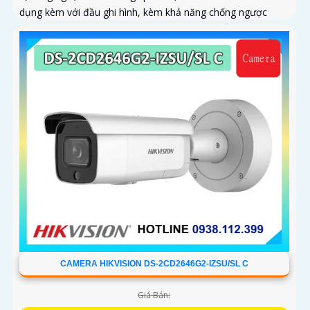
dụng kèm với đầu ghi hình, kèm khả năng chống ngược
sáng WDR 130dB, trang bị micro kép và loa hỗ trợ đàm
thoại 2 chiều, ống kính 4
CAMERA HIKVISION DS-2CD2646G2-IZSU/SL C
Giá Bán: