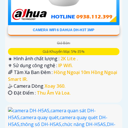
CAMERA WIFI 6 DAHUA DH-H3T 3MP
Giá Bán:
Giá Khuyến Mại: 5%-35%
☀️ Hình ảnh chất lượng :
2K Lite .
⚜️ Sử dụng công nghệ :
IP Wifi.
🌈 Tầm Xa Ban Đêm :
Hồng Ngoại 10m Hồng Ngoại
Smart IR.
🤹 Camera Dòng
Xoay 360.
️💮 Đặt Điểm :
Thu Âm Và Loa.