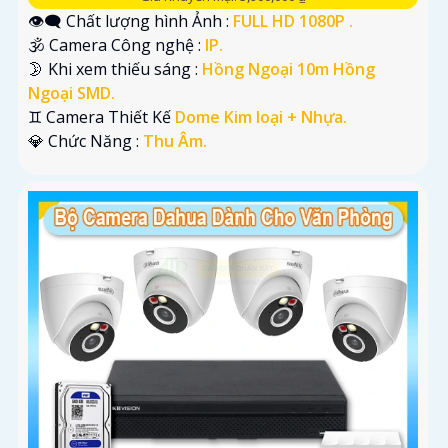
👁️‍🗨 Chất lượng hình Ảnh :
FULL HD 1080P .
🕉️ Camera Công nghệ :
IP.
🌛 Khi xem thiếu sáng :
Hồng Ngoại 10m Hồng
Ngoại SMD.
♊ Camera Thiết Kế
Dome Kim loại + Nhựa.
️💎 Chức Năng :
Thu Âm.