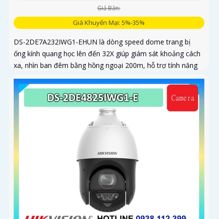
Giá Bán:
Giá Khuyến Mại: 5%-35%
DS-2DE7A232IWG1-EHUN là dòng speed dome trang bị
ống kính quang học lên đến 32X giúp giám sát khoảng cách
xa, nhìn ban đêm bằng hồng ngoại 200m, hỗ trợ tính năng
AcuSense nâng cao hiệu quả giám sát an ninh, có tốc độ lấy
nét cao nhờ công nghệ Self-learning