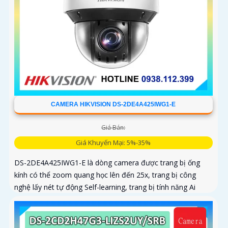
CAMERA HIKVISION DS-2DE4A425IWG1-E
Giá Bán:
Giá Khuyến Mại: 5%-35%
DS-2DE4A425IWG1-E là dòng camera được trang bị ống
kính có thể zoom quang học lên đến 25x, trang bị công
nghệ lấy nét tự động Self-learning, trang bị tính năng Ai
nhận diện chính xác tích hợp AcuSearch khi kết hợp chung
với đầu ghi hình, nhìn ban đêm bằng hồng ngoại 50m