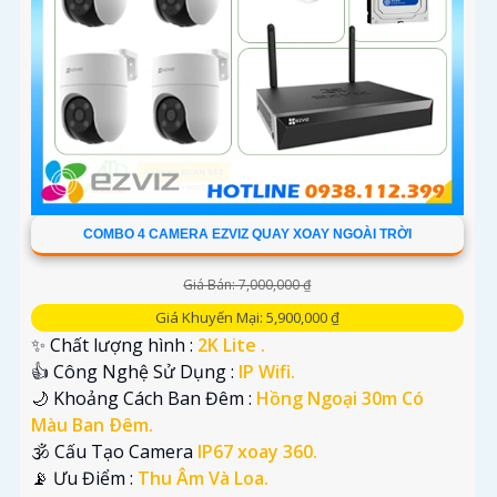
COMBO 4 CAMERA EZVIZ QUAY XOAY NGOÀI TRỜI
Giá Bán: 7,000,000 ₫
Giá Khuyến Mại: 5,900,000 ₫
✨ Chất lượng hình :
2K Lite .
👍 Công Nghệ Sử Dụng :
IP Wifi.
🌙 Khoảng Cách Ban Đêm :
Hồng Ngoại 30m Có
Màu Ban Ðêm.
🕉️ Cấu Tạo Camera
IP67 xoay 360.
️📡 Ưu Điểm :
Thu Âm Và Loa.