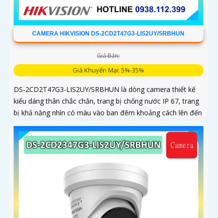
CAMERA HIKVISION DS-2CD2T47G3-LIS2UY/SRBHUN
Giá Bán:
Giá Khuyến Mại: 5%-35%
DS-2CD2T47G3-LIS2UY/SRBHUN là dòng camera thiết kế
kiểu dáng thân chắc chắn, trang bị chống nước IP 67, trang
bị khả năng nhìn có màu vào ban đêm khoảng cách lên đến
60m, phát hiện chuyển động và phân biệt được người và
phương tiện, ống kính 4