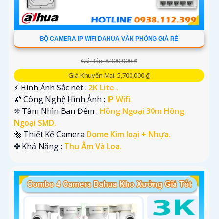
BỘ CAMERA IP WIFI DAHUA VĂN PHÒNG GIÁ RẺ
Giá Bán: 8,300,000 ₫
Giá Khuyến Mại: 5,700,000 ₫
️⚡ Hình Ảnh Sắc nét :
2K Lite .
🌠 Công Nghệ Hình Ảnh :
IP Wifi.
❈ Tầm Nhìn Ban Đêm :
Hồng Ngoại 30m Hồng
Ngoại SMD.
🔩 Thiết Kế Camera
Dome Kim loại + Nhựa.
️✤ Khả Năng :
Thu Âm Và Loa.