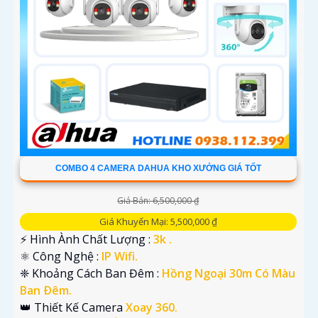
COMBO 4 CAMERA DAHUA KHO XƯỞNG GIÁ TỐT
Giá Bán: 6,500,000 ₫
Giá Khuyến Mại: 5,500,000 ₫
️⚡ Hình Ành Chất Lượng :
3k .
⚛️ Công Nghệ :
IP Wifi.
❈ Khoảng Cách Ban Đêm :
Hồng Ngoại 30m Có Màu
Ban Ðêm.
👑 Thiết Kế Camera
Xoay 360.