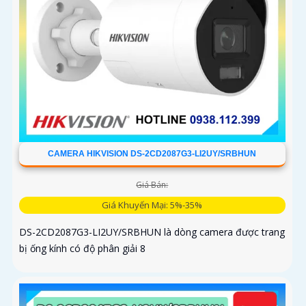
CAMERA HIKVISION DS-2CD2087G3-LI2UY/SRBHUN
Giá Bán:
Giá Khuyến Mại: 5%-35%
DS-2CD2087G3-LI2UY/SRBHUN là dòng camera được trang
bị ống kính có độ phân giải 8