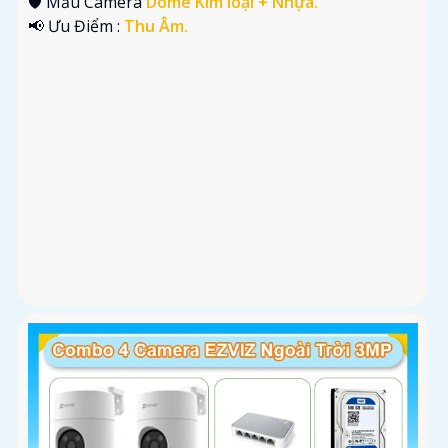
🛡 Mẫu Camera
Dome Kim loại + Nhựa.
️📢 Ưu Điểm :
Thu Âm.