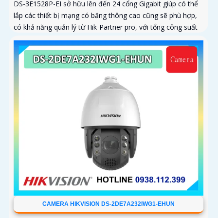
DS-3E1528P-EI sở hữu lên đến 24 cổng Gigabit giúp có thể
lắp các thiết bị mạng có băng thông cao cũng sẽ phù hợp,
có khả năng quản lý từ Hik-Partner pro, với tổng công suất
PoE lên đến 230W, truyền dữ liệu lên đến 300m, vỏ kim loại,
chông sét 6kV
CAMERA HIKVISION DS-2DE7A232IWG1-EHUN