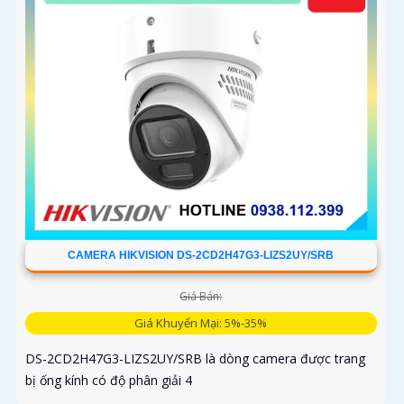
CAMERA HIKVISION DS-2CD2H47G3-LIZS2UY/SRB
Giá Bán:
Giá Khuyến Mại: 5%-35%
DS-2CD2H47G3-LIZS2UY/SRB là dòng camera được trang
bị ống kính có độ phân giải 4