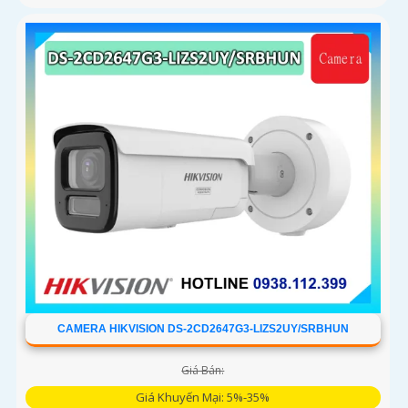
CAMERA HIKVISION DS-2CD2647G3-LIZS2UY/SRBHUN
Giá Bán:
Giá Khuyến Mại: 5%-35%