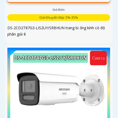
Giá Bán:
Giá Khuyến Mại: 5%-35%
DS-2CD2T87G3-LIS2UY/SRBHUN trang bị ống kính có độ
phân giải 8