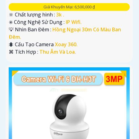
Giá Khuyến Mại: 6,500,000 ₫
🔆 Chất lượng hình :
3k .
✳️ Công Nghệ Sử Dụng :
IP Wifi.
💡 Nhìn Ban Đêm :
Hồng Ngoại 30m Có Màu Ban
Ðêm.
🐜 Cấu Tạo Camera
Xoay 360.
️⌘ Tích Hợp :
Thu Âm Và Loa.