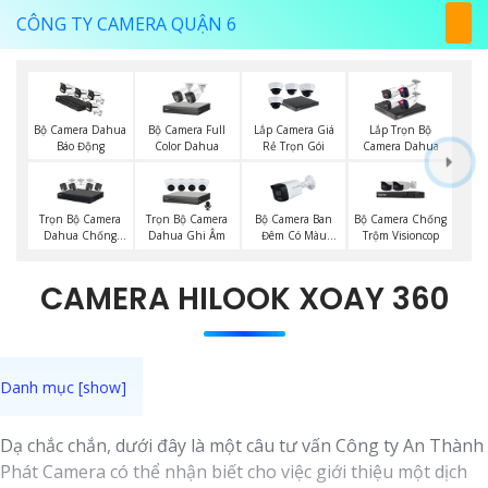
CÔNG TY CAMERA QUẬN 6
Bộ Camera Full
Bộ Camera Dahua
Lắp Camera Giá
Lắp Trọn Bộ
Color Dahua
Báo Động
Rẻ Trọn Gói
Camera Dahua
Trọn Bộ Camera
Trọn Bộ Camera
Bộ Camera Ban
Bộ Camera Chống
Dahua Chống
Dahua Ghi Âm
Đêm Có Màu
Trộm Visioncop
Trộm
Kbvision
CAMERA HILOOK XOAY 360
Dạ chắc chắn, dưới đây là một câu tư vấn Công ty An Thành
Phát Camera có thể nhận biết cho việc giới thiệu một dịch