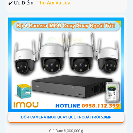
️✔️ Ưu Điểm :
Thu Âm Và Loa.
BỘ 4 CAMERA IMOU QUAY QUÉT NGOÀI TRỜI 5.0MP
Giá Bán: 8,000,000 ₫