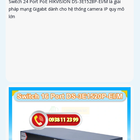
Switch 24 Port PoE HIKVISION DS-3E1528P-EI/M là giải
pháp mạng Gigabit dành cho hệ thống camera IP quy mô
lớn