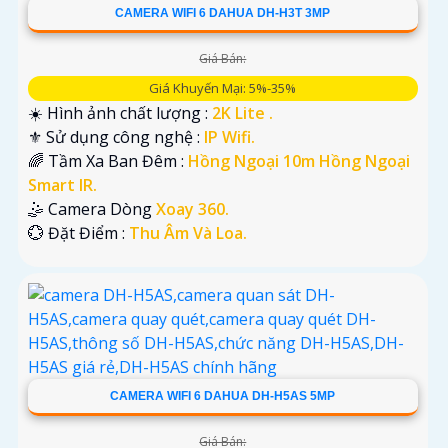
CAMERA WIFI 6 DAHUA DH-H3T 3MP
Giá Bán:
Giá Khuyến Mại: 5%-35%
☀️ Hình ảnh chất lượng :
2K Lite .
⚜️ Sử dụng công nghệ :
IP Wifi.
🌈 Tầm Xa Ban Đêm :
Hồng Ngoại 10m Hồng Ngoại
Smart IR.
🤹 Camera Dòng
Xoay 360.
️💮 Đặt Điểm :
Thu Âm Và Loa.
CAMERA WIFI 6 DAHUA DH-H5AS 5MP
Giá Bán: