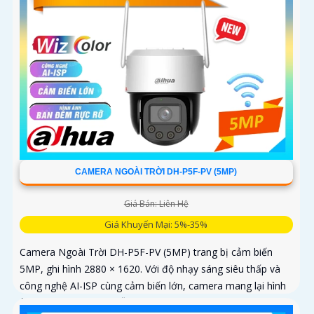
CAMERA NGOÀI TRỜI DH-P5F-PV (5MP)
Giá Bán: Liên Hệ
Giá Khuyến Mại: 5%-35%
Camera Ngoài Trời DH-P5F-PV (5MP) trang bị cảm biến
5MP, ghi hình 2880 × 1620. Với độ nhạy sáng siêu thấp và
công nghệ AI-ISP cùng cảm biến lớn, camera mang lại hình
ảnh vượt trội cả ngày lẫn đêm