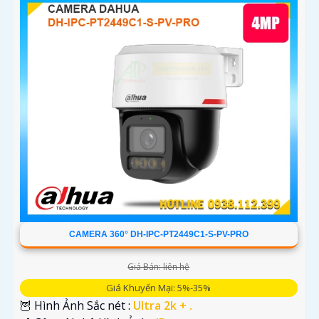
CAMERA 360° DH-IPC-PT2449C1-S-PV-PRO
Giá Bán: liên hệ
Giá Khuyến Mại: 5%-35%
🦉 Hình Ảnh Sắc nét :
Ultra 2k + .