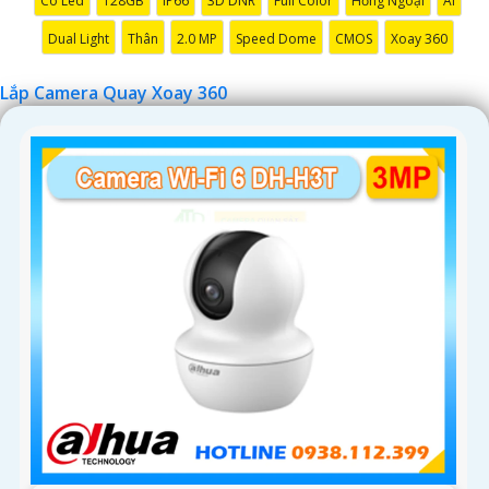
Có Led
128GB
IP66
3D DNR
Full Color
Hồng Ngoại
AI
Dual Light
Thân
2.0 MP
Speed Dome
CMOS
Xoay 360
'
Lắp Camera Quay Xoay 360