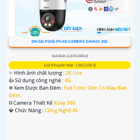
DH-SD-P3AE-PV-4G CAMERA DAHUA 360
Giá Bán: 2,375,000 ₫
Giá Khuyến Mại: 1,662,500 ₫
✨ Hình ảnh chất lượng :
2K Lite .
👍 Sử dụng công nghệ :
4G.
❈ Xem Được Ban Đêm :
Full Color 30m Có Màu Ban
Ðêm.
⛓ Camera Thiết Kế
Xoay 360.
️💎 Chức Năng :
Công Nghệ AI.