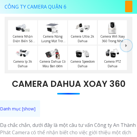
CÔNG TY CAMERA QUẬN 6
Camera Năng
Camera Wifi Xoay
Camera Nhận
Camera Ultra 2k
Lượng Mặt Trời
360 Trong Nhà
Diện Biển Số
Dahua
Dahua
Dahua
Dahua
Camera Ip 3k
Camera Dahua Có
Camera Speedom
Camera PTZ
Dahua
Màu Ban Đêm
Dahua
Dahua
CAMERA DAHUA XOAY 360
Dạ chắc chắn, dưới đây là một câu tư vấn Công ty An Thành
Phát Camera có thể nhận biết cho việc giới thiệu một dịch