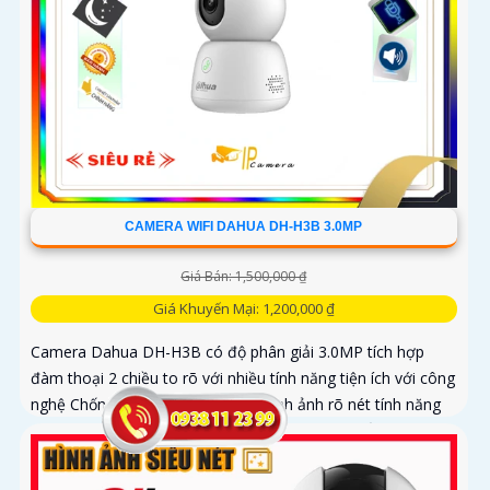
CAMERA WIFI DAHUA DH-H3B 3.0MP
Giá Bán: 1,500,000 ₫
Giá Khuyến Mại: 1,200,000 ₫
Camera Dahua DH-H3B có độ phân giải 3.0MP tích hợp
đàm thoại 2 chiều to rõ với nhiều tính năng tiện ích với công
nghệ Chống Ngược Sáng DWDR hình ảnh rõ nét tính năng
phát hiện chuyển động phân biệt người và chuyển động
khác, Hồng ngoại 10m cho giám sát ban đêm sắc nét dù
thiếu ánh sáng