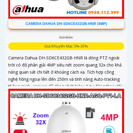
CAMERA DAHUA DH-SD6CE432GB-HNR (4MP)
Giá Bán:
Giá Khuyến Mại: 5%-35%
Camera Dahua DH-SD6CE432GB-HNR là dòng PTZ ngoài
trời có độ phân giải 4MP siêu nét zoom quang 32x cho khả
năng quan sát chi tiết ở khoảng cách xa. Tích hợp công
nghệ hồng ngoại lên đến 250m và tính năng Auto-tracking
thông minh, camera dễ dàng phát hiện và tự động theo dõi
mục tiêu chuyển động