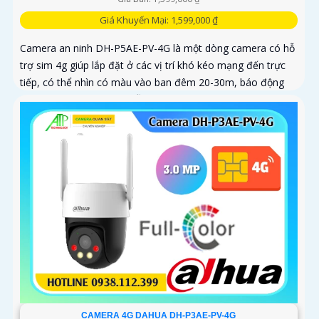
Giá Khuyến Mại: 1,599,000 ₫
Camera an ninh DH-P5AE-PV-4G là một dòng camera có hỗ
trợ sim 4g giúp lắp đặt ở các vị trí khó kéo mạng đến trực
tiếp, có thể nhìn có màu vào ban đêm 20-30m, báo động
còi hú và đèn chớp tại chỗ, tích hợp khả năng quay xoay
360 độ ấn tượng, chống nước IP 66
CAMERA 4G DAHUA DH-P3AE-PV-4G