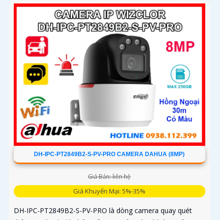
phát hiện chính xác người và phương tiện, cảnh báo tức thì
bằng đèn nháy và còi hú
DH-IPC-PT2849B2-S-PV-PRO CAMERA DAHUA (8MP)
Giá Bán: liên hệ
Giá Khuyến Mại: 5%-35%
DH-IPC-PT2849B2-S-PV-PRO là dòng camera quay quét