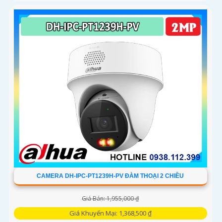
CAMERA DH-IPC-PT1239H-PV ĐÀM THOẠI 2 CHIỀU
Giá Bán: 1,955,000 ₫
Giá Khuyến Mại: 1,368,500 ₫