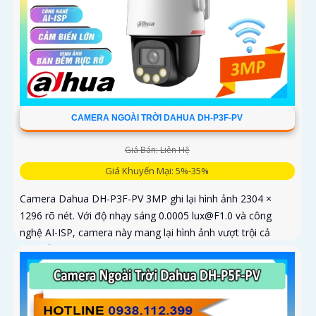
CAMERA NGOÀI TRỜI DAHUA DH-P3F-PV
Giá Bán: Liên Hệ
Giá Khuyến Mại: 5%-35%
Camera Dahua DH-P3F-PV 3MP ghi lại hình ảnh 2304 ×
1296 rõ nét. Với độ nhạy sáng 0.0005 lux@F1.0 và công
nghệ AI-ISP, camera này mang lại hình ảnh vượt trội cả
ngày lẫn đêm