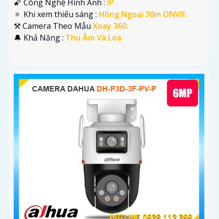
🌠 Công Nghệ Hình Ảnh :
IP.
🔅 Khi xem thiếu sáng :
Hồng Ngoại 30m ONVIF.
⚒ Camera Theo Mẫu
Xoay 360.
️🔔 Khả Năng :
Thu Âm Và Loa.