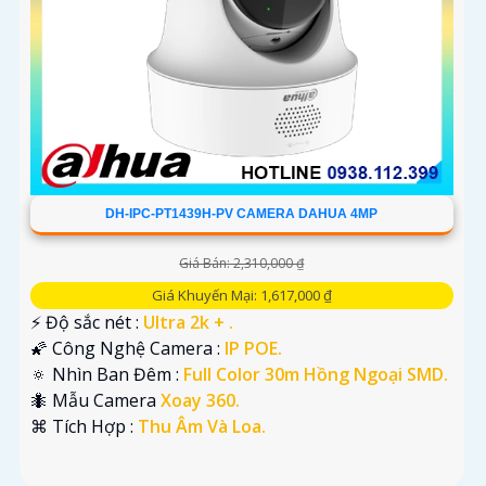
DH-IPC-PT1439H-PV CAMERA DAHUA 4MP
Giá Bán: 2,310,000 ₫
Giá Khuyến Mại: 1,617,000 ₫
️⚡ Độ sắc nét :
Ultra 2k + .
🌠 Công Nghệ Camera :
IP POE.
🔅 Nhìn Ban Đêm :
Full Color 30m Hồng Ngoại SMD.
🐜 Mẫu Camera
Xoay 360.
️⌘ Tích Hợp :
Thu Âm Và Loa.