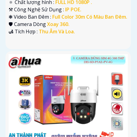
🔅 Chất lượng hình :
FULL HD 1080P .
⚒ Công Nghệ Sử Dụng :
IP POE.
❃ Video Ban Đêm :
Full Color 30m Có Màu Ban Ðêm.
🛡 Camera Dòng
Xoay 360.
️🛃 Tích Hợp :
Thu Âm Và Loa.