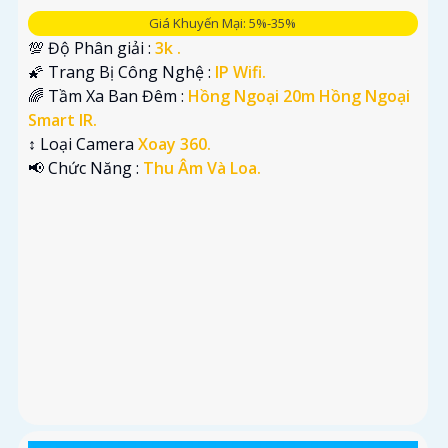
Giá Khuyến Mại: 5%-35%
💯 Độ Phân giải :
3k .
🌠 Trang Bị Công Nghệ :
IP Wifi.
🌈 Tầm Xa Ban Đêm :
Hồng Ngoại 20m Hồng Ngoại
Smart IR.
↕️ Loại Camera
Xoay 360.
️📢 Chức Năng :
Thu Âm Và Loa.