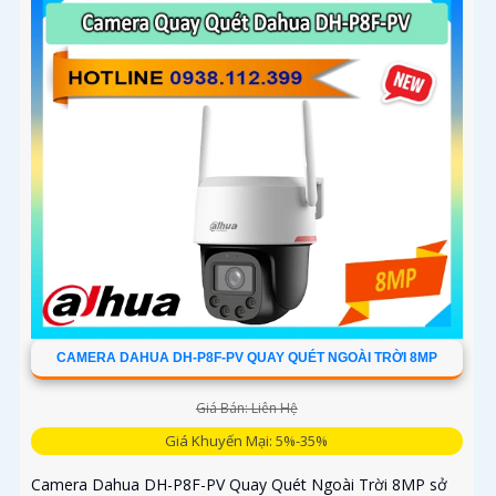
CAMERA DAHUA DH-P8F-PV QUAY QUÉT NGOÀI TRỜI 8MP
Giá Bán: Liên Hệ
Giá Khuyến Mại: 5%-35%
Camera Dahua DH-P8F-PV Quay Quét Ngoài Trời 8MP sở