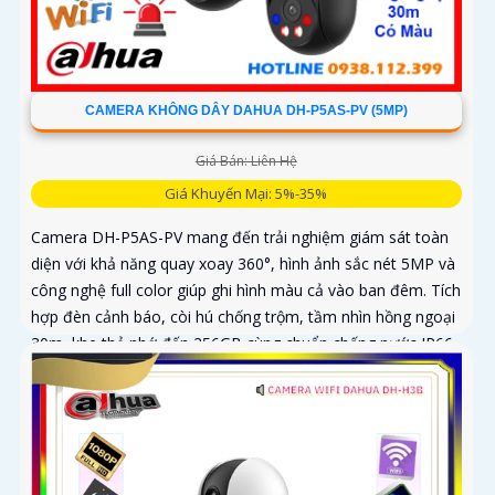
CAMERA KHÔNG DÂY DAHUA DH-P5AS-PV (5MP)
Giá Bán: Liên Hệ
Giá Khuyến Mại: 5%-35%
Camera DH-P5AS-PV mang đến trải nghiệm giám sát toàn
diện với khả năng quay xoay 360°, hình ảnh sắc nét 5MP và
công nghệ full color giúp ghi hình màu cả vào ban đêm. Tích
hợp đèn cảnh báo, còi hú chống trộm, tầm nhìn hồng ngoại
30m, khe thẻ nhớ đến 256GB cùng chuẩn chống nước IP66
camera hoạt động ổn định trong mọi điều kiện