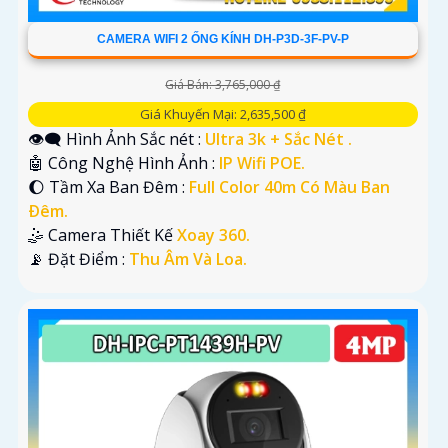
CAMERA WIFI 2 ỐNG KÍNH DH-P3D-3F-PV-P
Giá Bán: 3,765,000 ₫
Giá Khuyến Mại: 2,635,500 ₫
👁️‍🗨 Hình Ảnh Sắc nét :
Ultra 3k + Sắc Nét .
🤖️ Công Nghệ Hình Ảnh :
IP Wifi POE.
🌔 Tầm Xa Ban Đêm :
Full Color 40m Có Màu Ban
Ðêm.
🤹 Camera Thiết Kế
Xoay 360.
️📡 Đặt Điểm :
Thu Âm Và Loa.