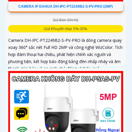
CAMERA IP DAHUA DH-IPC-PT2249B2-S-PV-PRO (2MP)
Giá Bán: liên hệ
Giá Khuyến Mại: 5%-35%
Camera DH-IPC-PT2249B2-S-PV-PRO là dòng camera quay
xoay 360° sắc nét Full HD 2MP và công nghệ WizColor. Tích
hợp đàm thoại hai chiều, phát hiện chính xác người và
phương tiện, kết hợp báo động bằng đèn nhấp nháy và âm
thanh giúp bảo vệ an ninh chủ động và hiệu quả