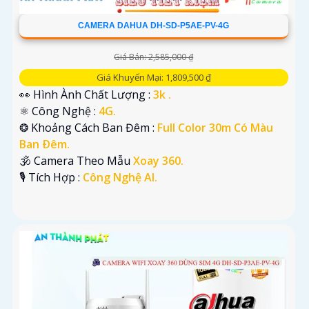
CAMERA DAHUA DH-SD-P5AE-PV-4G
Giá Bán: 2,585,000 ₫
Giá Khuyến Mại: 1,809,500 ₫
👀 Hình Ành Chất Lượng :
3k .
⚛️ Công Nghệ :
4G.
❂ Khoảng Cách Ban Đêm :
Full Color 30m Có Màu
Ban Ðêm.
🕉️ Camera Theo Mẫu
Xoay 360.
️🎙 Tích Hợp :
Công Nghệ AI.