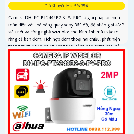
Giá Khuyến Mại: 5%-35%
Camera DH-IPC-PT2449B2-S-PV-PRO là giải pháp an ninh
toàn diện với khả năng quay xoay 360 độ, độ phân giải 4MP
siêu nét và công nghệ WizColor cho hình ảnh màu sắc rõ
ràng cả ban đêm. Tích hợp đàm thoại hai chiều, phát hiện
thông minh người và phương tiện, cảnh báo chính xác, hỗ
trợ thẻ nhớ lên đến 256GB