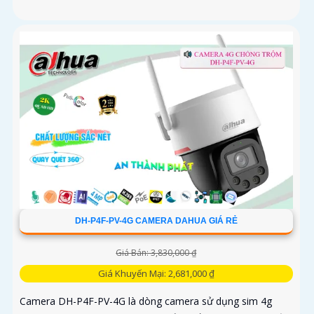
DH-P4F-PV-4G CAMERA DAHUA GIÁ RẺ
Giá Bán: 3,830,000 ₫
Giá Khuyến Mại: 2,681,000 ₫
Camera DH-P4F-PV-4G là dòng camera sử dụng sim 4g