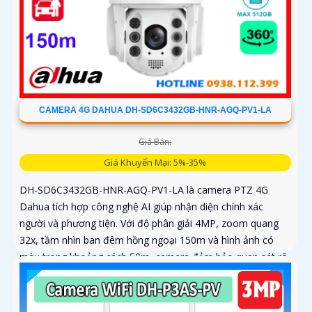
CAMERA 4G DAHUA DH-SD6C3432GB-HNR-AGQ-PV1-LA
Giá Bán:
Giá Khuyến Mại: 5%-35%
DH-SD6C3432GB-HNR-AGQ-PV1-LA là camera PTZ 4G
Dahua tích hợp công nghệ AI giúp nhận diện chính xác
người và phương tiện. Với độ phân giải 4MP, zoom quang
32x, tầm nhìn ban đêm hồng ngoại 150m và hình ảnh có
màu trong khoảng cách 50m, camera đảm bảo quan sát rõ
nét 24/7