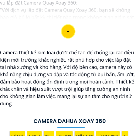
vụ lắp đặt Camera Quay Xoay 360:
"Với dịch vụ lắp đặt Camera Quay Xoay 360, bạn sẽ không
bao giờ bỏ lỡ bất kỳ chi tiết nào trong không gian giám sát.
Hệ thống camera hiện đại này cho phép quay xoay 360 độ,
giúp ghi lại mọi góc cạnh và hành động trong ngôi nhà, văn
phòng hay cửa hàng của bạn một cách tự động và hiệu quả.
Để bảo vệ tài sản và nâng cao an toàn an ninh cho môi
Camera thiết kế kim loại được chế tạo để chống lại các điều
trường của bạn, hãy liên hệ với chúng tôi ngay hôm nay để
kiện môi trường khắc nghiệt, rất phù hợp cho việc lắp đặt
biết thêm thông tin chi tiết và được tư vấn miễn phí."
tại nhà xưởng và kho hàng. Với độ bền cao, camera này có
Hy vọng câu này sẽ giúp bạn trong việc giới thiệu dịch vụ
khả năng chịu đựng va đập và tác động từ bụi bẩn, ẩm ướt,
lắp đặt Camera Quay Xoay 360. Nếu bạn cần thêm sự hỗ trợ
đảm bảo hoạt động ổn định trong mọi hoàn cảnh. Thiết kế
hoặc tư vấn khác, đừng ngần ngại để lại câu hỏi!
chắc chắn và hiệu suất vượt trội giúp tăng cường an ninh
cho không gian làm việc, mang lại sự an tâm cho người sử
dụng.
CAMERA DAHUA XOAY 360