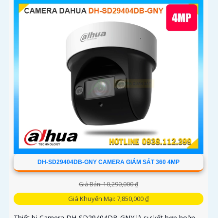
DH-SD29404DB-GNY CAMERA GIÁM SÁT 360 4MP
Giá Bán: 10,290,000 ₫
Giá Khuyến Mại: 7,850,000 ₫
Thiết bị Camera DH-SD29404DB-GNY là sự kết hợp hoàn