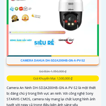
CAMERA DAHUA DH-SD2A200HB-GN-A-PV-S2
Giá Bán: 1,950,000 ₫
Giá Khuyến Mại: 1,500,000 ₫
Camera An Ninh DH-SD2A200HB-GN-A-PV-S2 là một thiết
bị đáng chú ý trong lĩnh vực an ninh. Với công nghệ Sony
STARVIS CMOS, camera này mang lại chất lượng hình ảnh
tuyệt vời ngay cả trong điều kiện ánh sáng yếu