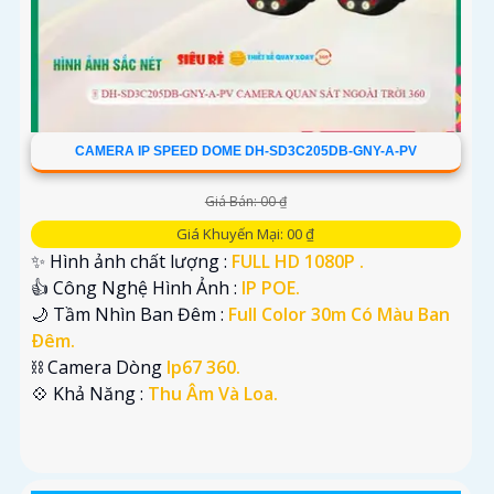
CAMERA IP SPEED DOME DH-SD3C205DB-GNY-A-PV
Giá Bán: 00 ₫
Giá Khuyến Mại: 00 ₫
✨ Hình ảnh chất lượng :
FULL HD 1080P .
👍 Công Nghệ Hình Ảnh :
IP POE.
🌙 Tầm Nhìn Ban Đêm :
Full Color 30m Có Màu Ban
Ðêm.
⛓ Camera Dòng
Ip67 360.
️💠 Khả Năng :
Thu Âm Và Loa.