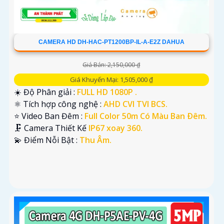
CAMERA HD DH-HAC-PT1200BP-IL-A-E2Z DAHUA
Giá Bán: 2,150,000 ₫
Giá Khuyến Mại: 1,505,000 ₫
☀️ Độ Phân giải :
FULL HD 1080P .
⚛️ Tích hợp công nghệ :
AHD CVI TVI BCS.
⭐ Video Ban Đêm :
Full Color 50m Có Màu Ban Ðêm.
🗜️ Camera Thiết Kế
IP67 xoay 360.
️💫 Điểm Nỗi Bật :
Thu Âm.