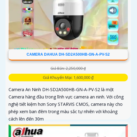
CAMERA DAHUA DH-SD2A500HB-GN-A-PV-S2
Giá Bán: 2,250,000 ₫
Giá Khuyến Mại: 1,600,000 ₫
Camera An Ninh DH-SD2A500HB-GN-A-PV-S2 là một
Camera hàng đầu trong lĩnh vực camera an ninh. Với công
nghệ tiết kiệm hơn Sony STARVIS CMOS, camera này cho
phép xem ban đêm trong màu sắc tự nhiên với khoảng
cách lên đến 30m