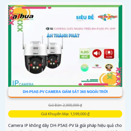
DH-P5AE-PV CAMERA GIÁM SÁT 360 NGOÀI TRỜI
Giá Bán: 2,000,000 ₫
Giá Khuyến Mại: 1,599,000 ₫
Camera IP không dây DH-P5AE-PV là giải pháp hiệu quả cho