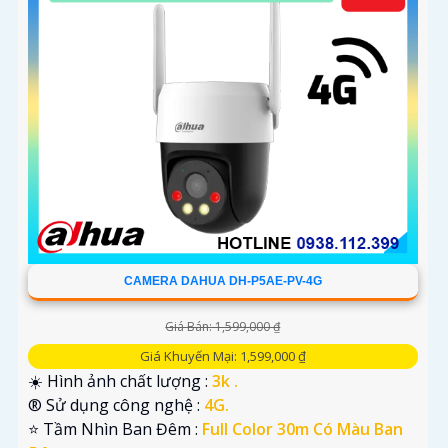
CAMERA DAHUA DH-P5AE-PV-4G
Giá Bán: 1,599,000 ₫
Giá Khuyến Mại: 1,599,000 ₫
☀️ Hình ảnh chất lượng :
3k .
®️ Sử dụng công nghệ :
4G.
⭐ Tầm Nhìn Ban Đêm :
Full Color 30m Có Màu Ban