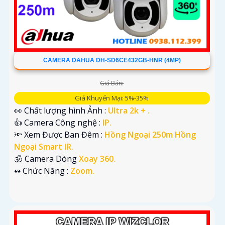
CAMERA DAHUA DH-SD6CE432GB-HNR (4MP)
Giá Bán:
Giá Khuyến Mại: 5%-35%
👀 Chất lượng hình Ảnh :
Ultra 2k + .
👍 Camera Công nghệ :
IP.
🔦 Xem Được Ban Đêm :
Hồng Ngoại 250m Hồng
Ngoại Smart IR.
🕉️ Camera Dòng
Xoay 360.
️↭ Chức Năng :
Zoom.