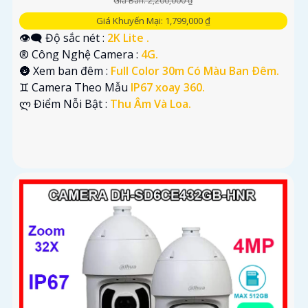
Giá Bán: 2,200,000 ₫
Giá Khuyến Mại: 1,799,000 ₫
👁️‍🗨 Độ sắc nét :
2K Lite .
®️ Công Nghệ Camera :
4G.
🌚 Xem ban đêm :
Full Color 30m Có Màu Ban Ðêm.
♊ Camera Theo Mẫu
IP67 xoay 360.
️ლ Điểm Nỗi Bật :
Thu Âm Và Loa.