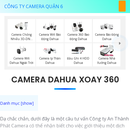
CÔNG TY CAMERA QUẬN 6
Camera Chống
Camera Wifi Báo
Camera 360 Bao
Camera Báo Động
Nhiễu 3D-DNR
Động Dahua
Động Dahua
Dahua
Dahua
Camera Wifi
Camera Ip Thân
Đầu Ghi 4 HDD
Camera Nhà
Dahua Ngoài Trời
Dahua
Dahua
Xưởng Dahua
CAMERA DAHUA XOAY 360
Dạ chắc chắn, dưới đây là một câu tư vấn Công ty An Thành
Phát Camera có thể nhận biết cho việc giới thiệu một dịch