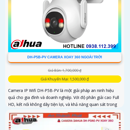
DH-P5B-PV CAMERA XOAY 360 NGOÀI TRỜI
Giá Bán: 1,700,000 ₫
Giá Khuyến Mại: 1,500,000 ₫
Camera IP Wifi DH-P5B-PV là một giải pháp an ninh hiệu
quả cho gia đình và doanh nghiệp. Với độ phân giải cao Full
HD, kết nối không dây tiện lợi, và khả năng quan sát trong
ánh sáng yếu, camera giúp bạn theo dõi mọi góc cạnh một
cách rõ ràng