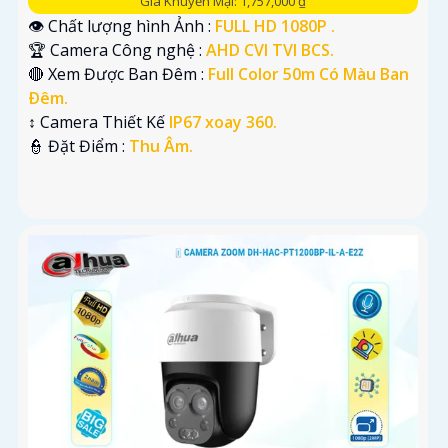
Giá Khuyến Mại: 1,757,000 ₫
👁 Chất lượng hình Ảnh :
FULL HD 1080P .
🏆 Camera Công nghệ :
AHD CVI TVI BCS.
🔴 Xem Được Ban Đêm :
Full Color 50m Có Màu Ban
Ðêm.
↕️ Camera Thiết Kế
IP67 xoay 360.
️👮 Đặt Điểm :
Thu Âm.