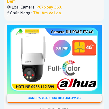
Ðêm.
🕸️ Loại Camera
IP67 xoay 360.
️ƒ Chức Năng :
Thu Âm Và Loa.
CAMERA 4G DAHUA DH-P3AE-PV-4G