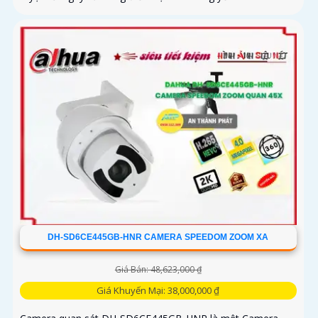
DH-SD6CE445GB-HNR CAMERA SPEEDOM ZOOM XA
Giá Bán: 48,623,000 ₫
Giá Khuyến Mại: 38,000,000 ₫