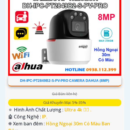
DH-IPC-PT2849B2-S-PV-PRO CAMERA DAHUA (8MP)
Giá Bán: liên hệ
Giá Khuyến Mại: 5%-35%
🔅 Hình Ành Chất Lượng :
Ultra 4k 👍🏾 .
🤖️ Công Nghệ :
IP.
❈ Xem ban đêm :
Hồng Ngoại 30m Có Màu Ban