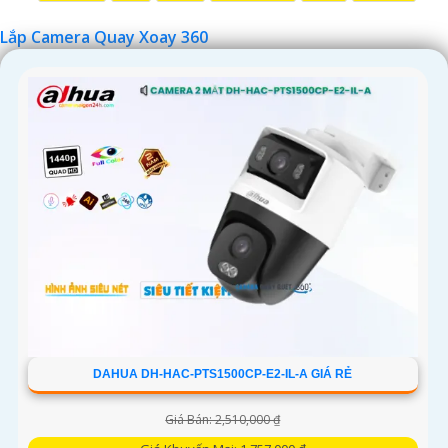
Lắp Camera Quay Xoay 360
'
DAHUA DH-HAC-PTS1500CP-E2-IL-A GIÁ RẺ
Giá Bán: 2,510,000 ₫