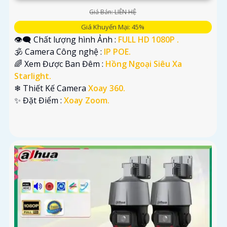
Giá Bán: LIÊN HỆ
Giá Khuyến Mại: 45%
👁️‍🗨 Chất lượng hình Ảnh :
FULL HD 1080P .
🕉️ Camera Công nghệ :
IP POE.
🌈 Xem Được Ban Đêm :
Hồng Ngoại Siêu Xa
Starlight.
❄ Thiết Kế Camera
Xoay 360.
️✨ Đặt Điểm :
Xoay Zoom.