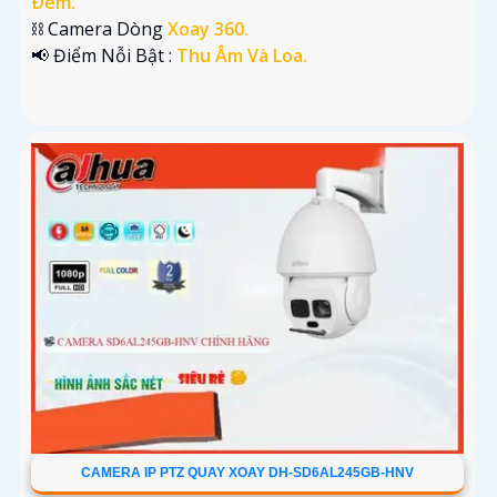
Ðêm.
⛓ Camera Dòng
Xoay 360.
️📢 Điểm Nỗi Bật :
Thu Âm Và Loa.
CAMERA IP PTZ QUAY XOAY DH-SD6AL245GB-HNV