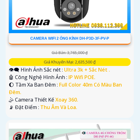
CAMERA WIFI 2 ỐNG KÍNH DH-P3D-3F-PV-P
Giá Bán: 3,765,000 ₫
Giá Khuyến Mại: 2,635,500 ₫
👁️‍🗨 Hình Ảnh Sắc nét :
Ultra 3k + Sắc Nét .
🤖️ Công Nghệ Hình Ảnh :
IP Wifi POE.
🌔 Tầm Xa Ban Đêm :
Full Color 40m Có Màu Ban
Ðêm.
🤹 Camera Thiết Kế
Xoay 360.
️📡 Đặt Điểm :
Thu Âm Và Loa.