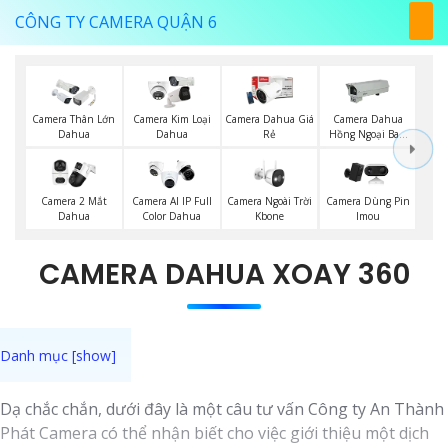
CÔNG TY CAMERA QUẬN 6
Camera Thân Lớn
Camera Kim Loại
Camera Dahua Giá
Camera Dahua
Dahua
Dahua
Rẻ
Hồng Ngoại Ban
Đêm
Camera Ngoài Trời
Camera 2 Mắt
Camera AI IP Full
Camera Dùng Pin
Kbone
Dahua
Color Dahua
Imou
CAMERA DAHUA XOAY 360
Dạ chắc chắn, dưới đây là một câu tư vấn Công ty An Thành
Phát Camera có thể nhận biết cho việc giới thiệu một dịch