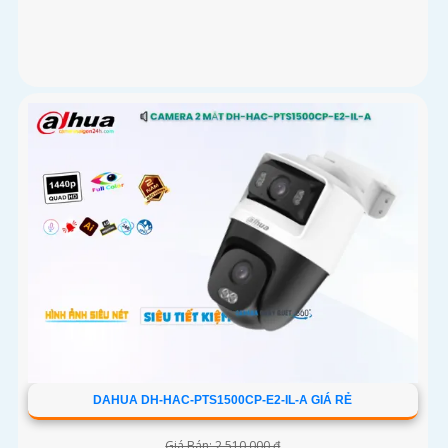
DAHUA DH-HAC-PTS1500CP-E2-IL-A GIÁ RẺ
Giá Bán: 2,510,000 ₫