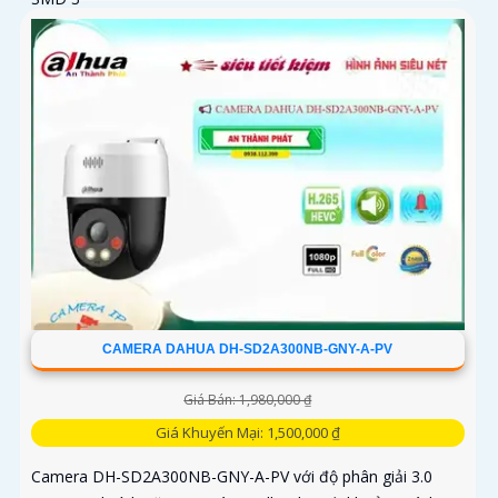
CAMERA DAHUA DH-SD2A300NB-GNY-A-PV
Giá Bán: 1,980,000 ₫
Giá Khuyến Mại: 1,500,000 ₫
Camera DH-SD2A300NB-GNY-A-PV với độ phân giải 3.0