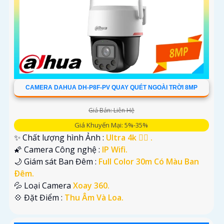
CAMERA DAHUA DH-P8F-PV QUAY QUÉT NGOÀI TRỜI 8MP
Giá Bán: Liên Hệ
Giá Khuyến Mại: 5%-35%
✨ Chất lượng hình Ảnh :
Ultra 4k 👍🏾 .
🌠 Camera Công nghệ :
IP Wifi.
🌙 Giám sát Ban Đêm :
Full Color 30m Có Màu Ban
Ðêm.
💦 Loại Camera
Xoay 360.
️💠 Đặt Điểm :
Thu Âm Và Loa.