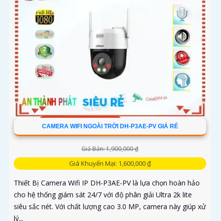
CAMERA WIFI NGOÀI TRỜI DH-P3AE-PV GIÁ RẺ
Giá Bán: 1,900,000 ₫
Giá Khuyến Mại: 1,600,000 ₫
Thiết Bị Camera Wifi IP DH-P3AE-PV là lựa chọn hoàn hảo
cho hệ thống giám sát 24/7 với độ phân giải Ultra 2k lite
siêu sắc nét. Với chất lượng cao 3.0 MP, camera này giúp xử
lý...