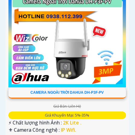
CAMERA NGOÀI TRỜI DAHUA DH-P3F-PV
Giá Bán: Liên Hệ
Giá Khuyến Mại: 5%-35%
️⚡ Chất lượng hình Ảnh :
2K Lite .
⚜️ Camera Công nghệ :
IP Wifi.