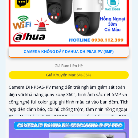
CAMERA KHÔNG DÂY DAHUA DH-P5AS-PV (5MP)
Giá Bán: Liên Hệ
Giá Khuyến Mại: 5%-35%
Camera DH-P5AS-PV mang đến trải nghiệm giám sát toàn
diện với khả năng quay xoay 360°, hình ảnh sắc nét 5MP và
công nghệ full color giúp ghi hình màu cả vào ban đêm. Tích
hợp đèn cảnh báo, còi hú chống trộm, tầm nhìn hồng ngoại
30m, khe thẻ nhớ đến 256GB cùng chuẩn chống nước IP66
camera hoạt động ổn định trong mọi điều kiện