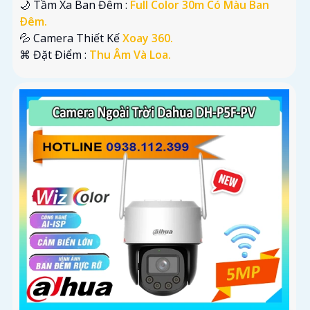
🌙 Tầm Xa Ban Đêm :
Full Color 30m Có Màu Ban
Ðêm.
💦 Camera Thiết Kế
Xoay 360.
️⌘ Đặt Điểm :
Thu Âm Và Loa.