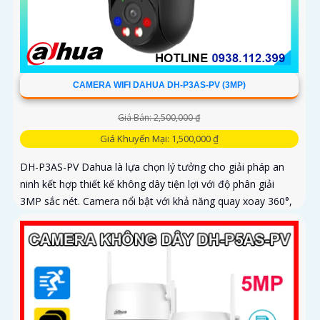
CAMERA WIFI DAHUA DH-P3AS-PV (3MP)
Giá Bán: 2,500,000 ₫
Giá Khuyến Mại: 1,500,000 ₫
DH-P3AS-PV Dahua là lựa chọn lý tưởng cho giải pháp an
ninh kết hợp thiết kế không dây tiện lợi với độ phân giải
3MP sắc nét. Camera nổi bật với khả năng quay xoay 360°,
phát hiện chính xác người và phương tiện, cảnh báo tức thì
bằng đèn nháy và còi hú