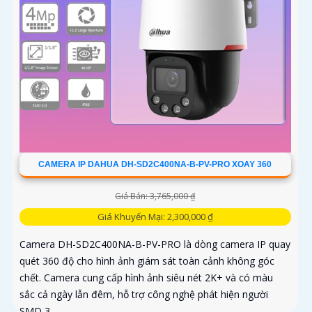
CAMERA IP DAHUA DH-SD2C400NA-B-PV-PRO XOAY 360
Giá Bán: 3,765,000 ₫
Giá Khuyến Mại: 2,300,000 ₫
Camera DH-SD2C400NA-B-PV-PRO là dòng camera IP quay
quét 360 độ cho hình ảnh giám sát toàn cảnh không góc
chết. Camera cung cấp hình ảnh siêu nét 2K+ và có màu
sắc cả ngày lẫn đêm, hỗ trợ công nghệ phát hiện người
SMD 3