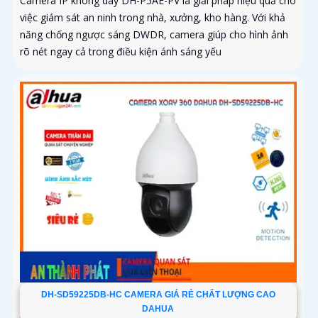
Camera IP không dây DH-P5AE-PV là giải pháp hiệu quả cho
việc giám sát an ninh trong nhà, xưởng, kho hàng. Với khả
năng chống ngược sáng DWDR, camera giúp cho hình ảnh
rõ nét ngay cả trong điều kiện ánh sáng yếu
DH-SD59225DB-HC CAMERA GIÁ RẺ CHẤT LƯỢNG CAO
DAHUA