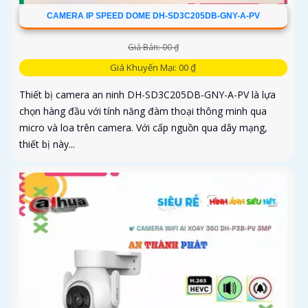
CAMERA IP SPEED DOME DH-SD3C205DB-GNY-A-PV
Giá Bán: 00 ₫
Giá Khuyến Mại: 00 ₫
Thiết bị camera an ninh DH-SD3C205DB-GNY-A-PV là lựa
chọn hàng đầu với tính năng đàm thoại thông minh qua
micro và loa trên camera. Với cấp nguồn qua dây mạng,
thiết bị này...