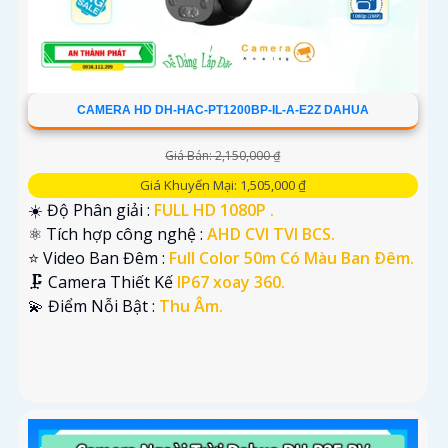
CAMERA HD DH-HAC-PT1200BP-IL-A-E2Z DAHUA
Giá Bán: 2,150,000 ₫
Giá Khuyến Mại: 1,505,000 ₫
☀️ Độ Phân giải :
FULL HD 1080P .
⚛️ Tích hợp công nghệ :
AHD CVI TVI BCS.
⭐ Video Ban Đêm :
Full Color 50m Có Màu Ban Ðêm.
🗜️ Camera Thiết Kế
IP67 xoay 360.
️💫 Điểm Nỗi Bật :
Thu Âm.