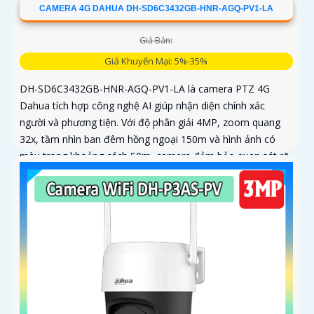
CAMERA 4G DAHUA DH-SD6C3432GB-HNR-AGQ-PV1-LA
Giá Bán:
Giá Khuyến Mại: 5%-35%
DH-SD6C3432GB-HNR-AGQ-PV1-LA là camera PTZ 4G
Dahua tích hợp công nghệ AI giúp nhận diện chính xác
người và phương tiện. Với độ phân giải 4MP, zoom quang
32x, tầm nhìn ban đêm hồng ngoại 150m và hình ảnh có
màu trong khoảng cách 50m, camera đảm bảo quan sát rõ
nét 24/7