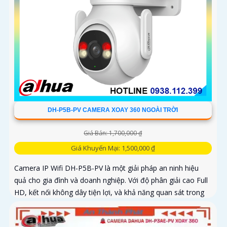
DH-P5B-PV CAMERA XOAY 360 NGOÀI TRỜI
Giá Bán: 1,700,000 ₫
Giá Khuyến Mại: 1,500,000 ₫
Camera IP Wifi DH-P5B-PV là một giải pháp an ninh hiệu
quả cho gia đình và doanh nghiệp. Với độ phân giải cao Full
HD, kết nối không dây tiện lợi, và khả năng quan sát trong
ánh sáng yếu, camera giúp bạn theo dõi mọi góc cạnh một
cách rõ ràng