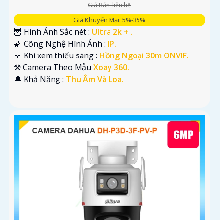
Giá Bán: liên hệ
Giá Khuyến Mại: 5%-35%
🦉 Hình Ảnh Sắc nét :
Ultra 2k + .
🌠 Công Nghệ Hình Ảnh :
IP.
🔅 Khi xem thiếu sáng :
Hồng Ngoại 30m ONVIF.
⚒ Camera Theo Mẫu
Xoay 360.
️🔔 Khả Năng :
Thu Âm Và Loa.