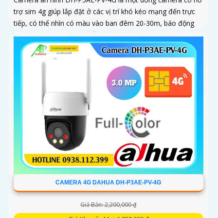
trợ sim 4g giúp lắp đặt ở các vị trí khó kéo mạng đến trực
tiếp, có thể nhìn có màu vào ban đêm 20-30m, báo động
còi hú và đèn chớp tại chỗ, tích hợp khả năng quay xoay
360 độ ấn tượng, chống nước IP 66
CAMERA 4G DAHUA DH-P3AE-PV-4G
Giá Bán: 2,200,000 ₫