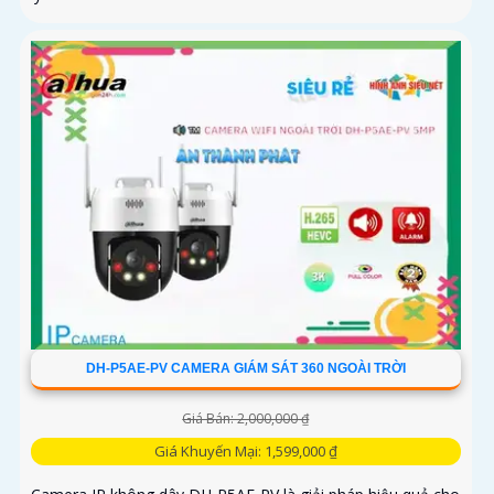
DH-P5AE-PV CAMERA GIÁM SÁT 360 NGOÀI TRỜI
Giá Bán: 2,000,000 ₫
Giá Khuyến Mại: 1,599,000 ₫