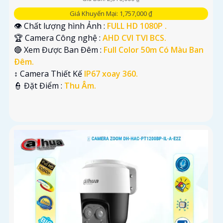
Giá Khuyến Mại: 1,757,000 ₫
👁 Chất lượng hình Ảnh :
FULL HD 1080P .
🏆 Camera Công nghệ :
AHD CVI TVI BCS.
🔴 Xem Được Ban Đêm :
Full Color 50m Có Màu Ban
Ðêm.
↕️ Camera Thiết Kế
IP67 xoay 360.
️👮 Đặt Điểm :
Thu Âm.