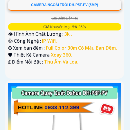
CAMERA NGOÀI TRỜI DH-P5F-PV (5MP)
Giá Bán: Liên Hệ
Giá Khuyến Mại: 5%-35%
👁 Hình Ành Chất Lượng :
3k .
👍 Công Nghệ :
IP Wifi.
✪ Xem ban đêm :
Full Color 30m Có Màu Ban Ðêm.
🛡 Thiết Kế Camera
Xoay 360.
️₤ Điểm Nỗi Bật :
Thu Âm Và Loa.