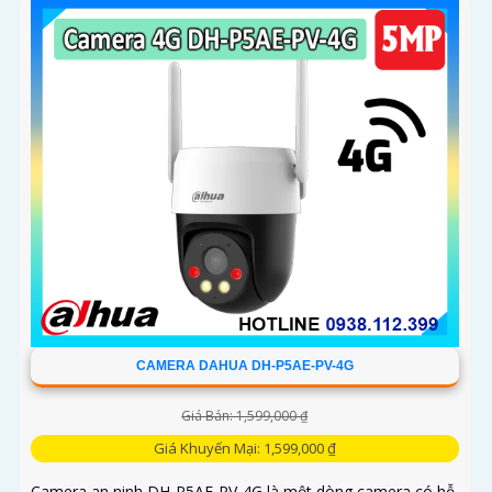
CAMERA DAHUA DH-P5AE-PV-4G
Giá Bán: 1,599,000 ₫
Giá Khuyến Mại: 1,599,000 ₫
Camera an ninh DH-P5AE-PV-4G là một dòng camera có hỗ