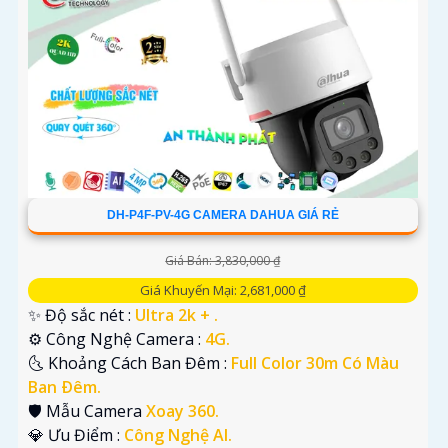
DH-P4F-PV-4G CAMERA DAHUA GIÁ RẺ
Giá Bán: 3,830,000 ₫
Giá Khuyến Mại: 2,681,000 ₫
✨ Độ sắc nét :
Ultra 2k + .
⚙ Công Nghệ Camera :
4G.
🌜 Khoảng Cách Ban Đêm :
Full Color 30m Có Màu
Ban Ðêm.
🛡 Mẫu Camera
Xoay 360.
️💎 Ưu Điểm :
Công Nghệ AI.