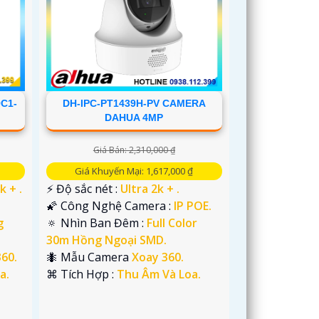
C1-
DH-IPC-PT1439H-PV CAMERA
DAHUA 4MP
Giá Bán: 2,310,000 ₫
Giá Khuyến Mại: 1,617,000 ₫
k + .
️⚡ Độ sắc nét :
Ultra 2k + .
🌠 Công Nghệ Camera :
IP POE.
g
🔅 Nhìn Ban Đêm :
Full Color
30m Hồng Ngoại SMD.
60.
🐜 Mẫu Camera
Xoay 360.
a.
️⌘ Tích Hợp :
Thu Âm Và Loa.