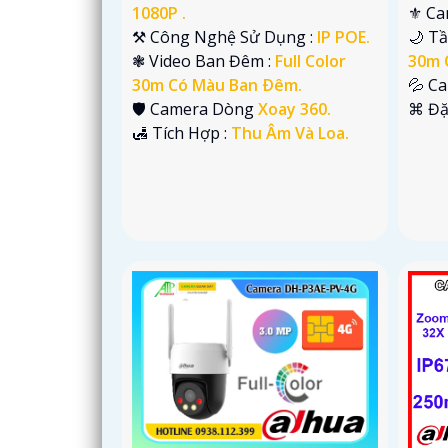
1080P .
⚜️ C
⚒ Công Nghệ Sử Dụng :
IP POE.
🌙 T
❃ Video Ban Đêm :
Full Color
30m 
30m Có Màu Ban Ðêm.
💦 C
🛡 Camera Dòng
Xoay 360.
️⌘ Đặ
️🛃 Tích Hợp :
Thu Âm Và Loa.