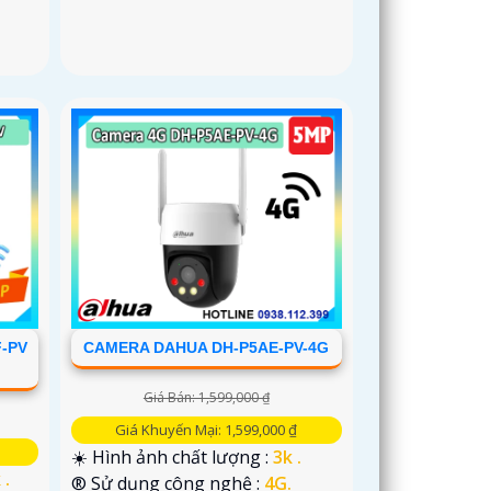
F-PV
CAMERA DAHUA DH-P5AE-PV-4G
Giá Bán: 1,599,000 ₫
Giá Khuyến Mại: 1,599,000 ₫
☀️ Hình ảnh chất lượng :
3k .
 .
®️ Sử dụng công nghệ :
4G.