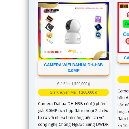
CA
CAMERA WIFI DAHUA DH-H3B
3.0MP
Giá Bán: 1,500,000 ₫
Camer
Giá Khuyến Mại: 1,200,000 ₫
hữu đ
Camera Dahua DH-H3B có độ phân
sắc né
giải 3.0MP tích hợp đàm thoại 2 chiều
hoạt. 
to rõ với nhiều tính năng tiện ích với
đàm t
công nghệ Chống Ngược Sáng DWDR
xa 10