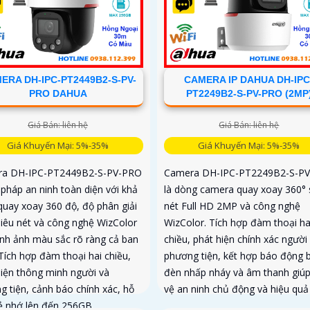
ERA DH-IPC-PT2449B2-S-PV-
CAMERA IP DAHUA DH-IPC
PRO DAHUA
PT2249B2-S-PV-PRO (2MP
Giá Bán: liên hệ
Giá Bán: liên hệ
Giá Khuyến Mại: 5%-35%
Giá Khuyến Mại: 5%-35%
a DH-IPC-PT2449B2-S-PV-PRO
Camera DH-IPC-PT2249B2-S-P
i pháp an ninh toàn diện với khả
là dòng camera quay xoay 360° 
quay xoay 360 độ, độ phân giải
nét Full HD 2MP và công nghệ
iêu nét và công nghệ WizColor
WizColor. Tích hợp đàm thoại ha
ình ảnh màu sắc rõ ràng cả ban
chiều, phát hiện chính xác người
Tích hợp đàm thoại hai chiều,
phương tiện, kết hợp báo động 
hiện thông minh người và
đèn nhấp nháy và âm thanh giú
g tiện, cảnh báo chính xác, hỗ
vệ an ninh chủ động và hiệu quả
hẻ nhớ lên đến 256GB