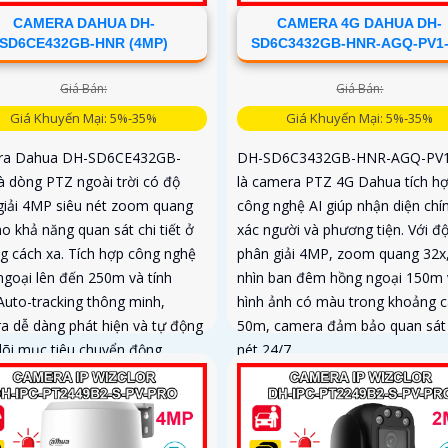
CAMERA DAHUA DH-
CAMERA 4G DAHUA DH-
SD6CE432GB-HNR (4MP)
SD6C3432GB-HNR-AGQ-PV1
Giá Bán:
Giá Bán:
Giá Khuyến Mại: 5%-35%
Giá Khuyến Mại: 5%-35%
ra Dahua DH-SD6CE432GB-
DH-SD6C3432GB-HNR-AGQ-PV1
à dòng PTZ ngoài trời có độ
là camera PTZ 4G Dahua tích h
giải 4MP siêu nét zoom quang
công nghệ AI giúp nhận diện chí
o khả năng quan sát chi tiết ở
xác người và phương tiện. Với đ
g cách xa. Tích hợp công nghệ
phân giải 4MP, zoom quang 32x
ngoại lên đến 250m và tính
nhìn ban đêm hồng ngoại 150m 
Auto-tracking thông minh,
hình ảnh có màu trong khoảng 
a dễ dàng phát hiện và tự động
50m, camera đảm bảo quan sát
dõi mục tiêu chuyển động
nét 24/7