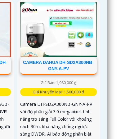
ổn định trong mọi điều kiện
DH-
CAMERA DAHUA DH-SD2A300NB-
GNY-A-PV
Giá Bán: 1,980,000 ₫
Giá Khuyến Mại: 1,500,000 ₫
5GB-
Camera DH-SD2A300NB-GNY-A-PV
RVIS
với độ phân giải 3.0 megapixel, tính
nh
năng trợ sáng Full Color với khoảng
người
cách 30m, khả năng chống ngược
sáng DWDR, AI báo động phân biệt