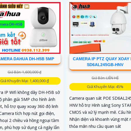
MERA DAHUA DH-H5B 5MP
CAMERA IP PTZ QUAY XOAY 
SD6AL245GB-HNV
Giá Bán: 1,600,000 ₫
Giá Bán: LIÊN HỆ
Giá Khuyến Mại: 1,400,000 ₫
Giá Khuyến Mại: 45%
a IP Wifi không dây DH-H5B sở
Camera quan sát POE SD6AL24
ộ phân giải 5MP cho hình ảnh
HNV hỗ trợ Hình sáng Sony STA
t, hỗ trợ quay xoay 360 độ linh
CMOS và xử lý mạnh mẽ. Cấu hì
Camera tích hợp nút gọi điện,
Nhận diện và khoanh vùng mặt 
hoại 2 chiều và hồng ngoại tầm
thỏa mãn nhu cầu quan sát
m, phù hợp sử dụng cả ngày lẫn