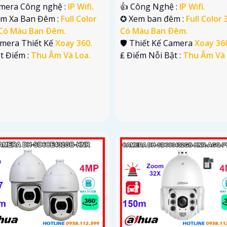
amera Công nghệ :
IP Wifi.
👍 Công Nghệ :
IP Wifi.
ầm Xa Ban Đêm :
Full Color
✪ Xem ban đêm :
Full Color
Có Màu Ban Ðêm.
Có Màu Ban Ðêm.
amera Thiết Kế
Xoay 360.
🛡 Thiết Kế Camera
Xoay 36
t Điểm :
Thu Âm Và Loa.
️₤ Điểm Nỗi Bật :
Thu Âm Và 