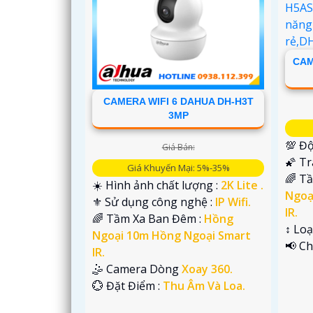
CAM
CAMERA WIFI 6 DAHUA DH-H3T
3MP
'
💯 Độ
Giá Bán:
🌠 T
Giá Khuyến Mại: 5%-35%
🌈 T
☀️ Hình ảnh chất lượng :
2K Lite .
Ngoạ
⚜️ Sử dụng công nghệ :
IP Wifi.
IR.
🌈 Tầm Xa Ban Đêm :
Hồng
↕️ Lo
Ngoại 10m Hồng Ngoại Smart
️📢 C
IR.
🤹 Camera Dòng
Xoay 360.
️💮 Đặt Điểm :
Thu Âm Và Loa.