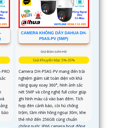
-
CAMERA KHÔNG DÂY DAHUA DH-
)
P5AS-PV (5MP)
Giá Bán: Liên Hệ
Giá Khuyến Mại: 5%-35%
V-PRO
Camera DH-P5AS-PV mang đến trải
sắc
nghiệm giám sát toàn diện với khả
năng quay xoay 360°, hình ảnh sắc
i
nét 5MP và công nghệ full color giúp
 và
ghi hình màu cả vào ban đêm. Tích
bằng
hợp đèn cảnh báo, còi hú chống
p bảo
trộm, tầm nhìn hồng ngoại 30m, khe
thẻ nhớ đến 256GB cùng chuẩn
chống nước IP66 camera hoạt động