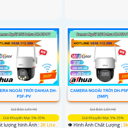
ERA NGOÀI TRỜI DAHUA DH-
CAMERA NGOÀI TRỜI DH-P5
P3F-PV
(5MP)
Giá Bán: Liên Hệ
Giá Bán: Liên Hệ
Giá Khuyến Mại: 5%-35%
Giá Khuyến Mại: 5%-35%
ất lượng hình Ảnh :
2K Lite .
👁 Hình Ành Chất Lượng :
3k