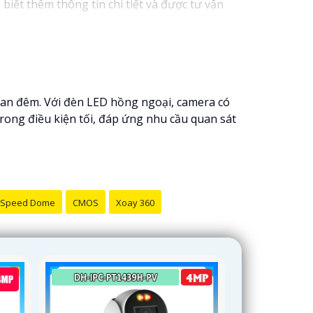
biết thêm thông tin chi tiết và được tư vấn
êm sự hỗ trợ hoặc tư vấn khác, đừng ngần ngại
ban đêm. Với đèn LED hồng ngoại, camera có
trong điều kiện tối, đáp ứng nhu cầu quan sát
Speed Dome
CMOS
Xoay 360