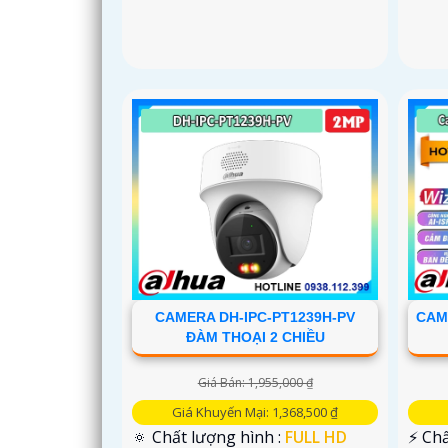
CAMERA DH-IPC-PT1239H-PV
CAM
ĐÀM THOẠI 2 CHIỀU
Giá Bán: 1,955,000 ₫
Giá Khuyến Mại: 1,368,500 ₫
🔅 Chất lượng hình :
FULL HD
️⚡ Ch