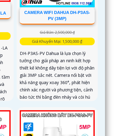
CAMERA WIFI DAHUA DH-P3AS-
-LA
PV (3MP)
Giá Bán: 2,500,000 ₫
Giá Khuyến Mại: 1,500,000 ₫
-LA
DH-P3AS-PV Dahua là lựa chọn lý
ợp
tưởng cho giải pháp an ninh kết hợp
nh
thiết kế không dây tiện lợi với độ phân
ộ
giải 3MP sắc nét. Camera nổi bật với
, tầm
khả năng quay xoay 360°, phát hiện
và
chính xác người và phương tiện, cảnh
cách
báo tức thì bằng đèn nháy và còi hú
 rõ