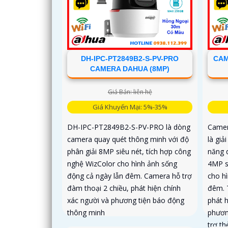
DH-IPC-PT2849B2-S-PV-PRO
CAM
CAMERA DAHUA (8MP)
Giá Bán: liên hệ
Giá Khuyến Mại: 5%-35%
DH-IPC-PT2849B2-S-PV-PRO là dòng
Camer
camera quay quét thông minh với độ
là giả
phân giải 8MP siêu nét, tích hợp công
năng 
nghệ WizColor cho hình ảnh sống
4MP s
động cả ngày lẫn đêm. Camera hỗ trợ
cho h
đàm thoại 2 chiều, phát hiện chính
đêm. 
xác người và phương tiện báo động
phát 
thông minh
phươn
trợ t