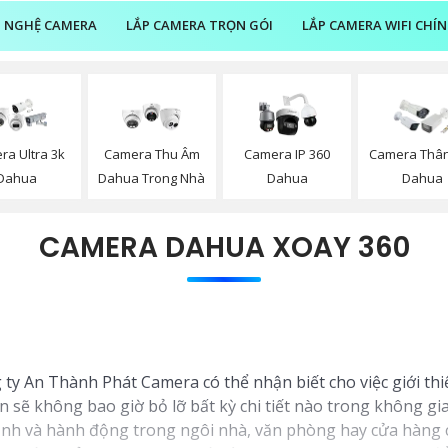
 NGHỆ CAMERA
LẮP CAMERA TRỌN GÓI
LẮP CAMERA WIFI CHÍ
ra Ultra 3k
Camera Thu Âm
Camera IP 360
Camera Thân
Dahua
Dahua Trong Nhà
Dahua
Dahua
CAMERA DAHUA XOAY 360
 ty An Thành Phát Camera có thể nhận biết cho việc giới th
n sẽ không bao giờ bỏ lỡ bất kỳ chi tiết nào trong không gi
cạnh và hành động trong ngôi nhà, văn phòng hay cửa hàng 