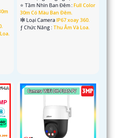
⭐ Tầm Nhìn Ban Đêm :
Full Color
 30m
30m Có Màu Ban Ðêm.
🕸️ Loại Camera
IP67 xoay 360.
0.
️ƒ Chức Năng :
Thu Âm Và Loa.
Loa.