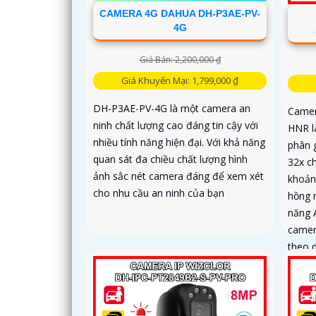
CAMERA 4G DAHUA DH-P3AE-PV-
4G
Giá Bán: 2,200,000 ₫
Giá Khuyến Mại: 1,799,000 ₫
DH-P3AE-PV-4G là một camera an
Came
ninh chất lượng cao đáng tin cậy với
HNR l
nhiều tính năng hiện đại. Với khả năng
phân 
quan sát đa chiều chất lượng hình
32x ch
ảnh sắc nét camera đáng để xem xét
khoản
cho nhu cầu an ninh của bạn
hồng 
năng 
camer
theo 