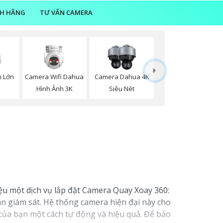
NH HÃNG
TƯ VẤN CAMERA
Camera Wifi Dahua
 Lớn
Camera Dahua 4K
Hình Ảnh 3K
Siêu Nét
iệu một dịch vụ lắp đặt Camera Quay Xoay 360:
an giám sát. Hệ thống camera hiện đại này cho
của bạn một cách tự động và hiệu quả. Để bảo