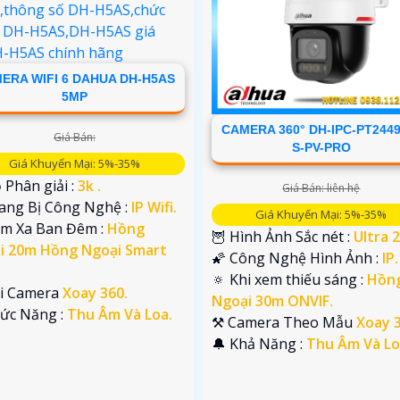
ERA WIFI 6 DAHUA DH-H5AS
5MP
CAMERA 360° DH-IPC-PT2449
Giá Bán:
S-PV-PRO
Giá Khuyến Mại: 5%-35%
 Phân giải :
3k .
Giá Bán: liên hệ
rang Bị Công Nghệ :
IP Wifi.
Giá Khuyến Mại: 5%-35%
ầm Xa Ban Đêm :
Hồng
🦉 Hình Ảnh Sắc nét :
Ultra 2
i 20m Hồng Ngoại Smart
🌠 Công Nghệ Hình Ảnh :
IP.
🔅 Khi xem thiếu sáng :
Hồn
ại Camera
Xoay 360.
Ngoại 30m ONVIF.
hức Năng :
Thu Âm Và Loa.
⚒ Camera Theo Mẫu
Xoay 3
️🔔 Khả Năng :
Thu Âm Và Lo