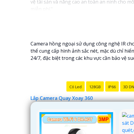
vệ tài sản và nâng cao an toàn an ninh cho mô
miễn phí."
Hy vọng câu này sẽ giúp bạn trong việc giới 
để lại câu hỏi!
Camera hồng ngoại sử dụng công nghệ IR cho 
thể cung cấp hình ảnh sắc nét, mặc dù chỉ hiể
24/7, đặc biệt trong các khu vực cần bảo vệ s
Có Led
128GB
IP66
3D D
Lắp Camera Quay Xoay 360