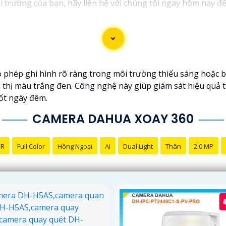
i trường của bạn, hãy liên hệ với chúng tôi ngay hôm nay để 
thiệu dịch vụ lắp đặt Camera Quay Xoay 360. Nếu bạn cần th
phép ghi hình rõ ràng trong môi trường thiếu sáng hoặc 
n thị màu trắng đen. Công nghệ này giúp giám sát hiệu quả 
uốt ngày đêm.
CAMERA DAHUA XOAY 360
NR
Full Color
Hồng Ngoại
AI
Dual Light
Thân
2.0 MP