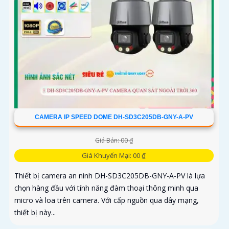
CAMERA IP SPEED DOME DH-SD3C205DB-GNY-A-PV
Giá Bán: 00 ₫
Giá Khuyến Mại: 00 ₫
Thiết bị camera an ninh DH-SD3C205DB-GNY-A-PV là lựa
chọn hàng đầu với tính năng đàm thoại thông minh qua
micro và loa trên camera. Với cấp nguồn qua dây mạng,
thiết bị này...