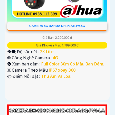
CAMERA 4G DAHUA DH-P3AE-PV-4G
Giá Bán: 2,200,000 ₫
Giá Khuyến Mại: 1,799,000 ₫
👁️‍🗨 Độ sắc nét :
2K Lite .
®️ Công Nghệ Camera :
4G.
🌚 Xem ban đêm :
Full Color 30m Có Màu Ban Ðêm.
♊ Camera Theo Mẫu
IP67 xoay 360.
️ლ Điểm Nỗi Bật :
Thu Âm Và Loa.