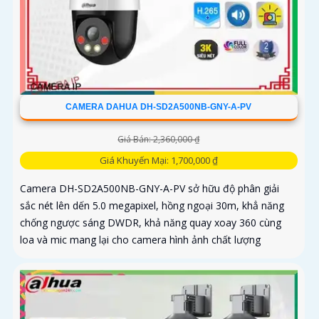
CAMERA DAHUA DH-SD2A500NB-GNY-A-PV
Giá Bán: 2,360,000 ₫
Giá Khuyến Mại: 1,700,000 ₫
Camera DH-SD2A500NB-GNY-A-PV sở hữu độ phân giải
sắc nét lên dến 5.0 megapixel, hồng ngoại 30m, khẳ năng
chống ngược sáng DWDR, khả năng quay xoay 360 cùng
loa và mic mang lại cho camera hình ảnh chất lượng