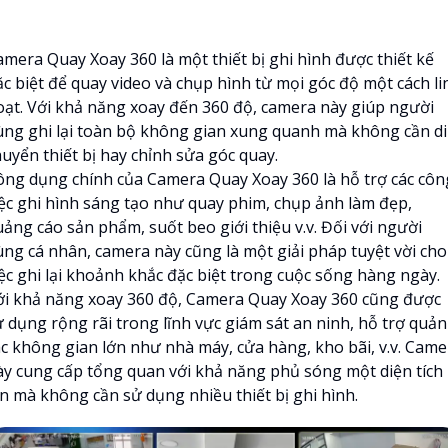
amera Quay Xoay 360 là một thiết bị ghi hình được thiết kế
ặc biệt để quay video và chụp hình từ mọi góc độ một cách li
oạt. Với khả năng xoay đến 360 độ, camera này giúp người
ùng ghi lại toàn bộ không gian xung quanh mà không cần di
huyển thiết bị hay chỉnh sửa góc quay.
ông dụng chính của Camera Quay Xoay 360 là hỗ trợ các côn
iệc ghi hình sáng tạo như quay phim, chụp ảnh làm đẹp,
uảng cáo sản phẩm, suốt beo giới thiệu v.v. Đối với người
ùng cá nhân, camera này cũng là một giải pháp tuyệt vời cho
iệc ghi lại khoảnh khắc đặc biệt trong cuộc sống hàng ngày.
ới khả năng xoay 360 độ, Camera Quay Xoay 360 cũng được
 dụng rộng rãi trong lĩnh vực giám sát an ninh, hỗ trợ quản
ác không gian lớn như nhà máy, cửa hàng, kho bãi, v.v. Came
ày cung cấp tổng quan với khả năng phủ sóng một diện tích
ớn mà không cần sử dụng nhiều thiết bị ghi hình.