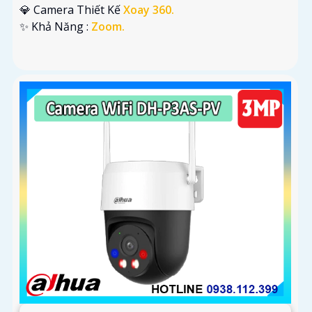
💎 Camera Thiết Kế
Xoay 360.
️✨ Khả Năng :
Zoom.