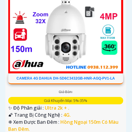
CAMERA 4G DAHUA DH-SD6C3432GB-HNR-AGQ-PV1-LA
Giá Bán:
Giá Khuyến Mại: 5%-35%
✨ Độ Phân giải :
Ultra 2k + .
🌠 Trang Bị Công Nghệ :
4G.
❈ Xem Được Ban Đêm :
Hồng Ngoại 150m Có Màu
Ban Ðêm.