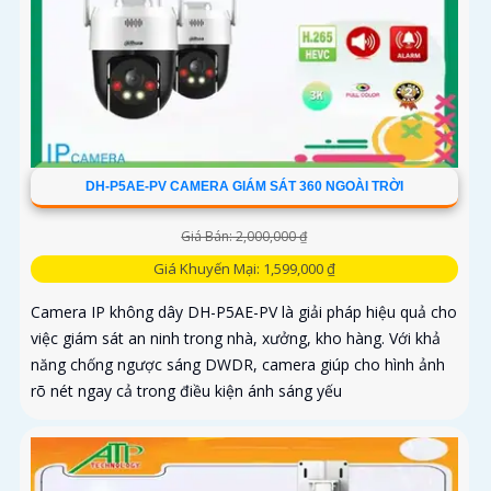
DH-P5AE-PV CAMERA GIÁM SÁT 360 NGOÀI TRỜI
Giá Bán: 2,000,000 ₫
Giá Khuyến Mại: 1,599,000 ₫
Camera IP không dây DH-P5AE-PV là giải pháp hiệu quả cho
việc giám sát an ninh trong nhà, xưởng, kho hàng. Với khả
năng chống ngược sáng DWDR, camera giúp cho hình ảnh
rõ nét ngay cả trong điều kiện ánh sáng yếu