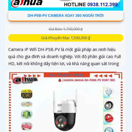
DH-P5B-PV CAMERA XOAY 360 NGOÀI TRỜI
Giá Bán: 1,700,000 ₫
Giá Khuyến Mại: 1,500,000 ₫
Camera IP Wifi DH-P5B-PV là một giải pháp an ninh hiệu
quả cho gia đình và doanh nghiệp. Với độ phân giải cao Full
HD, kết nối không dây tiện lợi, và khả năng quan sát trong
ánh sáng yếu, camera giúp bạn theo dõi mọi góc cạnh một
cách rõ ràng