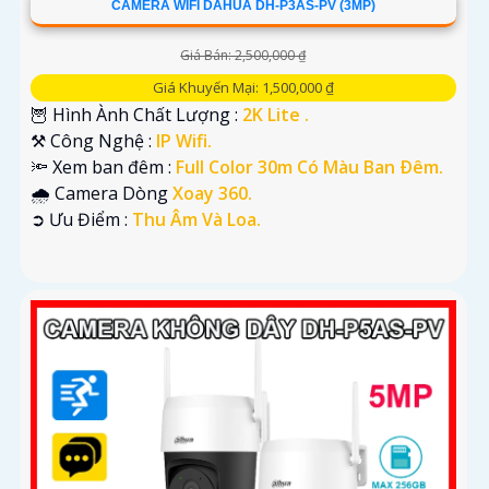
CAMERA WIFI DAHUA DH-P3AS-PV (3MP)
Giá Bán: 2,500,000 ₫
Giá Khuyến Mại: 1,500,000 ₫
🦉 Hình Ành Chất Lượng :
2K Lite .
⚒ Công Nghệ :
IP Wifi.
🔦 Xem ban đêm :
Full Color 30m Có Màu Ban Ðêm.
🌧️ Camera Dòng
Xoay 360.
️➲ Ưu Điểm :
Thu Âm Và Loa.