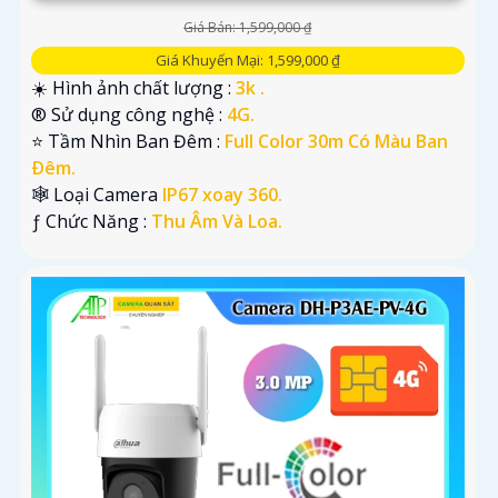
Giá Bán: 1,599,000 ₫
Giá Khuyến Mại: 1,599,000 ₫
☀️ Hình ảnh chất lượng :
3k .
®️ Sử dụng công nghệ :
4G.
⭐ Tầm Nhìn Ban Đêm :
Full Color 30m Có Màu Ban
Ðêm.
🕸️ Loại Camera
IP67 xoay 360.
️ƒ Chức Năng :
Thu Âm Và Loa.