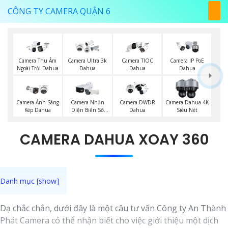
CÔNG TY CAMERA QUẬN 6
Camera Thu Âm
Camera Ultra 3k
Camera TIOC
Camera IP PoE
Ngoài Trời Dahua
Dahua
Dahua
Dahua
Camera Ánh Sáng
Camera Nhận
Camera DWDR
Camera Dahua 4K
Kép Dahua
Diện Biển Số
Dahua
Siêu Nét
Dahua
CAMERA DAHUA XOAY 360
Dạ chắc chắn, dưới đây là một câu tư vấn Công ty An Thành
Phát Camera có thể nhận biết cho việc giới thiệu một dịch