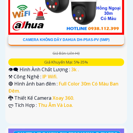
CAMERA KHÔNG DÂY DAHUA DH-P5AS-PV (5MP)
Giá Bán: Liên Hệ
Giá Khuyến Mại: 5%-35%
👁️‍🗨 Hình Ành Chất Lượng :
3k .
⚒ Công Nghệ :
IP Wifi.
🔴 Hình ảnh ban đêm :
Full Color 30m Có Màu Ban
Ðêm.
🐉️ Thiết Kế Camera
Xoay 360.
️ლ Tích Hợp :
Thu Âm Và Loa.