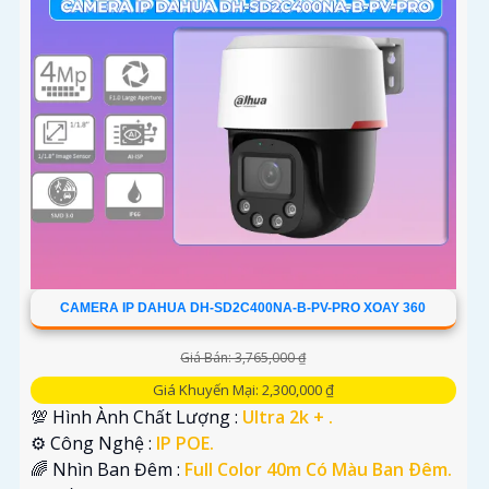
CAMERA IP DAHUA DH-SD2C400NA-B-PV-PRO XOAY 360
Giá Bán: 3,765,000 ₫
Giá Khuyến Mại: 2,300,000 ₫
💯 Hình Ành Chất Lượng :
Ultra 2k + .
⚙ Công Nghệ :
IP POE.
🌈 Nhìn Ban Đêm :
Full Color 40m Có Màu Ban Ðêm.