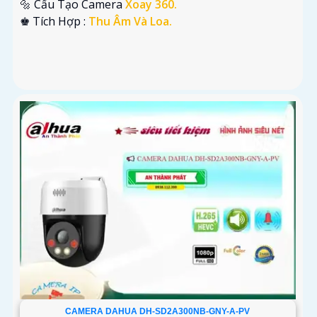
🔩 Cấu Tạo Camera
Xoay 360.
️♚ Tích Hợp :
Thu Âm Và Loa.
CAMERA DAHUA DH-SD2A300NB-GNY-A-PV