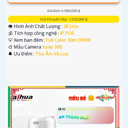
Giá Bán: 1,980,000 ₫
Giá Khuyến Mại: 1,500,000 ₫
👁 Hình Ành Chất Lượng :
2K Lite .
🕉️ Tích hợp công nghệ :
IP POE.
💡 Xem ban đêm :
Full Color 30m ONVIF.
🎨 Mẫu Camera
Xoay 360.
️🔔 Ưu Điểm :
Thu Âm Và Loa.