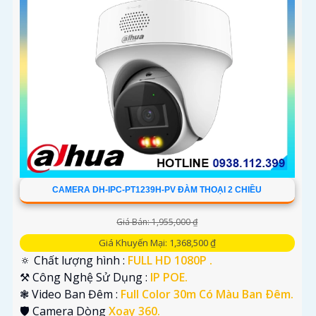
'
CAMERA DH-IPC-PT1239H-PV ĐÀM THOẠI 2 CHIỀU
Giá Bán: 1,955,000 ₫
Giá Khuyến Mại: 1,368,500 ₫
🔅 Chất lượng hình :
FULL HD 1080P .
⚒ Công Nghệ Sử Dụng :
IP POE.
❃ Video Ban Đêm :
Full Color 30m Có Màu Ban Ðêm.
🛡 Camera Dòng
Xoay 360.