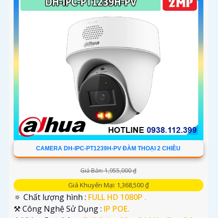
CAMERA DH-IPC-PT1239H-PV ĐÀM THOẠI 2 CHIỀU
Giá Bán: 1,955,000 ₫
Giá Khuyến Mại: 1,368,500 ₫
🔅 Chất lượng hình :
FULL HD 1080P .
⚒ Công Nghệ Sử Dụng :
IP POE.