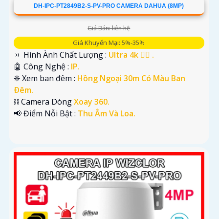
DH-IPC-PT2849B2-S-PV-PRO CAMERA DAHUA (8MP)
Giá Bán: liên hệ
Giá Khuyến Mại: 5%-35%
🔅 Hình Ành Chất Lượng :
Ultra 4k 👍🏾 .
🤖️ Công Nghệ :
IP.
❈ Xem ban đêm :
Hồng Ngoại 30m Có Màu Ban
Ðêm.
⛓ Camera Dòng
Xoay 360.
️📢 Điểm Nỗi Bật :
Thu Âm Và Loa.