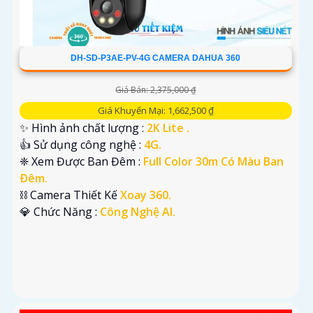
DH-SD-P3AE-PV-4G CAMERA DAHUA 360
Giá Bán: 2,375,000 ₫
Giá Khuyến Mại: 1,662,500 ₫
✨ Hình ảnh chất lượng :
2K Lite .
👍 Sử dụng công nghệ :
4G.
❈ Xem Được Ban Đêm :
Full Color 30m Có Màu Ban
Ðêm.
⛓ Camera Thiết Kế
Xoay 360.
️💎 Chức Năng :
Công Nghệ AI.