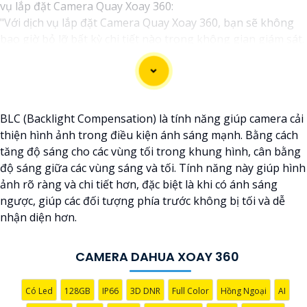
vụ lắp đặt Camera Quay Xoay 360:
"Với dịch vụ lắp đặt Camera Quay Xoay 360, bạn sẽ không
bao giờ bỏ lỡ bất kỳ chi tiết nào trong không gian giám sát.
Hệ thống camera hiện đại này cho phép quay xoay 360 độ,
giúp ghi lại mọi góc cạnh và hành động trong ngôi nhà, văn
phòng hay cửa hàng của bạn một cách tự động và hiệu quả.
Để bảo vệ tài sản và nâng cao an toàn an ninh cho môi
BLC (Backlight Compensation) là tính năng giúp camera cải
trường của bạn, hãy liên hệ với chúng tôi ngay hôm nay để
thiện hình ảnh trong điều kiện ánh sáng mạnh. Bằng cách
biết thêm thông tin chi tiết và được tư vấn miễn phí."
tăng độ sáng cho các vùng tối trong khung hình, cân bằng
Hy vọng câu này sẽ giúp bạn trong việc giới thiệu dịch vụ
độ sáng giữa các vùng sáng và tối. Tính năng này giúp hình
lắp đặt Camera Quay Xoay 360. Nếu bạn cần thêm sự hỗ trợ
ảnh rõ ràng và chi tiết hơn, đặc biệt là khi có ánh sáng
hoặc tư vấn khác, đừng ngần ngại để lại câu hỏi!
ngược, giúp các đối tượng phía trước không bị tối và dễ
nhận diện hơn.
CAMERA DAHUA XOAY 360
Có Led
128GB
IP66
3D DNR
Full Color
Hồng Ngoại
AI