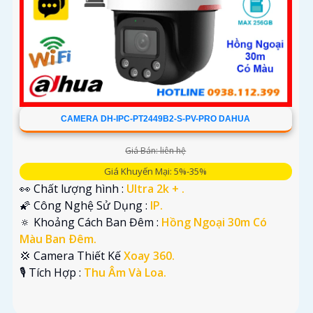
CAMERA DH-IPC-PT2449B2-S-PV-PRO DAHUA
Giá Bán: liên hệ
Giá Khuyến Mại: 5%-35%
👀 Chất lượng hình :
Ultra 2k + .
🌠 Công Nghệ Sử Dụng :
IP.
🔅 Khoảng Cách Ban Đêm :
Hồng Ngoại 30m Có
Màu Ban Ðêm.
💢 Camera Thiết Kế
Xoay 360.
️🎙 Tích Hợp :
Thu Âm Và Loa.