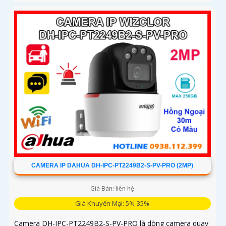
CAMERA IP DAHUA DH-IPC-PT2249B2-S-PV-PRO (2MP)
Giá Bán: liên hệ
Giá Khuyến Mại: 5%-35%
Camera DH-IPC-PT2249B2-S-PV-PRO là dòng camera quay