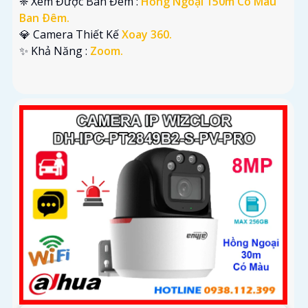
❈ Xem Được Ban Đêm :
Hồng Ngoại 150m Có Màu
Ban Ðêm.
💎 Camera Thiết Kế
Xoay 360.
️✨ Khả Năng :
Zoom.