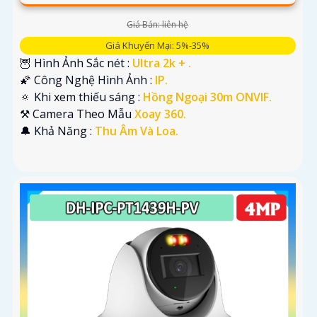
Giá Bán: liên hệ
Giá Khuyến Mại: 5%-35%
🦉 Hình Ảnh Sắc nét :
Ultra 2k + .
🌠 Công Nghệ Hình Ảnh :
IP.
🔅 Khi xem thiếu sáng :
Hồng Ngoại 30m ONVIF.
⚒ Camera Theo Mẫu
Xoay 360.
️🔔 Khả Năng :
Thu Âm Và Loa.