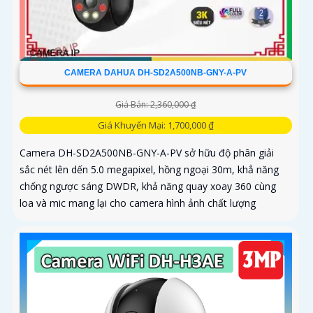
CAMERA DAHUA DH-SD2A500NB-GNY-A-PV
Giá Bán: 2,360,000 ₫
Giá Khuyến Mại: 1,700,000 ₫
Camera DH-SD2A500NB-GNY-A-PV sở hữu độ phân giải
sắc nét lên dến 5.0 megapixel, hồng ngoại 30m, khẳ năng
chống ngược sáng DWDR, khả năng quay xoay 360 cùng
loa và mic mang lại cho camera hình ảnh chất lượng