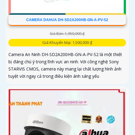
CAMERA DAHUA DH-SD2A200HB-GN-A-PV-S2
Giá Bán: 1,950,000 ₫
Giá Khuyến Mại: 1,500,000 ₫
Camera An Ninh DH-SD2A200HB-GN-A-PV-S2 là một thiết
bị đáng chú ý trong lĩnh vực an ninh. Với công nghệ Sony
STARVIS CMOS, camera này mang lại chất lượng hình ảnh
tuyệt vời ngay cả trong điều kiện ánh sáng yếu