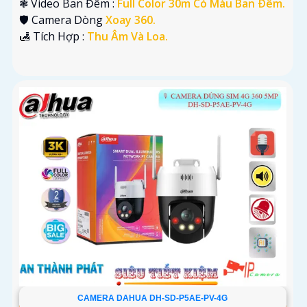
❃ Video Ban Đêm :
Full Color 30m Có Màu Ban Ðêm.
🛡 Camera Dòng
Xoay 360.
️🛃 Tích Hợp :
Thu Âm Và Loa.
CAMERA DAHUA DH-SD-P5AE-PV-4G