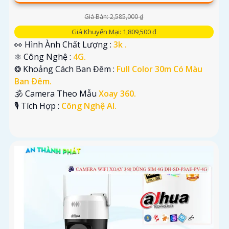
Giá Bán: 2,585,000 ₫
Giá Khuyến Mại: 1,809,500 ₫
👀 Hình Ành Chất Lượng :
3k .
⚛️ Công Nghệ :
4G.
❂ Khoảng Cách Ban Đêm :
Full Color 30m Có Màu
Ban Ðêm.
🕉️ Camera Theo Mẫu
Xoay 360.
️🎙 Tích Hợp :
Công Nghệ AI.