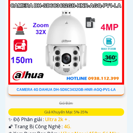
CAMERA 4G DAHUA DH-SD6C3432GB-HNR-AGQ-PV1-LA
Giá Bán:
Giá Khuyến Mại: 5%-35%
✨ Độ Phân giải :
Ultra 2k + .
🌠 Trang Bị Công Nghệ :
4G.