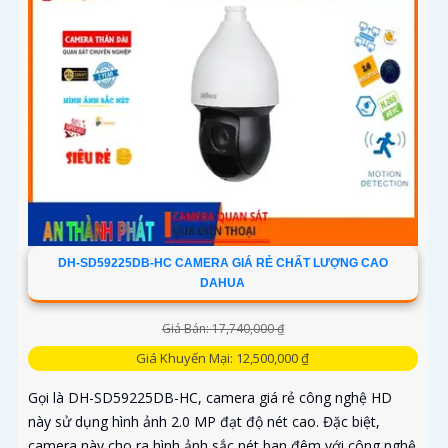
DH-SD59225DB-HC CAMERA GIÁ RẺ CHẤT LƯỢNG CAO
DAHUA
Giá Bán: 17,740,000 ₫
Giá Khuyến Mại: 12,500,000 ₫
Gọi là DH-SD59225DB-HC, camera giá rẻ công nghệ HD
này sử dụng hình ảnh 2.0 MP đạt độ nét cao. Đặc biệt,
camera này cho ra hình ảnh sắc nét ban đêm với công nghệ