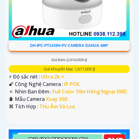
DH-IPC-PT1439H-PV CAMERA DAHUA 4MP
Giá Bán: 2,310,000 ₫
Giá Khuyến Mại: 1,617,000 ₫
️⚡ Độ sắc nét :
Ultra 2k + .
🌠 Công Nghệ Camera :
IP POE.
🔅 Nhìn Ban Đêm :
Full Color 30m Hồng Ngoại SMD.
🐜 Mẫu Camera
Xoay 360.
️⌘ Tích Hợp :
Thu Âm Và Loa.