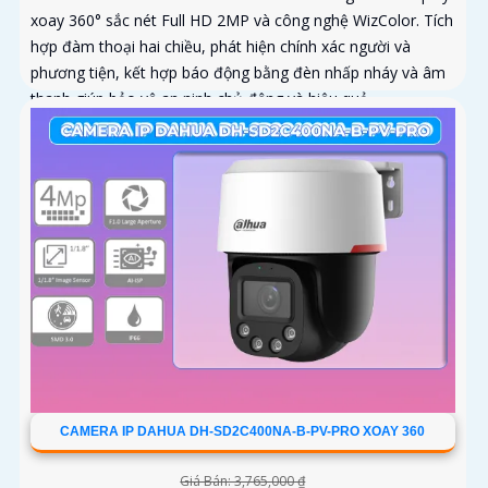
xoay 360° sắc nét Full HD 2MP và công nghệ WizColor. Tích
hợp đàm thoại hai chiều, phát hiện chính xác người và
phương tiện, kết hợp báo động bằng đèn nhấp nháy và âm
thanh giúp bảo vệ an ninh chủ động và hiệu quả
CAMERA IP DAHUA DH-SD2C400NA-B-PV-PRO XOAY 360
Giá Bán: 3,765,000 ₫