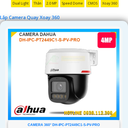
Dual Light
Thân
2.0 MP
Speed Dome
CMOS
Xoay 360
Lắp Camera Quay Xoay 360
'
CAMERA 360° DH-IPC-PT2449C1-S-PV-PRO