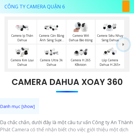
CÔNG TY CAMERA QUẬN 6
Camera Ip Thân
Camera Cân Bằng
Camera Wifi
Camera Siêu Nhạy
Dahua
Ánh Sáng Super
Dahua Báo Động
Sáng Dahua
Adapt
Camera Kim Loại
Camera Ultra 3k
Camera H.265
Lắp Camera
Dahua
Dahua
KBvision
Dahua H.265+
CAMERA DAHUA XOAY 360
Dạ chắc chắn, dưới đây là một câu tư vấn Công ty An Thành
Phát Camera có thể nhận biết cho việc giới thiệu một dịch