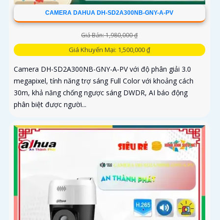
CAMERA DAHUA DH-SD2A300NB-GNY-A-PV
Giá Bán: 1,980,000 ₫
Giá Khuyến Mại: 1,500,000 ₫
Camera DH-SD2A300NB-GNY-A-PV với độ phân giải 3.0
megapixel, tính năng trợ sáng Full Color với khoảng cách
30m, khả năng chống ngược sáng DWDR, AI báo động
phân biệt được người...