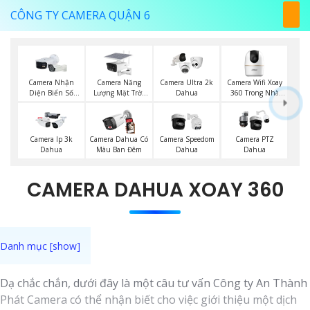
CÔNG TY CAMERA QUẬN 6
Camera Năng
Camera Wifi Xoay
Camera Nhận
Camera Ultra 2k
Lượng Mặt Trời
360 Trong Nhà
Diện Biển Số
Dahua
Dahua
Dahua
Dahua
Camera Ip 3k
Camera Dahua Có
Camera Speedom
Camera PTZ
Dahua
Màu Ban Đêm
Dahua
Dahua
CAMERA DAHUA XOAY 360
Dạ chắc chắn, dưới đây là một câu tư vấn Công ty An Thành
Phát Camera có thể nhận biết cho việc giới thiệu một dịch