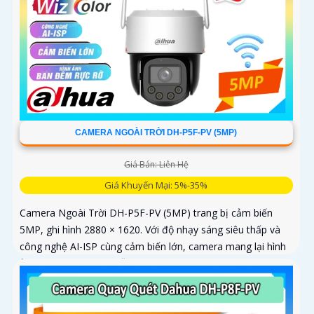
CAMERA NGOÀI TRỜI DH-P5F-PV (5MP)
Giá Bán: Liên Hệ
Giá Khuyến Mại: 5%-35%
Camera Ngoài Trời DH-P5F-PV (5MP) trang bị cảm biến
5MP, ghi hình 2880 × 1620. Với độ nhạy sáng siêu thấp và
công nghệ AI-ISP cùng cảm biến lớn, camera mang lại hình
ảnh vượt trội cả ngày lẫn đêm