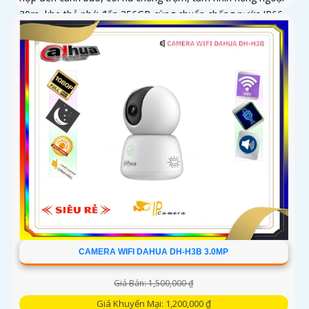
30m, khe thẻ nhớ đến 256GB cùng chuẩn chống nước IP66
camera hoạt động ổn định trong mọi điều kiện
CAMERA WIFI DAHUA DH-H3B 3.0MP
Giá Bán: 1,500,000 ₫
Giá Khuyến Mại: 1,200,000 ₫