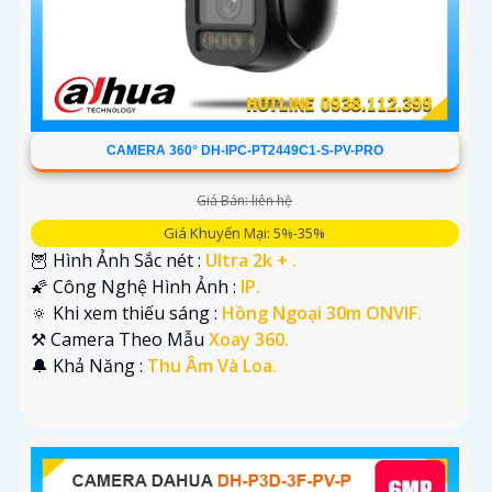
CAMERA 360° DH-IPC-PT2449C1-S-PV-PRO
Giá Bán: liên hệ
Giá Khuyến Mại: 5%-35%
🦉 Hình Ảnh Sắc nét :
Ultra 2k + .
🌠 Công Nghệ Hình Ảnh :
IP.
🔅 Khi xem thiếu sáng :
Hồng Ngoại 30m ONVIF.
⚒ Camera Theo Mẫu
Xoay 360.
️🔔 Khả Năng :
Thu Âm Và Loa.