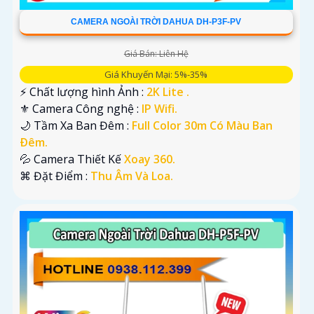
CAMERA NGOÀI TRỜI DAHUA DH-P3F-PV
Giá Bán: Liên Hệ
Giá Khuyến Mại: 5%-35%
️⚡ Chất lượng hình Ảnh :
2K Lite .
⚜️ Camera Công nghệ :
IP Wifi.
🌙 Tầm Xa Ban Đêm :
Full Color 30m Có Màu Ban
Ðêm.
💦 Camera Thiết Kế
Xoay 360.
️⌘ Đặt Điểm :
Thu Âm Và Loa.