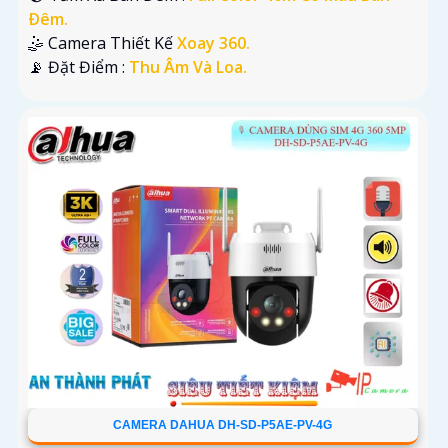
Ðêm.
🤹 Camera Thiết Kế
Xoay 360.
️📡 Đặt Điểm :
Thu Âm Và Loa.
CAMERA DAHUA DH-SD-P5AE-PV-4G