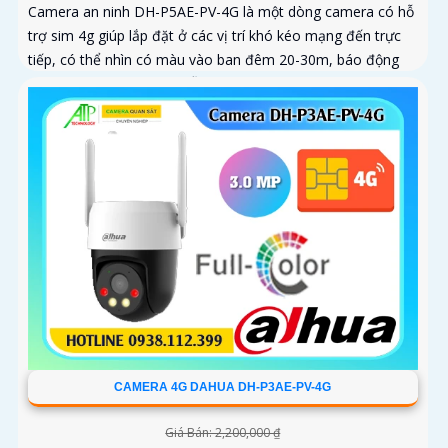
Camera an ninh DH-P5AE-PV-4G là một dòng camera có hỗ
trợ sim 4g giúp lắp đặt ở các vị trí khó kéo mạng đến trực
tiếp, có thể nhìn có màu vào ban đêm 20-30m, báo động
còi hú và đèn chớp tại chỗ, tích hợp khả năng quay xoay
360 độ ấn tượng, chống nước IP 66
CAMERA 4G DAHUA DH-P3AE-PV-4G
Giá Bán: 2,200,000 ₫