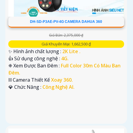
DH-SD-P3AE-PV-4G CAMERA DAHUA 360
Giá Bán: 2,375,000 ₫
Giá Khuyến Mại: 1,662,500 ₫
✨ Hình ảnh chất lượng :
2K Lite .
👍 Sử dụng công nghệ :
4G.
❈ Xem Được Ban Đêm :
Full Color 30m Có Màu Ban
Ðêm.
⛓ Camera Thiết Kế
Xoay 360.
️💎 Chức Năng :
Công Nghệ AI.