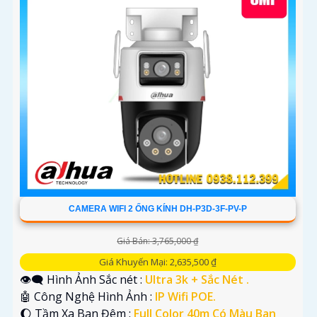
CAMERA WIFI 2 ỐNG KÍNH DH-P3D-3F-PV-P
Giá Bán: 3,765,000 ₫
Giá Khuyến Mại: 2,635,500 ₫
👁️‍🗨 Hình Ảnh Sắc nét :
Ultra 3k + Sắc Nét .
🤖️ Công Nghệ Hình Ảnh :
IP Wifi POE.
🌔 Tầm Xa Ban Đêm :
Full Color 40m Có Màu Ban