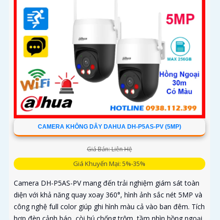
CAMERA KHÔNG DÂY DAHUA DH-P5AS-PV (5MP)
Giá Bán: Liên Hệ
Giá Khuyến Mại: 5%-35%
Camera DH-P5AS-PV mang đến trải nghiệm giám sát toàn
diện với khả năng quay xoay 360°, hình ảnh sắc nét 5MP và
công nghệ full color giúp ghi hình màu cả vào ban đêm. Tích
hợp đèn cảnh báo, còi hú chống trộm, tầm nhìn hồng ngoại