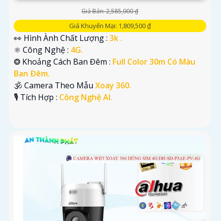
Giá Bán: 2,585,000 ₫
Giá Khuyến Mại: 1,809,500 ₫
👀 Hình Ành Chất Lượng :
3k .
⚛️ Công Nghệ :
4G.
❂ Khoảng Cách Ban Đêm :
Full Color 30m Có Màu
Ban Ðêm.
🕉️ Camera Theo Mẫu
Xoay 360.
️🎙 Tích Hợp :
Công Nghệ AI.