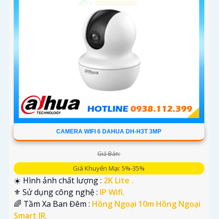
'
CAMERA WIFI 6 DAHUA DH-H3T 3MP
Giá Bán:
Giá Khuyến Mại: 5%-35%
☀️ Hình ảnh chất lượng :
2K Lite .
⚜️ Sử dụng công nghệ :
IP Wifi.
🌈 Tầm Xa Ban Đêm :
Hồng Ngoại 10m Hồng Ngoại
Smart IR.