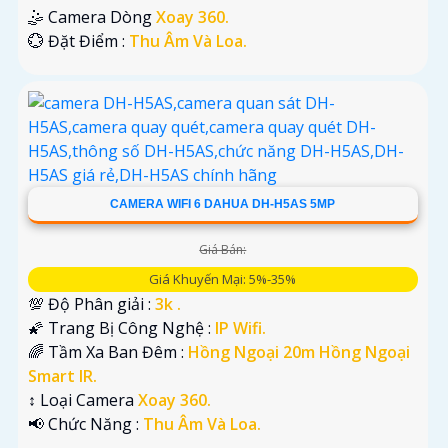
🤹 Camera Dòng
Xoay 360.
️💮 Đặt Điểm :
Thu Âm Và Loa.
CAMERA WIFI 6 DAHUA DH-H5AS 5MP
Giá Bán:
Giá Khuyến Mại: 5%-35%
💯 Độ Phân giải :
3k .
🌠 Trang Bị Công Nghệ :
IP Wifi.
🌈 Tầm Xa Ban Đêm :
Hồng Ngoại 20m Hồng Ngoại
Smart IR.
↕️ Loại Camera
Xoay 360.
️📢 Chức Năng :
Thu Âm Và Loa.