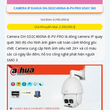
CAMERA IP DAHUA DH-SD2C400NA-B-PV-PRO XOAY 360
Giá Bán: 3,765,000 ₫
Giá Khuyến Mại: 2,300,000 ₫
Camera DH-SD2C400NA-B-PV-PRO là dòng camera IP quay
quét 360 độ cho hình ảnh giám sát toàn cảnh không góc
chết. Camera cung cấp hình ảnh siêu nét 2K+ và có màu
sắc cả ngày lẫn đêm, hỗ trợ công nghệ phát hiện người
SMD 3