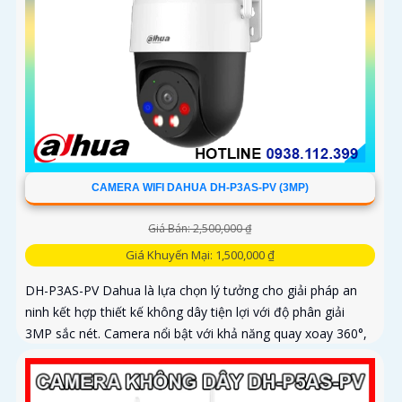
CAMERA WIFI DAHUA DH-P3AS-PV (3MP)
Giá Bán: 2,500,000 ₫
Giá Khuyến Mại: 1,500,000 ₫
DH-P3AS-PV Dahua là lựa chọn lý tưởng cho giải pháp an
ninh kết hợp thiết kế không dây tiện lợi với độ phân giải
3MP sắc nét. Camera nổi bật với khả năng quay xoay 360°,
phát hiện chính xác người và phương tiện, cảnh báo tức thì
bằng đèn nháy và còi hú