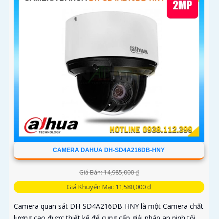
CAMERA DAHUA DH-SD4A216DB-HNY
Giá Bán: 14,985,000 ₫
Giá Khuyến Mại: 11,580,000 ₫
Camera quan sát DH-SD4A216DB-HNY là một Camera chất
lượng cao được thiết kế để cung cấp giải pháp an ninh tối