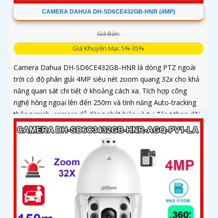
CAMERA DAHUA DH-SD6CE432GB-HNR (4MP)
Giá Bán:
Giá Khuyến Mại: 5%-35%
Camera Dahua DH-SD6CE432GB-HNR là dòng PTZ ngoài
trời có độ phân giải 4MP siêu nét zoom quang 32x cho khả
năng quan sát chi tiết ở khoảng cách xa. Tích hợp công
nghệ hồng ngoại lên đến 250m và tính năng Auto-tracking
thông minh, camera dễ dàng phát hiện và tự động theo dõi
mục tiêu chuyển động