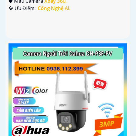
🛡 Mẫu Camera
Xoay 360.
️💎 Ưu Điểm :
Công Nghệ AI.