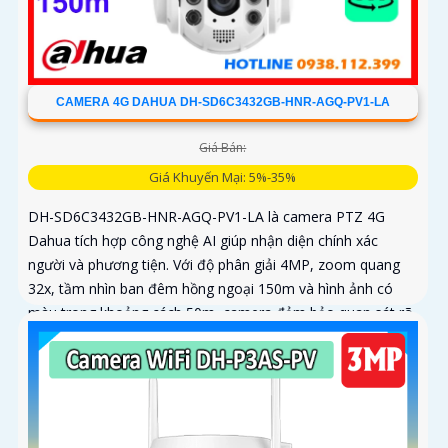
CAMERA 4G DAHUA DH-SD6C3432GB-HNR-AGQ-PV1-LA
Giá Bán:
Giá Khuyến Mại: 5%-35%
DH-SD6C3432GB-HNR-AGQ-PV1-LA là camera PTZ 4G
Dahua tích hợp công nghệ AI giúp nhận diện chính xác
người và phương tiện. Với độ phân giải 4MP, zoom quang
32x, tầm nhìn ban đêm hồng ngoại 150m và hình ảnh có
màu trong khoảng cách 50m, camera đảm bảo quan sát rõ
nét 24/7