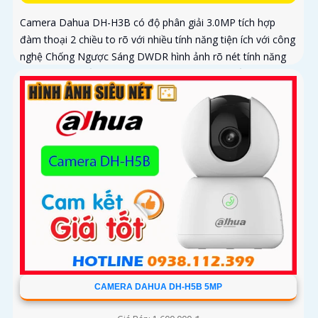
Camera Dahua DH-H3B có độ phân giải 3.0MP tích hợp
đàm thoại 2 chiều to rõ với nhiều tính năng tiện ích với công
nghệ Chống Ngược Sáng DWDR hình ảnh rõ nét tính năng
phát hiện chuyển động phân biệt người và chuyển động
khác, Hồng ngoại 10m cho giám sát ban đêm sắc nét dù
thiếu ánh sáng
CAMERA DAHUA DH-H5B 5MP