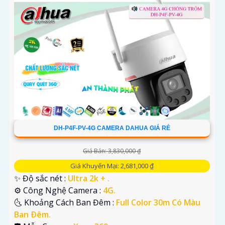
DH-P4F-PV-4G CAMERA DAHUA GIÁ RẺ
Giá Bán: 3,830,000 ₫
Giá Khuyến Mại: 2,681,000 ₫
✨ Độ sắc nét :
Ultra 2k + .
⚙ Công Nghệ Camera :
4G.
🌜 Khoảng Cách Ban Đêm :
Full Color 30m Có Màu
Ban Ðêm.