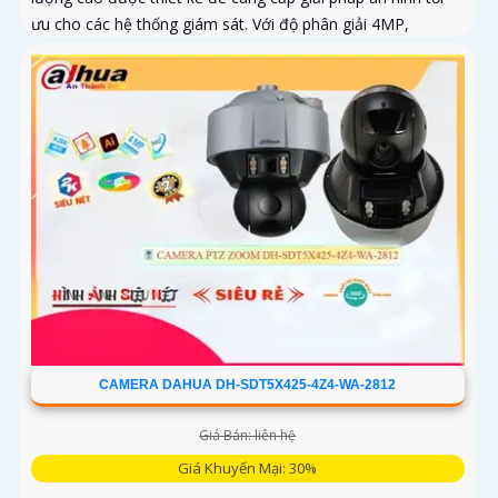
ưu cho các hệ thống giám sát. Với độ phân giải 4MP,
camera cung cấp hình ảnh sắc nét và chi tiết
CAMERA DAHUA DH-SDT5X425-4Z4-WA-2812
Giá Bán: liên hệ
Giá Khuyến Mại: 30%