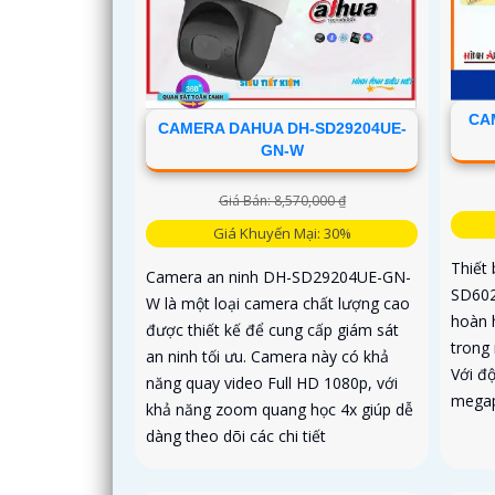
CA
CAMERA DAHUA DH-SD29204UE-
GN-W
Giá Bán: 8,570,000 ₫
Giá Khuyến Mại: 30%
Thiết
Camera an ninh DH-SD29204UE-GN-
SD602
W là một loại camera chất lượng cao
hoàn 
được thiết kế để cung cấp giám sát
trong
an ninh tối ưu. Camera này có khả
Với độ
năng quay video Full HD 1080p, với
megapi
khả năng zoom quang học 4x giúp dễ
dàng theo dõi các chi tiết