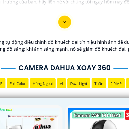
i trường của bạn, hãy liên hệ với chúng tôi ngay hôm nay để 
thiệu dịch vụ lắp đặt Camera Quay Xoay 360. Nếu bạn cần th
g tự động điều chỉnh độ khuếch đại tín hiệu hình ảnh để du
tăng độ sáng; khi ánh sáng mạnh, nó sẽ giảm độ khuếch đại,
CAMERA DAHUA XOAY 360
NR
Full Color
Hồng Ngoại
AI
Dual Light
Thân
2.0 MP