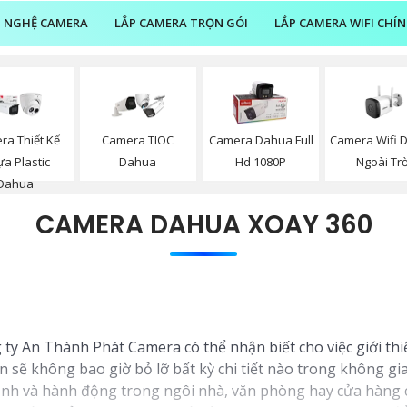
 NGHỆ CAMERA
LẮP CAMERA TRỌN GÓI
LẮP CAMERA WIFI CHÍ
Camera Wifi 
ra Thiết Kế
Camera TIOC
Camera Dahua Full
Ngoài Trờ
a Plastic
Dahua
Hd 1080P
Dahua
CAMERA DAHUA XOAY 360
 ty An Thành Phát Camera có thể nhận biết cho việc giới th
n sẽ không bao giờ bỏ lỡ bất kỳ chi tiết nào trong không gi
cạnh và hành động trong ngôi nhà, văn phòng hay cửa hàng 