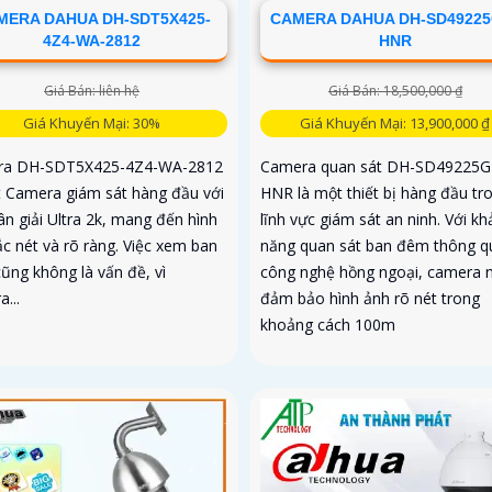
MERA DAHUA DH-SDT5X425-
CAMERA DAHUA DH-SD49225
4Z4-WA-2812
HNR
Giá Bán: liên hệ
Giá Bán: 18,500,000 ₫
Giá Khuyến Mại: 30%
Giá Khuyến Mại: 13,900,000 ₫
ra DH-SDT5X425-4Z4-WA-2812
Camera quan sát DH-SD49225G
t Camera giám sát hàng đầu với
HNR là một thiết bị hàng đầu tr
ân giải Ultra 2k, mang đến hình
lĩnh vực giám sát an ninh. Với kh
ắc nét và rõ ràng. Việc xem ban
năng quan sát ban đêm thông q
ũng không là vấn đề, vì
công nghệ hồng ngoại, camera 
...
đảm bảo hình ảnh rõ nét trong
khoảng cách 100m