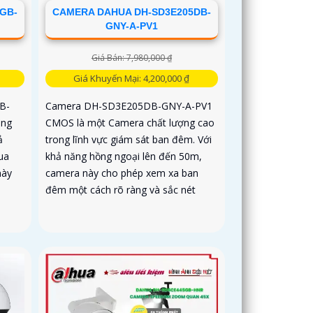
GB-
CAMERA DAHUA DH-SD3E205DB-
GNY-A-PV1
Giá Bán: 7,980,000 ₫
Giá Khuyến Mại: 4,200,000 ₫
B-
Camera DH-SD3E205DB-GNY-A-PV1
ong
CMOS là một Camera chất lượng cao
ả
trong lĩnh vực giám sát ban đêm. Với
ua
khả năng hồng ngoại lên đến 50m,
này
camera này cho phép xem xa ban
đêm một cách rõ ràng và sắc nét