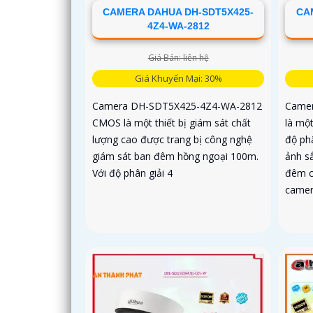
CAMERA DAHUA DH-SDT5X425-
CA
4Z4-WA-2812
Giá Bán: liên hệ
Giá Khuyến Mại: 30%
Camera DH-SDT5X425-4Z4-WA-2812
Came
CMOS là một thiết bị giám sát chất
là mộ
lượng cao được trang bị công nghệ
độ ph
giám sát ban đêm hồng ngoại 100m.
ảnh s
Với độ phân giải 4
đêm c
camera