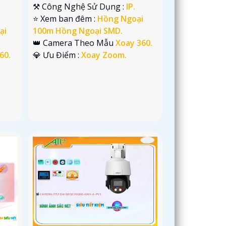
⚒ Công Nghệ Sử Dụng :
IP.
⭐ Xem ban đêm :
Hồng Ngoại
100m Hồng Ngoại SMD.
ại
👑 Camera Theo Mẫu
Xoay 360.
️💎 Ưu Điểm :
Xoay Zoom.
60.