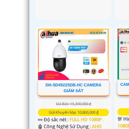
CAM
DH-SD49225DB-HC CAMERA
GIÁM SÁT
Giá Bán: 15,300,000 ₫
Giá Khuyến Mại: 10,800,000 ₫
💯 Hì
👀 Độ sắc nét :
FULL HD 1080P .
1080P
🤖️ Công Nghệ Sử Dụng :
AHD