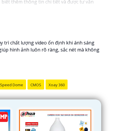
biết thêm thông tin chi tiết và được tư vấn
êm sự hỗ trợ hoặc tư vấn khác, đừng ngần ngại
y trì chất lượng video ổn định khi ánh sáng
 giúp hình ảnh luôn rõ ràng, sắc nét mà không
Speed Dome
CMOS
Xoay 360