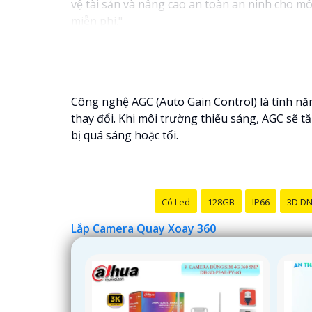
vệ tài sản và nâng cao an toàn an ninh cho mô
miễn phí."
Hy vọng câu này sẽ giúp bạn trong việc giới 
để lại câu hỏi!
Công nghệ AGC (Auto Gain Control) là tính năn
thay đổi. Khi môi trường thiếu sáng, AGC sẽ 
bị quá sáng hoặc tối.
Có Led
128GB
IP66
3D D
Lắp Camera Quay Xoay 360