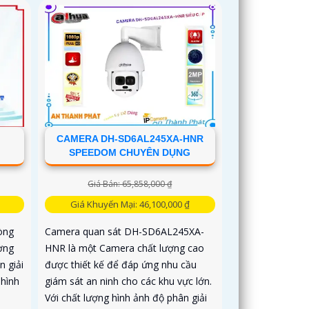
CAMERA DH-SD6AL245XA-HNR
SPEEDOM CHUYÊN DỤNG
Giá Bán: 65,858,000 ₫
Giá Khuyến Mại: 46,100,000 ₫
òng
Camera quan sát DH-SD6AL245XA-
ợng
HNR là một Camera chất lượng cao
 giải
được thiết kế để đáp ứng nhu cầu
 hình
giám sát an ninh cho các khu vực lớn.
Với chất lượng hình ảnh độ phân giải