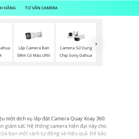
NH HÃNG
TƯ VẤN CAMERA
Dahua
Lắp Camera Ban
Camera Sử Dụng
i
Đêm Có Màu UNV
Chip Sony Dahua
iệu một dịch vụ lắp đặt Camera Quay Xoay 360:
an giám sát. Hệ thống camera hiện đại này cho
của bạn một cách tự động và hiệu quả. Để bảo