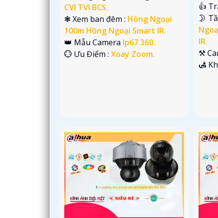
👍 T
CVI TVI BCS.
🌛 T
❃ Xem ban đêm :
Hồng Ngoại
Ngoạ
100m Hồng Ngoại Smart IR.
IR.
👑 Mẫu Camera
Ip67 360.
⚒ Ca
️💮 Ưu Điểm :
Xoay Zoom.
️🛃 K