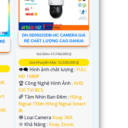
DH-SD59225DB-HC CAMERA GIÁ
RẺ CHẤT LƯỢNG CAO DAHUA
 RẺ
Giá Bán: 17,740,000 ₫
Giá Khuyến Mại: 12,500,000 ₫
👁️‍🗨 Hình ảnh chất lượng :
FULL
HD 1080P .
fi.
🏆 Công Nghệ Hình Ảnh :
AHD
g
CVI TVI BCS.
rt
🌈 Tầm Nhìn Ban Đêm :
Hồng
Ngoại 150m Hồng Ngoại Smart
60.
IR.
🕸️ Loại Camera
Xoay 360.
️💠 Khả Năng :
Xoay Zoom.