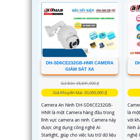
DH-SD6CE232GB-HNR CAMERA
D
GIÁM SÁT XA
Giá Bán: 38,841,000 ₫
Giá Khuyến Mại: 30,000,000 ₫
Camera An Ninh DH-SD6CE232GB-
Camer
HNR là một Camera hàng đầu trong
là mộ
lĩnh vực camera an ninh. Camera này
với k
được ứng dụng công nghệ AI
hình 
Starlight, giúp cho việc lưu trữ dữ liệu
nghệ 