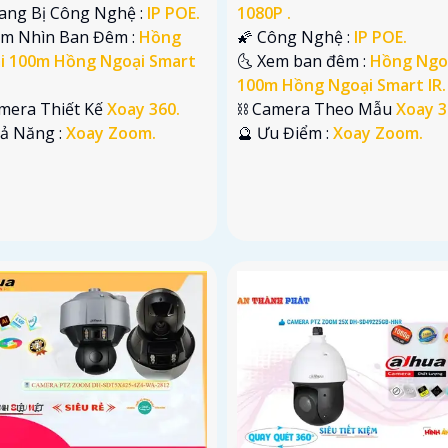
rang Bị Công Nghệ :
IP POE.
1080P .
ầm Nhìn Ban Đêm :
Hồng
🌠 Công Nghệ :
IP POE.
i 100m Hồng Ngoại Smart
🌜 Xem ban đêm :
Hồng Ngo
100m Hồng Ngoại Smart IR.
mera Thiết Kế
Xoay 360.
⛓ Camera Theo Mẫu
Xoay 3
hả Năng :
Xoay Zoom.
️🔮 Ưu Điểm :
Xoay Zoom.