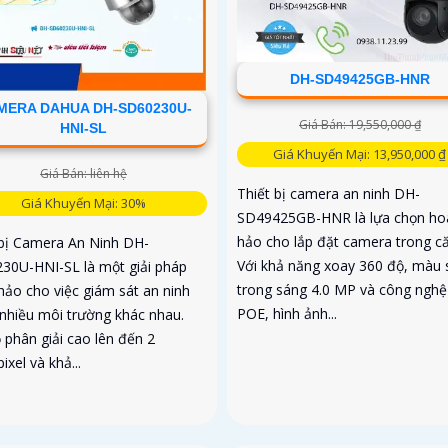
DH-SD49425GB-HNR
MERA DAHUA DH-SD60230U-
Giá Bán: 19,550,000 ₫
HNI-SL
Giá Khuyến Mại: 13,950,000 ₫
Giá Bán: liên hệ
Thiết bị camera an ninh DH-
Giá Khuyến Mại: 30%
SD49425GB-HNR là lựa chọn ho
hảo cho lắp đặt camera trong că
 bị Camera An Ninh DH-
Với khả năng xoay 360 độ, màu 
30U-HNI-SL là một giải pháp
trong sáng 4.0 MP và công nghệ
hảo cho việc giám sát an ninh
POE, hình ảnh...
 nhiều môi trường khác nhau.
 phân giải cao lên đến 2
xel và khả...