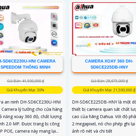
H-SD6CE230U-HNI CAMERA
CAMERA XOAY 360 DH-
SPEEDOM THÔNG MINH
SD6CE225DB-HNY
Giá Bán: 41,500,000 ₫
Giá Bán: 28,675,000 ₫
Giá Khuyến Mại: 30%
Giá Khuyến Mại: 21,500,000 ₫
a an ninh DH-SD6CE230U-HNI
DH-SD6CE225DB-HNY là một d
t Camera lý tưởng cho cửa hàng
thiết bị camera quan sát chất lư
hả năng xoay 360 độ, chất lượng
cao của hãng Dahua. Với độ phân
ảnh 2.0 MP. Được trang bị công
2 megapixel, nó cho phép ghi lại
IP POE, camera này mang lại...
ảnh rõ nét và chi tiết