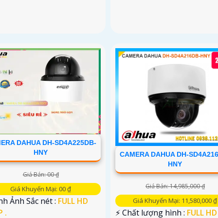
ERA DAHUA DH-SD4A225DB-
HNY
CAMERA DAHUA DH-SD4A216
HNY
Giá Bán: 00 ₫
Giá Bán: 14,985,000 ₫
Giá Khuyến Mại: 00 ₫
nh Ảnh Sắc nét :
FULL HD
Giá Khuyến Mại: 11,580,000 ₫
 .
️⚡ Chất lượng hình :
FULL HD