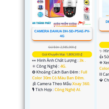
D
CAMERA DAHUA DH-SD-P5AE-PV-
4G
'
Giá Bán: 2,585,000 ₫
✨ Hìn
Giá Khuyến Mại: 1,809,500 ₫
👍 S
👀 Hình Ành Chất Lượng :
3k .
❈ Xe
⚛️ Công Nghệ :
4G.
Colo
❂ Khoảng Cách Ban Đêm :
Full
⛓ Ca
Color 30m Có Màu Ban Ðêm.
️💎 C
🕉️ Camera Theo Mẫu
Xoay 360.
️🎙 Tích Hợp :
Công Nghệ AI.