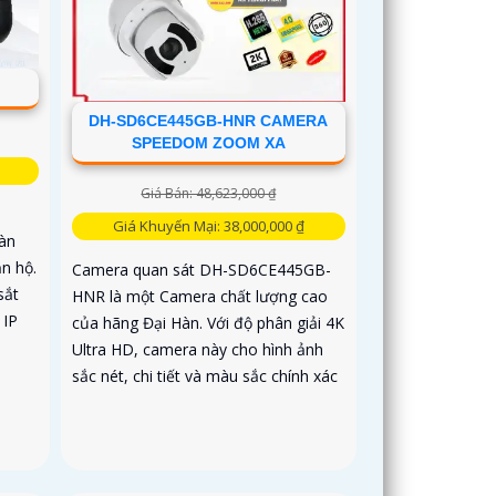
DH-SD6CE445GB-HNR CAMERA
SPEEDOM ZOOM XA
Giá Bán: 48,623,000 ₫
Giá Khuyến Mại: 38,000,000 ₫
àn
n hộ.
Camera quan sát DH-SD6CE445GB-
sắt
HNR là một Camera chất lượng cao
 IP
của hãng Đại Hàn. Với độ phân giải 4K
Ultra HD, camera này cho hình ảnh
sắc nét, chi tiết và màu sắc chính xác