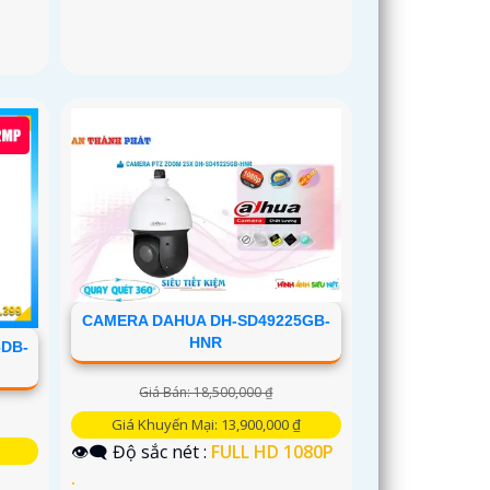
CAMERA DAHUA DH-SD49225GB-
HNR
DB-
Giá Bán: 18,500,000 ₫
Giá Khuyến Mại: 13,900,000 ₫
👁️‍🗨 Độ sắc nét :
FULL HD 1080P
.