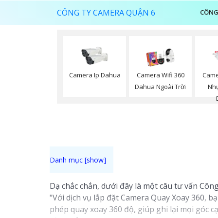
CÔNG TY CAMERA QUẬN 6
CÔNG
Camera Ip Dahua
Camera Wifi 360
Came
Dahua Ngoài Trời
Nhự
Dạ chắc chắn, dưới đây là một câu tư vấn Công
"Với dịch vụ lắp đặt Camera Quay Xoay 360, bạ
phép quay xoay 360 độ, giúp ghi lại mọi góc 