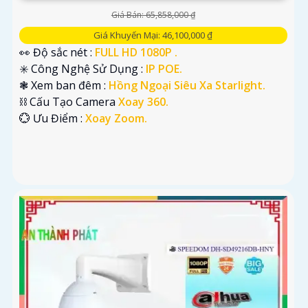
Giá Bán: 65,858,000 ₫
Giá Khuyến Mại: 46,100,000 ₫
👀 Độ sắc nét :
FULL HD 1080P .
✳️ Công Nghệ Sử Dụng :
IP POE.
❃ Xem ban đêm :
Hồng Ngoại Siêu Xa Starlight.
⛓ Cấu Tạo Camera
Xoay 360.
️💮 Ưu Điểm :
Xoay Zoom.