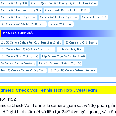
Camera Wifi Xoay 360
Camera Quan Sát Wifi Không Dây Chính Hãng Giá rẻ
Camera Wifi Hikvision Trong Nhà
Camera Wifii Dahua Full HD 1080P
Camera Wifi Ezviz Ngoài Trời
Camera Wifi Ebitcam Ngoài Trời
Camera Ebitcam 360
Lắp Camera Wifi Sắc Nét 2K Kbvsiion
Camera Wifi Kbone
CAMERA THEO GÓI
Lắp Bộ Camera Dahua Full Color ban đêm có màu
Bộ Camera Ip Chất Lượng
Lắp Camera Trọn Bộ Độ Phân Giải Ultra Hd
Linh Kiện Máy Tính
Lắp Camera Ngoài Trời trọn bộ
Lắp Camera Trọn Bộ Giá Rẻ sắc nét
Bộ Camera Dahua Báo Động
Lắp Đặt Camera Hikvision Trọn Bộ
Trọn Bộ Camera Dahua Chống Trộm
Lắp Trọn Bộ Camera Dahua nên dùng
amera Check Var Tennis Tích Hợp Livestream
ew: 4152.
mera Check Var Tennis là camera giám sát với độ phân giải
llHD ghi hình sắc nét và liên tục 24/24 với góc quang sát rộ