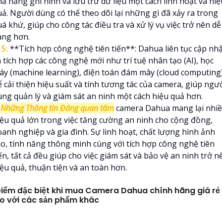
ả năng ghi hình và lưu trữ dữ liệu một cách linh hoạt và hiệ
uả. Người dùng có thể theo dõi lại những gì đã xảy ra trong
á khứ, giúp cho công tác điều tra và xử lý vụ việc trở nên dễ
àng hơn.
️
5:
**Tích hợp công nghệ tiên tiến**: Dahua liên tục cập nh
 tích hợp các công nghệ mới như trí tuệ nhân tạo (AI), học
áy (machine learning), điện toán đám mây (cloud computing
 cải thiện hiệu suất và tính tương tác của camera, giúp ngư
ùng quản lý và giám sát an ninh một cách hiệu quả hơn.

Những Thông tin Đáng quan tâm
camera Dahua mang lại nhi
iệu quả lớn trong việc tăng cường an ninh cho cộng đồng,
oanh nghiệp và gia đình. Sự linh hoạt, chất lượng hình ảnh
ao, tính năng thông minh cùng với tích hợp công nghệ tiên
ến, tất cả đều giúp cho việc giám sát và bảo vệ an ninh trở n
iệu quả, thuận tiện và an toàn hơn.
iểm đặc biệt khi mua Camera Dahua chính hãng giá rẻ
o với các sản phẩm khác