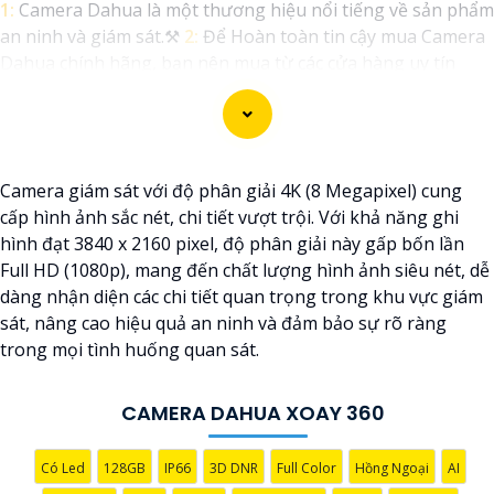
1:
Camera Dahua là một thương hiệu nổi tiếng về sản phẩm
an ninh và giám sát.⚒
2:
Để Hoàn toàn tin cậy mua Camera
Dahua chính hãng, bạn nên mua từ các cửa hàng uy tín
hoặc các đại lý chính thức của Dahua.☄️
3:
Mức giá của
Camera Dahua có thể thay đổi tùy vào model và chức năng
của camera. Bạn nên tìm hiểu kỹ trước khi đầu tư.🎖️
4:
Chất
lượng của Camera Dahua được đánh giá cao với độ phân
Camera giám sát với độ phân giải 4K (8 Megapixel) cung
giải cao, tính năng thông minh và độ tin cậy.💖
5:
Nếu bạn
cấp hình ảnh sắc nét, chi tiết vượt trội. Với khả năng ghi
muốn tìm camera Dahua giá rẻ, bạn có thể tham khảo trên
hình đạt 3840 x 2160 pixel, độ phân giải này gấp bốn lần
các website thương mại điện tử hoặc tại các cửa hàng điện
Full HD (1080p), mang đến chất lượng hình ảnh siêu nét, dễ
tử.
dàng nhận diện các chi tiết quan trọng trong khu vực giám
Hy vọng rằng những thông tin trên sẽ giúp bạn chọn lựa
sát, nâng cao hiệu quả an ninh và đảm bảo sự rõ ràng
được Camera Dahua chính hãng, giá rẻ và chất lượng. Nếu
trong mọi tình huống quan sát.
bạn có thêm câu hỏi hoặc cần tư vấn thêm, đừng ngần ngại
để lại Cung cấp cho công trình biết.
CAMERA DAHUA XOAY 360
Có Led
128GB
IP66
3D DNR
Full Color
Hồng Ngoại
AI