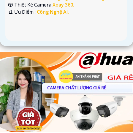
🎲 Thiết Kế Camera
Xoay 360.
️🔮 Ưu Điểm :
Công Nghệ AI.