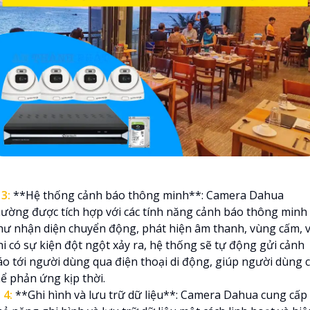
∬
3:
**Hệ thống cảnh báo thông minh**: Camera Dahua
hường được tích hợp với các tính năng cảnh báo thông minh
hư nhận diện chuyển động, phát hiện âm thanh, vùng cấm, v.
hi có sự kiện đột ngột xảy ra, hệ thống sẽ tự động gửi cảnh
áo tới người dùng qua điện thoại di động, giúp người dùng 
hể phản ứng kịp thời.

4:
**Ghi hình và lưu trữ dữ liệu**: Camera Dahua cung cấp