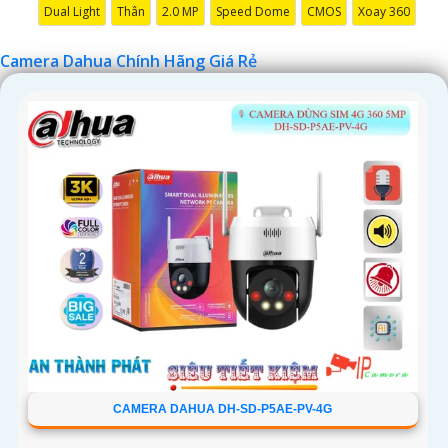
Dual Light
Thân
2.0 MP
Speed Dome
CMOS
Xoay 360
Camera Dahua Chính Hãng Giá Rẻ
'
CAMERA DAHUA DH-SD-P5AE-PV-4G