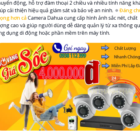
huyển động, hỗ trợ đàm thoại 2 chiều và nhiều tính năng kh
úp cải thiện hiệu quả giám sát và bảo vệ an ninh. 🔅
Đáng ch
rọng hơn cả
Camera Dahua cung cấp hình ảnh sắc nét, chất
ượng cao và giúp người dùng dễ dàng quản lý từ xa thông q
ng dụng di động hoặc phần mềm trên máy tính.