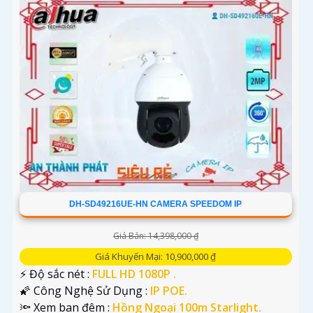
DH-SD49216UE-HN CAMERA SPEEDOM IP
Giá Bán: 14,398,000 ₫
Giá Khuyến Mại: 10,900,000 ₫
️⚡ Độ sắc nét :
FULL HD 1080P .
🌠 Công Nghệ Sử Dụng :
IP POE.
🔦 Xem ban đêm :
Hồng Ngoại 100m Starlight.