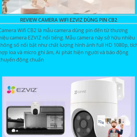
REVIEW CAMERA WIFI EZVIZ DÙNG PIN CB2
Camera Wifi CB2 là mẫu camera dùng pin đến từ thương
hiệu camera EZVIZ nổi tiếng. Mẫu camera này sở hữu nhiều
thông số nổi bật như chất lượng hình ảnh full HD 1080p, tíc
hợp loa và micro ghi âm, AI phát hiện người và báo động
chuyển động chuẩn