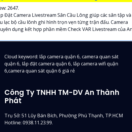
ew: 2647.
p Đặt Camera Livestream Sân Cầu Lông giúp các sân tập và
u lạc bộ cầu lônh ghi hình trọn vẹn từng trận đấu. Camera
uyên dụng kết hợp phần mềm Check VAR Livestream của An.
Cloud keyword: lắp camera quận 6, camera quan sát
quận 6, lắp đặt camera quận 6, lắp camera wifi quận
6,camera quan sát quận 6 giá rẻ
Công Ty TNHH TM-DV An Thành
Phát
Trụ Sở: 51 Lũy Bán Bích, Phường Phú Thạnh, TP.HCM
Hotline: 0938.11.23.99.