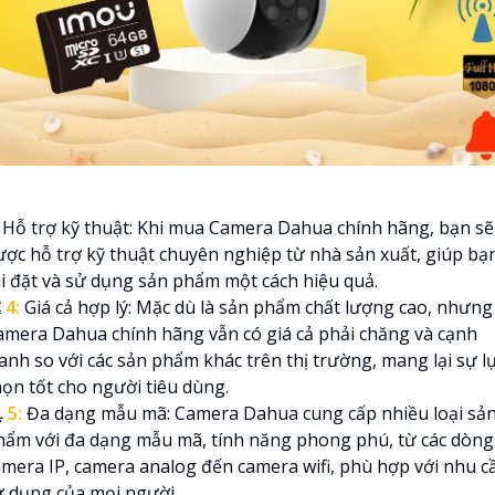
Hỗ trợ kỹ thuật: Khi mua Camera Dahua chính hãng, bạn sẽ
ược hỗ trợ kỹ thuật chuyên nghiệp từ nhà sản xuất, giúp bạ
ài đặt và sử dụng sản phẩm một cách hiệu quả.

4:
Giá cả hợp lý: Mặc dù là sản phẩm chất lượng cao, nhưng
amera Dahua chính hãng vẫn có giá cả phải chăng và cạnh
ranh so với các sản phẩm khác trên thị trường, mang lại sự l
họn tốt cho người tiêu dùng.
⁂
5:
Đa dạng mẫu mã: Camera Dahua cung cấp nhiều loại sả
hẩm với đa dạng mẫu mã, tính năng phong phú, từ các dòng
amera IP, camera analog đến camera wifi, phù hợp với nhu c
ử dụng của mọi người.