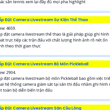
ác sân tennis xem lại đầy đủ mọi pha highlight
ắp Đặt Camera Livestream Sự Kiện Thể Thao
ew: 4659.
p đặt camera livestream thể thao là giải pháp giúp ghi hình
át trực tiếp các trận đấu với chất lượng hình ảnh rõ nét ổn
nh theo thời gian thực
ắp Đặt Camera Livestream Bộ Môn Pickleball
ew: 2904.
p đặt camera livestream bộ môn Pickleball bao gồm việc tri
ai hệ thống camera giám sát tại sân thi đấu nhằm ghi hình 
t toàn bộ diễn biến trận đấu
ắp Đặt Camera Livestream Sân Cầu Lông