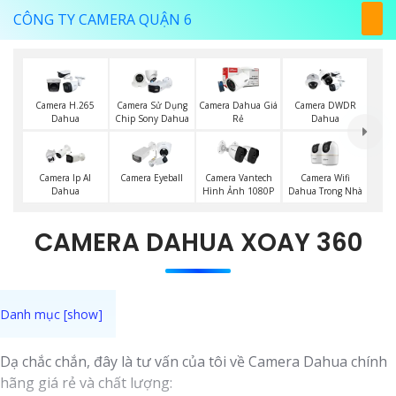
CÔNG TY CAMERA QUẬN 6
Camera H.265
Camera Sử Dụng
Camera Dahua Giá
Camera DWDR
Dahua
Chip Sony Dahua
Rẻ
Dahua
Camera Wifi
Camera Ip AI
Camera Eyeball
Camera Vantech
Dahua Trong Nhà
Dahua
Hình Ảnh 1080P
CAMERA DAHUA XOAY 360
Dạ chắc chắn, đây là tư vấn của tôi về Camera Dahua chính
hãng giá rẻ và chất lượng: