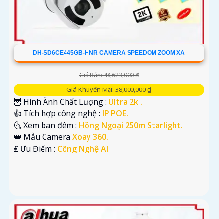
DH-SD6CE445GB-HNR CAMERA SPEEDOM ZOOM XA
Giá Bán: 48,623,000 ₫
Giá Khuyến Mại: 38,000,000 ₫
🦉 Hình Ành Chất Lượng :
Ultra 2k .
👍 Tích hợp công nghệ :
IP POE.
🌜 Xem ban đêm :
Hồng Ngoại 250m Starlight.
👑 Mẫu Camera
Xoay 360.
️₤ Ưu Điểm :
Công Nghệ AI.