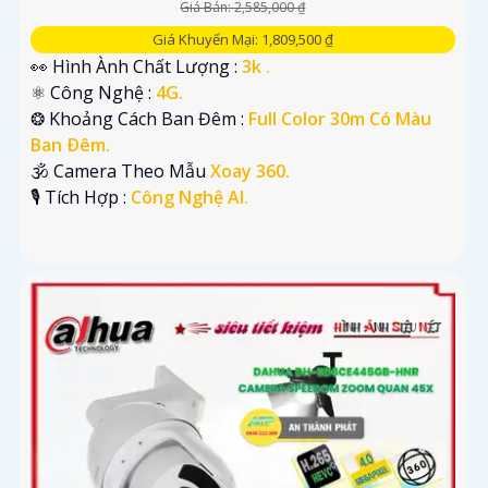
Giá Bán: 2,585,000 ₫
Giá Khuyến Mại: 1,809,500 ₫
👀 Hình Ành Chất Lượng :
3k .
⚛️ Công Nghệ :
4G.
❂ Khoảng Cách Ban Đêm :
Full Color 30m Có Màu
Ban Ðêm.
🕉️ Camera Theo Mẫu
Xoay 360.
️🎙 Tích Hợp :
Công Nghệ AI.