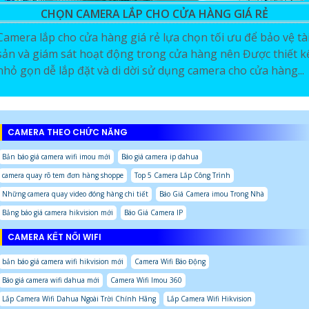
CHỌN CAMERA LẮP CHO CỬA HÀNG GIÁ RẺ
Camera lắp cho cửa hàng giá rẻ lựa chọn tối ưu để bảo vệ tà
sản và giám sát hoạt động trong cửa hàng nên Được thiết k
nhỏ gọn dễ lắp đặt và di dời sử dụng camera cho cửa hàng...
CAMERA THEO CHỨC NĂNG
Bản báo giá camera wifi imou mới
Báo giá camera ip dahua
camera quay rõ tem đơn hàng shoppe
Top 5 Camera Lắp Công Trình
Những camera quay video đóng hàng chi tiết
Báo Giá Camera imou Trong Nhà
Bảng báo giá camera hikvision mới
Báo Giá Camera IP
CAMERA KẾT NỐI WIFI
bản báo giá camera wifi hikvision mới
Camera Wifi Báo Động
Báo giá camera wifi dahua mới
Camera Wifi Imou 360
Lắp Camera Wifi Dahua Ngoài Trời Chính Hãng
Lắp Camera Wifi Hikvision