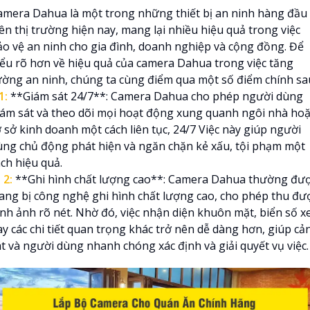
amera Dahua là một trong những thiết bị an ninh hàng đầu
ên thị trường hiện nay, mang lại nhiều hiệu quả trong việc
ảo vệ an ninh cho gia đình, doanh nghiệp và cộng đồng. Để
iểu rõ hơn về hiệu quả của camera Dahua trong việc tăng
ường an ninh, chúng ta cùng điểm qua một số điểm chính sa
1:
**Giám sát 24/7**: Camera Dahua cho phép người dùng
iám sát và theo dõi mọi hoạt động xung quanh ngôi nhà ho
 sở kinh doanh một cách liên tục, 24/7 Việc này giúp người
ùng chủ động phát hiện và ngăn chặn kẻ xấu, tội phạm một
ch hiệu quả.

2:
**Ghi hình chất lượng cao**: Camera Dahua thường đư
rang bị công nghệ ghi hình chất lượng cao, cho phép thu đư
ình ảnh rõ nét. Nhờ đó, việc nhận diện khuôn mặt, biển số x
ay các chi tiết quan trọng khác trở nên dễ dàng hơn, giúp cả
át và người dùng nhanh chóng xác định và giải quyết vụ việc.