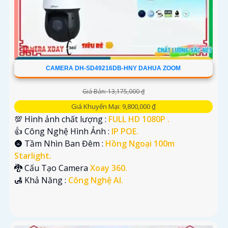
CAMERA DH-SD49216DB-HNY DAHUA ZOOM
Giá Bán: 13,175,000 ₫
Giá Khuyến Mại: 9,800,000 ₫
💯 Hình ảnh chất lượng :
FULL HD 1080P .
👍 Công Nghệ Hình Ảnh :
IP POE.
🌚 Tầm Nhìn Ban Đêm :
Hồng Ngoại 100m
Starlight.
🐉️ Cấu Tạo Camera
Xoay 360.
️🛃 Khả Năng :
Công Nghệ AI.