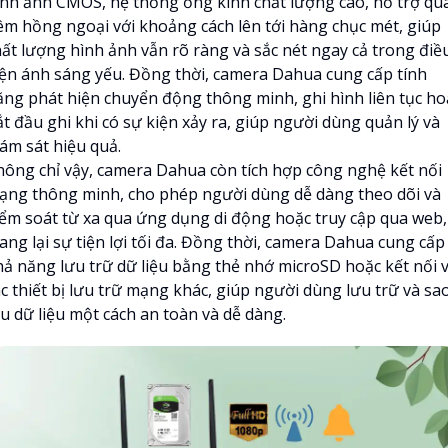
ình ảnh CMOS, hệ thống ống kính chất lượng cao, hỗ trợ qu
êm hồng ngoại với khoảng cách lên tới hàng chục mét, giúp
hất lượng hình ảnh vẫn rõ ràng và sắc nét ngay cả trong điề
iện ánh sáng yếu. Đồng thời, camera Dahua cung cấp tính
ăng phát hiện chuyển động thông minh, ghi hình liên tục ho
t đầu ghi khi có sự kiện xảy ra, giúp người dùng quản lý và
iám sát hiệu quả.
hông chỉ vậy, camera Dahua còn tích hợp công nghệ kết nối
ạng thông minh, cho phép người dùng dễ dàng theo dõi và
iểm soát từ xa qua ứng dụng di động hoặc truy cập qua web,
ang lại sự tiện lợi tối đa. Đồng thời, camera Dahua cung cấp
hả năng lưu trữ dữ liệu bằng thẻ nhớ microSD hoặc kết nối v
ác thiết bị lưu trữ mạng khác, giúp người dùng lưu trữ và sa
ưu dữ liệu một cách an toàn và dễ dàng.