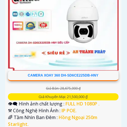
CAMERA XOAY 360 DH-SD6CE225DB-HNY
Giá Bán: 28,675,000 ₫
Giá Khuyến Mại: 21,500,000 ₫
👁️‍🗨 Hình ảnh chất lượng :
FULL HD 1080P .
⚒ Công Nghệ Hình Ảnh :
IP POE.
🌈 Tầm Nhìn Ban Đêm :
Hồng Ngoại 250m
Starlight.