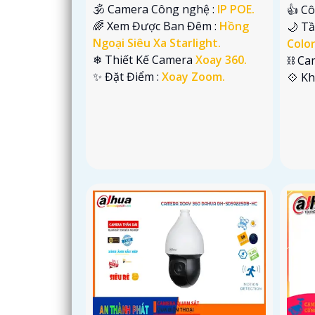
🕉️ Camera Công nghệ :
IP POE.
👍 C
🌈 Xem Được Ban Đêm :
Hồng
🌙 T
Ngoại Siêu Xa Starlight.
Colo
❄ Thiết Kế Camera
Xoay 360.
⛓ Ca
️✨ Đặt Điểm :
Xoay Zoom.
️💠 K