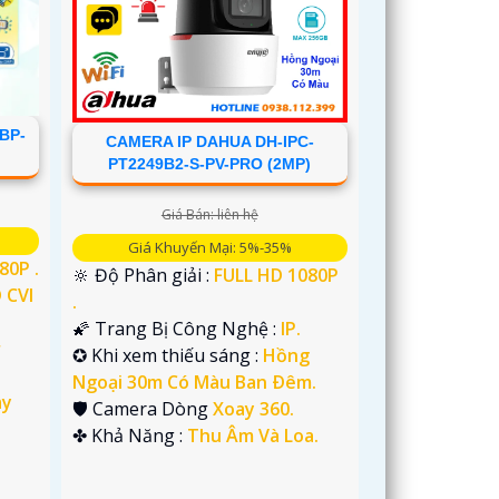
BP-
CAMERA IP DAHUA DH-IPC-
PT2249B2-S-PV-PRO (2MP)
Giá Bán: liên hệ
Giá Khuyến Mại: 5%-35%
80P .
🔆 Độ Phân giải :
FULL HD 1080P
 CVI
.
🌠 Trang Bị Công Nghệ :
IP.
r
✪ Khi xem thiếu sáng :
Hồng
Ngoại 30m Có Màu Ban Ðêm.
ay
🛡 Camera Dòng
Xoay 360.
️✤ Khả Năng :
Thu Âm Và Loa.