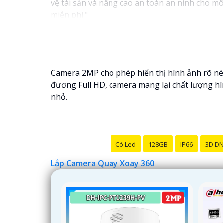
vệ tài sản và nâng cao an toàn an ninh cho mô
miễn phí."
Hy vọng câu này sẽ giúp bạn trong việc giới 
để lại câu hỏi!
Camera 2MP cho phép hiển thị hình ảnh rõ nét 
đương Full HD, camera mang lại chất lượng hì
nhỏ.
Có Led
128GB
IP66
3D D
Lắp Camera Quay Xoay 360