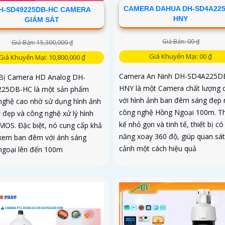
CAMERA DAHUA DH-SD4A225
H-SD49225DB-HC CAMERA
HNY
GIÁM SÁT
Giá Bán: 00 ₫
Giá Bán: 15,300,000 ₫
Giá Khuyến Mại: 00 ₫
Giá Khuyến Mại: 10,800,000 ₫
Camera An Ninh DH-SD4A225D
 Bị Camera HD Analog DH-
HNY là một Camera chất lượng 
25DB-HC là một sản phẩm
với hình ảnh ban đêm sáng đẹp
nghệ cao nhờ sử dụng hình ảnh
công nghệ Hồng Ngoại 100m. Th
đẹp và công nghệ xử lý hình
kế nhỏ gọn và tinh tế, thiết bị có
MOS. Đặc biệt, nó cung cấp khả
năng xoay 360 độ, giúp quan sát
xem ban đêm với ánh sáng
cảnh một cách hiệu quả
ngoại lên đến 100m