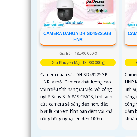
CAMERA DAHUA DH-SD49225GB-
CAM
HNR
Giá Bán: 18,500,000 ₫
Giá Khuyến Mại: 13,900,000 ₫
Camera quan sát DH-SD49225GB-
Camer
HNR là một Camera chất lượng cao
HNR l
với nhiều tính năng ưu việt. Với công
lĩnh v
nghệ Sony STARVIS CMOS, hình ảnh
năng 
của camera sẽ sáng đẹp hơn, đặc
công 
biệt là khi xem hình ban đêm với khả
đảm b
năng hồng ngoại lên đến 100m
khoản