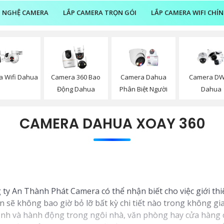
 NGHỆ CAMERA
LẮP CAMERA TRỌN GÓI
LẮP CAMERA WIFI CHÍ
 Wifi Dahua
Camera 360 Bao
Camera Dahua
Camera D
Động Dahua
Phân Biệt Người
Dahua
CAMERA DAHUA XOAY 360
 ty An Thành Phát Camera có thể nhận biết cho việc giới th
n sẽ không bao giờ bỏ lỡ bất kỳ chi tiết nào trong không gi
cạnh và hành động trong ngôi nhà, văn phòng hay cửa hàng 