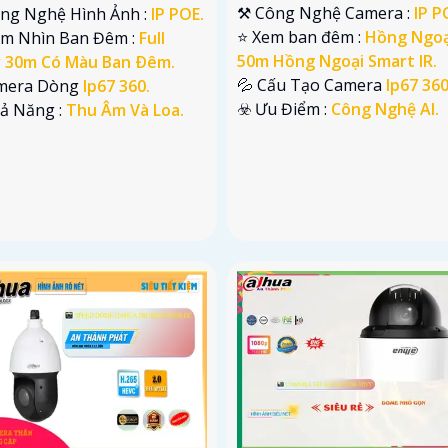
⚒ Công Nghệ Camera :
IP P
ông Nghệ Hình Ảnh :
IP POE.
⭐ Xem ban đêm :
Hồng Ngoạ
ầm Nhìn Ban Đêm :
Full
50m Hồng Ngoại Smart IR.
r 30m Có Màu Ban Ðêm.
💦 Cấu Tạo Camera
Ip67 360
mera Dòng
Ip67 360.
️☣️ Ưu Điểm :
Công Nghệ AI.
hả Năng :
Thu Âm Và Loa.