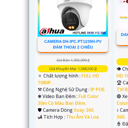
DAH
CAMERA DH-IPC-PT1239H-PV
ĐÀM THOẠI 2 CHIỀU
'
Giá Bán: 1,955,000 ₫
👁 Ch
Giá Khuyến Mại: 1,368,500 ₫
HD 1
🔅 Chất lượng hình :
FULL HD
🏆 C
1080P .
TVI B
⚒ Công Nghệ Sử Dụng :
IP POE.
🔴 X
❃ Video Ban Đêm :
Full Color
Colo
30m Có Màu Ban Ðêm.
↕️ Ca
🛡 Camera Dòng
Xoay 360.
360.
️🛃 Tích Hợp :
Thu Âm Và Loa.
️👮 Đ