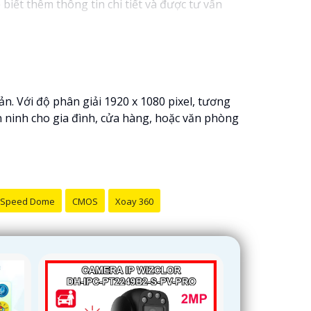
biết thêm thông tin chi tiết và được tư vấn
êm sự hỗ trợ hoặc tư vấn khác, đừng ngần ngại
n. Với độ phân giải 1920 x 1080 pixel, tương
 ninh cho gia đình, cửa hàng, hoặc văn phòng
Speed Dome
CMOS
Xoay 360