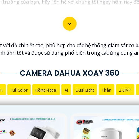
i trường của bạn, hãy liên hệ với chúng tôi ngay hôm nay để 
thiệu dịch vụ lắp đặt Camera Quay Xoay 360. Nếu bạn cần th
với độ chi tiết cao, phù hợp cho các hệ thống giám sát cơ bả
nh ảnh tốt và được sử dụng phổ biến trong các ứng dụng an
CAMERA DAHUA XOAY 360
NR
Full Color
Hồng Ngoại
AI
Dual Light
Thân
2.0 MP