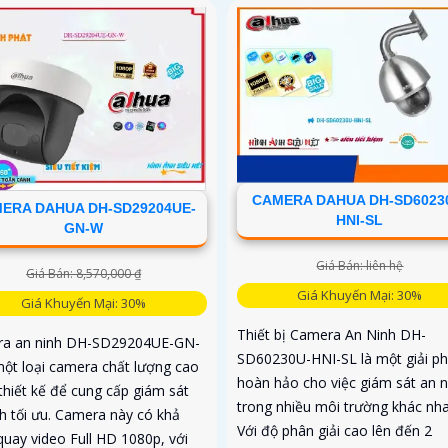
CAMERA DAHUA DH-SD6023
ERA DAHUA DH-SD29204UE-
HNI-SL
GN-W
Giá Bán: liên hệ
Giá Bán: 8,570,000 ₫
Giá Khuyến Mại: 30%
Giá Khuyến Mại: 30%
Thiết bị Camera An Ninh DH-
a an ninh DH-SD29204UE-GN-
SD60230U-HNI-SL là một giải p
một loại camera chất lượng cao
hoàn hảo cho việc giám sát an n
thiết kế để cung cấp giám sát
trong nhiều môi trường khác nha
nh tối ưu. Camera này có khả
Với độ phân giải cao lên đến 2
quay video Full HD 1080p, với