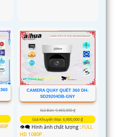
360
CAMERA QUAY QUÉT 360 DH-
SD29204DB-GNY
Giá Bán: 9,430,000 ₫
Giá Khuyến Mại: 6,900,000 ₫
080P
👁️‍🗨 Hình ảnh chất lượng :
FULL
HD 1080P .