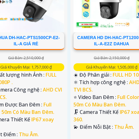
UA DH-HAC-PTS1500CP-E2-
CAMERA HD DH-HAC-PT1200
IL-A GIÁ RẺ
IL-A-E2Z DAHUA
Giá Bán: 2,510,000 ₫
Giá Bán: 2,150,000 ₫
Giá Khuyến Mại: 1,757,000 ₫
Giá Khuyến Mại: 1,505,000 ₫
ất lượng hình Ảnh :
FULL
☀️ Độ Phân giải :
FULL HD 10
080P .
⚛️ Tích hợp công nghệ :
AHD
amera Công nghệ :
AHD CVI
TVI BCS.
CS.
⭐ Video Ban Đêm :
Full Colo
em Được Ban Đêm :
Full
50m Có Màu Ban Ðêm.
r 50m Có Màu Ban Ðêm.
🗜️ Camera Thiết Kế
IP67 xo
mera Thiết Kế
IP67 xoay
360.
️💫 Điểm Nỗi Bật :
Thu Âm.
ặt Điểm :
Thu Âm.