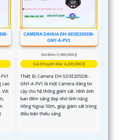
DB-
CAMERA DAHUA DH-SD3E205DB-
GNY-A-PV1
Giá Bán: 7,980,000 ₫
Giá Khuyến Mại: 4,200,000 ₫
-PV1
Thiết Bị Camera DH-SD3E205DB-
g cao
GNY-A-PV1 là một Camera đáng tin
. Với
cậy cho hệ thống giám sát. Hình ảnh
m,
ban đêm sáng đẹp nhờ tính năng
an
Hồng Ngoại 50m, giúp giám sát trong
t
điều kiện thiếu sáng