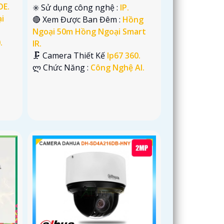
OE.
✳️ Sử dụng công nghệ :
IP.
i
🔴 Xem Được Ban Đêm :
Hồng
Ngoại 50m Hồng Ngoại Smart
.
IR.
🗜️ Camera Thiết Kế
Ip67 360.
️ლ Chức Năng :
Công Nghệ AI.