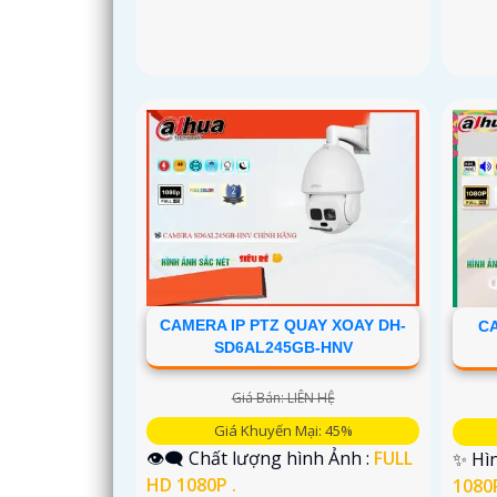
CAMERA IP PTZ QUAY XOAY DH-
CA
SD6AL245GB-HNV
Giá Bán: LIÊN HỆ
Giá Khuyến Mại: 45%
👁️‍🗨 Chất lượng hình Ảnh :
FULL
✨ Hìn
HD 1080P .
1080P