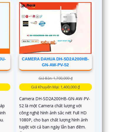
0U-
CAMERA DAHUA DH-SD2A200HB-
GN-AW-PV-S2
Giá Bán: 1,700,000 ₫
Giá Khuyến Mại: 1,400,000 ₫
Camera DH-SD2A200HB-GN-AW-PV-
háp
S2 là một Camera chất lượng với
inh
công nghệ hình ảnh sắc nét Full HD
u.
1080P, cho bạn chất lượng hình ảnh
tuyệt vời cả ban ngày lẫn ban đêm.