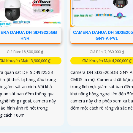
ERA DAHUA DH-SD49225GB-
CAMERA DAHUA DH-SD3E205
HNR
GNY-A-PV1
Giá Bán: 18,500,000 ₫
Giá Bán: 7,980,000 ₫
Giá Khuyến Mại: 13,900,000 ₫
Giá Khuyến Mại: 4,200,000 ₫
a quan sát DH-SD49225GB-
Camera DH-SD3E205DB-GNY-A
à một thiết bị hàng đầu trong
CMOS là một Camera chất lượn
ực giám sát an ninh. Với khả
trong lĩnh vực giám sát ban đêm
quan sát ban đêm thông qua
khả năng hồng ngoại lên đến 50
nghệ hồng ngoại, camera này
camera này cho phép xem xa b
ảo hình ảnh rõ nét trong
đêm một cách rõ ràng và sắc né
g cách 100m