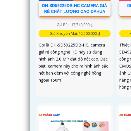
DH-SD59225DB-HC CAMERA GIÁ
D
RẺ CHẤT LƯỢNG CAO DAHUA
Giá Bán: 17,740,000 ₫
Giá Khuyến Mại: 12,500,000 ₫
Gọi là DH-SD59225DB-HC, camera
Thiết
giá rẻ công nghệ HD này sử dụng
SD492
hình ảnh 2.0 MP đạt độ nét cao. Đặc
công 
biệt, camera này cho ra hình ảnh sắc
CMOS 
nét ban đêm với công nghệ hồng
ảnh C
ngoại 150m
năng 
hồng 