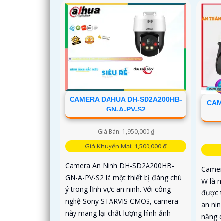
CAMERA DAHUA DH-SD2A200HB-
CAM
GN-A-PV-S2
Giá Bán: 1,950,000 ₫
Giá Khuyến Mại: 1,500,000 ₫
Camera An Ninh DH-SD2A200HB-
Camer
GN-A-PV-S2 là một thiết bị đáng chú
W là 
ý trong lĩnh vực an ninh. Với công
được 
nghệ Sony STARVIS CMOS, camera
an ni
này mang lại chất lượng hình ảnh
năng 