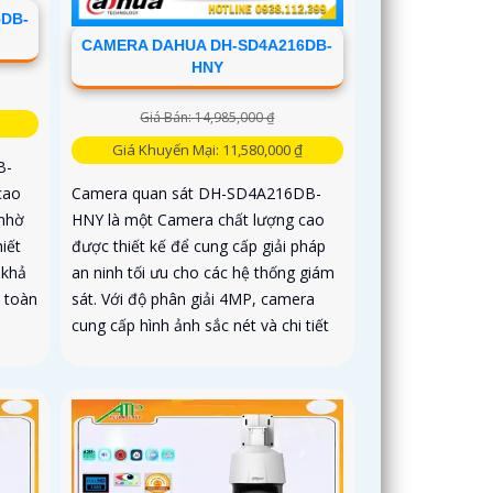
DB-
CAMERA DAHUA DH-SD4A216DB-
HNY
Giá Bán: 14,985,000 ₫
Giá Khuyến Mại: 11,580,000 ₫
B-
cao
Camera quan sát DH-SD4A216DB-
 nhờ
HNY là một Camera chất lượng cao
iết
được thiết kế để cung cấp giải pháp
 khả
an ninh tối ưu cho các hệ thống giám
 toàn
sát. Với độ phân giải 4MP, camera
cung cấp hình ảnh sắc nét và chi tiết