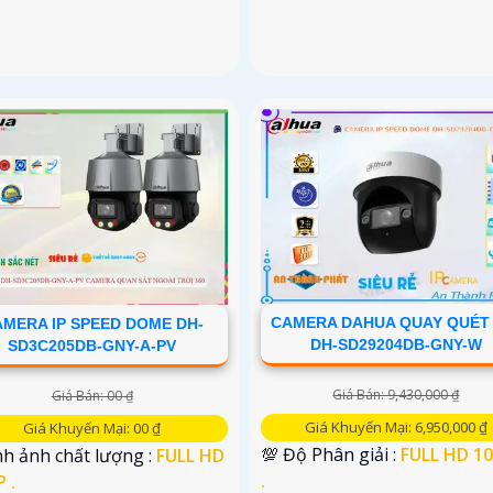
CAMERA DAHUA QUAY QUÉT 
MERA IP SPEED DOME DH-
DH-SD29204DB-GNY-W
SD3C205DB-GNY-A-PV
Giá Bán: 9,430,000 ₫
Giá Bán: 00 ₫
Giá Khuyến Mại: 6,950,000 ₫
Giá Khuyến Mại: 00 ₫
💯 Độ Phân giải :
FULL HD 1
h ảnh chất lượng :
FULL HD
.
 .