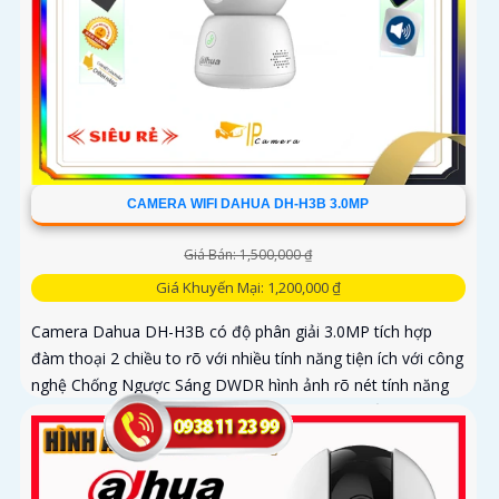
CAMERA WIFI DAHUA DH-H3B 3.0MP
Giá Bán: 1,500,000 ₫
Giá Khuyến Mại: 1,200,000 ₫
Camera Dahua DH-H3B có độ phân giải 3.0MP tích hợp
đàm thoại 2 chiều to rõ với nhiều tính năng tiện ích với công
nghệ Chống Ngược Sáng DWDR hình ảnh rõ nét tính năng
phát hiện chuyển động phân biệt người và chuyển động
khác, Hồng ngoại 10m cho giám sát ban đêm sắc nét dù
thiếu ánh sáng