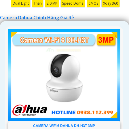
Dual Light
Thân
2.0 MP
Speed Dome
CMOS
Xoay 360
Camera Dahua Chính Hãng Giá Rẻ
'
CAMERA WIFI 6 DAHUA DH-H3T 3MP