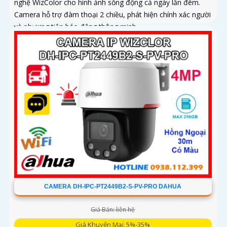
nghệ WizColor cho hình ảnh sống động cả ngày lẫn đêm.
Camera hỗ trợ đàm thoại 2 chiều, phát hiện chính xác người
và phương tiện báo động thông minh
CAMERA DH-IPC-PT2449B2-S-PV-PRO DAHUA
Giá Bán: liên hệ
Giá Khuyến Mại: 5%-35%