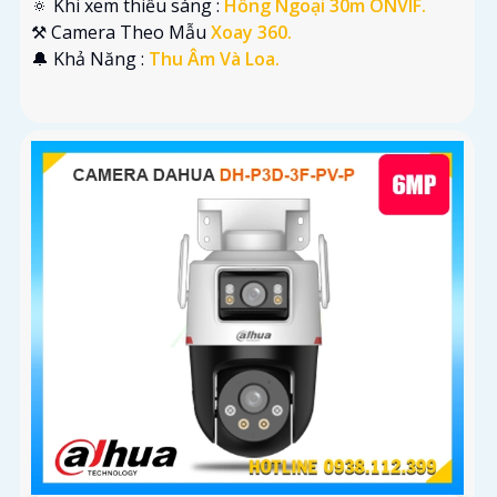
🔅 Khi xem thiếu sáng :
Hồng Ngoại 30m ONVIF.
⚒ Camera Theo Mẫu
Xoay 360.
️🔔 Khả Năng :
Thu Âm Và Loa.