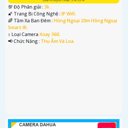
💯 Độ Phân giải :
3k .
🌠 Trang Bị Công Nghệ :
IP Wifi.
🌈 Tầm Xa Ban Đêm :
Hồng Ngoại 20m Hồng Ngoại
Smart IR.
↕️ Loại Camera
Xoay 360.
️📢 Chức Năng :
Thu Âm Và Loa.