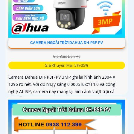
CAMERA NGOÀI TRỜI DAHUA DH-P3F-PV
Giá Bán: Liên Hệ
Giá Khuyến Mại: 5%-35%
Camera Dahua DH-P3F-PV 3MP ghi lại hình ảnh 2304 ×
1296 rõ nét. Với độ nhạy sáng 0.0005 lux@F1.0 và công
nghệ AI-ISP, camera này mang lại hình ảnh vượt trội cả
ngày lẫn đêm