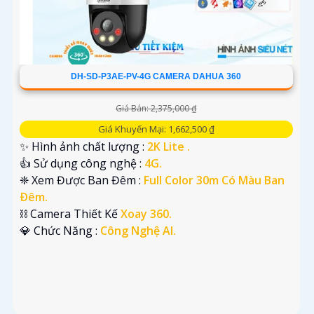
DH-SD-P3AE-PV-4G CAMERA DAHUA 360
Giá Bán: 2,375,000 ₫
Giá Khuyến Mại: 1,662,500 ₫
✨ Hình ảnh chất lượng :
2K Lite .
👍 Sử dụng công nghệ :
4G.
❈ Xem Được Ban Đêm :
Full Color 30m Có Màu Ban
Ðêm.
⛓ Camera Thiết Kế
Xoay 360.
️💎 Chức Năng :
Công Nghệ AI.