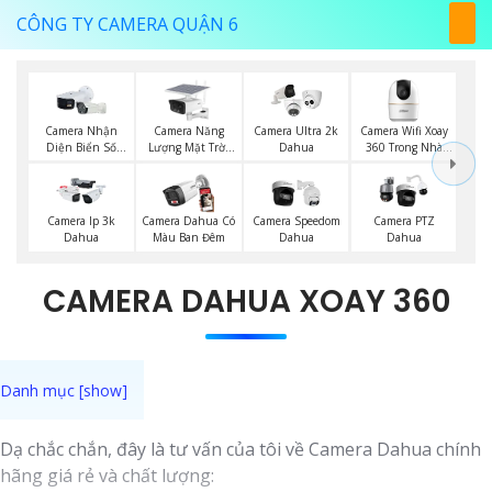
CÔNG TY CAMERA QUẬN 6
Camera Năng
Camera Wifi Xoay
Camera Nhận
Camera Ultra 2k
Lượng Mặt Trời
360 Trong Nhà
Diện Biển Số
Dahua
Dahua
Dahua
Dahua
Camera Ip 3k
Camera Dahua Có
Camera Speedom
Camera PTZ
Dahua
Màu Ban Đêm
Dahua
Dahua
CAMERA DAHUA XOAY 360
Dạ chắc chắn, đây là tư vấn của tôi về Camera Dahua chính
hãng giá rẻ và chất lượng: