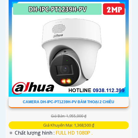
CAMERA DH-IPC-PT1239H-PV ĐÀM THOẠI 2 CHIỀU
Giá Bán: 1,955,000 ₫
Giá Khuyến Mại: 1,368,500 ₫
🔅 Chất lượng hình :
FULL HD 1080P .