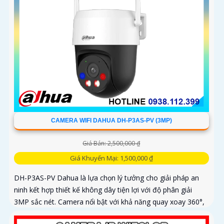
CAMERA WIFI DAHUA DH-P3AS-PV (3MP)
Giá Bán: 2,500,000 ₫
Giá Khuyến Mại: 1,500,000 ₫
DH-P3AS-PV Dahua là lựa chọn lý tưởng cho giải pháp an
ninh kết hợp thiết kế không dây tiện lợi với độ phân giải
3MP sắc nét. Camera nổi bật với khả năng quay xoay 360°,
phát hiện chính xác người và phương tiện, cảnh báo tức thì