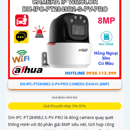
bằng đèn nháy và còi hú
DH-IPC-PT2849B2-S-PV-PRO CAMERA DAHUA (8MP)
Giá Bán: liên hệ
Giá Khuyến Mại: 5%-35%
DH-IPC-PT2849B2-S-PV-PRO là dòng camera quay quét
thông minh với độ phân giải 8MP siêu nét, tích hợp công