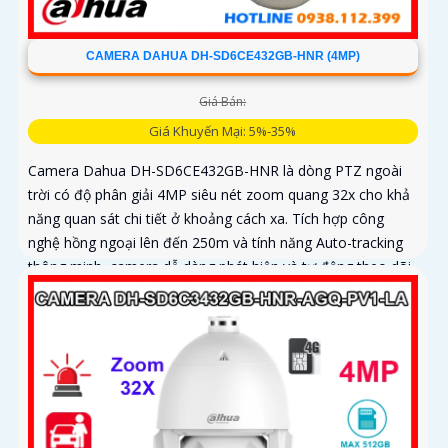
CAMERA DAHUA DH-SD6CE432GB-HNR (4MP)
Giá Bán:
Giá Khuyến Mại: 5%-35%
Camera Dahua DH-SD6CE432GB-HNR là dòng PTZ ngoài
trời có độ phân giải 4MP siêu nét zoom quang 32x cho khả
năng quan sát chi tiết ở khoảng cách xa. Tích hợp công
nghệ hồng ngoại lên đến 250m và tính năng Auto-tracking
thông minh, camera dễ dàng phát hiện và tự động theo dõi
mục tiêu chuyển động