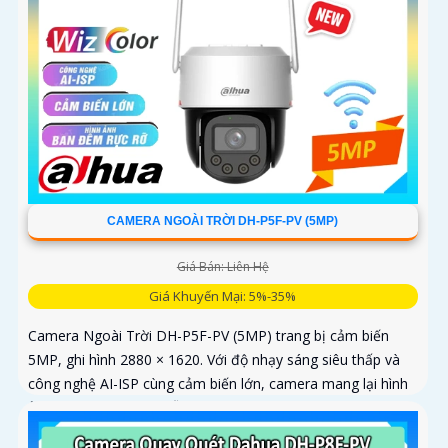
CAMERA NGOÀI TRỜI DH-P5F-PV (5MP)
Giá Bán: Liên Hệ
Giá Khuyến Mại: 5%-35%
Camera Ngoài Trời DH-P5F-PV (5MP) trang bị cảm biến
5MP, ghi hình 2880 × 1620. Với độ nhạy sáng siêu thấp và
công nghệ AI-ISP cùng cảm biến lớn, camera mang lại hình
ảnh vượt trội cả ngày lẫn đêm