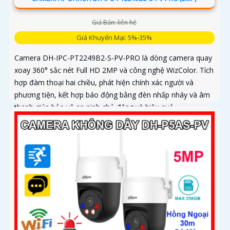
Giá Bán: liên hệ
Giá Khuyến Mại: 5%-35%
Camera DH-IPC-PT2249B2-S-PV-PRO là dòng camera quay
xoay 360° sắc nét Full HD 2MP và công nghệ WizColor. Tích
hợp đàm thoại hai chiều, phát hiện chính xác người và
phương tiện, kết hợp báo động bằng đèn nhấp nháy và âm
thanh giúp bảo vệ an ninh chủ động và hiệu quả