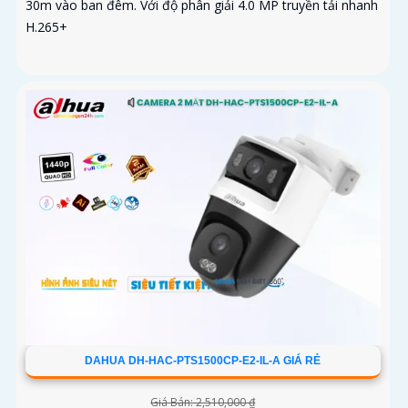
30m vào ban đêm. Với độ phân giải 4.0 MP truyền tải nhanh
H.265+
DAHUA DH-HAC-PTS1500CP-E2-IL-A GIÁ RẺ
Giá Bán: 2,510,000 ₫