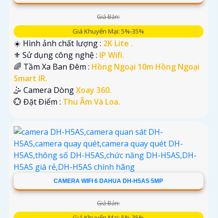
Giá Bán:
Giá Khuyến Mại: 5%-35%
☀️ Hình ảnh chất lượng :
2K Lite .
⚜️ Sử dụng công nghệ :
IP Wifi.
🌈 Tầm Xa Ban Đêm :
Hồng Ngoại 10m Hồng Ngoại
Smart IR.
🤹 Camera Dòng
Xoay 360.
️💮 Đặt Điểm :
Thu Âm Và Loa.
CAMERA WIFI 6 DAHUA DH-H5AS 5MP
Giá Bán:
Giá Khuyến Mại: 5%-35%