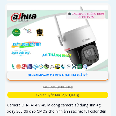
DH-P4F-PV-4G CAMERA DAHUA GIÁ RẺ
Giá Bán: 3,830,000 ₫
Giá Khuyến Mại: 2,681,000 ₫
Camera DH-P4F-PV-4G là dòng camera sử dụng sim 4g
xoay 360 độ chip CMOS cho hình ảnh sắc nét full color đến