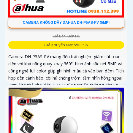
CAMERA KHÔNG DÂY DAHUA DH-P5AS-PV (5MP)
Giá Bán: Liên Hệ
Giá Khuyến Mại: 5%-35%
Camera DH-P5AS-PV mang đến trải nghiệm giám sát toàn
diện với khả năng quay xoay 360°, hình ảnh sắc nét 5MP và
công nghệ full color giúp ghi hình màu cả vào ban đêm. Tích
hợp đèn cảnh báo, còi hú chống trộm, tầm nhìn hồng ngoại
30m, khe thẻ nhớ đến 256GB cùng chuẩn chống nước IP66
camera hoạt động ổn định trong mọi điều kiện