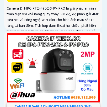
Camera DH-IPC-PT2449B2-S-PV-PRO là giải pháp an ninh
toàn diện với khả năng quay xoay 360 độ, độ phân giải 4MP
siêu nét và công nghệ WizColor cho hình ảnh màu sắc rõ
ràng cả ban đêm. Tích hợp đàm thoại hai chiều, phát hiện
thông minh người và phương tiện, cảnh báo chính xác, hỗ
trợ thẻ nhớ lên đến 256GB
CAMERA IP DAHUA DH-IPC-PT2249B2-S-PV-PRO (2MP)