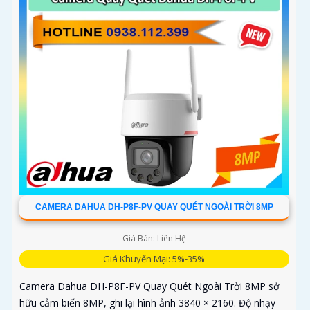
CAMERA DAHUA DH-P8F-PV QUAY QUÉT NGOÀI TRỜI 8MP
Giá Bán: Liên Hệ
Giá Khuyến Mại: 5%-35%
Camera Dahua DH-P8F-PV Quay Quét Ngoài Trời 8MP sở
hữu cảm biến 8MP, ghi lại hình ảnh 3840 × 2160. Độ nhạy