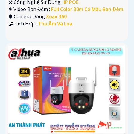
⚒ Công Nghệ Sử Dụng :
IP POE.
❃ Video Ban Đêm :
Full Color 30m Có Màu Ban Ðêm.
🛡 Camera Dòng
Xoay 360.
️🛃 Tích Hợp :
Thu Âm Và Loa.