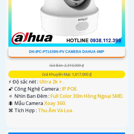
DH-IPC-PT1439H-PV CAMERA DAHUA 4MP
Giá Bán: 2,310,000 ₫
Giá Khuyến Mại: 1,617,000 ₫
️⚡ Độ sắc nét :
Ultra 2k + .
🌠 Công Nghệ Camera :
IP POE.
🔅 Nhìn Ban Đêm :
Full Color 30m Hồng Ngoại SMD.
🐜 Mẫu Camera
Xoay 360.
️⌘ Tích Hợp :
Thu Âm Và Loa.