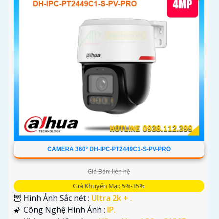
CAMERA 360° DH-IPC-PT2449C1-S-PV-PRO
Giá Bán: liên hệ
Giá Khuyến Mại: 5%-35%
🦉 Hình Ảnh Sắc nét :
Ultra 2k + .
🌠 Công Nghệ Hình Ảnh :
IP.