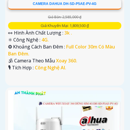
CAMERA DAHUA DH-SD-P5AE-PV-4G
Giá Bán: 2,585,000 ₫
Giá Khuyến Mại: 1,809,500 ₫
👀 Hình Ành Chất Lượng :
3k .
⚛️ Công Nghệ :
4G.
❂ Khoảng Cách Ban Đêm :
Full Color 30m Có Màu
Ban Ðêm.
🕉️ Camera Theo Mẫu
Xoay 360.
️🎙 Tích Hợp :
Công Nghệ AI.