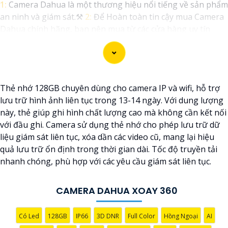
1:
Camera Dahua là một thương hiệu nổi tiếng về sản phẩm
an ninh và giám sát.⚒
2:
Để Hoàn toàn tin cậy mua Camera
Dahua chính hãng, bạn nên mua từ các cửa hàng uy tín
hoặc các đại lý chính thức của Dahua.☄️
3:
Mức giá của
Camera Dahua có thể thay đổi tùy vào model và chức năng
của camera. Bạn nên tìm hiểu kỹ trước khi đầu tư.🎖️
4:
Chất
lượng của Camera Dahua được đánh giá cao với độ phân
Thẻ nhớ 128GB chuyên dùng cho camera IP và wifi, hỗ trợ
giải cao, tính năng thông minh và độ tin cậy.💖
5:
Nếu bạn
lưu trữ hình ảnh liên tục trong 13-14 ngày. Với dung lượng
muốn tìm camera Dahua giá rẻ, bạn có thể tham khảo trên
này, thẻ giúp ghi hình chất lượng cao mà không cần kết nối
các website thương mại điện tử hoặc tại các cửa hàng điện
với đầu ghi. Camera sử dụng thẻ nhớ cho phép lưu trữ dữ
tử.
liệu giám sát liên tục, xóa dần các video cũ, mang lại hiệu
Hy vọng rằng những thông tin trên sẽ giúp bạn chọn lựa
quả lưu trữ ổn định trong thời gian dài. Tốc độ truyền tải
được Camera Dahua chính hãng, giá rẻ và chất lượng. Nếu
nhanh chóng, phù hợp với các yêu cầu giám sát liên tục.
bạn có thêm câu hỏi hoặc cần tư vấn thêm, đừng ngần ngại
để lại Cung cấp cho công trình biết.
CAMERA DAHUA XOAY 360
Có Led
128GB
IP66
3D DNR
Full Color
Hồng Ngoại
AI