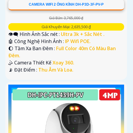
CAMERA WIFI 2 ỐNG KÍNH DH-P3D-3F-PV-P
Giá Bán: 3,765,000 ₫
Giá Khuyến Mại: 2,635,500 ₫
👁️‍🗨 Hình Ảnh Sắc nét :
Ultra 3k + Sắc Nét .
🤖️ Công Nghệ Hình Ảnh :
IP Wifi POE.
🌔 Tầm Xa Ban Đêm :
Full Color 40m Có Màu Ban
Ðêm.
🤹 Camera Thiết Kế
Xoay 360.
️📡 Đặt Điểm :
Thu Âm Và Loa.