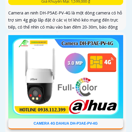
Giá Khuyến Mại: 1,599,000 ₫
Camera an ninh DH-P5AE-PV-4G là một dòng camera có hỗ
trợ sim 4g giúp lắp đặt ở các vị trí khó kéo mạng đến trực
tiếp, có thể nhìn có màu vào ban đêm 20-30m, báo động
còi hú và đèn chớp tại chỗ, tích hợp khả năng quay xoay
360 độ ấn tượng, chống nước IP 66
CAMERA 4G DAHUA DH-P3AE-PV-4G