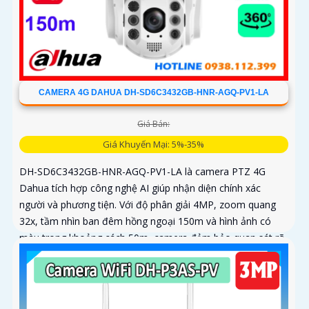
CAMERA 4G DAHUA DH-SD6C3432GB-HNR-AGQ-PV1-LA
Giá Bán:
Giá Khuyến Mại: 5%-35%
DH-SD6C3432GB-HNR-AGQ-PV1-LA là camera PTZ 4G
Dahua tích hợp công nghệ AI giúp nhận diện chính xác
người và phương tiện. Với độ phân giải 4MP, zoom quang
32x, tầm nhìn ban đêm hồng ngoại 150m và hình ảnh có
màu trong khoảng cách 50m, camera đảm bảo quan sát rõ
nét 24/7