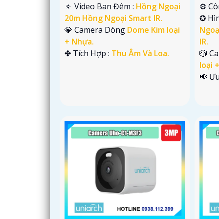
🔅 Video Ban Đêm :
Hồng Ngoại
⚙ Cô
20m Hồng Ngoại Smart IR.
✪ Hì
💎 Camera Dòng
Dome Kim loại
Ngoạ
+ Nhựa.
IR.
️✤ Tích Hợp :
Thu Âm Và Loa.
🎲 C
loại 
️📢 Ư