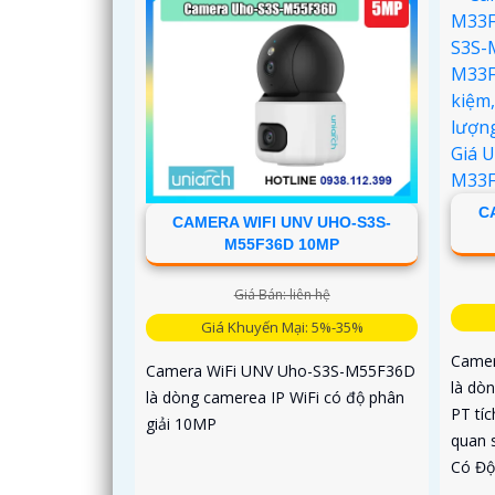
C
CAMERA WIFI UNV UHO-S3S-
M55F36D 10MP
Giá Bán: liên hệ
Giá Khuyến Mại: 5%-35%
Camer
Camera WiFi UNV Uho-S3S-M55F36D
là dò
là dòng camerea IP WiFi có độ phân
PT tíc
giải 10MP
quan s
Có Độ