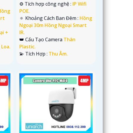
⚙ Tích hợp công nghệ :
IP Wifi
POE.
Hồng
🔅 Khoảng Cách Ban Đêm :
Hồng
rt
Ngoại 30m Hồng Ngoại Smart
IR.
ại +
👑 Cấu Tạo Camera
Thân
Plastic.
 Loa.
️💫 Tích Hợp :
Thu Âm.