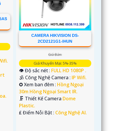
5AS
CAMERA HIKVISION DS-
2CD2121G1-IHUN
Giá Bán:
Wifi.
Giá Khuyến Mại: 5%-35%
👁 Độ sắc nét :
FULL HD 1080P .
rt
🕉️ Công Nghệ Camera :
IP Wifi.
✪ Xem ban đêm :
Hồng Ngoại
30m Hồng Ngoại Smart IR.
oa.
🗜️ Thiết Kế Camera
Dome
Plastic.
️₤ Điểm Nỗi Bật :
Công Nghệ AI.