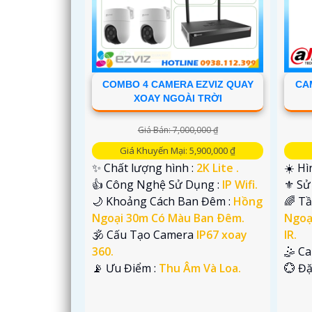
COMBO 4 CAMERA EZVIZ QUAY
CA
XOAY NGOÀI TRỜI
Giá Bán: 7,000,000 ₫
Giá Khuyến Mại: 5,900,000 ₫
'
✨ Chất lượng hình :
2K Lite .
☀️ Hì
👍 Công Nghệ Sử Dụng :
IP Wifi.
⚜️ S
🌙 Khoảng Cách Ban Đêm :
Hồng
🌈 T
Ngoại 30m Có Màu Ban Ðêm.
Ngoạ
🕉️ Cấu Tạo Camera
IP67 xoay
IR.
360.
🤹 C
️📡 Ưu Điểm :
Thu Âm Và Loa.
️💮 Đ