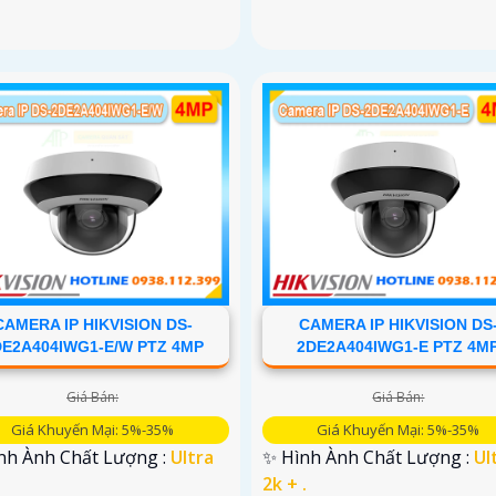
CAMERA IP HIKVISION DS-
CAMERA IP HIKVISION DS
DE2A404IWG1-E/W PTZ 4MP
2DE2A404IWG1-E PTZ 4M
Giá Bán:
Giá Bán:
Giá Khuyến Mại: 5%-35%
Giá Khuyến Mại: 5%-35%
ình Ành Chất Lượng :
Ultra
✨ Hình Ành Chất Lượng :
Ul
.
2k + .