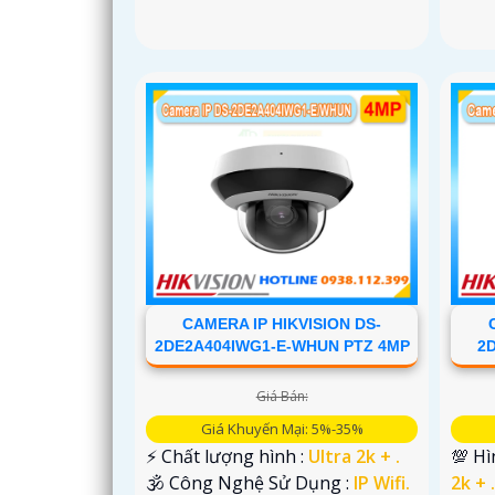
CAMERA IP HIKVISION DS-
2DE2A404IWG1-E-WHUN PTZ 4MP
2
Giá Bán:
Giá Khuyến Mại: 5%-35%
️⚡ Chất lượng hình :
Ultra 2k + .
💯 H
🕉️ Công Nghệ Sử Dụng :
IP Wifi.
2k + 