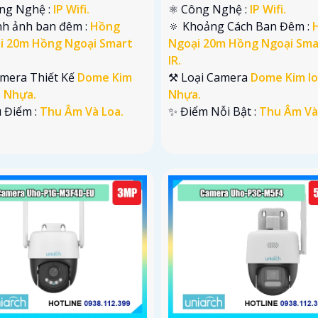
ng Nghệ :
IP Wifi.
⚛️ Công Nghệ :
IP Wifi.
nh ảnh ban đêm :
Hồng
🔅 Khoảng Cách Ban Đêm :
i 20m Hồng Ngoại Smart
Ngoại 20m Hồng Ngoại Sma
IR.
amera Thiết Kế
Dome Kim
⚒ Loại Camera
Dome Kim lo
+ Nhựa.
Nhựa.
u Điểm :
Thu Âm Và Loa.
️✨ Điểm Nỗi Bật :
Thu Âm Và