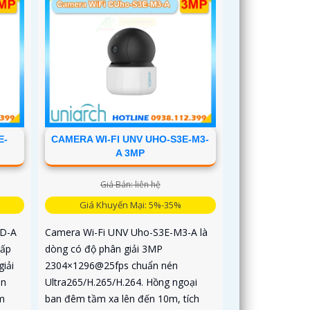
E-
CAMERA WI-FI UNV UHO-S3E-M3-
A 3MP
Giá Bán: liên hệ
Giá Khuyến Mại: 5%-35%
TD-A
Camera Wi-Fi UNV Uho-S3E-M3-A là
cấp
dòng có độ phân giải 3MP
iải
2304×1296@25fps chuẩn nén
èn
Ultra265/H.265/H.264. Hồng ngoại
m
ban đêm tầm xa lên đến 10m, tích