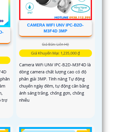
CAMERA WIFI UNV IPC-B2D-
M3F4D 3MP
D-
Giá Bán: Liên Hệ
Giá Khuyến Mại: 1,235,000 ₫
Camera WiFi UNV IPC-B2D-M3F4D là
dòng camera chất lượng cao có độ
F4D
phân giải 3MP. Tính năng Tự động
 phân
chuyển ngày đêm, tự động cân bằng
tầm
ánh sáng trắng, chống gợn, chống
m,
nhiễu
 trợ