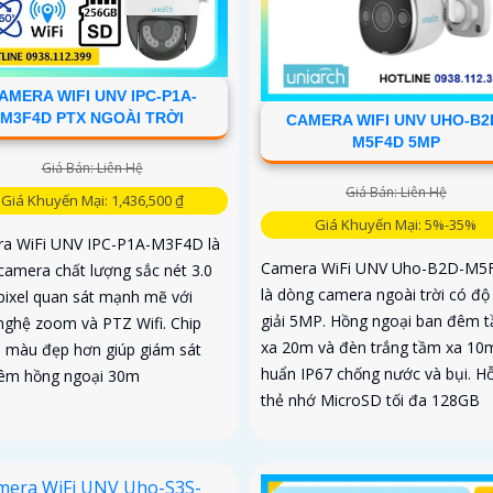
AMERA WIFI UNV IPC-P1A-
M3F4D PTX NGOÀI TRỜI
CAMERA WIFI UNV UHO-B2
M5F4D 5MP
Giá Bán: Liên Hệ
Giá Bán: Liên Hệ
Giá Khuyến Mại: 1,436,500 ₫
Giá Khuyến Mại: 5%-35%
a WiFi UNV IPC-P1A-M3F4D là
Camera WiFi UNV Uho-B2D-M5
camera chất lượng sắc nét 3.0
là dòng camera ngoài trời có độ
ixel quan sát mạnh mẽ với
giải 5MP. Hồng ngoại ban đêm 
nghệ zoom và PTZ Wifi. Chip
xa 20m và đèn trắng tầm xa 10
màu đẹp hơn giúp giám sát
huẩn IP67 chống nước và bụi. Hỗ
êm hồng ngoại 30m
thẻ nhớ MicroSD tối đa 128GB