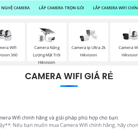
 NGHỆ CAMERA
LẮP CAMERA TRỌN GÓI
LẮP CAMERA WIFI CHÍ
mera Wifi
Camera Năng
Camera Wi
Camera Ip Ultra 2k
vision 360
Lượng Mặt Trời
Hikvisio
Hikvision
Hikvision
CAMERA WIFI GIÁ RẺ
amera Wifi chính hãng và giải pháp phù hợp cho bạn:
cậy**: Nếu bạn muốn mua Camera Wifi chính hãng, hãy chọn 