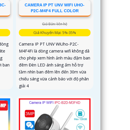
3C-
CAMERA IP PT UNV WIFI UHO-
P2C-M4F4 FULL COLOR
Giá Bán: liên hệ
Giá Khuyến Mại: 5%-35%
dòng
Camera IP PT UNV WiUho-P2C-
ite
M4F4Fi là dòng camera wifi không dâ
ng
cho phép xem hình ảnh màu đậm ban
i ban
đêm Đèn LED ánh sáng ấm hỗ trợ
tầm nhìn ban đêm lên đến 30m vừa
chiếu sáng vừa cảnh báo với độ phân
giải 4