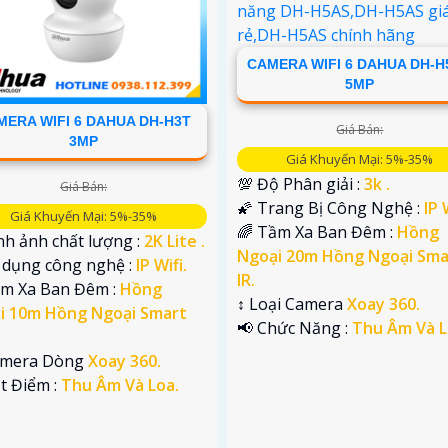
CAMERA WIFI 6 DAHUA DH-H
5MP
MERA WIFI 6 DAHUA DH-H3T
Giá Bán:
3MP
Giá Khuyến Mại: 5%-35%
💯 Độ Phân giải :
3k .
Giá Bán:
🌠 Trang Bị Công Nghệ :
IP 
Giá Khuyến Mại: 5%-35%
🌈 Tầm Xa Ban Đêm :
Hồng
nh ảnh chất lượng :
2K Lite .
Ngoại 20m Hồng Ngoại Sma
ử dụng công nghệ :
IP Wifi.
IR.
ầm Xa Ban Đêm :
Hồng
↕️ Loại Camera
Xoay 360.
i 10m Hồng Ngoại Smart
️📢 Chức Năng :
Thu Âm Và L
amera Dòng
Xoay 360.
ặt Điểm :
Thu Âm Và Loa.