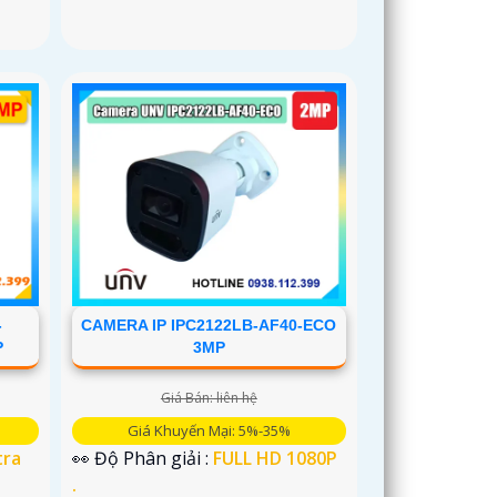
CAMERA IP IPC2122LB-AF40-ECO
-
3MP
P
Giá Bán: liên hệ
Giá Khuyến Mại: 5%-35%
👀 Độ Phân giải :
FULL HD 1080P
tra
.