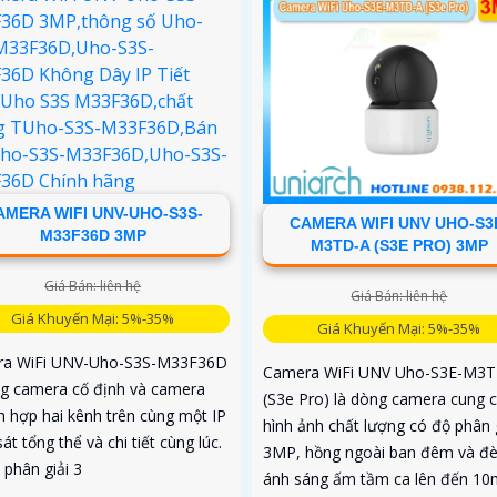
AMERA WIFI UNV-UHO-S3S-
CAMERA WIFI UNV UHO-S3
M33F36D 3MP
M3TD-A (S3E PRO) 3MP
Giá Bán: liên hệ
Giá Bán: liên hệ
Giá Khuyến Mại: 5%-35%
Giá Khuyến Mại: 5%-35%
a WiFi UNV-Uho-S3S-M33F36D
Camera WiFi UNV Uho-S3E-M3
ng camera cố định và camera
(S3e Pro) là dòng camera cung 
h hợp hai kênh trên cùng một IP
hình ảnh chất lượng có độ phân g
át tổng thể và chi tiết cùng lúc.
3MP, hồng ngoài ban đêm và đ
 phân giải 3
ánh sáng ấm tầm ca lên đến 10