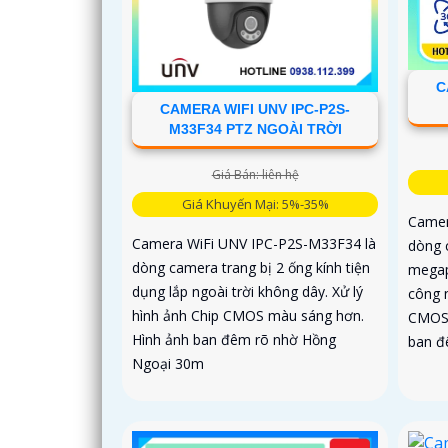
C
CAMERA WIFI UNV IPC-P2S-
M33F34 PTZ NGOÀI TRỜI
Giá Bán: liên hệ
Giá Khuyến Mại: 5%-35%
Camer
Camera WiFi UNV IPC-P2S-M33F34 là
dòng 
dòng camera trang bị 2 ống kính tiện
megap
dụng lắp ngoài trời không dây. Xử lý
công 
hình ảnh Chip CMOS màu sáng hơn.
CMOS 
Hình ảnh ban đêm rõ nhờ Hồng
ban đ
Ngoại 30m