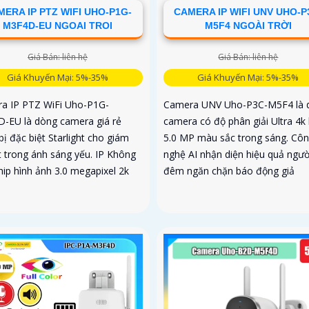
ERA IP PTZ WIFI UHO-P1G-
CAMERA IP WIFI UNV UHO-P
M3F4D-EU NGOAI TROI
M5F4 NGOÀI TRỜI
Giá Bán: liên hệ
Giá Bán: liên hệ
Giá Khuyến Mại: 5%-35%
Giá Khuyến Mại: 5%-35%
a IP PTZ WiFi Uho-P1G-
Camera UNV Uho-P3C-M5F4 là 
-EU là dòng camera giá rẻ
camera có độ phân giải Ultra 4k l
bị đặc biệt Starlight cho giám
5.0 MP màu sắc trong sáng. Cô
t trong ánh sáng yếu. IP Không
nghệ AI nhận diện hiệu quả ngườ
hip hình ảnh 3.0 megapixel 2k
đêm ngăn chặn báo động giả