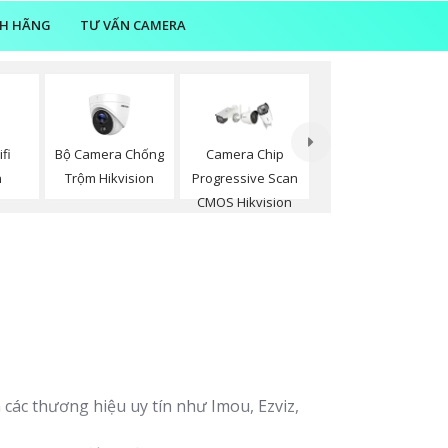
NH HÃNG
TƯ VẤN CAMERA
fi
Bộ Camera Chống
Camera Chip
n
Trộm Hikvision
Progressive Scan
CMOS Hikvision
các thương hiệu uy tín như Imou, Ezviz,