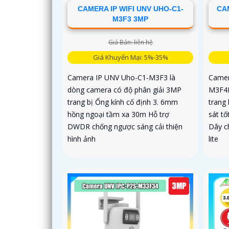
CAMERA IP WIFI UNV UHO-C1-
CAM
M3F3 3MP
Giá Bán: liên hệ
Giá Khuyến Mại: 5%-35%
Camera IP UNV Uho-C1-M3F3 là
Camer
dòng camera có độ phân giải 3MP
M3F4D
trang bị Ống kính cố định 3. 6mm
trang 
hồng ngoại tầm xa 30m Hỗ trợ
sát tố
DWDR chống ngược sáng cải thiện
Dây c
hình ảnh
lite