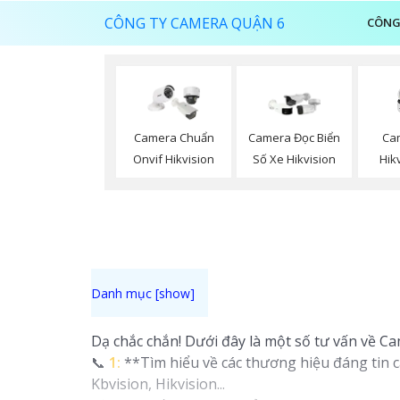
CÔNG TY CAMERA QUẬN 6
CÔNG
Ca
Camera Chuẩn
Camera Đọc Biển
Hik
Onvif Hikvision
Số Xe Hikvision
Dạ chắc chắn! Dưới đây là một số tư vấn về C
📞
1:
**Tìm hiểu về các thương hiệu đáng tin 
Kbvision, Hikvision...