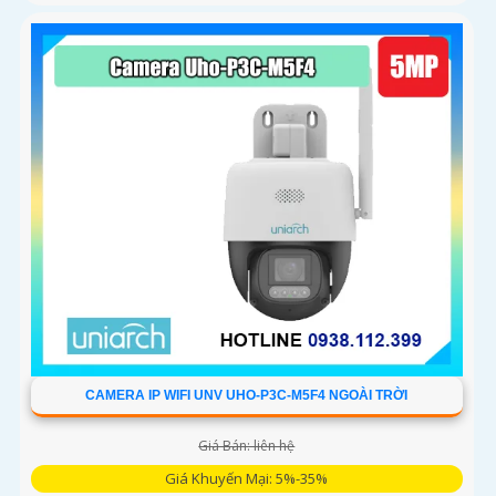
CAMERA IP WIFI UNV UHO-P3C-M5F4 NGOÀI TRỜI
Giá Bán: liên hệ
Giá Khuyến Mại: 5%-35%