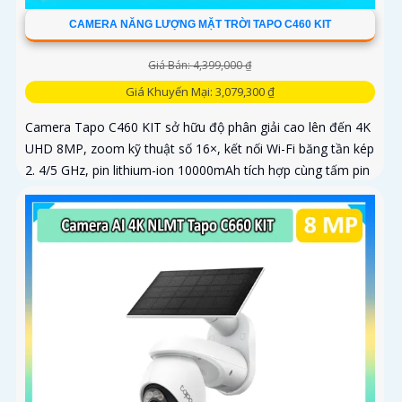
CAMERA NĂNG LƯỢNG MẶT TRỜI TAPO C460 KIT
Giá Bán: 4,399,000 ₫
Giá Khuyến Mại: 3,079,300 ₫
Camera Tapo C460 KIT sở hữu độ phân giải cao lên đến 4K
UHD 8MP, zoom kỹ thuật số 16×, kết nối Wi-Fi băng tần kép
2. 4/5 GHz, pin lithium-ion 10000mAh tích hợp cùng tấm pin
năng lượng mặt trời 5