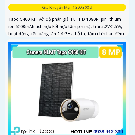
Giá Khuyến Mại: 1,399,300 ₫
Tapo C400 KIT với độ phân giải Full HD 1080P, pin lithium-
ion 5200mAh tích hợp kết hợp tấm pin mặt trời 5,2V/2,5W,
hoạt động trên băng tần 2,4 GHz, hỗ trợ tầm nhìn ban đêm
có màu lên đến 9m, phát hiện chuyển động và con người
bằng AI, đồng thời lưu trữ dữ liệu qua thẻ microSD lên đến
512GB