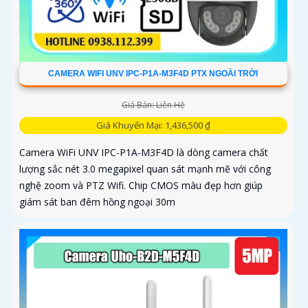
CAMERA WIFI UNV IPC-P1A-M3F4D PTX NGOÀI TRỜI
Giá Bán: Liên Hệ
Giá Khuyến Mại: 1,436,500 ₫
Camera WiFi UNV IPC-P1A-M3F4D là dòng camera chất
lượng sắc nét 3.0 megapixel quan sát mạnh mẽ với công
nghệ zoom và PTZ Wifi. Chip CMOS màu đẹp hơn giúp
giám sát ban đêm hồng ngoại 30m