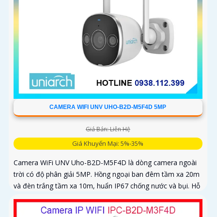
CAMERA WIFI UNV UHO-B2D-M5F4D 5MP
Giá Bán: Liên Hệ
Giá Khuyến Mại: 5%-35%
Camera WiFi UNV Uho-B2D-M5F4D là dòng camera ngoài
trời có độ phân giải 5MP. Hồng ngoại ban đêm tầm xa 20m
và đèn trắng tầm xa 10m, huẩn IP67 chống nước và bụi. Hỗ
trợ thẻ nhớ MicroSD tối đa 128GB