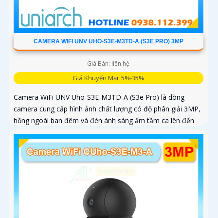
CAMERA WIFI UNV UHO-S3E-M3TD-A (S3E PRO) 3MP
Giá Bán: liên hệ
Giá Khuyến Mại: 5%-35%
Camera WiFi UNV Uho-S3E-M3TD-A (S3e Pro) là dòng
camera cung cấp hình ảnh chất lượng có độ phân giải 3MP,
hồng ngoài ban đêm và đèn ánh sáng ấm tầm ca lên đến
10m