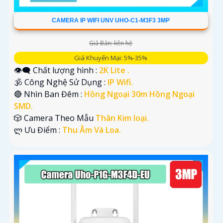
CAMERA IP WIFI UNV UHO-C1-M3F3 3MP
Giá Bán: liên hệ
Giá Khuyến Mại: 5%-35%
👁️‍🗨 Chất lượng hình :
2K Lite .
🕉️ Công Nghệ Sử Dụng :
IP Wifi.
🔴 Nhìn Ban Đêm :
Hồng Ngoại 30m Hồng Ngoại
SMD.
🎲 Camera Theo Mẫu
Thân Kim loại.
️ლ Ưu Điểm :
Thu Âm Và Loa.