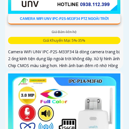
CAMERA WIFI UNV IPC-P2S-M33F34 PTZ NGOÀI TRỜI
Giá Bán: liên hệ
Giá Khuyến Mại: 5%-35%
Camera WiFi UNV IPC-P2S-M33F34 là dòng camera trang bị
2 ống kính tiện dụng lắp ngoài trời không dây. Xử lý hình ảnh
Chip CMOS màu sáng hơn. Hình ảnh ban đêm rõ nhờ Hồng
Ngoại 30m