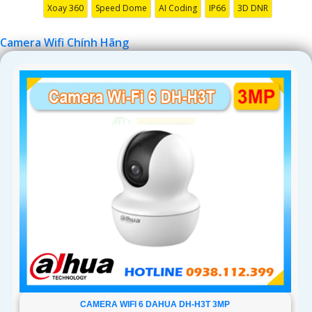
Xoay 360
Speed Dome
AI Coding
IP66
3D DNR
đỡ bạn tốt hơn.
Camera Wifi Chính Hãng
'
CAMERA WIFI 6 DAHUA DH-H3T 3MP