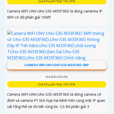
Giá Khuyến Mại: 5%-35%
Camera WiFi UNV Uho-S3S-M55F36D là dòng camerea IP
WiFi có độ phân giải 10MP
CAMERA WIFI UNV-UHO-S3S-M33F36D 3MP
Giá Bán: liên hệ
Giá Khuyến Mại: 5%-35%
Camera WiFi UNV-Uho-S3S-M33F36D là dòng camera cố
định và camera PT tích hợp hai kênh trên cùng một IP quan
sát tổng thể và chi tiết cùng lúc. Có Độ phân giải 3