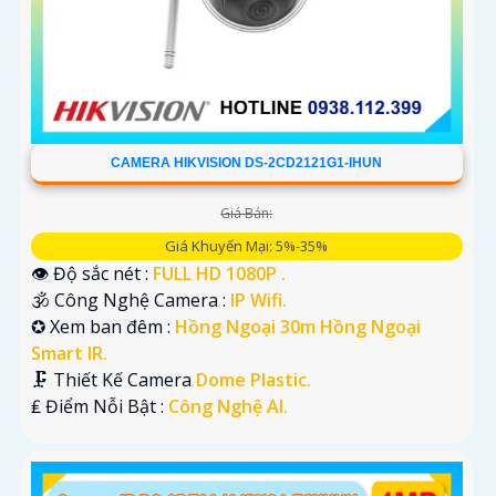
CAMERA HIKVISION DS-2CD2121G1-IHUN
Giá Bán:
Giá Khuyến Mại: 5%-35%
👁 Độ sắc nét :
FULL HD 1080P .
🕉️ Công Nghệ Camera :
IP Wifi.
✪ Xem ban đêm :
Hồng Ngoại 30m Hồng Ngoại
Smart IR.
🗜️ Thiết Kế Camera
Dome Plastic.
️₤ Điểm Nỗi Bật :
Công Nghệ AI.