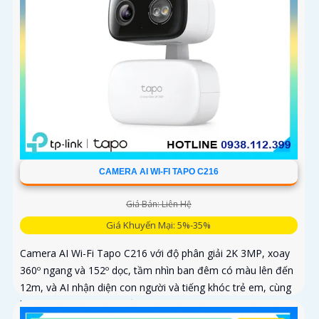
CAMERA AI WI-FI TAPO C216
Giá Bán: Liên Hệ
Giá Khuyến Mại: 5%-35%
Camera AI Wi-Fi Tapo C216 với độ phân giải 2K 3MP, xoay
360º ngang và 152º dọc, tầm nhìn ban đêm có màu lên đến
12m, và AI nhận diện con người và tiếng khóc trẻ em, cùng
khả năng theo dõi chuyển động tự động