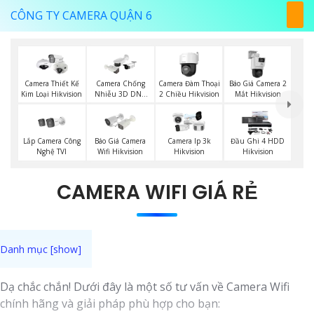
CÔNG TY CAMERA QUẬN 6
Camera Đàm Thoại
Báo Giá Camera 2
Camera Thiết Kế
Camera Chống
2 Chiều Hikvision
Mắt Hikvision
Kim Loại Hikvision
Nhiễu 3D DNR
Hikvison
Lắp Camera Công
Báo Giá Camera
Camera Ip 3k
Đầu Ghi 4 HDD
Nghệ TVI
Wifi Hikvision
Hikvision
Hikvision
CAMERA WIFI GIÁ RẺ
Dạ chắc chắn! Dưới đây là một số tư vấn về Camera Wifi
chính hãng và giải pháp phù hợp cho bạn: