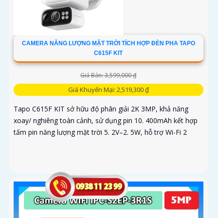
CAMERA NĂNG LƯỢNG MẶT TRỜI TÍCH HỢP ĐÈN PHA TAPO
C615F KIT
Giá Bán: 3,599,000 ₫
Giá Khuyến Mại: 2,519,300 ₫
Tapo C615F KIT sở hữu độ phân giải 2K 3MP, khả năng
xoay/ nghiêng toàn cảnh, sử dụng pin 10. 400mAh kết hợp
tấm pin năng lượng mặt trời 5. 2V–2. 5W, hỗ trợ Wi-Fi 2