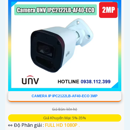
CAMERA IP IPC2122LB-AF40-ECO 3MP
Giá Bán: liên hệ
Giá Khuyến Mại: 5%-35%
👀 Độ Phân giải :
FULL HD 1080P .