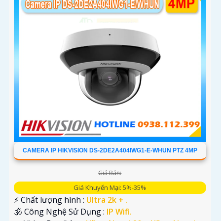
CAMERA IP HIKVISION DS-2DE2A404IWG1-E-WHUN PTZ 4MP
Giá Bán:
Giá Khuyến Mại: 5%-35%
️⚡ Chất lượng hình :
Ultra 2k + .
🕉️ Công Nghệ Sử Dụng :
IP Wifi.