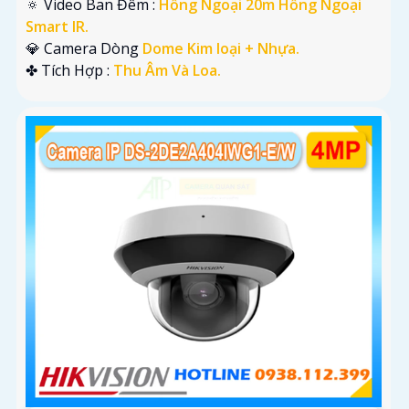
🔅 Video Ban Đêm :
Hồng Ngoại 20m Hồng Ngoại
Smart IR.
💎 Camera Dòng
Dome Kim loại + Nhựa.
️✤ Tích Hợp :
Thu Âm Và Loa.