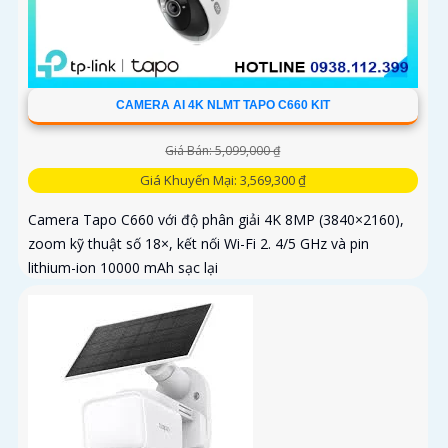
CAMERA AI 4K NLMT TAPO C660 KIT
Giá Bán: 5,099,000 ₫
Giá Khuyến Mại: 3,569,300 ₫
Camera Tapo C660 với độ phân giải 4K 8MP (3840×2160),
zoom kỹ thuật số 18×, kết nối Wi-Fi 2. 4/5 GHz và pin
lithium-ion 10000 mAh sạc lại