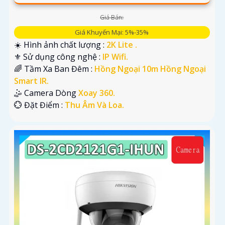
Giá Bán:
Giá Khuyến Mại: 5%-35%
☀️ Hình ảnh chất lượng :
2K Lite .
⚜️ Sử dụng công nghệ :
IP Wifi.
🌈 Tầm Xa Ban Đêm :
Hồng Ngoại 10m Hồng Ngoại
Smart IR.
🤹 Camera Dòng
Xoay 360.
️💮 Đặt Điểm :
Thu Âm Và Loa.