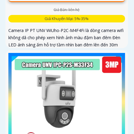
Giá Bán: liên hệ
Giá Khuyến Mại: 5%-35%
Camera IP PT UNV WiUho-P2C-M4F4Fi là dòng camera wifi
không dâ cho phép xem hình ảnh màu đậm ban đêm Đèn
LED ánh sáng ấm hỗ trợ tầm nhìn ban đêm lên đến 30m
vừa chiếu sáng vừa cảnh báo với độ phân giải 4