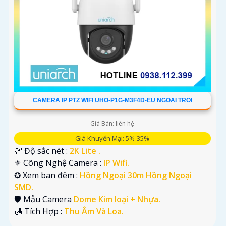
CAMERA IP PTZ WIFI UHO-P1G-M3F4D-EU NGOAI TROI
Giá Bán: liên hệ
Giá Khuyến Mại: 5%-35%
💯 Độ sắc nét :
2K Lite .
⚜️ Công Nghệ Camera :
IP Wifi.
✪ Xem ban đêm :
Hồng Ngoại 30m Hồng Ngoại
SMD.
🛡 Mẫu Camera
Dome Kim loại + Nhựa.
️🛃 Tích Hợp :
Thu Âm Và Loa.