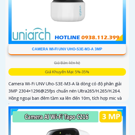
CAMERA WI-FI UNV UHO-S3E-M3-A 3MP
Giá Bán: liên hệ
Giá Khuyến Mại: 5%-35%
Camera Wi-Fi UNV Uho-S3E-M3-A là dòng có độ phân giải
3MP 2304×1296@25fps chuẩn nén Ultra265/H.265/H.264.
Hồng ngoại ban đêm tầm xa lên đến 10m, tích hợp mic và
loa trong phạm vi 3m