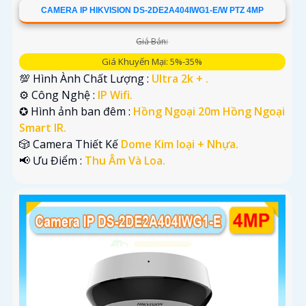
CAMERA IP HIKVISION DS-2DE2A404IWG1-E/W PTZ 4MP
Giá Bán:
Giá Khuyến Mại: 5%-35%
💯 Hình Ành Chất Lượng :
Ultra 2k + .
⚙ Công Nghệ :
IP Wifi.
✪ Hình ảnh ban đêm :
Hồng Ngoại 20m Hồng Ngoại
Smart IR.
🎲 Camera Thiết Kế
Dome Kim loại + Nhựa.
️📢 Ưu Điểm :
Thu Âm Và Loa.