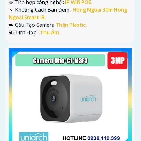
⚙ Tích hợp công nghệ :
IP Wifi POE.
🔅 Khoảng Cách Ban Đêm :
Hồng Ngoại 30m Hồng
Ngoại Smart IR.
👑 Cấu Tạo Camera
Thân Plastic.
️💫 Tích Hợp :
Thu Âm.