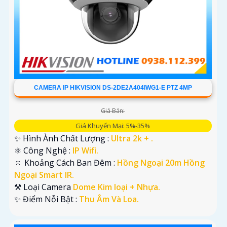
CAMERA IP HIKVISION DS-2DE2A404IWG1-E PTZ 4MP
Giá Bán:
Giá Khuyến Mại: 5%-35%
✨ Hình Ành Chất Lượng :
Ultra 2k + .
⚛️ Công Nghệ :
IP Wifi.
🔅 Khoảng Cách Ban Đêm :
Hồng Ngoại 20m Hồng
Ngoại Smart IR.
⚒ Loại Camera
Dome Kim loại + Nhựa.
️✨ Điểm Nỗi Bật :
Thu Âm Và Loa.