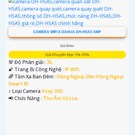
CAMERA WIFI 6 DAHUA DH-H5AS 5MP
Giá Bán:
Giá Khuyến Mại: 5%-35%
💯 Độ Phân giải :
3k .
🌠 Trang Bị Công Nghệ :
IP Wifi.
🌈 Tầm Xa Ban Đêm :
Hồng Ngoại 20m Hồng Ngoại
Smart IR.
↕️ Loại Camera
Xoay 360.
️📢 Chức Năng :
Thu Âm Và Loa.