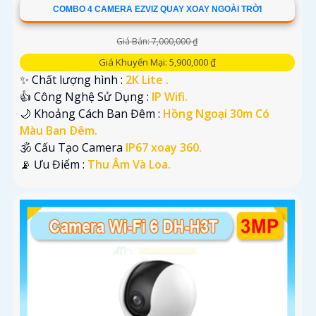
COMBO 4 CAMERA EZVIZ QUAY XOAY NGOÀI TRỜI
Giá Bán: 7,000,000 ₫
Giá Khuyến Mại: 5,900,000 ₫
✨ Chất lượng hình :
2K Lite .
👍 Công Nghệ Sử Dụng :
IP Wifi.
🌙 Khoảng Cách Ban Đêm :
Hồng Ngoại 30m Có
Màu Ban Ðêm.
🕉️ Cấu Tạo Camera
IP67 xoay 360.
️📡 Ưu Điểm :
Thu Âm Và Loa.