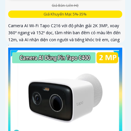
Giá Bán: Liên Hệ
Giá Khuyến Mại: 5%-35%
Camera AI Wi-Fi Tapo C216 với độ phân giải 2K 3MP, xoay
360º ngang và 152º dọc, tầm nhìn ban đêm có màu lên đến
12m, và AI nhận diện con người và tiếng khóc trẻ em, cùng
khả năng theo dõi chuyển động tự động