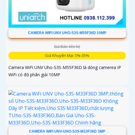
CAMERA WIFI UNV UHO-S3S-M55F36D 10MP
Giá Bán: liên hệ
Giá Khuyến Mại: 5%-35%
Camera WiFi UNV Uho-S3S-M55F36D là dòng camerea IP
WiFi có độ phân giải 10MP
CAMERA WIFI UNV-UHO-S3S-M33F36D 3MP