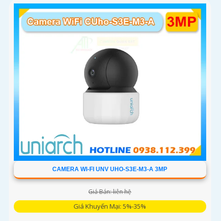
10m
CAMERA WI-FI UNV UHO-S3E-M3-A 3MP
Giá Bán: liên hệ
Giá Khuyến Mại: 5%-35%