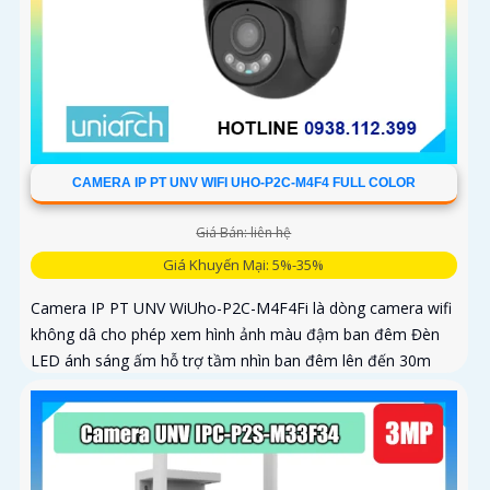
CAMERA IP PT UNV WIFI UHO-P2C-M4F4 FULL COLOR
Giá Bán: liên hệ
Giá Khuyến Mại: 5%-35%
Camera IP PT UNV WiUho-P2C-M4F4Fi là dòng camera wifi
không dâ cho phép xem hình ảnh màu đậm ban đêm Đèn
LED ánh sáng ấm hỗ trợ tầm nhìn ban đêm lên đến 30m
vừa chiếu sáng vừa cảnh báo với độ phân giải 4