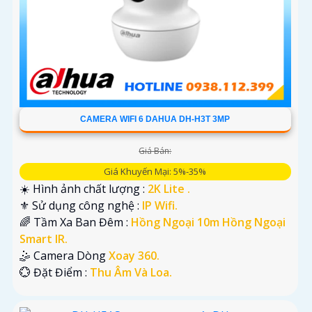
CAMERA WIFI 6 DAHUA DH-H3T 3MP
Giá Bán:
Giá Khuyến Mại: 5%-35%
☀️ Hình ảnh chất lượng :
2K Lite .
⚜️ Sử dụng công nghệ :
IP Wifi.
🌈 Tầm Xa Ban Đêm :
Hồng Ngoại 10m Hồng Ngoại
Smart IR.
🤹 Camera Dòng
Xoay 360.
️💮 Đặt Điểm :
Thu Âm Và Loa.