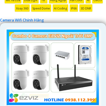
Mic Và Loa
Dual Light
78°
Hồng Ngoại
Full Color
AI
CMOS
đỡ bạn tốt hơn.
Xoay 360
Speed Dome
AI Coding
IP66
3D DNR
Camera Wifi Chính Hãng
'