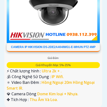
CAMERA IP HIKVISION DS-2DE2A404IWG1-E-WHUN PTZ 4MP
Giá Bán:
Giá Khuyến Mại: 5%-35%
️⚡ Chất lượng hình :
Ultra 2k + .
🕉️ Công Nghệ Sử Dụng :
IP Wifi.
🔅 Video Ban Đêm :
Hồng Ngoại 20m Hồng Ngoại
Smart IR.
💎 Camera Dòng
Dome Kim loại + Nhựa.
️✤ Tích Hợp :
Thu Âm Và Loa.