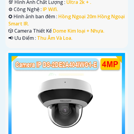
💯 Hình Ành Chất Lượng :
Ultra 2k + .
⚙ Công Nghệ :
IP Wifi.
✪ Hình ảnh ban đêm :
Hồng Ngoại 20m Hồng Ngoại
Smart IR.
🎲 Camera Thiết Kế
Dome Kim loại + Nhựa.
️📢 Ưu Điểm :
Thu Âm Và Loa.