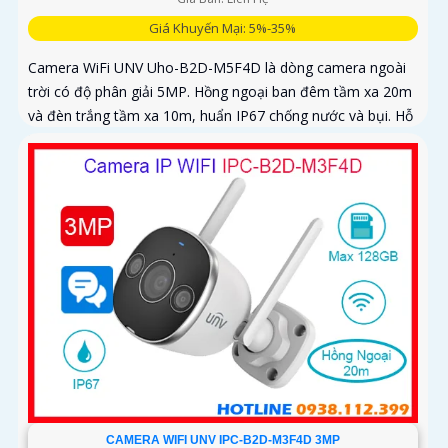
Giá Khuyến Mại: 5%-35%
Camera WiFi UNV Uho-B2D-M5F4D là dòng camera ngoài
trời có độ phân giải 5MP. Hồng ngoại ban đêm tầm xa 20m
và đèn trắng tầm xa 10m, huẩn IP67 chống nước và bụi. Hỗ
trợ thẻ nhớ MicroSD tối đa 128GB
CAMERA WIFI UNV IPC-B2D-M3F4D 3MP