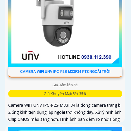
CAMERA WIFI UNV IPC-P2S-M33F34 PTZ NGOÀI TRỜI
Giá Bán: liên hệ
Giá Khuyến Mại: 5%-35%
Camera WiFi UNV IPC-P2S-M33F34 là dòng camera trang bị
2 ống kính tiện dụng lắp ngoài trời không dây. Xử lý hình ảnh
Chip CMOS màu sáng hơn. Hình ảnh ban đêm rõ nhờ Hồng
Ngoại 30m