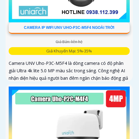
CAMERA IP WIFI UNV UHO-P3C-M5F4 NGOÀI TRỜI
Giá Bán: liên hệ
Giá Khuyến Mại: 5%-35%
Camera UNV Uho-P3C-M5F4 là dòng camera có độ phân
giải Ultra 4k lite 5.0 MP màu sắc trong sáng. Công nghệ AI
nhận diện hiệu quả người ban đêm ngăn chặn báo động giả