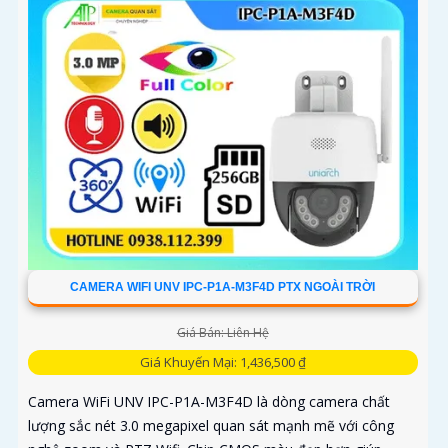
CAMERA WIFI UNV IPC-P1A-M3F4D PTX NGOÀI TRỜI
Giá Bán: Liên Hệ
Giá Khuyến Mại: 1,436,500 ₫
Camera WiFi UNV IPC-P1A-M3F4D là dòng camera chất
lượng sắc nét 3.0 megapixel quan sát mạnh mẽ với công