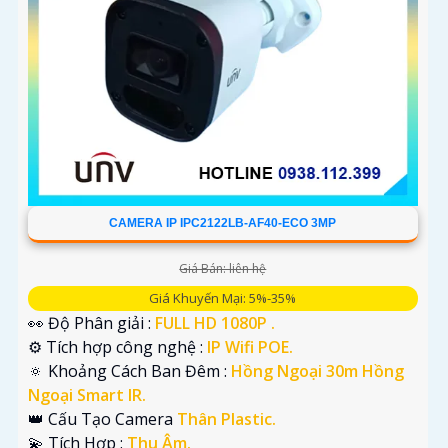
CAMERA IP IPC2122LB-AF40-ECO 3MP
Giá Bán: liên hệ
Giá Khuyến Mại: 5%-35%
👀 Độ Phân giải :
FULL HD 1080P .
⚙ Tích hợp công nghệ :
IP Wifi POE.
🔅 Khoảng Cách Ban Đêm :
Hồng Ngoại 30m Hồng
Ngoại Smart IR.
👑 Cấu Tạo Camera
Thân Plastic.
️💫 Tích Hợp :
Thu Âm.