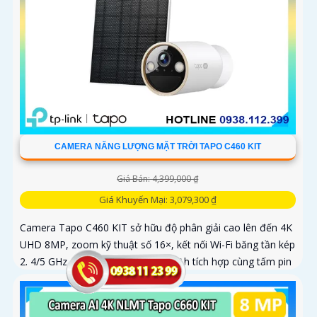
CAMERA NĂNG LƯỢNG MẶT TRỜI TAPO C460 KIT
Giá Bán: 4,399,000 ₫
Giá Khuyến Mại: 3,079,300 ₫
Camera Tapo C460 KIT sở hữu độ phân giải cao lên đến 4K
UHD 8MP, zoom kỹ thuật số 16×, kết nối Wi-Fi băng tần kép
2. 4/5 GHz, pin lithium-ion 10000mAh tích hợp cùng tấm pin
năng lượng mặt trời 5