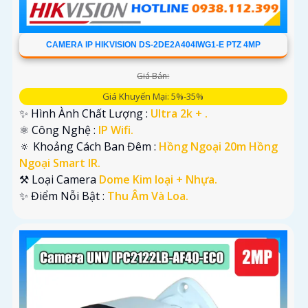
CAMERA IP HIKVISION DS-2DE2A404IWG1-E PTZ 4MP
Giá Bán:
Giá Khuyến Mại: 5%-35%
✨ Hình Ành Chất Lượng :
Ultra 2k + .
⚛️ Công Nghệ :
IP Wifi.
🔅 Khoảng Cách Ban Đêm :
Hồng Ngoại 20m Hồng
Ngoại Smart IR.
⚒ Loại Camera
Dome Kim loại + Nhựa.
️✨ Điểm Nỗi Bật :
Thu Âm Và Loa.