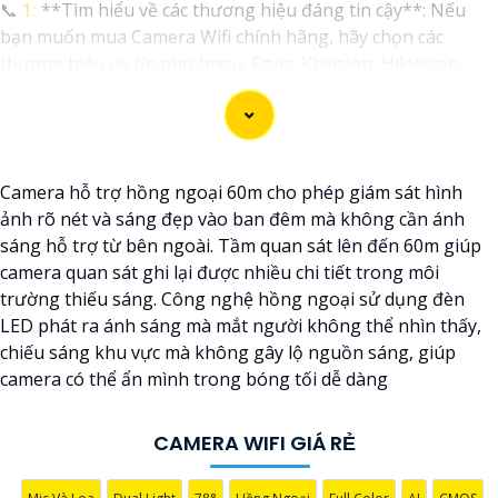
📞
1:
**Tìm hiểu về các thương hiệu đáng tin cậy**: Nếu
bạn muốn mua Camera Wifi chính hãng, hãy chọn các
thương hiệu uy tín như Imou, Ezviz, Kbvision, Hikvision...
⫷
2:
**Chất lượng hình ảnh**: Chọn Camera có độ phân
giải cao, cung cấp hình ảnh sắc nét và chất lượng trong mọi
điều kiện ánh sáng.
🐌
3:
**Chức năng theo dõi từ xa**: Chọn Camera có khả
Camera hỗ trợ hồng ngoại 60m cho phép giám sát hình
năng theo dõi từ xa thông qua ứng dụng di động, để bạn
ảnh rõ nét và sáng đẹp vào ban đêm mà không cần ánh
có thể theo dõi nhà cửa mọi lúc mọi nơi.
sáng hỗ trợ từ bên ngoài. Tầm quan sát lên đến 60m giúp
4:
**Chức năng cảnh báo thông minh**: Lựa chọn Camera
camera quan sát ghi lại được nhiều chi tiết trong môi
có cảnh báo chuyển động, cảnh báo âm thanh để bạn có
trường thiếu sáng. Công nghệ hồng ngoại sử dụng đèn
thể biết khi có sự kiện đột ngột xảy ra.
LED phát ra ánh sáng mà mắt người không thể nhìn thấy,
🦉
5:
**Hệ thống lưu trữ**: Camera cần hỗ trợ lưu trữ video
chiếu sáng khu vực mà không gây lộ nguồn sáng, giúp
đám mây hoặc trên thẻ nhớ để bạn có thể xem lại khi cần.
camera có thể ẩn mình trong bóng tối dễ dàng
6:
**Chọn giải pháp phù hợp với gia đình và ngôi nhà của
bạn**: Xác định nhu cầu sử dụng, số lượng Camera cần lắp
đặt để chọn giải pháp phù hợp.
CAMERA WIFI GIÁ RẺ
Nếu bạn cần thêm thông tin hoặc tư vấn cụ thể hơn, bạn có
thể cho biết thêm chi tiết để Từng công trình có thể giúp