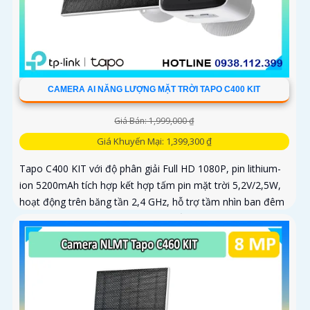
CAMERA AI NĂNG LƯỢNG MẶT TRỜI TAPO C400 KIT
Giá Bán: 1,999,000 ₫
Giá Khuyến Mại: 1,399,300 ₫
Tapo C400 KIT với độ phân giải Full HD 1080P, pin lithium-
ion 5200mAh tích hợp kết hợp tấm pin mặt trời 5,2V/2,5W,
hoạt động trên băng tần 2,4 GHz, hỗ trợ tầm nhìn ban đêm
có màu lên đến 9m, phát hiện chuyển động và con người
bằng AI, đồng thời lưu trữ dữ liệu qua thẻ microSD lên đến
512GB