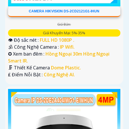
CAMERA HIKVISION DS-2CD2121G1-IHUN
Giá Bán:
Giá Khuyến Mại: 5%-35%
👁 Độ sắc nét :
FULL HD 1080P .
🕉️ Công Nghệ Camera :
IP Wifi.
✪ Xem ban đêm :
Hồng Ngoại 30m Hồng Ngoại
Smart IR.
🗜️ Thiết Kế Camera
Dome Plastic.
️₤ Điểm Nỗi Bật :
Công Nghệ AI.