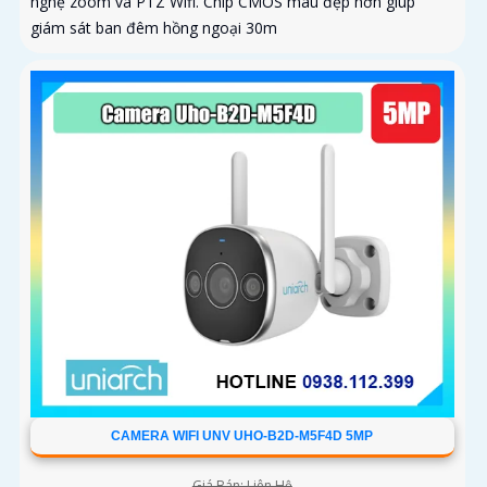
nghệ zoom và PTZ Wifi. Chip CMOS màu đẹp hơn giúp
giám sát ban đêm hồng ngoại 30m
CAMERA WIFI UNV UHO-B2D-M5F4D 5MP
Giá Bán: Liên Hệ