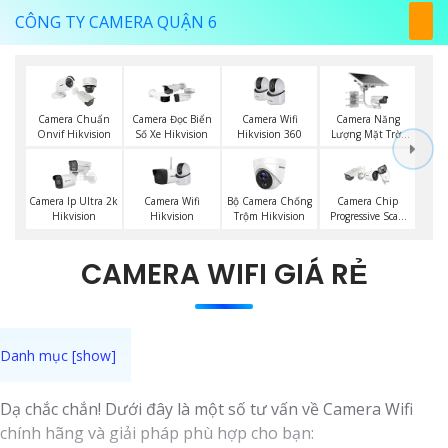
CÔNG TY CAMERA QUẬN 6
Camera Wifi
Camera Năng
Camera Chuẩn
Camera Đọc Biển
Hikvision 360
Lượng Mặt Trời
Onvif Hikvision
Số Xe Hikvision
Hikvision
Camera Wifi
Bộ Camera Chống
Camera Ip Ultra 2k
Camera Chip
Hikvision
Trộm Hikvision
Hikvision
Progressive Scan
CMOS Hikvision
CAMERA WIFI GIÁ RẺ
Dạ chắc chắn! Dưới đây là một số tư vấn về Camera Wifi
chính hãng và giải pháp phù hợp cho bạn: