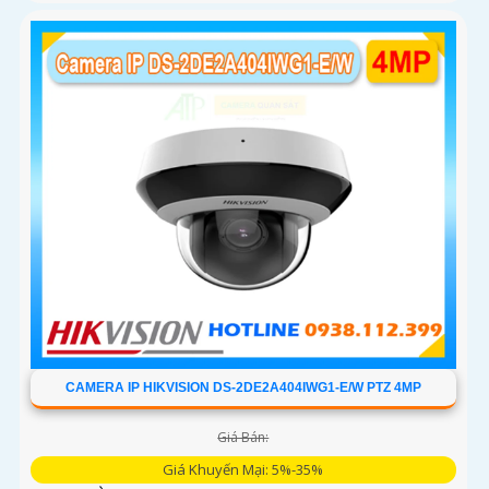
CAMERA IP HIKVISION DS-2DE2A404IWG1-E/W PTZ 4MP
Giá Bán:
Giá Khuyến Mại: 5%-35%