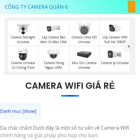
CÔNG TY CAMERA QUẬN 6
Lắp Camera Ban
Lắp Camera UNV
Camera Starlight
Camera Ultra HD
Đêm Có Màu UNV
Full Hd 1080P
Uniview
Uniview
Camera Uniview
Camera Hồng
Đầu Ghi Camera
Camera Ip Uniview
Có Chống Trộm
Ngoại UMV
Uniview
CAMERA WIFI GIÁ RẺ
Dạ chắc chắn! Dưới đây là một số tư vấn về Camera Wifi
chính hãng và giải pháp phù hợp cho bạn: