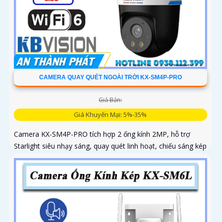
CAMERA QUAY QUÉT NGOÀI TRỜI KX-SM4P-PRO
Giá Bán:
Giá Khuyến Mại: 5%-35%
Camera KX-SM4P-PRO tích hợp 2 ống kính 2MP, hỗ trợ
Starlight siêu nhạy sáng, quay quét linh hoạt, chiếu sáng kép
thông minh và LED ánh sáng ấm 30m. Công nghệ AI-ISP kết
hợp cảm biến lớn tối ưu hình ảnh ban đêm