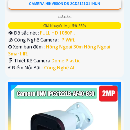
CAMERA HIKVISION DS-2CD2121G1-IHUN
Giá Bán:
Giá Khuyến Mại: 5%-35%
👁 Độ sắc nét :
FULL HD 1080P .
🕉️ Công Nghệ Camera :
IP Wifi.
✪ Xem ban đêm :
Hồng Ngoại 30m Hồng Ngoại
Smart IR.
🗜️ Thiết Kế Camera
Dome Plastic.
️₤ Điểm Nỗi Bật :
Công Nghệ AI.