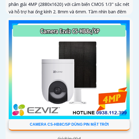
phân giải 4MP (2880x1620) với cảm biến CMOS 1/3" sắc nét
và hỗ trợ hai ống kính 2. 8mm và 6mm. Tầm nhìn ban đêm
IR 30m và ban...
CAMERA CS-HB8C/SP DÙNG PIN MẶT TRỜI
Giá Bán: 00 ₫