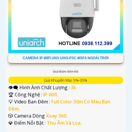
CAMERA IP WIFI UNV UHO-P3C-M5F4 NGOÀI TRỜI
Giá Bán: liên hệ
Giá Khuyến Mại: 5%-35%
👁️‍🗨 Hình Ành Chất Lượng :
3k .
🏆 Công Nghệ :
IP Wifi.
💡 Video Ban Đêm :
Full Color 30m Có Màu Ban
Ðêm.
🎲 Camera Dòng
Xoay 360.
️💎 Điểm Nỗi Bật :
Thu Âm Và Loa.