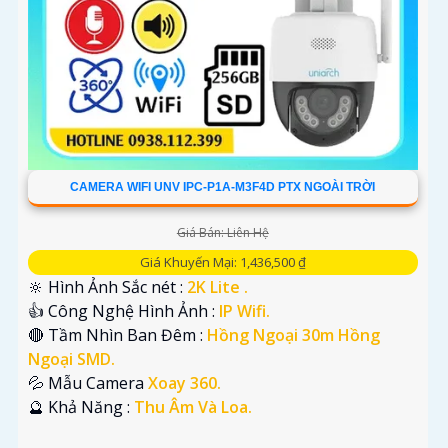
CAMERA WIFI UNV IPC-P1A-M3F4D PTX NGOÀI TRỜI
Giá Bán: Liên Hệ
Giá Khuyến Mại: 1,436,500 ₫
🔆 Hình Ảnh Sắc nét :
2K Lite .
👍 Công Nghệ Hình Ảnh :
IP Wifi.
🔴 Tầm Nhìn Ban Đêm :
Hồng Ngoại 30m Hồng
Ngoại SMD.
💦 Mẫu Camera
Xoay 360.
️🔮 Khả Năng :
Thu Âm Và Loa.