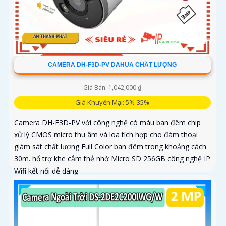
CAMERA DH-F3D-PV DAHUA CHẤT LƯỢNG
Giá Bán: 1,042,000 ₫
Giá Khuyến Mại: 5%-35%
Camera DH-F3D-PV với công nghệ có màu ban đêm chip
xử lý CMOS micro thu âm và loa tích hợp cho đàm thoại
giám sát chất lượng Full Color ban đêm trong khoảng cách
30m. hổ trợ khe cắm thẻ nhớ Micro SD 256GB công nghệ IP
Wifi kết nối dễ dàng