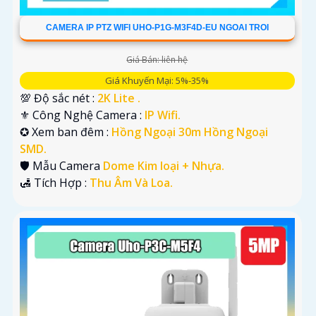
CAMERA IP PTZ WIFI UHO-P1G-M3F4D-EU NGOAI TROI
Giá Bán: liên hệ
Giá Khuyến Mại: 5%-35%
💯 Độ sắc nét :
2K Lite .
⚜️ Công Nghệ Camera :
IP Wifi.
✪ Xem ban đêm :
Hồng Ngoại 30m Hồng Ngoại
SMD.
🛡 Mẫu Camera
Dome Kim loại + Nhựa.
️🛃 Tích Hợp :
Thu Âm Và Loa.