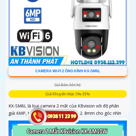
CAMERA WI-FI 2 ỐNG KÍNH KX-SM6L
Giá Bán: liên hệ
Giá Khuyến Mại: 5%-35%
KX-SM6L là loại camera 2 mắt của KBvision với độ phân
giải 6MP, trong đó ống kính cố định 2. 8mm cho góc nhìn
95° và ống kính quay quét 6mm điều khiển từ xa góc ngang
352°