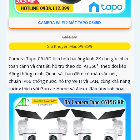
CAMERA WI-FI 2 MẮT TAPO C545D
Giá Bán:
Giá Khuyến Mại: 5%-35%
Camera Tapo C545D tích hợp hai ống kính 2K cho góc nhìn
toàn cảnh và chi tiết, hỗ trợ theo dõi AI 360°, theo dõi kép
động thông minh. Quan sát ban đêm có màu sắc nét,
chuẩn IP66 chống nước, hỗ trợ Wi-Fi và LAN, cùng khả năng
tương thích với Google Home và Alexa, đáp ứng linh hoạt
nhiều vị trí lắp đặt