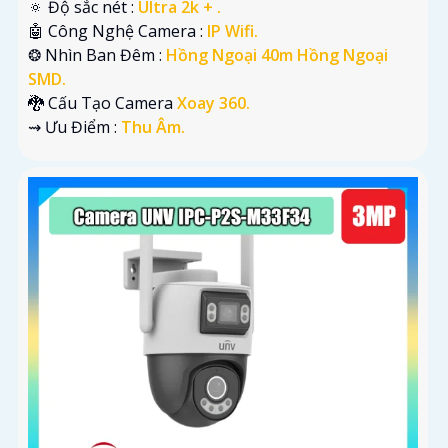
🔅 Độ sắc nét :
Ultra 2k + .
🤖️ Công Nghệ Camera :
IP Wifi.
❂ Nhìn Ban Đêm :
Hồng Ngoại 40m Hồng Ngoại
SMD.
🐉️ Cấu Tạo Camera
Xoay 360.
️⇝ Ưu Điểm :
Thu Âm.