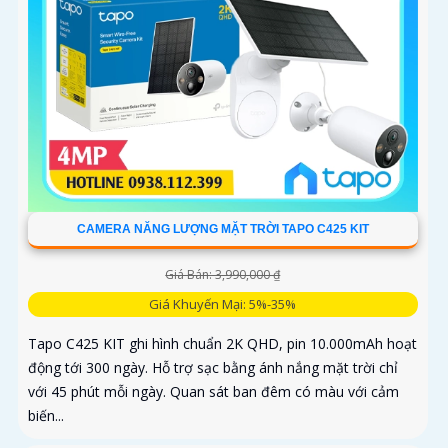
CAMERA NĂNG LƯỢNG MẶT TRỜI TAPO C425 KIT
Giá Bán: 3,990,000 ₫
Giá Khuyến Mại: 5%-35%
Tapo C425 KIT ghi hình chuẩn 2K QHD, pin 10.000mAh hoạt
động tới 300 ngày. Hỗ trợ sạc bằng ánh nắng mặt trời chỉ
với 45 phút mỗi ngày. Quan sát ban đêm có màu với cảm
biến...