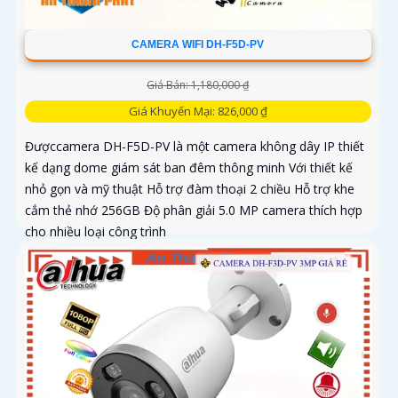
CAMERA WIFI DH-F5D-PV
Giá Bán: 1,180,000 ₫
Giá Khuyến Mại: 826,000 ₫
Đượccamera DH-F5D-PV là một camera không dây IP thiết
kế dạng dome giám sát ban đêm thông minh Với thiết kế
nhỏ gọn và mỹ thuật Hỗ trợ đàm thoại 2 chiều Hỗ trợ khe
cắm thẻ nhớ 256GB Độ phân giải 5.0 MP camera thích hợp
cho nhiều loại công trình