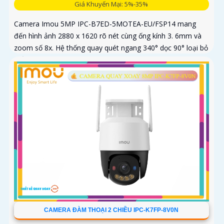
Giá Khuyến Mại: 5%-35%
Camera Imou 5MP IPC-B7ED-5MOTEA-EU/FSP14 mang
đến hình ảnh 2880 x 1620 rõ nét cùng ống kính 3. 6mm và
zoom số 8x. Hệ thống quay quét ngang 340° dọc 90° loại bỏ
điểm mù
CAMERA ĐÀM THOẠI 2 CHIỀU IPC-K7FP-8V0N