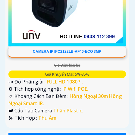
CAMERA IP IPC2122LB-AF40-ECO 3MP
Giá Bán: liên hệ
Giá Khuyến Mại: 5%-35%
👀 Độ Phân giải :
FULL HD 1080P .
⚙ Tích hợp công nghệ :
IP Wifi POE.
🔅 Khoảng Cách Ban Đêm :
Hồng Ngoại 30m Hồng
Ngoại Smart IR.
👑 Cấu Tạo Camera
Thân Plastic.
️💫 Tích Hợp :
Thu Âm.