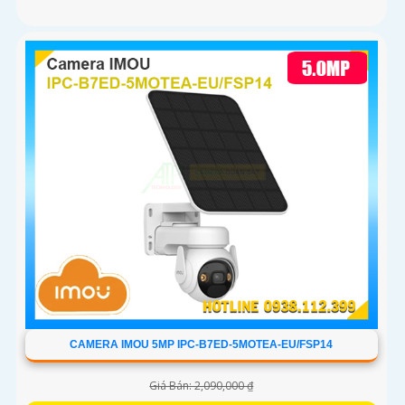
CAMERA IMOU 5MP IPC-B7ED-5MOTEA-EU/FSP14
Giá Bán: 2,090,000 ₫