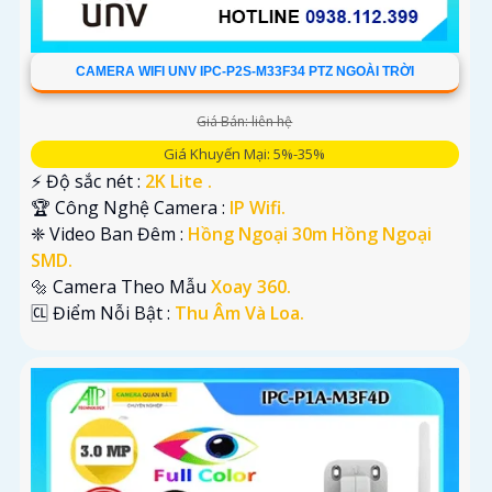
CAMERA WIFI UNV IPC-P2S-M33F34 PTZ NGOÀI TRỜI
Giá Bán: liên hệ
Giá Khuyến Mại: 5%-35%
️⚡ Độ sắc nét :
2K Lite .
🏆 Công Nghệ Camera :
IP Wifi.
❈ Video Ban Đêm :
Hồng Ngoại 30m Hồng Ngoại
SMD.
🔩 Camera Theo Mẫu
Xoay 360.
️🆑 Điểm Nỗi Bật :
Thu Âm Và Loa.