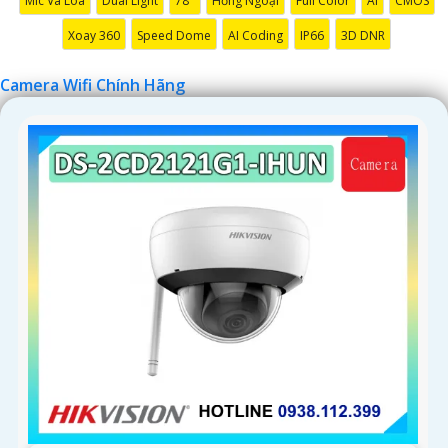
Mic Và Loa
Dual Light
78°
Hồng Ngoại
Full Color
AI
CMOS
đỡ bạn tốt hơn.
Xoay 360
Speed Dome
AI Coding
IP66
3D DNR
Camera Wifi Chính Hãng
'