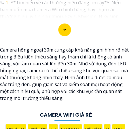
📞
1:
**Tìm hiểu về các thương hiệu đáng tin cậy**: Nếu
bạn muốn mua Camera Wifi chính hãng, hãy chọn các
thương hiệu uy tín như Imou, Ezviz, Kbvision, Hikvision...
⫷
2:
**Chất lượng hình ảnh**: Chọn Camera có độ phân
giải cao, cung cấp hình ảnh sắc nét và chất lượng trong mọi
điều kiện ánh sáng.
🐌
3:
**Chức năng theo dõi từ xa**: Chọn Camera có khả
Camera hồng ngoại 30m cung cấp khả năng ghi hình rõ nét
năng theo dõi từ xa thông qua ứng dụng di động, để bạn
trong điều kiện thiếu sáng hay thậm chí là không có ánh
có thể theo dõi nhà cửa mọi lúc mọi nơi.
sáng, với tầm quan sát lên đến 30m. Nhờ sử dụng đèn LED
4:
**Chức năng cảnh báo thông minh**: Lựa chọn Camera
hồng ngoại, camera có thể chiếu sáng khu vực quan sát mà
có cảnh báo chuyển động, cảnh báo âm thanh để bạn có
mắt thường không nhìn thấy. Hình ảnh thu được có màu
thể biết khi có sự kiện đột ngột xảy ra.
sắc trắng đen, giúp giám sát và kiểm soát mọi hoạt động
🦉
5:
**Hệ thống lưu trữ**: Camera cần hỗ trợ lưu trữ video
một cách hiệu quả, phù hợp với các khu vực cần quan sát
đám mây hoặc trên thẻ nhớ để bạn có thể xem lại khi cần.
trong môi trường thiếu sáng.
6:
**Chọn giải pháp phù hợp với gia đình và ngôi nhà của
bạn**: Xác định nhu cầu sử dụng, số lượng Camera cần lắp
đặt để chọn giải pháp phù hợp.
CAMERA WIFI GIÁ RẺ
Nếu bạn cần thêm thông tin hoặc tư vấn cụ thể hơn, bạn có
thể cho biết thêm chi tiết để Từng công trình có thể giúp