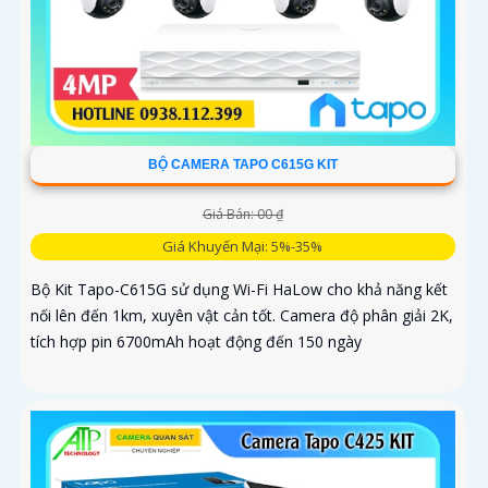
BỘ CAMERA TAPO C615G KIT
Giá Bán: 00 ₫
Giá Khuyến Mại: 5%-35%
Bộ Kit Tapo-C615G sử dụng Wi-Fi HaLow cho khả năng kết
nối lên đến 1km, xuyên vật cản tốt. Camera độ phân giải 2K,
tích hợp pin 6700mAh hoạt động đến 150 ngày