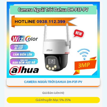
CAMERA NGOÀI TRỜI DAHUA DH-P3F-PV
Giá Bán: Liên Hệ
Giá Khuyến Mại: 5%-35%