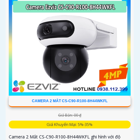
CAMERA 2 MẮT CS-C90-R100-8H44WKFL
Giá Bán: 00 ₫
Giá Khuyến Mại: 5%-35%
Camera 2 Mắt CS-C90-R100-8H44WKFL ghi hình với độ