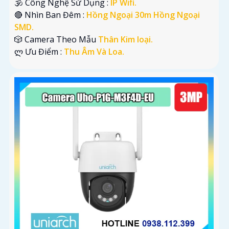
🕉️ Công Nghệ Sử Dụng :
IP Wifi.
🔴 Nhìn Ban Đêm :
Hồng Ngoại 30m Hồng Ngoại
SMD.
🎲 Camera Theo Mẫu
Thân Kim loại.
️ლ Ưu Điểm :
Thu Âm Và Loa.