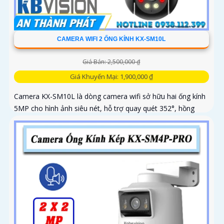
CAMERA WIFI 2 ỐNG KÍNH KX-SM10L
Giá Bán: 2,500,000 ₫
Giá Khuyến Mại: 1,900,000 ₫
Camera KX-SM10L là dòng camera wifi sở hữu hai ống kính
5MP cho hình ảnh siêu nét, hỗ trợ quay quét 352°, hồng
ngoại 50m và đèn LED ánh sáng ấm lên đến 40m