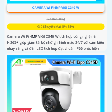
CAMERA WI-FI 4MP VIGI C340-W
Giá Bán: 00 ₫
Giá Khuyến Mại: 5%-35%
Camera Wi-Fi 4MP VIGI C340-W tích hợp công nghệ nén
H.265+ giúp giảm tải bộ nhớ ghi hình màu 24/7 với cảm biến
nhạy sáng và đèn LED tích hợp đạt chuẩn IP66 phát hiện
chuyển động phát hiện con người vượt ranh giới xâm nhập
giả mạo kiểm soát toàn bộ từ xa bằng VIGI App