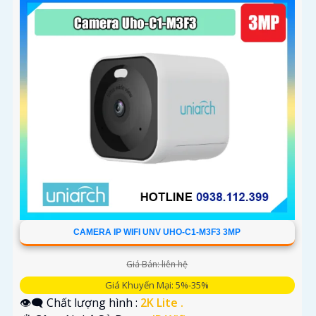
CAMERA IP WIFI UNV UHO-C1-M3F3 3MP
Giá Bán: liên hệ
Giá Khuyến Mại: 5%-35%
👁️‍🗨 Chất lượng hình :
2K Lite .