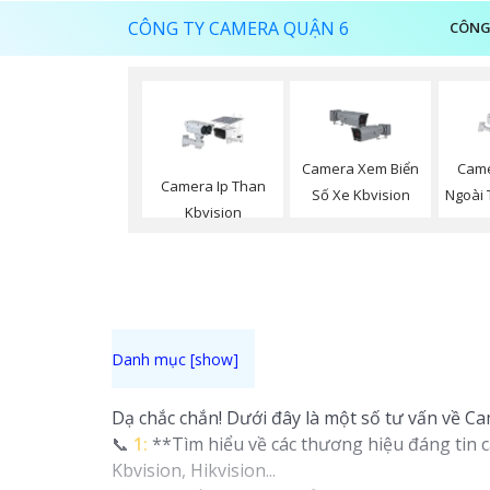
CÔNG TY CAMERA QUẬN 6
CÔNG
Camera Xem Biển
Came
Camera Ip Than
Số Xe Kbvision
Ngoài 
Kbvision
Dạ chắc chắn! Dưới đây là một số tư vấn về C
📞
1:
**Tìm hiểu về các thương hiệu đáng tin 
Kbvision, Hikvision...