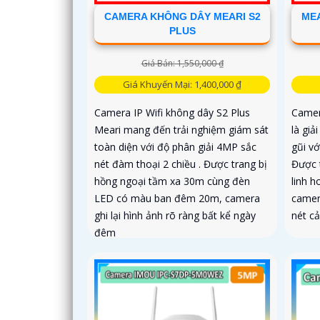
CAMERA KHÔNG DÂY MEARI S2
MEA
PLUS
Giá Bán: 1,550,000 ₫
Giá Khuyến Mại: 1,400,000 ₫
Camera IP Wifi không dây S2 Plus
Camer
Meari mang đến trải nghiệm giám sát
là giả
toàn diện với độ phân giải 4MP sắc
gũi vớ
nét đàm thoại 2 chiều . Được trang bị
Được 
hồng ngoại tầm xa 30m cùng đèn
linh 
LED có màu ban đêm 20m, camera
camer
ghi lại hình ảnh rõ ràng bất kể ngày
nét c
đêm