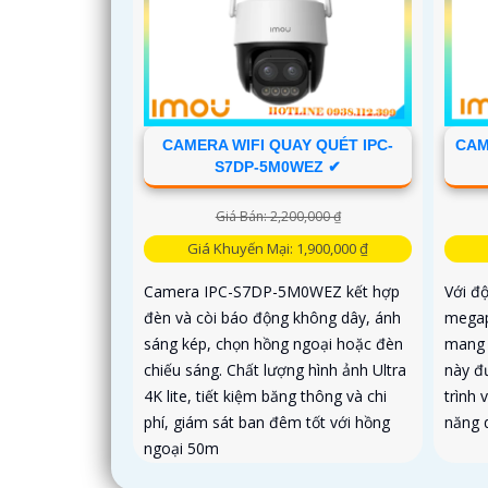
CAMERA WIFI QUAY QUÉT IPC-
CAM
S7DP-5M0WEZ ✔
Giá Bán: 2,200,000 ₫
Giá Khuyến Mại: 1,900,000 ₫
Camera IPC-S7DP-5M0WEZ kết hợp
Với độ
đèn và còi báo động không dây, ánh
megap
sáng kép, chọn hồng ngoại hoặc đèn
mang 
chiếu sáng. Chất lượng hình ảnh Ultra
này đ
4K lite, tiết kiệm băng thông và chi
trình 
phí, giám sát ban đêm tốt với hồng
năng q
ngoại 50m