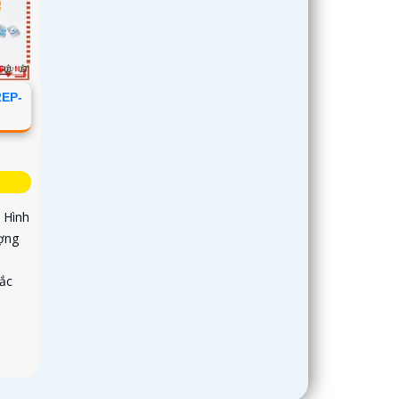
2EP-
 Hình
ợng
ắc