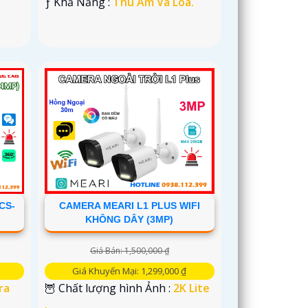
️ƒ Khả Năng :
Thu Âm Và Loa.
CS-
CAMERA MEARI L1 PLUS WIFI
KHÔNG DÂY (3MP)
Giá Bán: 1,500,000 ₫
Giá Khuyến Mại: 1,299,000 ₫
ra
🦉 Chất lượng hình Ảnh :
2K Lite
.