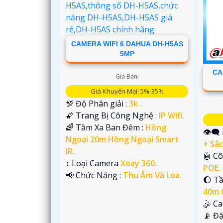
CAMERA WIFI 6 DAHUA DH-H5AS
5MP
CA
Giá Bán:
Giá Khuyến Mại: 5%-35%
💯 Độ Phân giải :
3k .
🌠 Trang Bị Công Nghệ :
IP Wifi.
'
🌈 Tầm Xa Ban Đêm :
Hồng
👁️‍
Ngoại 20m Hồng Ngoại Smart
+ Sắc
IR.
🤖️ 
↕️ Loại Camera
Xoay 360.
POE.
️📢 Chức Năng :
Thu Âm Và Loa.
🌔 T
40m 
🤹 C
️📡 Đ