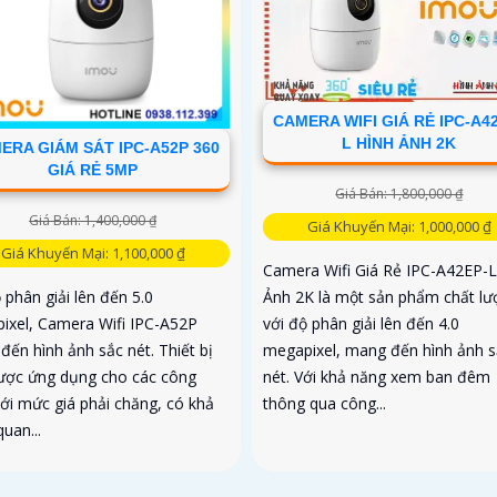
CAMERA WIFI GIÁ RẺ IPC-A4
L HÌNH ẢNH 2K
ERA GIÁM SÁT IPC-A52P 360
GIÁ RẺ 5MP
Giá Bán: 1,800,000 ₫
Giá Bán: 1,400,000 ₫
Giá Khuyến Mại: 1,000,000 ₫
Giá Khuyến Mại: 1,100,000 ₫
Camera Wifi Giá Rẻ IPC-A42EP-L
Ảnh 2K là một sản phẩm chất lư
 phân giải lên đến 5.0
với độ phân giải lên đến 4.0
ixel, Camera Wifi IPC-A52P
megapixel, mang đến hình ảnh s
đến hình ảnh sắc nét. Thiết bị
nét. Với khả năng xem ban đêm
ược ứng dụng cho các công
thông qua công...
với mức giá phải chăng, có khả
uan...