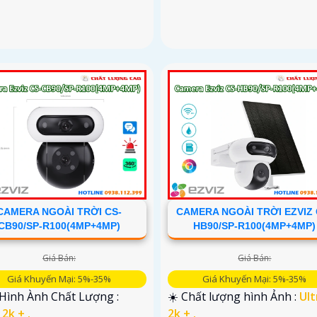
CAMERA NGOÀI TRỜI CS-
CAMERA NGOÀI TRỜI EZVIZ 
CB90/SP-R100(4MP+4MP)
HB90/SP-R100(4MP+4MP)
Giá Bán:
Giá Bán:
Giá Khuyến Mại: 5%-35%
Giá Khuyến Mại: 5%-35%
 Hình Ành Chất Lượng :
☀️ Chất lượng hình Ảnh :
Ult
 2k + .
2k + .