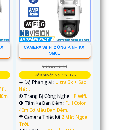
X-
CAMERA WI-FI 2 ỐNG KÍNH KX-
SM6L
Giá Bán: liên hệ
Giá Khuyến Mại: 5%-35%
☀️ Độ Phân giải :
Ultra 3k + Sắc
ifi.
Nét .
 40m
®️ Trang Bị Công Nghệ :
IP Wifi.
🌚 Tầm Xa Ban Đêm :
Full Color
i
40m Có Màu Ban Ðêm.
⚒ Camera Thiết Kế
2 Mắt Ngoài
Trời.