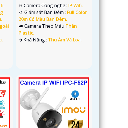
fi.
⚛️ Camera Công nghệ :
IP Wifi.
g
🔅 Giám sát Ban Đêm :
Full Color
.
20m Có Màu Ban Ðêm.
goài
👑 Camera Theo Mẫu
Thân
Plastic.
a.
️➲ Khả Năng :
Thu Âm Và Loa.