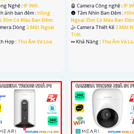
ông Nghệ :
IP Wifi.
🤖️ Camera Công nghệ :
IP Wi
nh ảnh ban đêm :
Hồng
🌚 Tầm Nhìn Ban Đêm :
Hồn
i 35m Có Màu Ban Ðêm.
Ngoại 35m Có Màu Ban Ðêm
Camera Dòng
2 Mắt Ngoài
🤹 Camera Thiết Kế
2 Mắt N
Trời.
ích Hợp :
Thu Âm Và Loa.
️↭ Khả Năng :
Thu Âm Và Lo