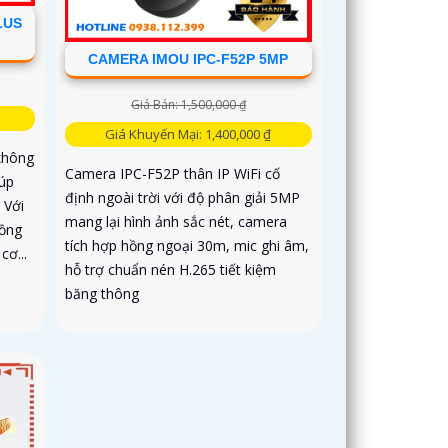
LUS
CAMERA IMOU IPC-F52P 5MP
Giá Bán: 1,500,000 ₫
Giá Khuyến Mại: 1,400,000 ₫
 không
Camera IPC-F52P thân IP WiFi cố
iúp
định ngoài trời với độ phân giải 5MP
 Với
mang lại hình ảnh sắc nét, camera
hồng
tích hợp hồng ngoại 30m, mic ghi âm,
cơ...
hỗ trợ chuẩn nén H.265 tiết kiệm
băng thông