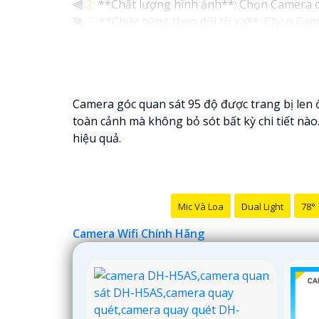
⫷
2:
**Chất lượng hình ảnh**: Chọn Camera có 
🐌
3:
**Chức năng theo dõi từ xa**: Chọn Came
nơi.
4:
**Chức năng cảnh báo thông minh**: Lựa ch
ra.
🦉
5:
**Hệ thống lưu trữ**: Camera cần hỗ trợ 
Camera góc quan sát 95 độ được trang bị len 
6:
**Chọn giải pháp phù hợp với gia đình và n
toàn cảnh mà không bỏ sót bất kỳ chi tiết nào.
Nếu bạn cần thêm thông tin hoặc tư vấn cụ thể
hiệu quả.
Mic Và Loa
Dual Light
78°
Camera Wifi Chính Hãng