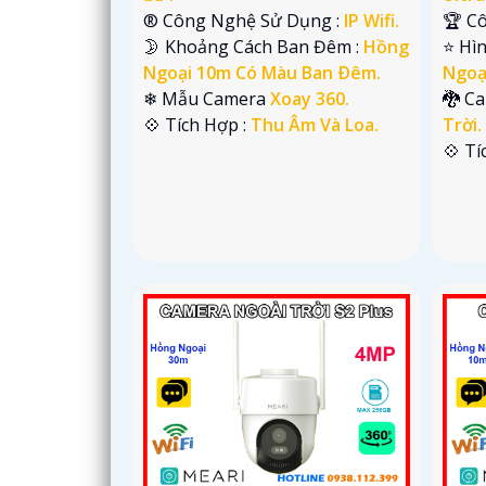
®️ Công Nghệ Sử Dụng :
IP Wifi.
🏆 C
🌛 Khoảng Cách Ban Đêm :
Hồng
⭐ Hì
Ngoại 10m Có Màu Ban Ðêm.
Ngoạ
❄ Mẫu Camera
Xoay 360.
🐉️ 
️💠 Tích Hợp :
Thu Âm Và Loa.
Trời.
️💠 T