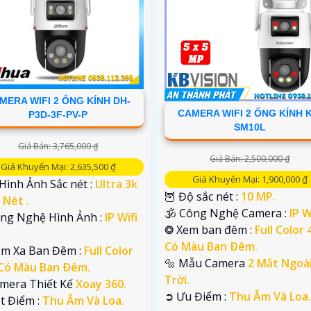
MERA WIFI 2 ỐNG KÍNH DH-
CAMERA WIFI 2 ỐNG KÍNH K
P3D-3F-PV-P
SM10L
Giá Bán: 3,765,000 ₫
Giá Bán: 2,500,000 ₫
Giá Khuyến Mại: 2,635,500 ₫
Giá Khuyến Mại: 1,900,000 ₫
 Hình Ảnh Sắc nét :
Ultra 3k
🦉 Độ sắc nét :
10 MP.
 Nét .
🕉️ Công Nghệ Camera :
IP W
Công Nghệ Hình Ảnh :
IP Wifi
❂ Xem ban đêm :
Full Color
Có Màu Ban Ðêm.
ầm Xa Ban Đêm :
Full Color
🔩 Mẫu Camera
2 Mắt Ngoà
Có Màu Ban Ðêm.
Trời.
amera Thiết Kế
Xoay 360.
️➲ Ưu Điểm :
Thu Âm Và Loa.
ặt Điểm :
Thu Âm Và Loa.