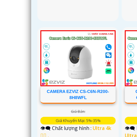
CAMERA EZVIZ CS-C6N-R200-
8H8WFL
Giá Bán:
Giá Khuyến Mại: 5%-35%
👁️‍🗨 Chất lượng hình :
Ultra 4k
👁️‍
👍🏾 .
Ultra