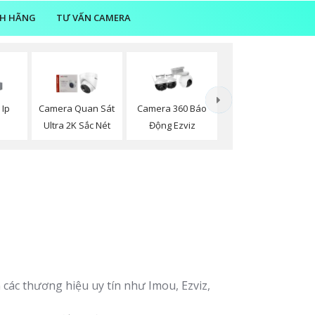
NH HÃNG
TƯ VẤN CAMERA
 Ip
Camera Quan Sát
Camera 360 Báo
n
Ultra 2K Sắc Nét
Động Ezviz
các thương hiệu uy tín như Imou, Ezviz,