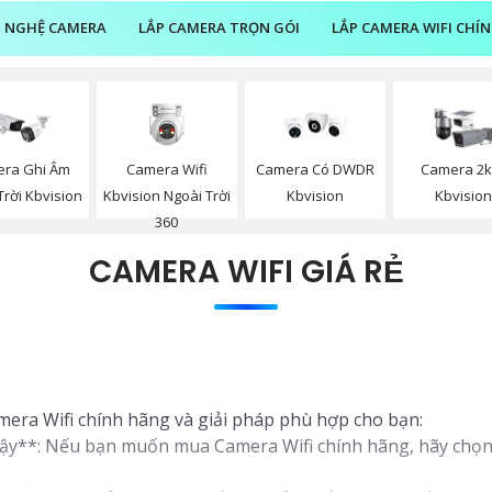
 NGHỆ CAMERA
LẮP CAMERA TRỌN GÓI
LẮP CAMERA WIFI CHÍ
Camera Wifi
ra Ghi Âm
Camera Có DWDR
Camera 2k
Kbvision Ngoài Trời
Trời Kbvision
Kbvision
Kbvisio
360
CAMERA WIFI GIÁ RẺ
amera Wifi chính hãng và giải pháp phù hợp cho bạn:
cậy**: Nếu bạn muốn mua Camera Wifi chính hãng, hãy chọn 