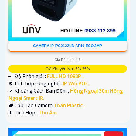
CAMERA IP IPC2122LB-AF40-ECO 3MP
Giá Bán: liên hệ
Giá Khuyến Mại: 5%-35%
👀 Độ Phân giải :
FULL HD 1080P .
⚙ Tích hợp công nghệ :
IP Wifi POE.
🔅 Khoảng Cách Ban Đêm :
Hồng Ngoại 30m Hồng
Ngoại Smart IR.
👑 Cấu Tạo Camera
Thân Plastic.
️💫 Tích Hợp :
Thu Âm.