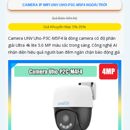
CAMERA IP WIFI UNV UHO-P3C-M5F4 NGOÀI TRỜI
Giá Bán: liên hệ
Giá Khuyến Mại: 5%-35%
Camera UNV Uho-P3C-M5F4 là dòng camera có độ phân
giải Ultra 4k lite 5.0 MP màu sắc trong sáng. Công nghệ AI
nhận diện hiệu quả người ban đêm ngăn chặn báo động giả