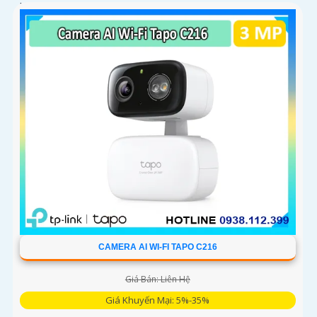
loa trong phạm vi 3m
CAMERA AI WI-FI TAPO C216
Giá Bán: Liên Hệ
Giá Khuyến Mại: 5%-35%