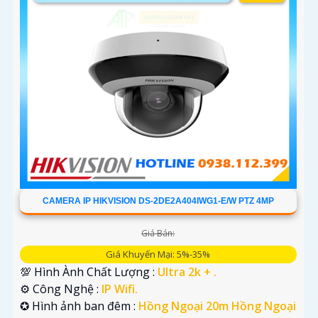
CAMERA IP HIKVISION DS-2DE2A404IWG1-E/W PTZ 4MP
Giá Bán:
Giá Khuyến Mại: 5%-35%
💯 Hình Ành Chất Lượng :
Ultra 2k + .
⚙ Công Nghệ :
IP Wifi.
✪ Hình ảnh ban đêm :
Hồng Ngoại 20m Hồng Ngoại