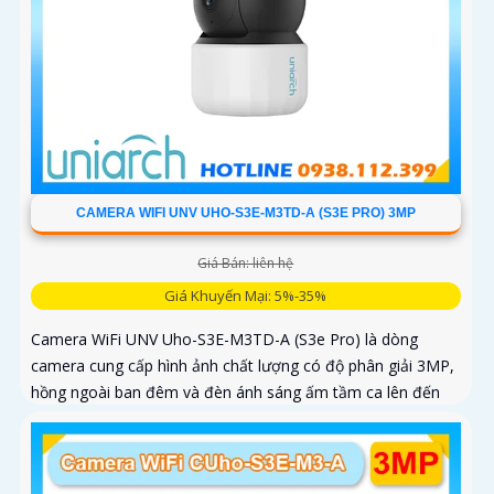
CAMERA WIFI UNV UHO-S3E-M3TD-A (S3E PRO) 3MP
Giá Bán: liên hệ
Giá Khuyến Mại: 5%-35%
Camera WiFi UNV Uho-S3E-M3TD-A (S3e Pro) là dòng
camera cung cấp hình ảnh chất lượng có độ phân giải 3MP,
hồng ngoài ban đêm và đèn ánh sáng ấm tầm ca lên đến
10m