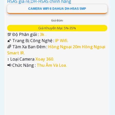
CAMERA WIFI 6 DAHUA DH-H5AS 5MP
Giá Bán:
Giá Khuyến Mại: 5%-35%
💯 Độ Phân giải :
3k .
🌠 Trang Bị Công Nghệ :
IP Wifi.
🌈 Tầm Xa Ban Đêm :
Hồng Ngoại 20m Hồng Ngoại
Smart IR.
↕️ Loại Camera
Xoay 360.
️📢 Chức Năng :
Thu Âm Và Loa.