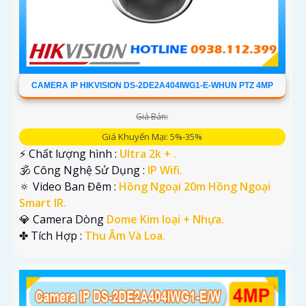
CAMERA IP HIKVISION DS-2DE2A404IWG1-E-WHUN PTZ 4MP
Giá Bán:
Giá Khuyến Mại: 5%-35%
️⚡ Chất lượng hình :
Ultra 2k + .
🕉️ Công Nghệ Sử Dụng :
IP Wifi.
🔅 Video Ban Đêm :
Hồng Ngoại 20m Hồng Ngoại
Smart IR.
💎 Camera Dòng
Dome Kim loại + Nhựa.
️✤ Tích Hợp :
Thu Âm Và Loa.