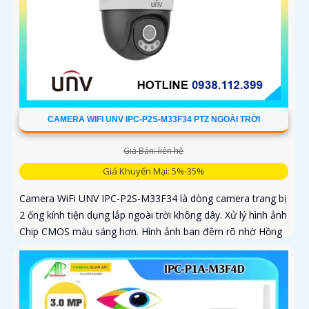
CAMERA WIFI UNV IPC-P2S-M33F34 PTZ NGOÀI TRỜI
Giá Bán: liên hệ
Giá Khuyến Mại: 5%-35%
Camera WiFi UNV IPC-P2S-M33F34 là dòng camera trang bị
2 ống kính tiện dụng lắp ngoài trời không dây. Xử lý hình ảnh
Chip CMOS màu sáng hơn. Hình ảnh ban đêm rõ nhờ Hồng
Ngoại 30m