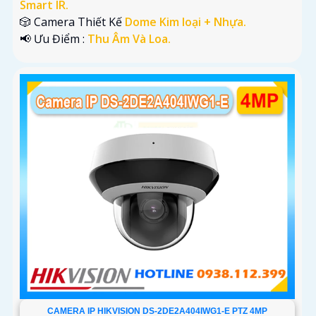
Smart IR.
🎲 Camera Thiết Kế
Dome Kim loại + Nhựa.
️📢 Ưu Điểm :
Thu Âm Và Loa.
CAMERA IP HIKVISION DS-2DE2A404IWG1-E PTZ 4MP