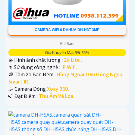
CAMERA WIFI 6 DAHUA DH-H3T 3MP
Giá Bán:
Giá Khuyến Mại: 5%-35%
☀️ Hình ảnh chất lượng :
2K Lite .
⚜️ Sử dụng công nghệ :
IP Wifi.
🌈 Tầm Xa Ban Đêm :
Hồng Ngoại 10m Hồng Ngoại
Smart IR.
🤹 Camera Dòng
Xoay 360.
️💮 Đặt Điểm :
Thu Âm Và Loa.