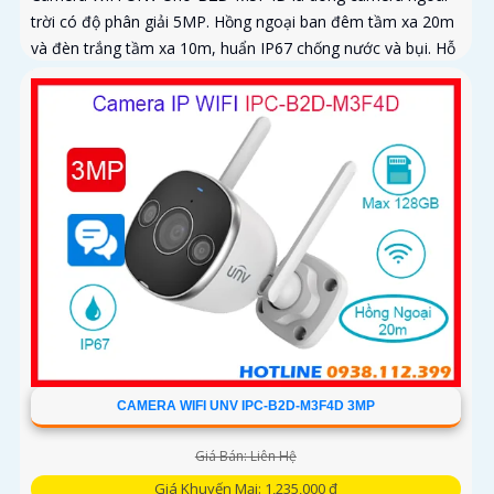
trời có độ phân giải 5MP. Hồng ngoại ban đêm tầm xa 20m
và đèn trắng tầm xa 10m, huẩn IP67 chống nước và bụi. Hỗ
trợ thẻ nhớ MicroSD tối đa 128GB
CAMERA WIFI UNV IPC-B2D-M3F4D 3MP
Giá Bán: Liên Hệ
Giá Khuyến Mại: 1,235,000 ₫