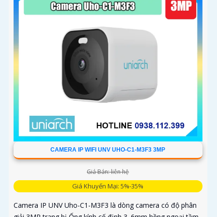
CAMERA IP WIFI UNV UHO-C1-M3F3 3MP
Giá Bán: liên hệ
Giá Khuyến Mại: 5%-35%
Camera IP UNV Uho-C1-M3F3 là dòng camera có độ phân
giải 3MP trang bị Ống kính cố định 3. 6mm hồng ngoại tầm