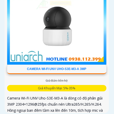
CAMERA WI-FI UNV UHO-S3E-M3-A 3MP
Giá Bán: liên hệ
Giá Khuyến Mại: 5%-35%
Camera Wi-Fi UNV Uho-S3E-M3-A là dòng có độ phân giải
3MP 2304×1296@25fps chuẩn nén Ultra265/H.265/H.264.
Hồng ngoại ban đêm tầm xa lên đến 10m, tích hợp mic và