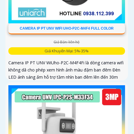
CAMERA IP PT UNV WIFI UHO-P2C-M4F4 FULL COLOR
Giá Bán: liên hệ
Giá Khuyến Mại: 5%-35%
Camera IP PT UNV WiUho-P2C-M4F4Fi là dòng camera wifi
không dâ cho phép xem hình ảnh màu đậm ban đêm Đèn
LED ánh sáng ấm hỗ trợ tầm nhìn ban đêm lên đến 30m
vừa chiếu sáng vừa cảnh báo với độ phân giải 4