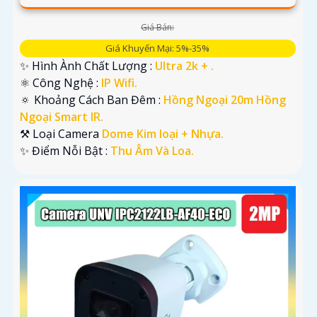
Giá Bán:
Giá Khuyến Mại: 5%-35%
✨ Hình Ành Chất Lượng :
Ultra 2k + .
⚛️ Công Nghệ :
IP Wifi.
🔅 Khoảng Cách Ban Đêm :
Hồng Ngoại 20m Hồng
Ngoại Smart IR.
⚒ Loại Camera
Dome Kim loại + Nhựa.
️✨ Điểm Nỗi Bật :
Thu Âm Và Loa.