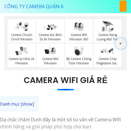
CÔNG TY CAMERA QUẬN 6
Camera Wifi
Camera Năng
Camera Chuẩn
Camera Đọc Biển
Hikvision 360
Lượng Mặt Trời
Onvif Hikvision
Số Xe Hikvision
Hikvision
Camera Wifi
Bộ Camera Chống
Camera Ip Ultra 2k
Camera Chip
Hikvision
Trộm Hikvision
Hikvision
Progressive Scan
CMOS Hikvision
CAMERA WIFI GIÁ RẺ
Dạ chắc chắn! Dưới đây là một số tư vấn về Camera Wifi
chính hãng và giải pháp phù hợp cho bạn: