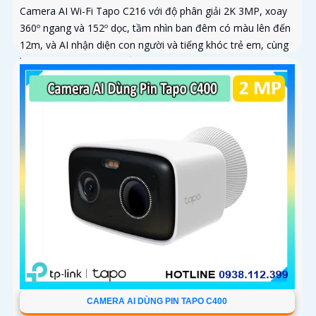
Camera AI Wi-Fi Tapo C216 với độ phân giải 2K 3MP, xoay
360º ngang và 152º dọc, tầm nhìn ban đêm có màu lên đến
12m, và AI nhận diện con người và tiếng khóc trẻ em, cùng
khả năng theo dõi chuyển động tự động
CAMERA AI DÙNG PIN TAPO C400