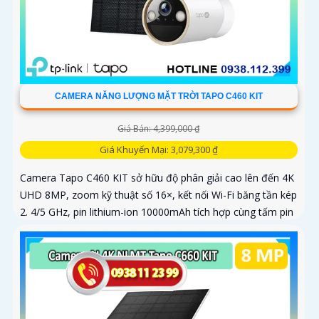
CAMERA NĂNG LƯỢNG MẶT TRỜI TAPO C460 KIT
Giá Bán: 4,399,000 ₫
Giá Khuyến Mại: 3,079,300 ₫
Camera Tapo C460 KIT sở hữu độ phân giải cao lên đến 4K
UHD 8MP, zoom kỹ thuật số 16×, kết nối Wi-Fi băng tần kép
2. 4/5 GHz, pin lithium-ion 10000mAh tích hợp cùng tấm pin
năng lượng mặt trời 5