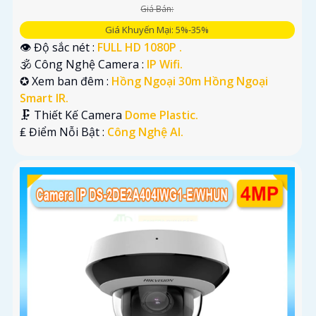
Giá Bán:
Giá Khuyến Mại: 5%-35%
👁 Độ sắc nét :
FULL HD 1080P .
🕉️ Công Nghệ Camera :
IP Wifi.
✪ Xem ban đêm :
Hồng Ngoại 30m Hồng Ngoại
Smart IR.
🗜️ Thiết Kế Camera
Dome Plastic.
️₤ Điểm Nỗi Bật :
Công Nghệ AI.