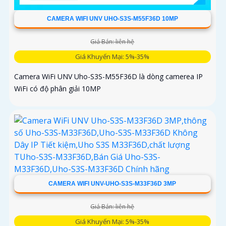
CAMERA WIFI UNV UHO-S3S-M55F36D 10MP
Giá Bán: liên hệ
Giá Khuyến Mại: 5%-35%
Camera WiFi UNV Uho-S3S-M55F36D là dòng camerea IP
WiFi có độ phân giải 10MP
CAMERA WIFI UNV-UHO-S3S-M33F36D 3MP
Giá Bán: liên hệ
Giá Khuyến Mại: 5%-35%