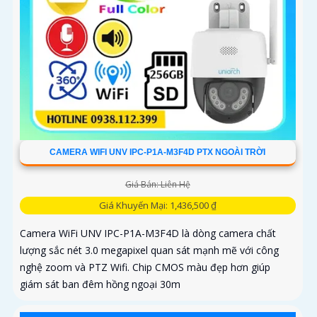
CAMERA WIFI UNV IPC-P1A-M3F4D PTX NGOÀI TRỜI
Giá Bán: Liên Hệ
Giá Khuyến Mại: 1,436,500 ₫
Camera WiFi UNV IPC-P1A-M3F4D là dòng camera chất
lượng sắc nét 3.0 megapixel quan sát mạnh mẽ với công
nghệ zoom và PTZ Wifi. Chip CMOS màu đẹp hơn giúp
giám sát ban đêm hồng ngoại 30m