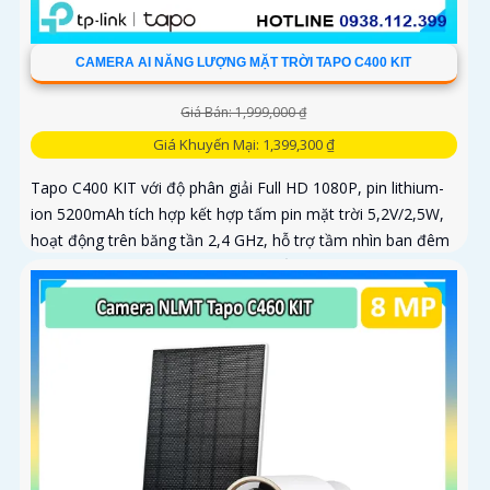
CAMERA AI NĂNG LƯỢNG MẶT TRỜI TAPO C400 KIT
Giá Bán: 1,999,000 ₫
Giá Khuyến Mại: 1,399,300 ₫
Tapo C400 KIT với độ phân giải Full HD 1080P, pin lithium-
ion 5200mAh tích hợp kết hợp tấm pin mặt trời 5,2V/2,5W,
hoạt động trên băng tần 2,4 GHz, hỗ trợ tầm nhìn ban đêm
có màu lên đến 9m, phát hiện chuyển động và con người
bằng AI, đồng thời lưu trữ dữ liệu qua thẻ microSD lên đến
512GB