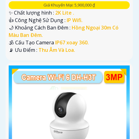
Giá Khuyến Mại: 5,900,000 ₫
✨ Chất lượng hình :
2K Lite .
👍 Công Nghệ Sử Dụng :
IP Wifi.
🌙 Khoảng Cách Ban Đêm :
Hồng Ngoại 30m Có
Màu Ban Ðêm.
🕉️ Cấu Tạo Camera
IP67 xoay 360.
️📡 Ưu Điểm :
Thu Âm Và Loa.