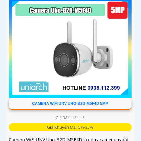
CAMERA WIFI UNV UHO-B2D-M5F4D 5MP
Giá Bán: Liên Hệ
Giá Khuyến Mại: 5%-35%
Camera WiFi UNV Uho-B2D-M5F4D là dòng camera ngoài