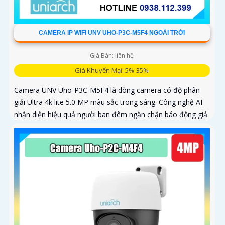
CAMERA IP WIFI UNV UHO-P3C-M5F4 NGOÀI TRỜI
Giá Bán: liên hệ
Giá Khuyến Mại: 5%-35%
Camera UNV Uho-P3C-M5F4 là dòng camera có độ phân
giải Ultra 4k lite 5.0 MP màu sắc trong sáng. Công nghệ AI
nhận diện hiệu quả người ban đêm ngăn chặn báo động giả