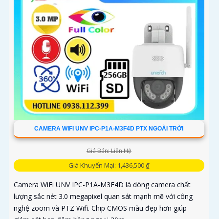
CAMERA WIFI UNV IPC-P1A-M3F4D PTX NGOÀI TRỜI
Giá Bán: Liên Hệ
Giá Khuyến Mại: 1,436,500 ₫
Camera WiFi UNV IPC-P1A-M3F4D là dòng camera chất
lượng sắc nét 3.0 megapixel quan sát mạnh mẽ với công
nghệ zoom và PTZ Wifi. Chip CMOS màu đẹp hơn giúp