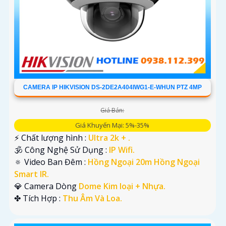
CAMERA IP HIKVISION DS-2DE2A404IWG1-E-WHUN PTZ 4MP
Giá Bán:
Giá Khuyến Mại: 5%-35%
️⚡ Chất lượng hình :
Ultra 2k + .
🕉️ Công Nghệ Sử Dụng :
IP Wifi.
🔅 Video Ban Đêm :
Hồng Ngoại 20m Hồng Ngoại
Smart IR.
💎 Camera Dòng
Dome Kim loại + Nhựa.
️✤ Tích Hợp :
Thu Âm Và Loa.