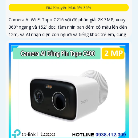
Giá Khuyến Mại: 5%-35%
Camera AI Wi-Fi Tapo C216 với độ phân giải 2K 3MP, xoay
360º ngang và 152º dọc, tầm nhìn ban đêm có màu lên đến
12m, và AI nhận diện con người và tiếng khóc trẻ em, cùng
khả năng theo dõi chuyển động tự động