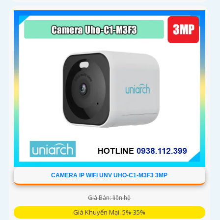
CAMERA IP WIFI UNV UHO-C1-M3F3 3MP
Giá Bán: liên hệ
Giá Khuyến Mại: 5%-35%