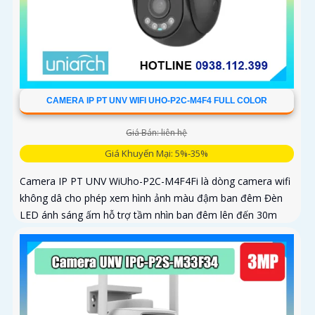
CAMERA IP PT UNV WIFI UHO-P2C-M4F4 FULL COLOR
Giá Bán: liên hệ
Giá Khuyến Mại: 5%-35%
Camera IP PT UNV WiUho-P2C-M4F4Fi là dòng camera wifi
không dâ cho phép xem hình ảnh màu đậm ban đêm Đèn
LED ánh sáng ấm hỗ trợ tầm nhìn ban đêm lên đến 30m
vừa chiếu sáng vừa cảnh báo với độ phân giải 4