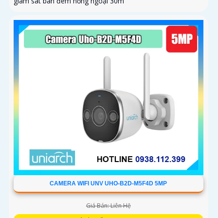
giám sát ban đêm hồng ngoại 30m
CAMERA WIFI UNV UHO-B2D-M5F4D 5MP
Giá Bán: Liên Hệ