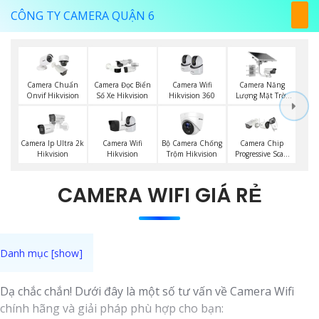
CÔNG TY CAMERA QUẬN 6
Camera Wifi
Camera Năng
Camera Chuẩn
Camera Đọc Biển
Hikvision 360
Lượng Mặt Trời
Onvif Hikvision
Số Xe Hikvision
Hikvision
Camera Wifi
Bộ Camera Chống
Camera Ip Ultra 2k
Camera Chip
Hikvision
Trộm Hikvision
Hikvision
Progressive Scan
CMOS Hikvision
CAMERA WIFI GIÁ RẺ
Dạ chắc chắn! Dưới đây là một số tư vấn về Camera Wifi
chính hãng và giải pháp phù hợp cho bạn: