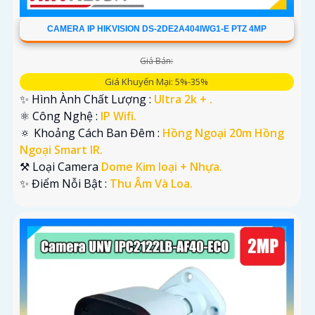
CAMERA IP HIKVISION DS-2DE2A404IWG1-E PTZ 4MP
Giá Bán:
Giá Khuyến Mại: 5%-35%
✨ Hình Ành Chất Lượng :
Ultra 2k + .
⚛️ Công Nghệ :
IP Wifi.
🔅 Khoảng Cách Ban Đêm :
Hồng Ngoại 20m Hồng
Ngoại Smart IR.
⚒ Loại Camera
Dome Kim loại + Nhựa.
️✨ Điểm Nỗi Bật :
Thu Âm Và Loa.