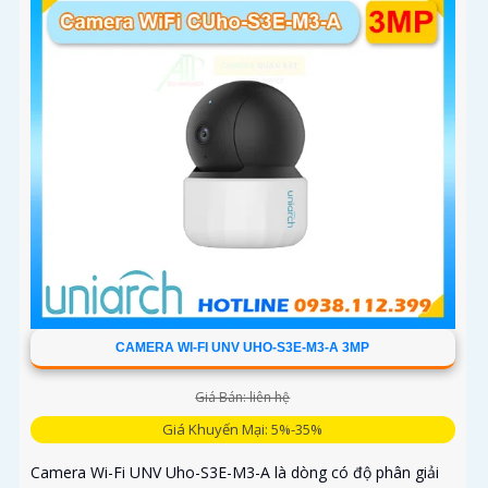
CAMERA WI-FI UNV UHO-S3E-M3-A 3MP
Giá Bán: liên hệ
Giá Khuyến Mại: 5%-35%
Camera Wi-Fi UNV Uho-S3E-M3-A là dòng có độ phân giải