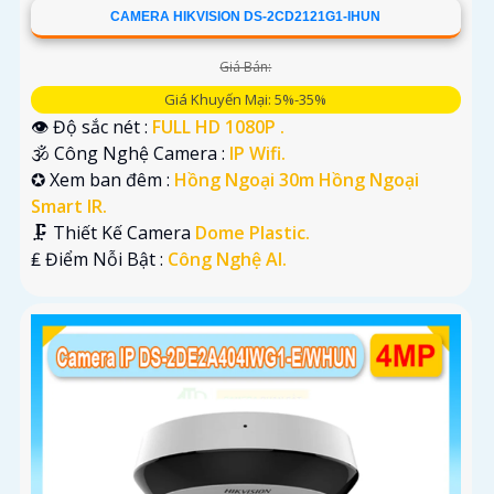
CAMERA HIKVISION DS-2CD2121G1-IHUN
Giá Bán:
Giá Khuyến Mại: 5%-35%
👁 Độ sắc nét :
FULL HD 1080P .
🕉️ Công Nghệ Camera :
IP Wifi.
✪ Xem ban đêm :
Hồng Ngoại 30m Hồng Ngoại
Smart IR.
🗜️ Thiết Kế Camera
Dome Plastic.
️₤ Điểm Nỗi Bật :
Công Nghệ AI.