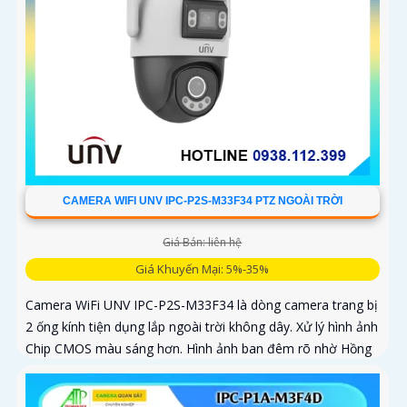
CAMERA WIFI UNV IPC-P2S-M33F34 PTZ NGOÀI TRỜI
Giá Bán: liên hệ
Giá Khuyến Mại: 5%-35%
Camera WiFi UNV IPC-P2S-M33F34 là dòng camera trang bị
2 ống kính tiện dụng lắp ngoài trời không dây. Xử lý hình ảnh
Chip CMOS màu sáng hơn. Hình ảnh ban đêm rõ nhờ Hồng
Ngoại 30m