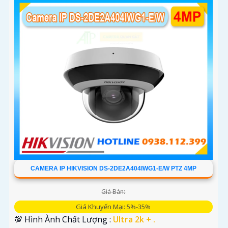
CAMERA IP HIKVISION DS-2DE2A404IWG1-E/W PTZ 4MP
Giá Bán:
Giá Khuyến Mại: 5%-35%
💯 Hình Ành Chất Lượng :
Ultra 2k + .