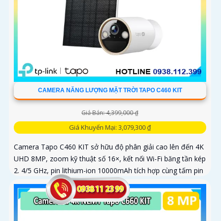
CAMERA NĂNG LƯỢNG MẶT TRỜI TAPO C460 KIT
Giá Bán: 4,399,000 ₫
Giá Khuyến Mại: 3,079,300 ₫
Camera Tapo C460 KIT sở hữu độ phân giải cao lên đến 4K
UHD 8MP, zoom kỹ thuật số 16×, kết nối Wi-Fi băng tần kép
2. 4/5 GHz, pin lithium-ion 10000mAh tích hợp cùng tấm pin
năng lượng mặt trời 5