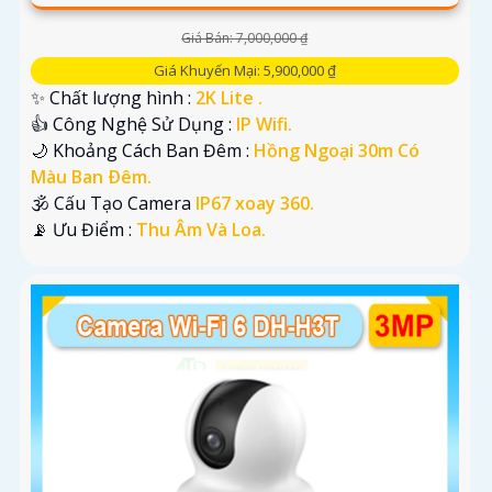
Giá Bán: 7,000,000 ₫
Giá Khuyến Mại: 5,900,000 ₫
✨ Chất lượng hình :
2K Lite .
👍 Công Nghệ Sử Dụng :
IP Wifi.
🌙 Khoảng Cách Ban Đêm :
Hồng Ngoại 30m Có
Màu Ban Ðêm.
🕉️ Cấu Tạo Camera
IP67 xoay 360.
️📡 Ưu Điểm :
Thu Âm Và Loa.