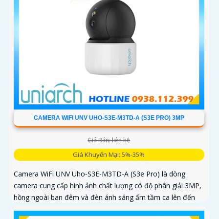
CAMERA WIFI UNV UHO-S3E-M3TD-A (S3E PRO) 3MP
Giá Bán: liên hệ
Giá Khuyến Mại: 5%-35%
Camera WiFi UNV Uho-S3E-M3TD-A (S3e Pro) là dòng
camera cung cấp hình ảnh chất lượng có độ phân giải 3MP,
hồng ngoài ban đêm và đèn ánh sáng ấm tầm ca lên đến
10m