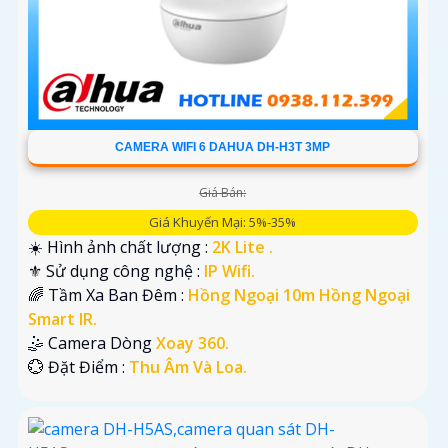
CAMERA WIFI 6 DAHUA DH-H3T 3MP
Giá Bán:
Giá Khuyến Mại: 5%-35%
☀️ Hình ảnh chất lượng :
2K Lite .
⚜️ Sử dụng công nghệ :
IP Wifi.
🌈 Tầm Xa Ban Đêm :
Hồng Ngoại 10m Hồng Ngoại
Smart IR.
🤹 Camera Dòng
Xoay 360.
️💮 Đặt Điểm :
Thu Âm Và Loa.