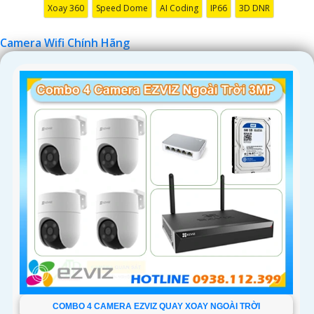
Xoay 360
Speed Dome
AI Coding
IP66
3D DNR
đỡ bạn tốt hơn.
Camera Wifi Chính Hãng
'
COMBO 4 CAMERA EZVIZ QUAY XOAY NGOÀI TRỜI