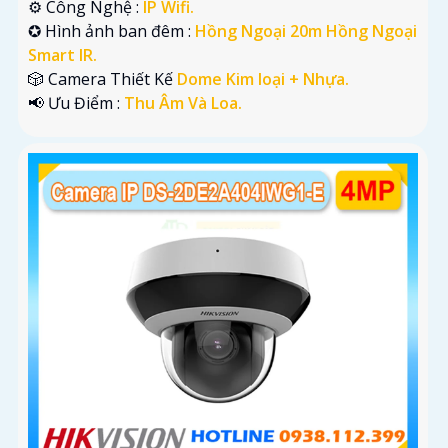
⚙ Công Nghệ :
IP Wifi.
✪ Hình ảnh ban đêm :
Hồng Ngoại 20m Hồng Ngoại
Smart IR.
🎲 Camera Thiết Kế
Dome Kim loại + Nhựa.
️📢 Ưu Điểm :
Thu Âm Và Loa.