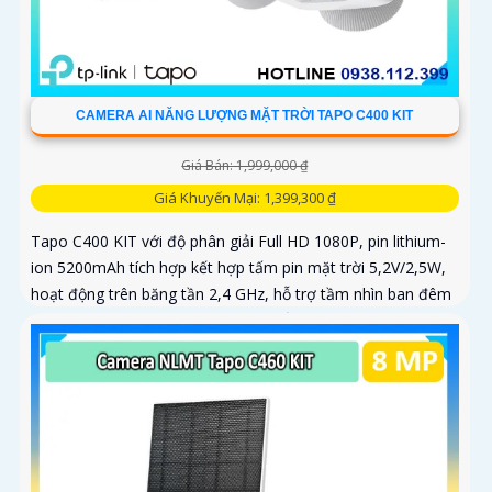
CAMERA AI NĂNG LƯỢNG MẶT TRỜI TAPO C400 KIT
Giá Bán: 1,999,000 ₫
Giá Khuyến Mại: 1,399,300 ₫
Tapo C400 KIT với độ phân giải Full HD 1080P, pin lithium-
ion 5200mAh tích hợp kết hợp tấm pin mặt trời 5,2V/2,5W,
hoạt động trên băng tần 2,4 GHz, hỗ trợ tầm nhìn ban đêm
có màu lên đến 9m, phát hiện chuyển động và con người
bằng AI, đồng thời lưu trữ dữ liệu qua thẻ microSD lên đến
512GB