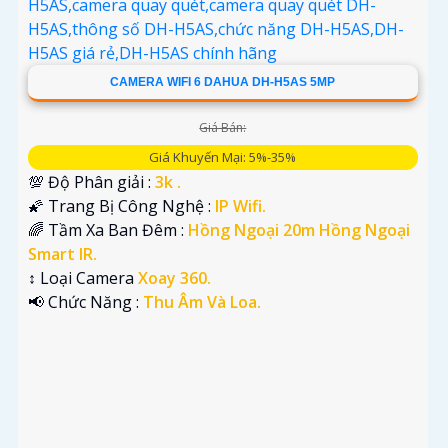
CAMERA WIFI 6 DAHUA DH-H5AS 5MP
Giá Bán:
Giá Khuyến Mại: 5%-35%
💯 Độ Phân giải :
3k .
🌠 Trang Bị Công Nghệ :
IP Wifi.
🌈 Tầm Xa Ban Đêm :
Hồng Ngoại 20m Hồng Ngoại
Smart IR.
↕️ Loại Camera
Xoay 360.
️📢 Chức Năng :
Thu Âm Và Loa.