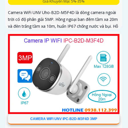
Giá Khuyến Mại: 5%-35%
Camera WiFi UNV Uho-B2D-M5F4D là dòng camera ngoài
trời có độ phân giải 5MP. Hồng ngoại ban đêm tầm xa 20m
và đèn trắng tầm xa 10m, huẩn IP67 chống nước và bụi. Hỗ
trợ thẻ nhớ MicroSD tối đa 128GB
CAMERA WIFI UNV IPC-B2D-M3F4D 3MP