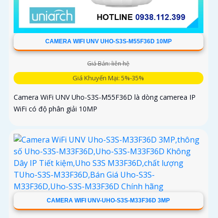
CAMERA WIFI UNV UHO-S3S-M55F36D 10MP
Giá Bán: liên hệ
Giá Khuyến Mại: 5%-35%
Camera WiFi UNV Uho-S3S-M55F36D là dòng camerea IP
WiFi có độ phân giải 10MP
CAMERA WIFI UNV-UHO-S3S-M33F36D 3MP