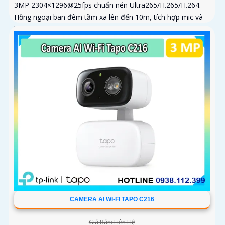
3MP 2304×1296@25fps chuẩn nén Ultra265/H.265/H.264.
Hồng ngoại ban đêm tầm xa lên đến 10m, tích hợp mic và
loa trong phạm vi 3m
CAMERA AI WI-FI TAPO C216
Giá Bán: Liên Hệ