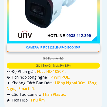
CAMERA IP IPC2122LB-AF40-ECO 3MP
Giá Bán: liên hệ
Giá Khuyến Mại: 5%-35%
👀 Độ Phân giải :
FULL HD 1080P .
⚙ Tích hợp công nghệ :
IP Wifi POE.
🔅 Khoảng Cách Ban Đêm :
Hồng Ngoại 30m Hồng
Ngoại Smart IR.
👑 Cấu Tạo Camera
Thân Plastic.
️💫 Tích Hợp :
Thu Âm.