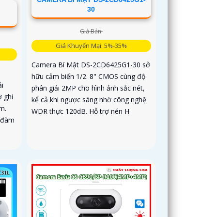
-
30
Giá Bán:
Giá Khuyến Mại: 5%-35%
Camera Bí Mật DS-2CD6425G1-30 sở
hữu cảm biến 1/2. 8" CMOS cùng độ
i
phân giải 2MP cho hình ảnh sắc nét,
ợ ghi
kể cả khi ngược sáng nhờ công nghệ
m.
WDR thực 120dB. Hỗ trợ nén H
g đàm