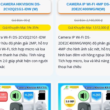
CAMERA HIKVISION DS-
CAMERA IP WI-FI 4MP DS
2CV2Q21G1-IDW (W)
2DE2C400IWG/W(W)
Giá Bán: 00 ₫
Giá Bán: 2,160,000 ₫
Giá Khuyến Mại: 5%-35%
Giá Khuyến Mại: 1,512,000 ₫
a Wi-Fi DS-2CV2Q21G1-IDW
Camera IP Wi-Fi DS-
ở hữu độ phân giải 2MP, hỗ trợ
2DE2C400IWG/W(W) độ phân giả
i Wi-Fi, tích hợp micro và loa
4MP cho hình ảnh sắc nét, hỗ tr
m thanh hai chiều. Tính năng
hình ban đêm với hồng ngoại 30
n 2.0 giúp phát hiện con người
Tích hợp micro, loa và khả năn
 xác
thoại hai chiều