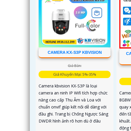
CAMERA KX-S3P KBVISION
CA
Giá Bán:
Giá Khuyến Mại: 5%-35%
Camera kbvision KX-S3P là loại
camera an ninh IP Wifi tích hợp chức
Camer
năng cao cấp Thu Âm và Loa với
8G8WF
chuẩn onvif giúp kết nối dễ dàng với
quay 
đầu ghi. Trang bị Chống Ngược Sáng
đến t
DWDR hình ảnh rõ hơn dù ở đâu
khuất.
động 