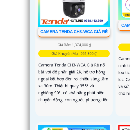
CAM
CAMERA TENDA CH3-WCA GIÁ RẺ
Giá Bán: 1,374,000 ₫
Giá Khuyến Mại: 961,800 ₫
Camer
Camera Tenda CH3-WCA Giá Rẻ nổi
ninh 
bật với độ phân giải 2K, hỗ trợ hồng
loa t
ngoại kết hợp đèn rọi chiếu sáng tầm
lúc. C
xa 30m. Thiết bị quay 355° và
và sử
nghiêng 90°, có khả năng phát hiện
cho h
chuyển động, con người, phương tiện