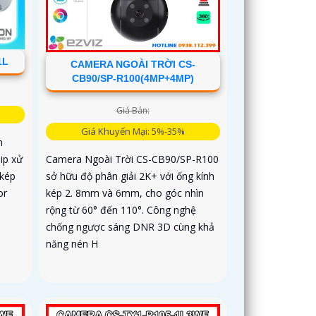
1L
CAMERA NGOÀI TRỜI CS-
CB90/SP-R100(4MP+4MP)
Giá Bán:
Giá Khuyến Mại: 5%-35%
n
ip xử
Camera Ngoài Trời CS-CB90/SP-R100
 kép
sở hữu độ phân giải 2K+ với ống kính
or
kép 2. 8mm và 6mm, cho góc nhìn
rộng từ 60° đến 110°. Công nghệ
chống ngược sáng DNR 3D cùng khả
năng nén H