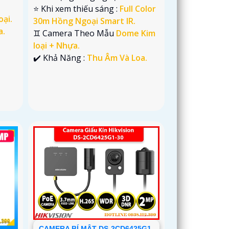
⭐ Khi xem thiếu sáng :
Full Color
oại.
30m Hồng Ngoại Smart IR.
a.
♊ Camera Theo Mẫu
Dome Kim
loại + Nhựa.
️✔️ Khả Năng :
Thu Âm Và Loa.
CAMERA BÍ MẬT DS-2CD6425G1-