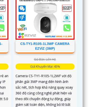
1-
CS-TY1-R105-1L3WF CAMERA
EZVIZ (3MP)
Giá Bán: Liên Hệ
Giá Khuyến Mại: 45%
rẻ an
Camera CS-TY1-R105-1L2WF với độ
y IP
phân giải 3MP mang đến hình ảnh
 hơn
sắc nét, tích hợp khả năng quay xoay
oại
360 độ cùng công nghệ phát hiện và
ét 5.0
theo dõi chuyển động tự động, giúp
giám sát toàn diện, không bỏ lỡ bất