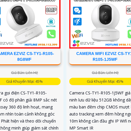
CAMERA WIFI EZVIZ CS-TY
MERA EZVIZ CS-TY1-R105-
R105-1J5WF
8G8WF
Giá Bán: Liên Hệ
Giá Bán: Liên Hệ
Giá Khuyến Mại: 45%
Giá Khuyến Mại: 45%
Camera CS-TY1-R105-1J5WF giá 
a gọi điện CS-TY1-R105-
ninh lưu dữ liệu 512GB không dâ
 có độ phân giải 8MP sắc nét
màu ban đêm chip CMOS mượt
xoay 360 độ linh hoạt, mang
auto tracking xem đêm hồng ng
ầm nhìn toàn cảnh không góc
10m không cần đầu ghi IP Wifi n
 Phát hiện và theo dõi chuyển
MP Smart IR
thông minh giúp giám sát chính