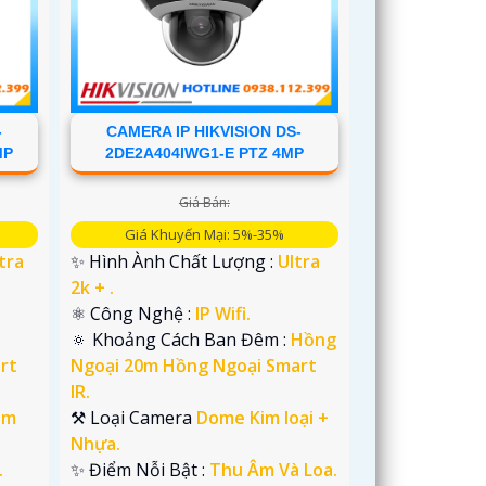
-
CAMERA IP HIKVISION DS-
MP
2DE2A404IWG1-E PTZ 4MP
Giá Bán:
Giá Khuyến Mại: 5%-35%
tra
✨ Hình Ành Chất Lượng :
Ultra
2k + .
⚛️ Công Nghệ :
IP Wifi.
🔅 Khoảng Cách Ban Đêm :
Hồng
rt
Ngoại 20m Hồng Ngoại Smart
IR.
im
⚒ Loại Camera
Dome Kim loại +
Nhựa.
.
️✨ Điểm Nỗi Bật :
Thu Âm Và Loa.