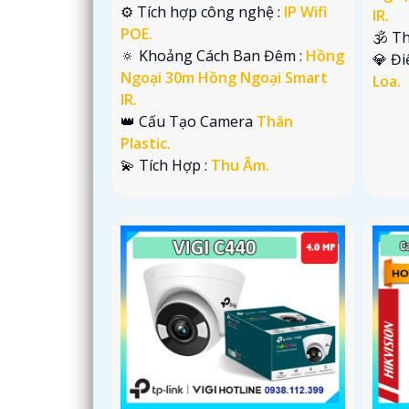
⚙ Tích hợp công nghệ :
IP Wifi
IR.
POE.
🕉️ T
🔅 Khoảng Cách Ban Đêm :
Hồng
️💎 Đ
Ngoại 30m Hồng Ngoại Smart
Loa.
IR.
👑 Cấu Tạo Camera
Thân
Plastic.
️💫 Tích Hợp :
Thu Âm.