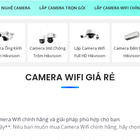
 NGHỆ CAMERA
LẮP CAMERA TRỌN GÓI
LẮP CAMERA WIFI CHÍ
Camera Đếm 
a Ống Kính
Camera 360 Chống
Lắp Camera Wifi
Hikvisio
 Hikvision
Trộm Hikvision
Full HD Hikvision
CAMERA WIFI GIÁ RẺ
amera Wifi chính hãng và giải pháp phù hợp cho bạn:
cậy**: Nếu bạn muốn mua Camera Wifi chính hãng, hãy chọn 