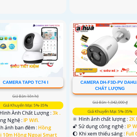
CAMERA TAPO TC74 I
CAMERA DH-F3D-PV DAHU
CHẤT LƯỢNG
Giá Bán: liên hệ
Giá Bán: 1,042,000 ₫
Giá Khuyến Mại: 5%-35%
Giá Khuyến Mại: 5%-35%
 Hình Ành Chất Lượng :
3k .
🔆 Hình ảnh chất lượng :
2K 
ông Nghệ :
IP Wifi.
🌠 Sử dụng công nghệ :
IP Wi
nh ảnh ban đêm :
Hồng
🌔 Khi xem thiếu sáng :
Full 
i 10m Hồng Ngoại Smart