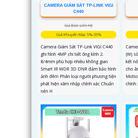
CAMERA GIÁM SÁT TP-LINK VIGI
C440
Giá Bán: Liên Hệ
Giá Khuyến Mại: 5%-35%
Camera Giám Sát TP-Link VIGI C440
Camer
ghi hình 4MP chi tiết ống kính 2.
(W) s
8/4mm phù hợp nhiều không gian
kết nố
Smart IR WDR 3D DNR đảm bảo hình
cho â
ảnh đêm Phân loại người phương tiện
Motio
phát hiện xâm nhập chính xác Chuẩn
chính
nén H