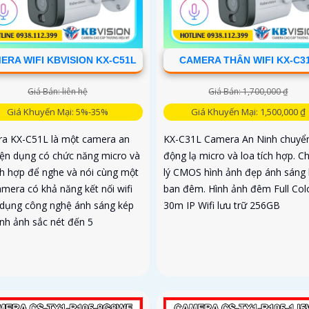
ERA WIFI KBVISION KX-C51L
CAMERA THÂN WIFI KX-C3
Giá Bán: liên hệ
Giá Bán: 1,700,000 ₫
Giá Khuyến Mại: 5%-35%
Giá Khuyến Mại: 1,500,000 ₫
a KX-C51L là một camera an
KX-C31L Camera An Ninh chuyể
tiện dụng có chức năng micro và
động lạ micro và loa tích hợp. Ch
ích hợp để nghe và nói cùng một
lý CMOS hình ảnh đẹp ánh sáng
amera có khả năng kết nối wifi
ban đêm. Hình ảnh đêm Full Col
 dụng công nghệ ánh sáng kép
30m IP Wifi lưu trữ 256GB
ình ảnh sắc nét đến 5