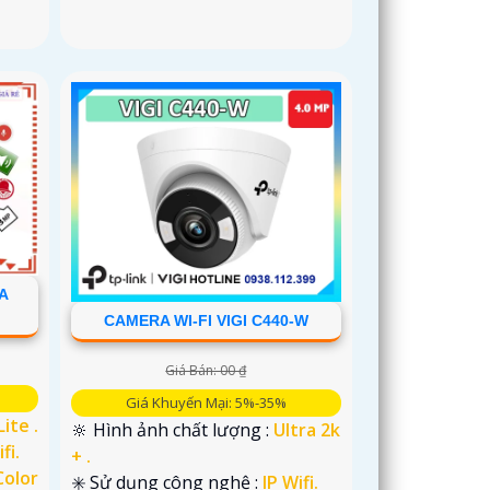
A
CAMERA WI-FI VIGI C440-W
Giá Bán: 00 ₫
Giá Khuyến Mại: 5%-35%
Lite .
🔆 Hình ảnh chất lượng :
Ultra 2k
fi.
+ .
Color
✳️ Sử dụng công nghệ :
IP Wifi.