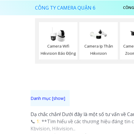
CÔNG TY CAMERA QUẬN 6
CÔNG
Camera Wifi
Camera Ip Thân
Camer
Hikvision Báo Động
Hikvision
Zoom
Dạ chắc chắn! Dưới đây là một số tư vấn về C
📞
1:
**Tìm hiểu về các thương hiệu đáng tin 
Kbvision, Hikvision...