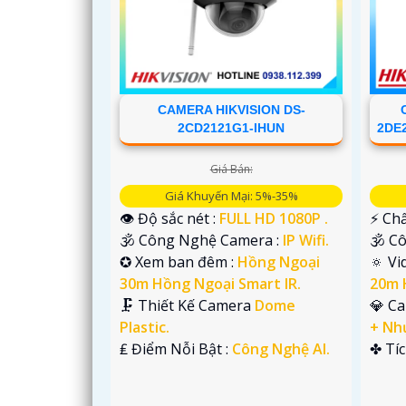
CAMERA HIKVISION DS-
2CD2121G1-IHUN
2DE
Giá Bán:
Giá Khuyến Mại: 5%-35%
'
👁 Độ sắc nét :
FULL HD 1080P .
️⚡ Ch
🕉️ Công Nghệ Camera :
IP Wifi.
🕉️ 
✪ Xem ban đêm :
Hồng Ngoại
🔅 V
30m Hồng Ngoại Smart IR.
20m 
🗜️ Thiết Kế Camera
Dome
💎 C
Plastic.
+ Nh
️₤ Điểm Nỗi Bật :
Công Nghệ AI.
️✤ Tí