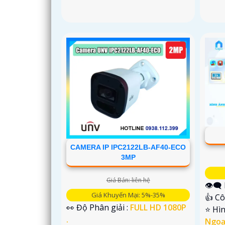
CAMERA IP IPC2122LB-AF40-ECO
3MP
Giá Bán: liên hệ
👁️‍
Giá Khuyến Mại: 5%-35%
👍 C
👀 Độ Phân giải :
FULL HD 1080P
⭐ Hì
.
Ngoạ