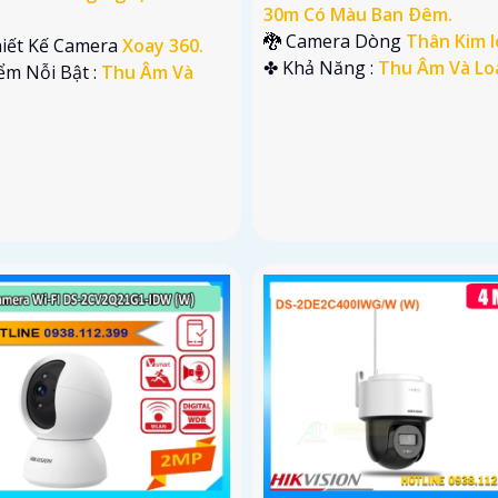
30m Có Màu Ban Ðêm.
🐉️ Camera Dòng
Thân Kim l
hiết Kế Camera
Xoay 360.
️✤ Khả Năng :
Thu Âm Và Lo
iểm Nỗi Bật :
Thu Âm Và