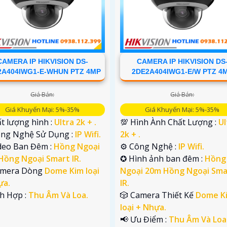
CAMERA IP HIKVISION DS-
CAMERA IP HIKVISION DS
2A404IWG1-E-WHUN PTZ 4MP
2DE2A404IWG1-E/W PTZ 4
Giá Bán:
Giá Bán:
Giá Khuyến Mại: 5%-35%
Giá Khuyến Mại: 5%-35%
ất lượng hình :
Ultra 2k + .
💯 Hình Ành Chất Lượng :
Ul
Công Nghệ Sử Dụng :
IP Wifi.
2k + .
ideo Ban Đêm :
Hồng Ngoại
⚙ Công Nghệ :
IP Wifi.
Hồng Ngoại Smart IR.
✪ Hình ảnh ban đêm :
Hồng
amera Dòng
Dome Kim loại
Ngoại 20m Hồng Ngoại Sma
ựa.
IR.
ch Hợp :
Thu Âm Và Loa.
🎲 Camera Thiết Kế
Dome K
loại + Nhựa.
️📢 Ưu Điểm :
Thu Âm Và Loa