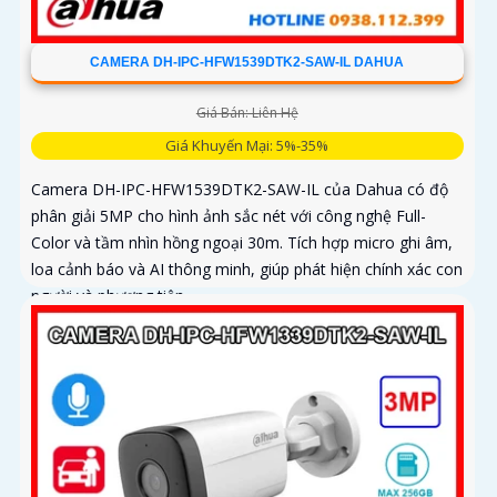
CAMERA DH-IPC-HFW1539DTK2-SAW-IL DAHUA
Giá Bán: Liên Hệ
Giá Khuyến Mại: 5%-35%
Camera DH-IPC-HFW1539DTK2-SAW-IL của Dahua có độ
phân giải 5MP cho hình ảnh sắc nét với công nghệ Full-
Color và tầm nhìn hồng ngoại 30m. Tích hợp micro ghi âm,
loa cảnh báo và AI thông minh, giúp phát hiện chính xác con
người và phương tiện