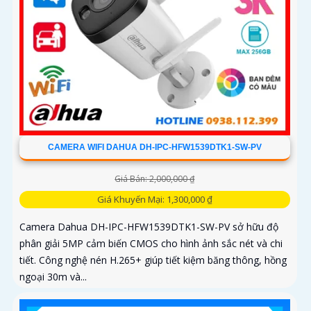
CAMERA WIFI DAHUA DH-IPC-HFW1539DTK1-SW-PV
Giá Bán: 2,000,000 ₫
Giá Khuyến Mại: 1,300,000 ₫
Camera Dahua DH-IPC-HFW1539DTK1-SW-PV sở hữu độ
phân giải 5MP cảm biến CMOS cho hình ảnh sắc nét và chi
tiết. Công nghệ nén H.265+ giúp tiết kiệm băng thông, hồng
ngoại 30m và...