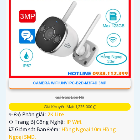
CAMERA WIFI UNV IPC-B2D-M3F4D 3MP
Giá Bán: Liên Hệ
Giá Khuyến Mại: 1,235,000 ₫
✨ Độ Phân giải :
2K Lite .
⚙ Trang Bị Công Nghệ :
IP Wifi.
💥 Giám sát Ban Đêm :
Hồng Ngoại 10m Hồng
Ngoại SMD.