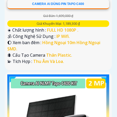
CAMERA AI DÙNG PIN TAPO C400
Giá Bán: 1,699,000 ₫
Giá Khuyến Mại: 1,189,300 ₫
☀️ Chất lượng hình :
FULL HD 1080P .
🕉️ Công Nghệ Sử Dụng :
IP Wifi.
🌔 Xem ban đêm :
Hồng Ngoại 10m Hồng Ngoại
SMD.
🐜 Cấu Tạo Camera
Thân Plastic.
️💫 Tích Hợp :
Thu Âm Và Loa.