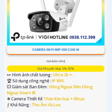
CAMERA WI-FI 4MP VIGI C340-W
Giá Bán: 00 ₫
Giá Khuyến Mại: 5%-35%
👀 Hình ảnh chất lượng :
Ultra 2k + .
🏆 Sử dụng công nghệ :
IP Wifi.
💥 Giám sát Ban Đêm :
Hồng Ngoại 30m Hồng
Ngoại Smart IR.
❄ Camera Thiết Kế
Thân Kim loại + Nhựa.
️ƒ Khả Năng :
Thu Âm Và Loa.