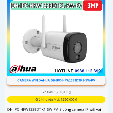
CAMERA WIFI DAHUA DH-IPC-HFW1339DTK1-SW-PV
Giá Bán: 1,700,000 ₫
Giá Khuyến Mại: 1,399,000 ₫
DH-IPC-HFW1339DTK1-SW-PV là dòng camera IP wifi với