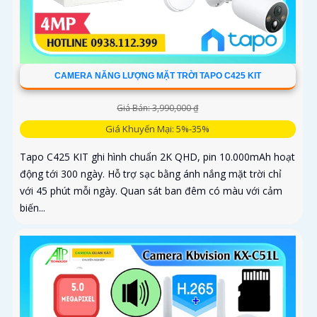
CAMERA NĂNG LƯỢNG MẶT TRỜI TAPO C425 KIT
Giá Bán: 3,990,000 ₫
Giá Khuyến Mại: 5%-35%
Tapo C425 KIT ghi hình chuẩn 2K QHD, pin 10.000mAh hoạt
động tới 300 ngày. Hỗ trợ sạc bằng ánh nắng mặt trời chỉ
với 45 phút mỗi ngày. Quan sát ban đêm có màu với cảm
biến...