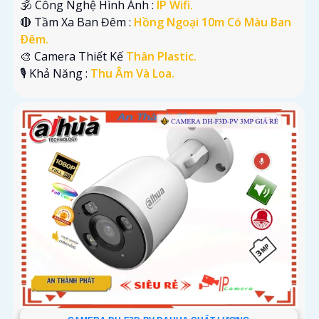
🕉️ Công Nghệ Hình Ảnh :
IP Wifi.
🔴 Tầm Xa Ban Đêm :
Hồng Ngoại 10m Có Màu Ban
Ðêm.
🎨 Camera Thiết Kế
Thân Plastic.
️🎙 Khả Năng :
Thu Âm Và Loa.