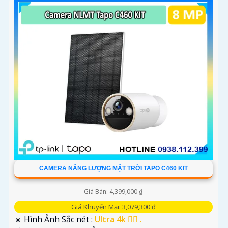
CAMERA NĂNG LƯỢNG MẶT TRỜI TAPO C460 KIT
Giá Bán: 4,399,000 ₫
Giá Khuyến Mại: 3,079,300 ₫
☀️ Hình Ảnh Sắc nét :
Ultra 4k 👍🏾 .