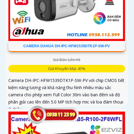
CAMERA DAHUA DH-IPC-HFW1539DTK1P-SW-PV
Giá Bán: Liên Hệ
Giá Khuyến Mại: 45%
Camera DH-IPC-HFW1539DTK1P-SW-PV với chip CMOS tiết
kiệm năng lượng và khả năng thu hình nhiều màu sắc
camera cho phép xem Full Color 30m vào ban đêm và độ
phân giải cao lên đến 5.0 MP tích hợp mic và loa đàm thoại
2 chiều