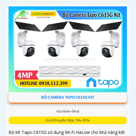
BỘ CAMERA TAPO C615G KIT
Giá Bán: 00 ₫
Giá Khuyến Mại: 5%-35%
Bộ Kit Tapo-C615G sử dụng Wi-Fi HaLow cho khả năng kết