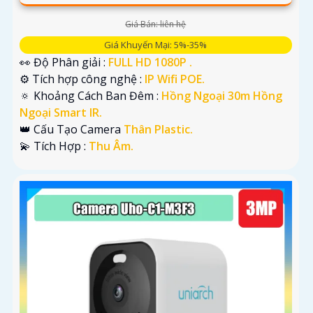
Giá Bán: liên hệ
Giá Khuyến Mại: 5%-35%
👀 Độ Phân giải :
FULL HD 1080P .
⚙ Tích hợp công nghệ :
IP Wifi POE.
🔅 Khoảng Cách Ban Đêm :
Hồng Ngoại 30m Hồng
Ngoại Smart IR.
👑 Cấu Tạo Camera
Thân Plastic.
️💫 Tích Hợp :
Thu Âm.