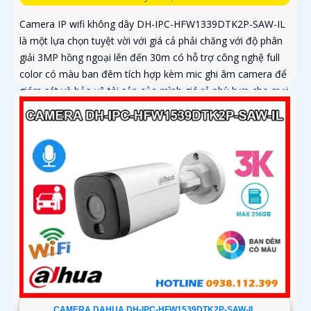
Camera IP wifi không dây DH-IPC-HFW1339DTK2P-SAW-IL
là một lựa chọn tuyệt vời với giá cả phải chăng với độ phân
giải 3MP hồng ngoại lên đến 30m có hỗ trợ công nghệ full
color có màu ban đêm tích hợp kèm mic ghi âm camera để
giám sát và bảo vệ tài sản của mình giá rẻ phù hợp cho mọi
gia đình.
CAMERA DAHUA DH-IPC-HFW1539DTK2P-SAW-IL