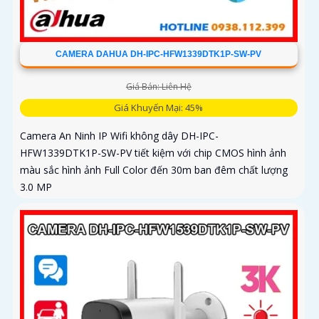
CAMERA DAHUA DH-IPC-HFW1339DTK1P-SW-PV
Giá Bán: Liên Hệ
Giá Khuyến Mại: 45%
Camera An Ninh IP Wifi không dây DH-IPC-
HFW1339DTK1P-SW-PV tiết kiệm với chip CMOS hình ảnh
màu sắc hình ảnh Full Color đến 30m ban đêm chất lượng
3.0 MP