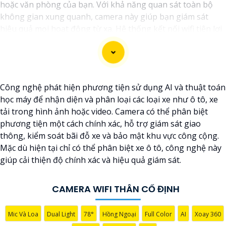
hoặc văn phòng của bạn. Với khả năng quan sát toàn bộ
không gian xung quanh, camera này giúp bạn giám sát
hiệu quả mọi hoạt động từ xa. Hệ thống kết nối wifi tiện lợi
cho phép bạn theo dõi mọi thay đổi một cách dễ dàng
thông qua điện thoại di động hoặc máy tính. với góc quay
rộng, camera giúp bạn không bỏ sót bất kỳ chi tiết nào
trong tầm quan sát. Sản phẩm được thiết kế chắc chắn và
Công nghệ phát hiện phương tiện sử dụng AI và thuật toán
chống nước, phục vụ tốt trong mọi điều kiện thời tiết khắc
học máy để nhận diện và phân loại các loại xe như ô tô, xe
nghiệt. Đảm bảo an ninh cho ngôi nhà, cửa hàng hoặc văn
tải trong hình ảnh hoặc video. Camera có thể phân biệt
phòng của bạn với camera wifi thân ngoài trời này."
phương tiện một cách chính xác, hỗ trợ giám sát giao
thông, kiểm soát bãi đỗ xe và bảo mật khu vực công cộng.
Mặc dù hiện tại chỉ có thể phân biệt xe ô tô, công nghệ này
giúp cải thiện độ chính xác và hiệu quả giám sát.
CAMERA WIFI THÂN CỐ ĐỊNH
Mic Và Loa
Dual Light
78°
Hồng Ngoại
Full Color
AI
Xoay 360