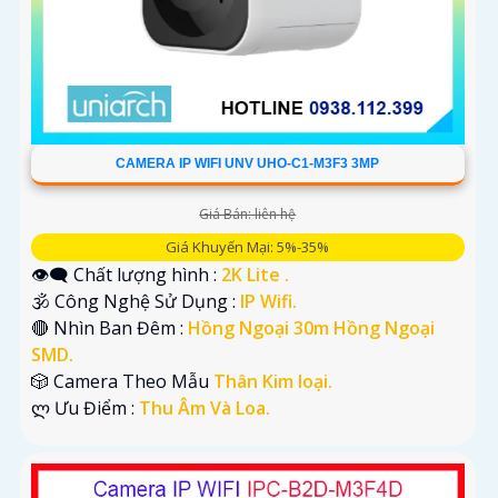
CAMERA IP WIFI UNV UHO-C1-M3F3 3MP
Giá Bán: liên hệ
Giá Khuyến Mại: 5%-35%
👁️‍🗨 Chất lượng hình :
2K Lite .
🕉️ Công Nghệ Sử Dụng :
IP Wifi.
🔴 Nhìn Ban Đêm :
Hồng Ngoại 30m Hồng Ngoại
SMD.
🎲 Camera Theo Mẫu
Thân Kim loại.
️ლ Ưu Điểm :
Thu Âm Và Loa.