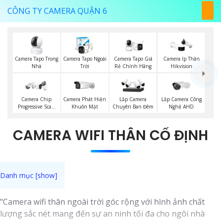
CÔNG TY CAMERA QUẬN 6
Camera Tapo Trong
Camera Tapo Ngoài
Camera Tapo Giá
Camera Ip Thân
Nhà
Trời
Rẻ Chính Hãng
Hikvision
Camera Phát Hiện
Lắp Camera Công
Camera Chip
Lắp Camera
Khuôn Mặt
Nghệ AHD
Progressive Scan
Chuyên Ban Đêm
CMOS Hikvision
CAMERA WIFI THÂN CỐ ĐỊNH
"Camera wifi thân ngoài trời góc rộng với hình ảnh chất
lượng sắc nét mang đến sự an ninh tối đa cho ngôi nhà