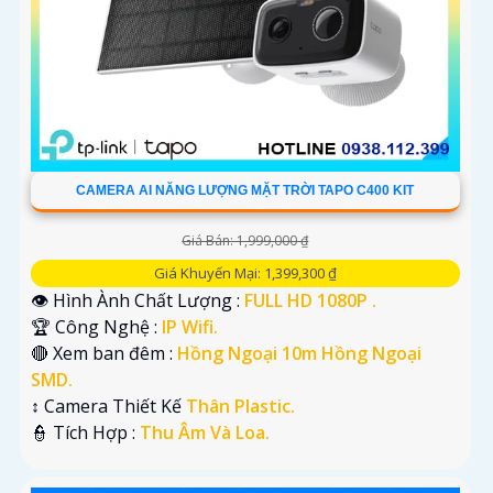
CAMERA AI NĂNG LƯỢNG MẶT TRỜI TAPO C400 KIT
Giá Bán: 1,999,000 ₫
Giá Khuyến Mại: 1,399,300 ₫
👁 Hình Ành Chất Lượng :
FULL HD 1080P .
🏆 Công Nghệ :
IP Wifi.
🔴 Xem ban đêm :
Hồng Ngoại 10m Hồng Ngoại
SMD.
↕️ Camera Thiết Kế
Thân Plastic.
️👮 Tích Hợp :
Thu Âm Và Loa.