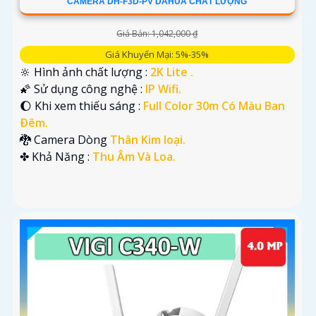
CAMERA DH-F3D-PV DAHUA CHẤT LƯỢNG
Giá Bán: 1,042,000 ₫
Giá Khuyến Mại: 5%-35%
🔆 Hình ảnh chất lượng :
2K Lite .
🌠 Sử dụng công nghệ :
IP Wifi.
🌔 Khi xem thiếu sáng :
Full Color 30m Có Màu Ban
Ðêm.
🐉️ Camera Dòng
Thân Kim loại.
️✤ Khả Năng :
Thu Âm Và Loa.