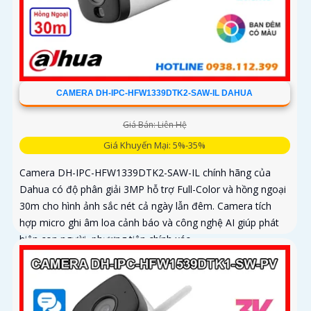
CAMERA DH-IPC-HFW1339DTK2-SAW-IL DAHUA
Giá Bán: Liên Hệ
Giá Khuyến Mại: 5%-35%
Camera DH-IPC-HFW1339DTK2-SAW-IL chính hãng của
Dahua có độ phân giải 3MP hỗ trợ Full-Color và hồng ngoại
30m cho hình ảnh sắc nét cả ngày lẫn đêm. Camera tích
hợp micro ghi âm loa cảnh báo và công nghệ AI giúp phát
hiện con người, phương tiện chính xác