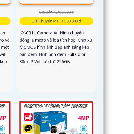
Giá Bán: 1,700,000 ₫
Giá Khuyến Mại: 1,500,000 ₫
 an
KX-C31L Camera An Ninh chuyển
ro và
động lạ micro và loa tích hợp. Chip xử
g một
lý CMOS hình ảnh đẹp ánh sáng kép
wifi
ban đêm. Hình ảnh đêm Full Color
 kép
30m IP Wifi lưu trữ 256GB