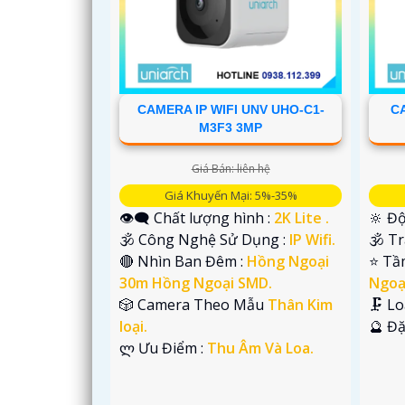
CAMERA IP WIFI UNV UHO-C1-
C
M3F3 3MP
Giá Bán: liên hệ
'
Giá Khuyến Mại: 5%-35%
👁️‍🗨 Chất lượng hình :
2K Lite .
🔆 Độ
🕉️ Công Nghệ Sử Dụng :
IP Wifi.
🕉️ T
🔴 Nhìn Ban Đêm :
Hồng Ngoại
⭐ Tầ
30m Hồng Ngoại SMD.
Ngoạ
🎲 Camera Theo Mẫu
Thân Kim
🗜️ L
loại.
️🔮 Đ
️ლ Ưu Điểm :
Thu Âm Và Loa.