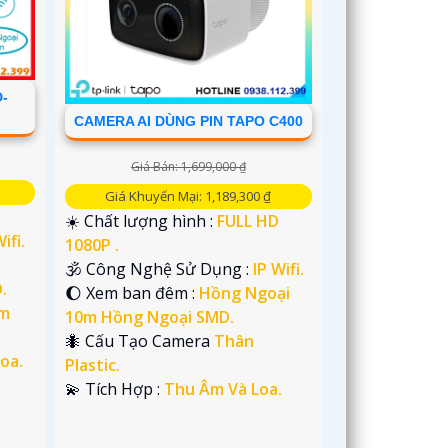
-
CAMERA AI DÙNG PIN TAPO C400
Giá Bán: 1,699,000 ₫
Giá Khuyến Mại: 1,189,300 ₫
☀️ Chất lượng hình :
FULL HD
ifi.
1080P .
🕉️ Công Nghệ Sử Dụng :
IP Wifi.
.
🌔 Xem ban đêm :
Hồng Ngoại
im
10m Hồng Ngoại SMD.
🐜 Cấu Tạo Camera
Thân
oa.
Plastic.
️💫 Tích Hợp :
Thu Âm Và Loa.