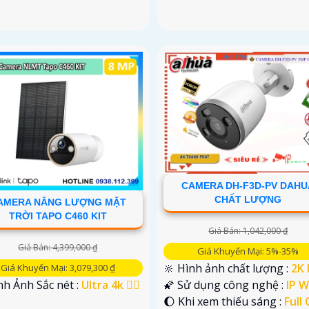
CAMERA DH-F3D-PV DAHU
CHẤT LƯỢNG
AMERA NĂNG LƯỢNG MẶT
TRỜI TAPO C460 KIT
Giá Bán: 1,042,000 ₫
Giá Bán: 4,399,000 ₫
Giá Khuyến Mại: 5%-35%
🔆 Hình ảnh chất lượng :
2K 
Giá Khuyến Mại: 3,079,300 ₫
🌠 Sử dụng công nghệ :
IP Wi
nh Ảnh Sắc nét :
Ultra 4k 👍🏾
🌔 Khi xem thiếu sáng :
Full 