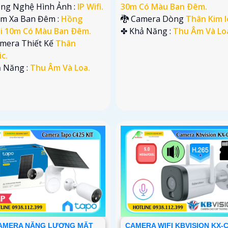
30m Có Màu Ban Ðêm.
Công Nghệ Hình Ảnh :
IP Wifi.
🐉️ Camera Dòng
Thân Kim l
ầm Xa Ban Đêm :
Hồng
️✤ Khả Năng :
Thu Âm Và Lo
i 10m Có Màu Ban Ðêm.
amera Thiết Kế
Thân
ic.
hả Năng :
Thu Âm Và Loa.
AMERA NĂNG LƯỢNG MẶT
CAMERA WIFI KBVISION KX-