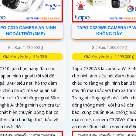
PO C310 CAMERA AN NINH
TAPO C320WS CAMERA IP W
NGOÀI TRỜI (3MP)
KHÔNG DÂY
Giá Bán: 1,480,000 ₫
Giá Bán: 1,500,000 ₫
Giá Khuyến Mại: 5%-35%
Giá Khuyến Mại: 1,199,000 ₫
C310 lựa chọn hàng đầu cho
Tapo C320WS là camera Wi-Fi 
háp an ninh ngoài trời với độ
cho hình ảnh siêu nét đàm thoại
giải 3MP siêu nét, hỗ trợ đàm
chiều rõ ràng và ghi hình ban đ
 2 chiều mượt mà và quan sát
đầy đủ màu sắc với tầm xa tới 
êm cực rõ với hồng ngoại 30m.
Trang bị công nghệ phát hiện c
nghệ AI thông minh camera tự
động thông minh, còi hú và đèn
phát hiện chuyển động, bật còi
báo, cùng chuẩn IP66 chống nướ
 đèn cảnh báo kịp thời, bảo vệ
mạnh mẽ, camera C320WS đảm
n tuyệt đối
an ninh vững chắc trong mọi điề
thời tiết độ bền cao và mức giá 