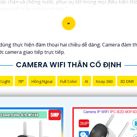
ắc chắn và chống nước, phục vụ tốt trong mọi điều kiện thờ
ra wifi thân ngoài trời này."
dùng thực hiện đàm thoại hai chiều dễ dàng. Camera đàm th
 camera giao tiếp trực tiếp.
CAMERA WIFI THÂN CỐ ĐỊNH
 Light
78°
Hồng Ngoại
Full Color
AI
Xoay 360
3D DNR