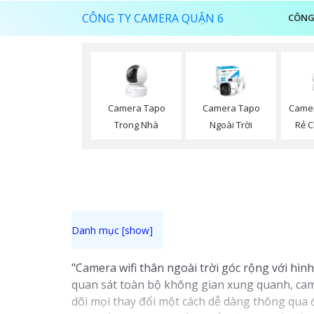
CÔNG TY CAMERA QUẬN 6
CÔNG
Camera Tapo
Camera Tapo
Camer
Trong Nhà
Ngoài Trời
Rẻ C
"Camera wifi thân ngoài trời góc rộng với hì
quan sát toàn bộ không gian xung quanh, came
dõi mọi thay đổi một cách dễ dàng thông qua đ