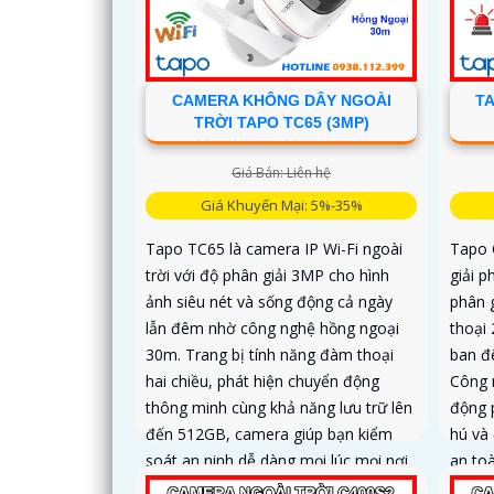
CAMERA KHÔNG DÂY NGOÀI
TA
TRỜI TAPO TC65 (3MP)
Giá Bán: Liên hệ
Giá Khuyến Mại: 5%-35%
Tapo TC65 là camera IP Wi-Fi ngoài
Tapo 
trời với độ phân giải 3MP cho hình
giải p
ảnh siêu nét và sống động cả ngày
phân 
lẫn đêm nhờ công nghệ hồng ngoại
thoại
30m. Trang bị tính năng đàm thoại
ban đ
hai chiều, phát hiện chuyển động
Công 
thông minh cùng khả năng lưu trữ lên
động 
đến 512GB, camera giúp bạn kiểm
hú và
soát an ninh dễ dàng mọi lúc mọi nơi
an toà
với thiết kế chuẩn IP66 chống nước và