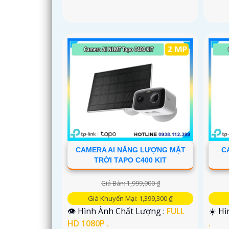
CAMERA AI NĂNG LƯỢNG MẶT
C
TRỜI TAPO C400 KIT
Giá Bán: 1,999,000 ₫
Giá Khuyến Mại: 1,399,300 ₫
👁 Hình Ành Chất Lượng :
FULL
☀️ Hì
HD 1080P .
.