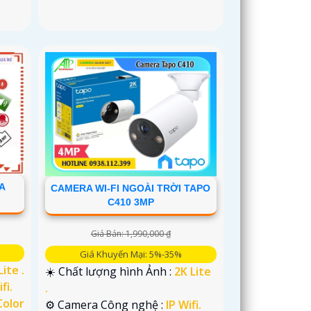
A
CAMERA WI-FI NGOÀI TRỜI TAPO
C410 3MP
Giá Bán: 1,990,000 ₫
Giá Khuyến Mại: 5%-35%
Lite .
☀️ Chất lượng hình Ảnh :
2K Lite
fi.
.
Color
⚙ Camera Công nghệ :
IP Wifi.