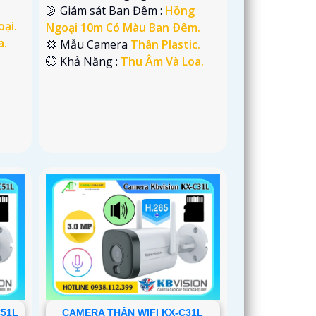
🌛 Giám sát Ban Đêm :
Hồng
oại.
Ngoại 10m Có Màu Ban Ðêm.
a.
💢 Mẫu Camera
Thân Plastic.
️💮 Khả Năng :
Thu Âm Và Loa.
C51L
CAMERA THÂN WIFI KX-C31L