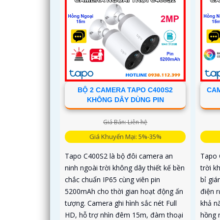
bụi hoạt động bền bỉ
BỘ 2 CAMERA TAPO C400S2
CAM
KHÔNG DÂY DÙNG PIN
Giá Bán: Liên hệ
Giá Khuyến Mại: 5%-35%
Tapo C400S2 là bộ đôi camera an
Tapo 
ninh ngoài trời không dây thiết kế bền
trời 
chắc chuẩn IP65 cùng viên pin
bỉ gi
5200mAh cho thời gian hoạt động ấn
điện 
tượng. Camera ghi hình sắc nét Full
khả n
HD, hỗ trợ nhìn đêm 15m, đàm thoại
hồng 