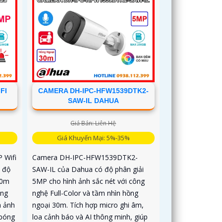
FI
CAMERA DH-IPC-HFW1539DTK2-
SAW-IL DAHUA
Giá Bán: Liên Hệ
Giá Khuyến Mại: 5%-35%
 Wifi
Camera DH-IPC-HFW1539DTK2-
i độ
SAW-IL của Dahua có độ phân giải
30m
5MP cho hình ảnh sắc nét với công
ong
nghệ Full-Color và tầm nhìn hồng
h ảnh
ngoại 30m. Tích hợp micro ghi âm,
 bóng
loa cảnh báo và AI thông minh, giúp