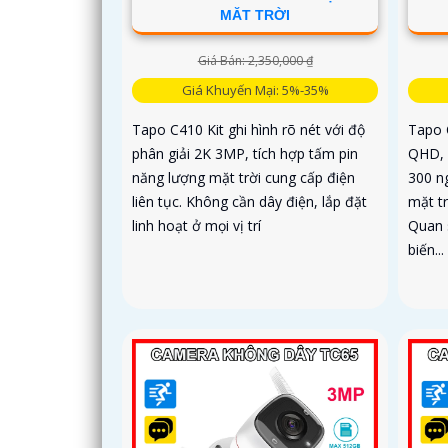
MĂT TRỜI
Giá Bán: 2,350,000 ₫
Giá Khuyến Mại: 5%-35%
Tapo C410 Kit ghi hình rõ nét với độ
Tapo 
phân giải 2K 3MP, tích hợp tấm pin
QHD, 
năng lượng mặt trời cung cấp điện
300 n
liên tục. Không cần dây điện, lắp đặt
mặt tr
linh hoạt ở mọi vị trí
Quan 
biến...