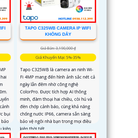
IFI
TAPO C325WB CAMERA IP WIFI
KHÔNG DÂY
Giá Bán: 3,190,000 ₫
Giá Khuyến Mại: 5%-35%
4MP
Tapo C325WB là camera an ninh Wi-
 hai
Fi 4MP mang đến hình ảnh sắc nét cả
êm
ngày lẫn đêm nhờ công nghệ
30m.
ColorPro. Được tích hợp AI thông
huyển
minh, đàm thoại hai chiều, còi hú và
 cảnh
đèn chớp cảnh báo, cùng khả năng
c bụi
chống nước IP66, camera sẵn sàng
 bảo
bảo vệ ngôi nhà bạn trong mọi điều
u kiện
kiện thời tiết
cực