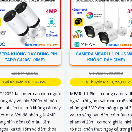
kỳ ưu đãi
ERA KHÔNG DÂY DÙNG PIN
CAMERA MEARI L1 PLUS WI
TAPO C420S1 (4MP)
KHÔNG DÂY (3MP)
Giá Bán: Liên hệ
Giá Bán: 1,500,000 ₫
Giá Khuyến Mại: 5%-35%
Giá Khuyến Mại: 1,299,000 ₫
C420S1 là camera an ninh ngoài
MEARI L1 Plus là dòng camera IP
không dây với pin 5200mAh bền
ngoài trời giám sát mạnh mẽ vớ
ám sát liên tục mà không cần dây
phân giải 3MP đèn hồng ngoại 
rườm rà. Với độ phân giải 4MP,
và trợ sáng ban đêm có màu tr
ăng nhìn đêm có màu, tầm
phạm vi 20m, camera ghi lại hìn
ngoại xa tới 15m và đàm thoại
rõ nét, chân thực ngay cả trong