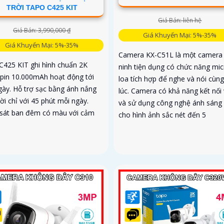
TRỜI TAPO C425 KIT
Giá Bán: liên hệ
Giá Bán: 3,990,000 ₫
Giá Khuyến Mại: 5%-35%
Giá Khuyến Mại: 5%-35%
Camera KX-C51L là một camera
C425 KIT ghi hình chuẩn 2K
ninh tiện dụng có chức năng mic
pin 10.000mAh hoạt động tới
loa tích hợp để nghe và nói cùn
gày. Hỗ trợ sạc bằng ánh nắng
lúc. Camera có khả năng kết nối 
ời chỉ với 45 phút mỗi ngày.
và sử dụng công nghệ ánh sáng
sát ban đêm có màu với cảm
cho hình ảnh sắc nét đến 5