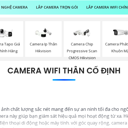
 NGHỆ CAMERA
LẮP CAMERA TRỌN GÓI
LẮP CAMERA WIFI CHÍ
Camera Phát
a Tapo Giá
Camera Ip Thân
Camera Chip
Khuôn Mặ
hính Hãng
Hikvision
Progressive Scan
CMOS Hikvision
CAMERA WIFI THÂN CỐ ĐỊNH
nh ảnh chất lượng sắc nét mang đến sự an ninh tối đa cho n
ra này giúp bạn giám sát hiệu quả mọi hoạt động từ xa. Hệ 
iện thoại di động hoặc máy tính. với góc quay rộng, camera 