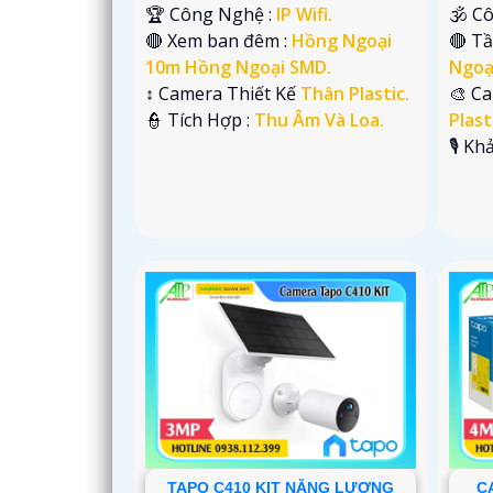
🏆 Công Nghệ :
IP Wifi.
🕉️ 
🔴 Xem ban đêm :
Hồng Ngoại
🔴 T
10m Hồng Ngoại SMD.
Ngoạ
↕️ Camera Thiết Kế
Thân Plastic.
🎨 C
️👮 Tích Hợp :
Thu Âm Và Loa.
Plast
️🎙 K
TAPO C410 KIT NĂNG LƯỢNG
C