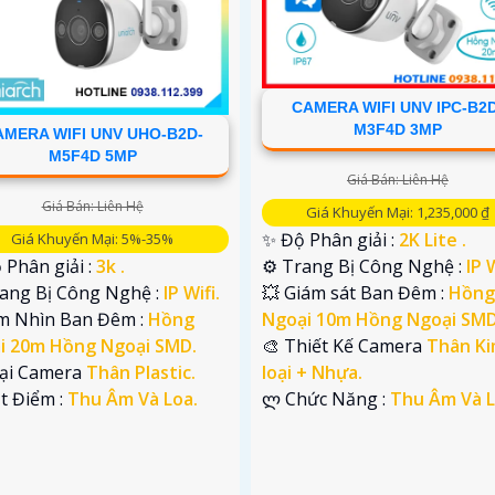
CAMERA WIFI UNV IPC-B2D
M3F4D 3MP
AMERA WIFI UNV UHO-B2D-
M5F4D 5MP
Giá Bán: Liên Hệ
Giá Bán: Liên Hệ
Giá Khuyến Mại: 1,235,000 ₫
✨ Độ Phân giải :
2K Lite .
Giá Khuyến Mại: 5%-35%
⚙ Trang Bị Công Nghệ :
IP W
 Phân giải :
3k .
💥 Giám sát Ban Đêm :
Hồng
rang Bị Công Nghệ :
IP Wifi.
Ngoại 10m Hồng Ngoại SMD
m Nhìn Ban Đêm :
Hồng
🎨 Thiết Kế Camera
Thân K
i 20m Hồng Ngoại SMD.
loại + Nhựa.
oại Camera
Thân Plastic.
️ლ Chức Năng :
Thu Âm Và L
ặt Điểm :
Thu Âm Và Loa.