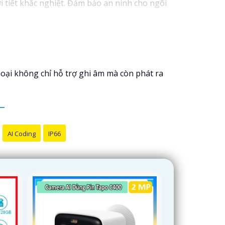
i tiết khắc nghiệt. Đảm bảo an ninh cho ngôi
oại không chỉ hỗ trợ ghi âm mà còn phát ra
AI Coding
IP66