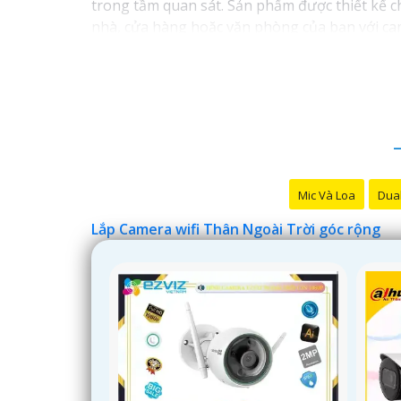
trong tầm quan sát. Sản phẩm được thiết kế ch
nhà, cửa hàng hoặc văn phòng của bạn với came
Mic Và Loa
Dual
Lắp Camera wifi Thân Ngoài Trời góc rộng