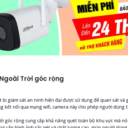
 Ngoài Trời góc rộng
t bị giám sát an ninh hiện đại được sử dụng để quan sát và 
 kết nối qua mạng wifi, camera này cho phép người dùng th
rời góc rộng cung cấp khả năng quét toàn bộ khu vực mà nó đ
 cấp hình ảnh sắc nét và chất lượng cao, giúp người dùng d