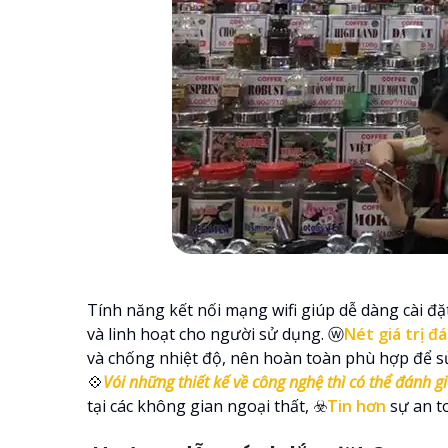
Tính năng kết nối mạng wifi giúp dễ dàng cài đ
và linh hoạt cho người sử dụng. ⓦ
Nét giá trị đ
và chống nhiệt độ, nên hoàn toàn phù hợp để sử 
💠
Vói những thiết kế về công nghệ thì có thể đánh 
tại các không gian ngoại thất, ☣️
Tin hơn
sự an t