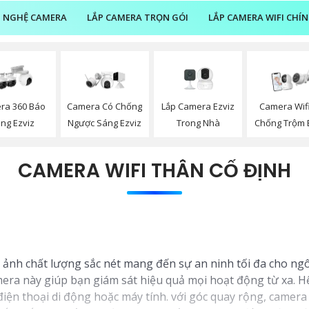
 NGHỆ CAMERA
LẮP CAMERA TRỌN GÓI
LẮP CAMERA WIFI CHÍ
Lắp Camera Ezviz
ra 360 Báo
Camera Có Chống
Camera Wif
Trong Nhà
ng Ezviz
Ngược Sáng Ezviz
Chống Trộm 
CAMERA WIFI THÂN CỐ ĐỊNH
nh ảnh chất lượng sắc nét mang đến sự an ninh tối đa cho n
ra này giúp bạn giám sát hiệu quả mọi hoạt động từ xa. Hệ 
iện thoại di động hoặc máy tính. với góc quay rộng, camera 