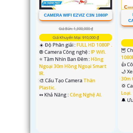
CAMERA WIFI EZVIZ C3N 1080P
CA
Giá Bán: 1,300,000 ₫
Giá Khuyến Mại: 910,000 ₫
☀️ Độ Phân giải :
FULL HD 1080P .
🦉 Ch
®️ Camera Công nghệ :
IP Wifi.
1080P
⭐ Tầm Nhìn Ban Đêm :
Hồng
'
👍 C
Ngoại 30m Hồng Ngoại Smart
🌙 X
IR.
30m 
🎨 Cấu Tạo Camera
Thân
💢 C
Plastic.
Loại.
️↭ Khả Năng :
Công Nghệ AI.
️🔔 Ư