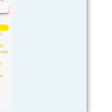
LL
fi.
Color
m
áo