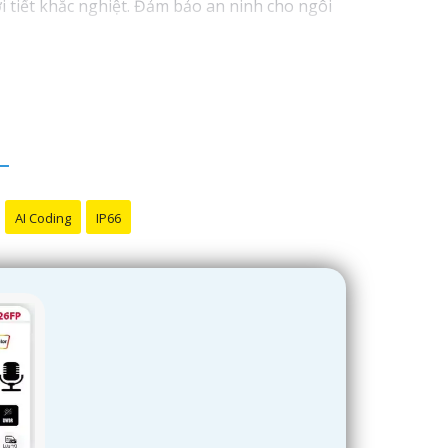
i tiết khắc nghiệt. Đảm bảo an ninh cho ngôi
AI Coding
IP66