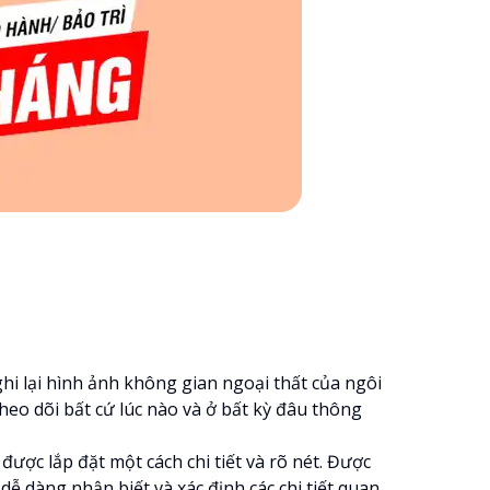
ghi lại hình ảnh không gian ngoại thất của ngôi
eo dõi bất cứ lúc nào và ở bất kỳ đâu thông
ược lắp đặt một cách chi tiết và rõ nét. Được
ễ dàng nhận biết và xác định các chi tiết quan