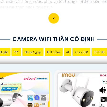
ắc chắn và chống nước, phục vụ tốt trong mọi điều kiện thờ
ra wifi thân ngoài trời này."
CAMERA WIFI THÂN CỐ ĐỊNH
 Light
78°
Hồng Ngoại
Full Color
AI
Xoay 360
3D DNR