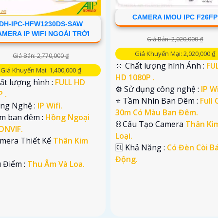
CAMERA IMOU IPC F26FP
DH-IPC-HFW1230DS-SAW
MERA IP WIFI NGOÀI TRỜI
Giá Bán: 2,020,000 ₫
Giá Khuyến Mại: 2,020,000 ₫
Giá Bán: 2,770,000 ₫
🔆 Chất lượng hình Ảnh :
FU
Giá Khuyến Mại: 1,400,000 ₫
HD 1080P .
ất lượng hình :
FULL HD
⚙ Sử dụng công nghệ :
IP Wi
 .
⭐ Tầm Nhìn Ban Đêm :
Full 
ông Nghệ :
IP Wifi.
30m Có Màu Ban Đêm.
em ban đêm :
Hồng Ngoại
⛓ Cấu Tạo Camera
Thân Ki
ONVIF.
Loại.
amera Thiết Kế
Thân Kim
️🆑 Khả Năng :
Có Đèn Còi B
Động.
u Điểm :
Thu Âm Và Loa.