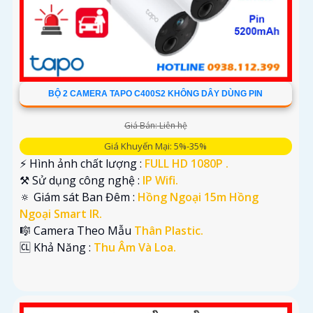
BỘ 2 CAMERA TAPO C400S2 KHÔNG DÂY DÙNG PIN
Giá Bán: Liên hệ
Giá Khuyến Mại: 5%-35%
️⚡ Hình ảnh chất lượng :
FULL HD 1080P .
⚒ Sử dụng công nghệ :
IP Wifi.
🔅 Giám sát Ban Đêm :
Hồng Ngoại 15m Hồng
Ngoại Smart IR.
🎼️ Camera Theo Mẫu
Thân Plastic.
️🆑 Khả Năng :
Thu Âm Và Loa.