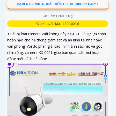
CAMERA IP WIFI NGOÀI TRỜI FULL HD 1080P KX-C21L
Giá Bán: 1,600,000 ₫
Giá Khuyến Mại: 1,300,000 ₫
Thiết bị loại camera Wifi không dây KX-C21L là sự lựa chọn
hoàn hảo cho hệ thống giám sát và an ninh tại nhà hoặc
văn phòng. Với độ phân giải cao, hình ảnh sắc nét và góc
nhìn rộng, camera KX-C21L giúp bạn quan sát mọi hoạt
động một cách dễ dàng