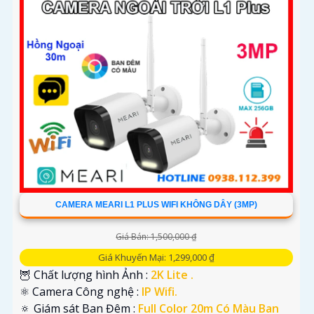
CAMERA MEARI L1 PLUS WIFI KHÔNG DÂY (3MP)
Giá Bán: 1,500,000 ₫
Giá Khuyến Mại: 1,299,000 ₫
🦉 Chất lượng hình Ảnh :
2K Lite .
⚛️ Camera Công nghệ :
IP Wifi.
🔅 Giám sát Ban Đêm :
Full Color 20m Có Màu Ban