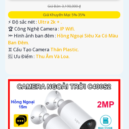
Giá Bán: 3,190,000 ₫
Giá Khuyến Mại: 5%-35%
️⚡ Độ sắc nét :
Ultra 2k + .
🏆 Công Nghệ Camera :
IP Wifi.
🔦 Hình ảnh ban đêm :
Hồng Ngoại Siêu Xa Có Màu
Ban Ðêm.
♊ Cấu Tạo Camera
Thân Plastic.
️🆑 Ưu Điểm :
Thu Âm Và Loa.