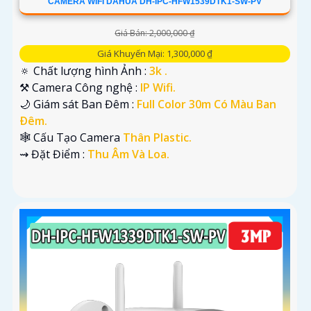
CAMERA WIFI DAHUA DH-IPC-HFW1539DTK1-SW-PV
Giá Bán: 2,000,000 ₫
Giá Khuyến Mại: 1,300,000 ₫
🔅 Chất lượng hình Ảnh :
3k .
⚒ Camera Công nghệ :
IP Wifi.
🌙 Giám sát Ban Đêm :
Full Color 30m Có Màu Ban
Ðêm.
🕸️ Cấu Tạo Camera
Thân Plastic.
️⇝ Đặt Điểm :
Thu Âm Và Loa.