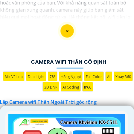
hoặc văn phòng của bạn. Với khả năng quan sát toàn bộ
không gian xung quanh, camera này giúp bạn giám sát
hiệu quả mọi hoạt động từ xa. Hệ thống kết nối wifi tiện lợi
cho phép bạn theo dõi mọi thay đổi một cách dễ dàng
thông qua điện thoại di động hoặc máy tính. với góc quay
rộng, camera giúp bạn không bỏ sót bất kỳ chi tiết nào
trong tầm quan sát. Sản phẩm được thiết kế chắc chắn và
chống nước, phục vụ tốt trong mọi điều kiện thời tiết khắc
nghiệt. Đảm bảo an ninh cho ngôi nhà, cửa hàng hoặc văn
CAMERA WIFI THÂN CỐ ĐỊNH
phòng của bạn với camera wifi thân ngoài trời này."
Mic Và Loa
Dual Light
78°
Hồng Ngoại
Full Color
AI
Xoay 360
3D DNR
AI Coding
IP66
Lắp Camera wifi Thân Ngoài Trời góc rộng