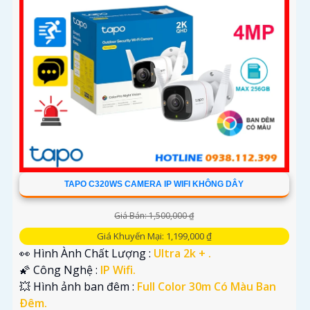
TAPO C320WS CAMERA IP WIFI KHÔNG DÂY
Giá Bán: 1,500,000 ₫
Giá Khuyến Mại: 1,199,000 ₫
👀 Hình Ành Chất Lượng :
Ultra 2k + .
🌠 Công Nghệ :
IP Wifi.
💥 Hình ảnh ban đêm :
Full Color 30m Có Màu Ban
Ðêm.