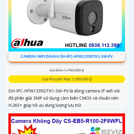
CAMERA WIFI DAHUA DH-IPC-HFW1339DTK1-SW-PV
Giá Bán: 1,700,000 ₫
Giá Khuyến Mại: 1,399,000 ₫
DH-IPC-HFW1339DTK1-SW-PV là dòng camera IP wifi với
độ phân giải 3MP sử dụng cảm biến CMOS và chuẩn nén
H.265+ giúp tối ưu dung lượng lưu trữ.