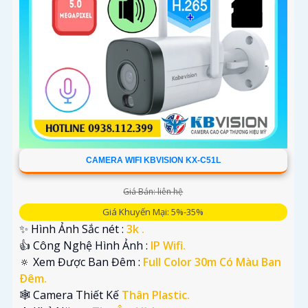
'
CAMERA WIFI KBVISION KX-C51L
Giá Bán: liên hệ
Giá Khuyến Mại: 5%-35%
✨ Hình Ảnh Sắc nét :
3k .
👍 Công Nghệ Hình Ảnh :
IP Wifi.
🔅 Xem Được Ban Đêm :
Full Color 30m Có Màu Ban
Ðêm.
🕸️ Camera Thiết Kế
Thân Plastic.