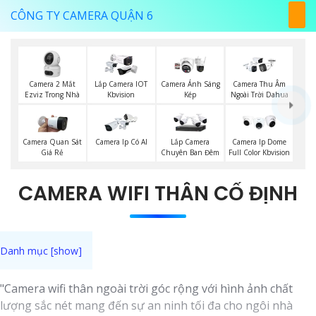
CÔNG TY CAMERA QUẬN 6
Camera 2 Mắt
Lắp Camera IOT
Camera Ánh Sáng
Camera Thu Âm
Ezviz Trong Nhà
Kbvision
Kép
Ngoài Trời Dahua
Camera Quan Sát
Camera Ip Có AI
Lắp Camera
Camera Ip Dome
Giá Rẻ
Chuyên Ban Đêm
Full Color Kbvision
CAMERA WIFI THÂN CỐ ĐỊNH
"Camera wifi thân ngoài trời góc rộng với hình ảnh chất
lượng sắc nét mang đến sự an ninh tối đa cho ngôi nhà