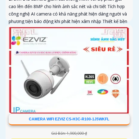
cao lên đến 8MP cho hình ảnh sắc nét và chi tiết Tích hợp
công nghệ AI camera có khả năng phát hiện dáng người và
phương tiện báo động khi phát hiện xâm nhập Thiết kế bền
bỉ chống nước IP65 phù hợp lắp đặt trong mọi điều kiện thời
tiết. Camera An Ninh CS-CB5-R100-2F8WFL có khả năng còi
hú, đèn chớp báo động, Wifi Không Dây, chức năng AI deep
learning phân biệt người & phương tiện
CAMERA WIFI EZVIZ CS-H3C-R100-1J5WKFL
Giá Bán: 1,900,000 ₫