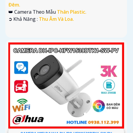
Ðêm.
👑 Camera Theo Mẫu
Thân Plastic.
️➲ Khả Năng :
Thu Âm Và Loa.