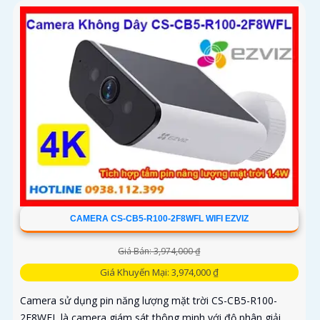
trời và pin sạc đạt chuẩn IP65 chống nước và bụi giúp hoạt
động bền bỉ trong mọi điều kiện thời tiết.
CAMERA CS-CB5-R100-2F8WFL WIFI EZVIZ
Giá Bán: 3,974,000 ₫
Giá Khuyến Mại: 3,974,000 ₫
Camera sử dụng pin năng lượng mặt trời CS-CB5-R100-
2F8WFL là camera giám sát thông minh với độ phân giải