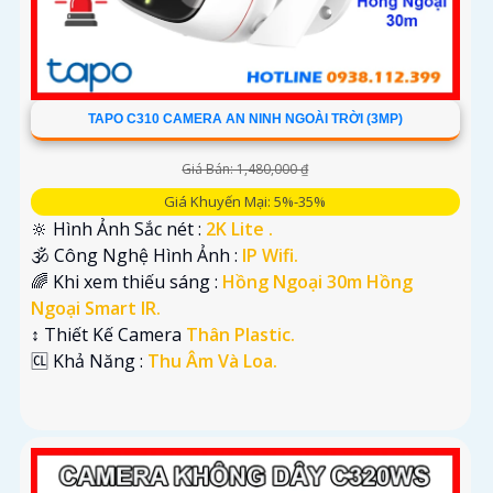
TAPO C310 CAMERA AN NINH NGOÀI TRỜI (3MP)
Giá Bán: 1,480,000 ₫
Giá Khuyến Mại: 5%-35%
🔆 Hình Ảnh Sắc nét :
2K Lite .
🕉️ Công Nghệ Hình Ảnh :
IP Wifi.
🌈 Khi xem thiếu sáng :
Hồng Ngoại 30m Hồng
Ngoại Smart IR.
↕️ Thiết Kế Camera
Thân Plastic.
️🆑 Khả Năng :
Thu Âm Và Loa.