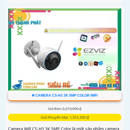
❇ CAMERA CS-H3 3K 5MP COLOR WIFI
Giá Bán: 2,219,000 ₫
Giá Khuyến Mại: 1,553,300 ₫
Camera Wifi CS-H3 3K 5MP Color là một sản phẩm camera