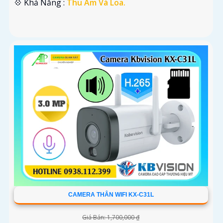
️💠 Khả Năng :
Thu Âm Và Loa.
CAMERA THÂN WIFI KX-C31L
Giá Bán: 1,700,000 ₫