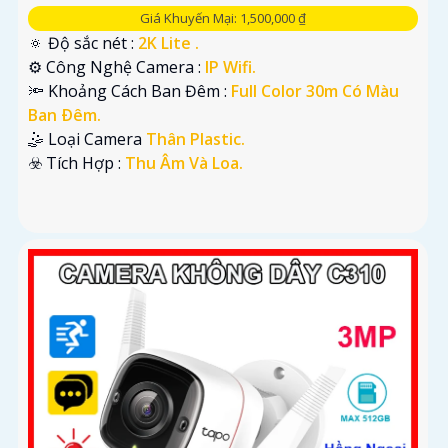
Giá Khuyến Mại: 1,500,000 ₫
🔅 Độ sắc nét :
2K Lite .
⚙ Công Nghệ Camera :
IP Wifi.
🔦 Khoảng Cách Ban Đêm :
Full Color 30m Có Màu
Ban Ðêm.
🤹 Loại Camera
Thân Plastic.
️☣️ Tích Hợp :
Thu Âm Và Loa.