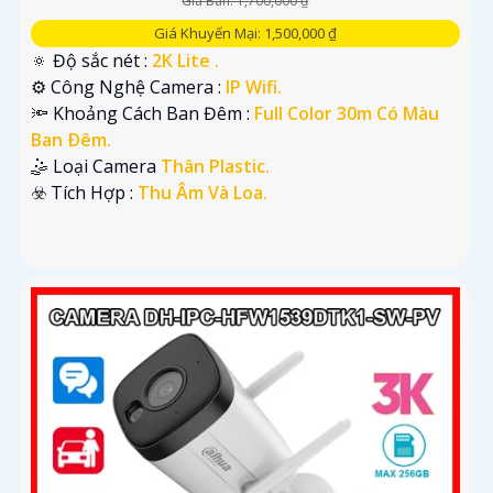
Giá Bán: 1,700,000 ₫
Giá Khuyến Mại: 1,500,000 ₫
🔅 Độ sắc nét :
2K Lite .
⚙ Công Nghệ Camera :
IP Wifi.
🔦 Khoảng Cách Ban Đêm :
Full Color 30m Có Màu
Ban Ðêm.
🤹 Loại Camera
Thân Plastic.
️☣️ Tích Hợp :
Thu Âm Và Loa.