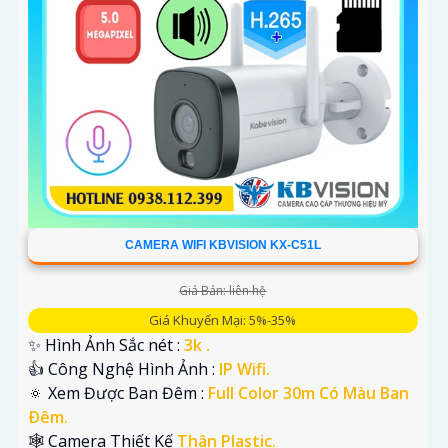
CAMERA WIFI KBVISION KX-C51L
Giá Bán: liên hệ
Giá Khuyến Mại: 5%-35%
✨ Hình Ảnh Sắc nét :
3k .
👍 Công Nghệ Hình Ảnh :
IP Wifi.
🔅 Xem Được Ban Đêm :
Full Color 30m Có Màu Ban
Ðêm.
🕸️ Camera Thiết Kế
Thân Plastic.