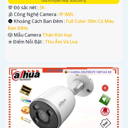
Giá Khuyến Mại: 826,000 ₫
💯 Độ sắc nét :
3k .
🕉️ Công Nghệ Camera :
IP Wifi.
🌚 Khoảng Cách Ban Đêm :
Full Color 30m Có Màu
Ban Ðêm.
🎲 Mẫu Camera
Thân Kim loại.
️☣️ Điểm Nỗi Bật :
Thu Âm Và Loa.