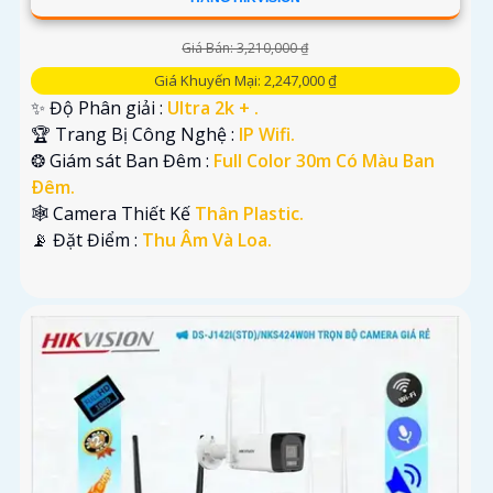
Giá Bán: 3,210,000 ₫
Giá Khuyến Mại: 2,247,000 ₫
✨ Độ Phân giải :
Ultra 2k + .
🏆 Trang Bị Công Nghệ :
IP Wifi.
❂ Giám sát Ban Đêm :
Full Color 30m Có Màu Ban
Ðêm.
🕸️ Camera Thiết Kế
Thân Plastic.
️📡 Đặt Điểm :
Thu Âm Và Loa.