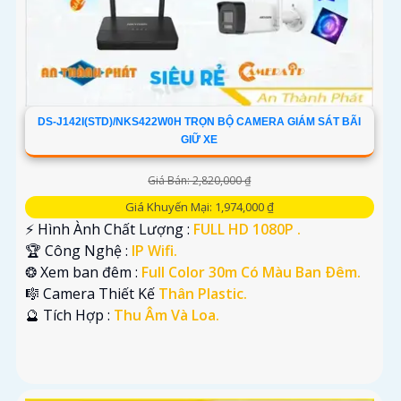
DS-J142I(STD)/NKS422W0H TRỌN BỘ CAMERA GIÁM SÁT BÃI
GIỮ XE
Giá Bán: 2,820,000 ₫
Giá Khuyến Mại: 1,974,000 ₫
️⚡ Hình Ành Chất Lượng :
FULL HD 1080P .
🏆 Công Nghệ :
IP Wifi.
❂ Xem ban đêm :
Full Color 30m Có Màu Ban Ðêm.
🎼️ Camera Thiết Kế
Thân Plastic.
️🔮 Tích Hợp :
Thu Âm Và Loa.