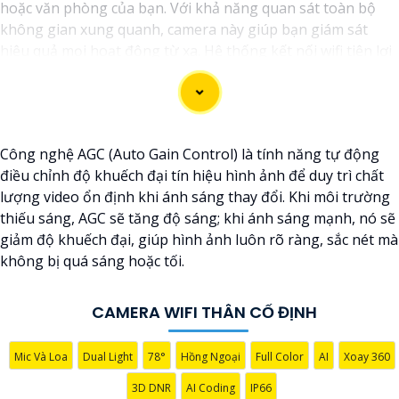
hoặc văn phòng của bạn. Với khả năng quan sát toàn bộ
không gian xung quanh, camera này giúp bạn giám sát
hiệu quả mọi hoạt động từ xa. Hệ thống kết nối wifi tiện lợi
cho phép bạn theo dõi mọi thay đổi một cách dễ dàng
thông qua điện thoại di động hoặc máy tính. với góc quay
rộng, camera giúp bạn không bỏ sót bất kỳ chi tiết nào
trong tầm quan sát. Sản phẩm được thiết kế chắc chắn và
Công nghệ AGC (Auto Gain Control) là tính năng tự động
chống nước, phục vụ tốt trong mọi điều kiện thời tiết khắc
điều chỉnh độ khuếch đại tín hiệu hình ảnh để duy trì chất
nghiệt. Đảm bảo an ninh cho ngôi nhà, cửa hàng hoặc văn
lượng video ổn định khi ánh sáng thay đổi. Khi môi trường
phòng của bạn với camera wifi thân ngoài trời này."
thiếu sáng, AGC sẽ tăng độ sáng; khi ánh sáng mạnh, nó sẽ
giảm độ khuếch đại, giúp hình ảnh luôn rõ ràng, sắc nét mà
không bị quá sáng hoặc tối.
CAMERA WIFI THÂN CỐ ĐỊNH
Mic Và Loa
Dual Light
78°
Hồng Ngoại
Full Color
AI
Xoay 360
3D DNR
AI Coding
IP66