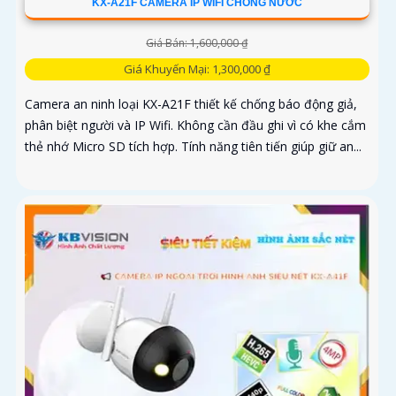
KX-A21F CAMERA IP WIFI CHỐNG NƯỚC
Giá Bán: 1,600,000 ₫
Giá Khuyến Mại: 1,300,000 ₫
Camera an ninh loại KX-A21F thiết kế chống báo động giả,
phân biệt người và IP Wifi. Không cần đầu ghi vì có khe cắm
thẻ nhớ Micro SD tích hợp. Tính năng tiên tiến giúp giữ an...