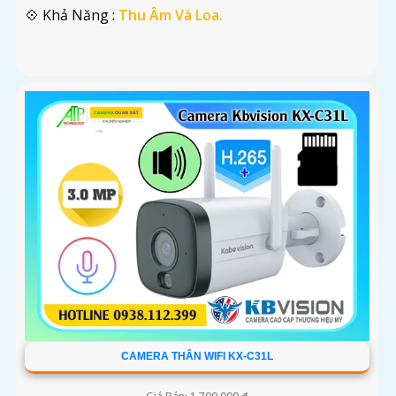
️💠 Khả Năng :
Thu Âm Và Loa.
CAMERA THÂN WIFI KX-C31L