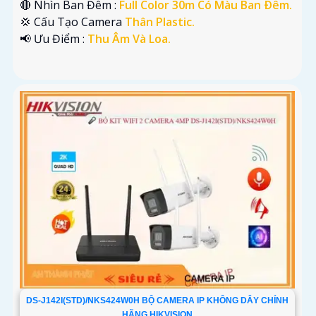
🔴 Nhìn Ban Đêm :
Full Color 30m Có Màu Ban Ðêm.
💢 Cấu Tạo Camera
Thân Plastic.
️📢 Ưu Điểm :
Thu Âm Và Loa.
DS-J142I(STD)/NKS424W0H BỘ CAMERA IP KHÔNG DÂY CHÍNH
HÃNG HIKVISION