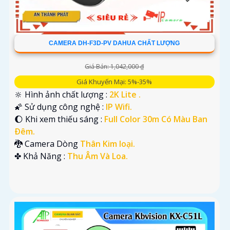
CAMERA DH-F3D-PV DAHUA CHẤT LƯỢNG
Giá Bán: 1,042,000 ₫
Giá Khuyến Mại: 5%-35%
🔆 Hình ảnh chất lượng :
2K Lite .
🌠 Sử dụng công nghệ :
IP Wifi.
🌔 Khi xem thiếu sáng :
Full Color 30m Có Màu Ban
Ðêm.
🐉️ Camera Dòng
Thân Kim loại.
️✤ Khả Năng :
Thu Âm Và Loa.