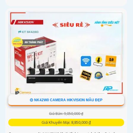
۞ NK42W0 CAMERA HIKVISION MẪU ĐẸP
Giá Bán: 9,050,000 ₫
Giá Khuyến Mại: 8,850,000 ₫