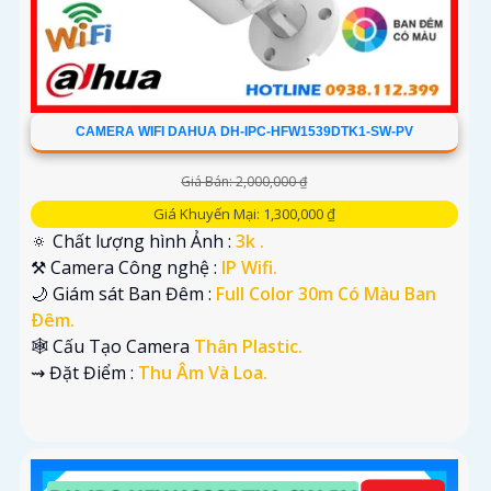
CAMERA WIFI DAHUA DH-IPC-HFW1539DTK1-SW-PV
Giá Bán: 2,000,000 ₫
Giá Khuyến Mại: 1,300,000 ₫
🔅 Chất lượng hình Ảnh :
3k .
⚒ Camera Công nghệ :
IP Wifi.
🌙 Giám sát Ban Đêm :
Full Color 30m Có Màu Ban
Ðêm.
🕸️ Cấu Tạo Camera
Thân Plastic.
️⇝ Đặt Điểm :
Thu Âm Và Loa.