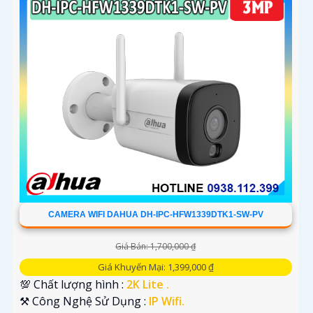
CAMERA WIFI DAHUA DH-IPC-HFW1339DTK1-SW-PV
Giá Bán: 1,700,000 ₫
Giá Khuyến Mại: 1,399,000 ₫
💯 Chất lượng hình :
2K Lite .
⚒ Công Nghệ Sử Dụng :
IP Wifi.