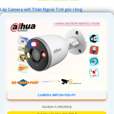
Lắp Camera wifi Thân Ngoài Trời góc rộng
'
CAMERA WIFI DH-F5D-PV
Giá Bán: 1,180,000 ₫