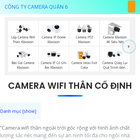
CÔNG TY CAMERA QUẬN 6
Lắp Camera Wifi
Camera IP Dome
Camera PTZ
Camera Kbvision
Thân Kbvision
Kbvision
Kbvision
4K Siêu Nét
Camera Quay Lại
Báo Giá Camera
Camera IP Có Ghi
Camera Imou Full
Quá Trình Đóng
Kbvision
Âm Kbvision
Color
Hàng
CAMERA WIFI THÂN CỐ ĐỊNH
"Camera wifi thân ngoài trời góc rộng với hình ảnh chất
lượng sắc nét mang đến sự an ninh tối đa cho ngôi nhà