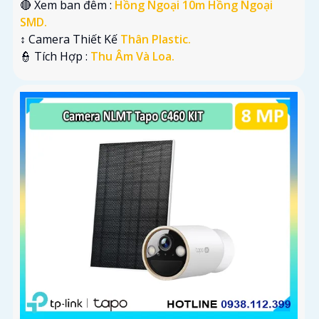
🔴 Xem ban đêm :
Hồng Ngoại 10m Hồng Ngoại
SMD.
↕️ Camera Thiết Kế
Thân Plastic.
️👮 Tích Hợp :
Thu Âm Và Loa.