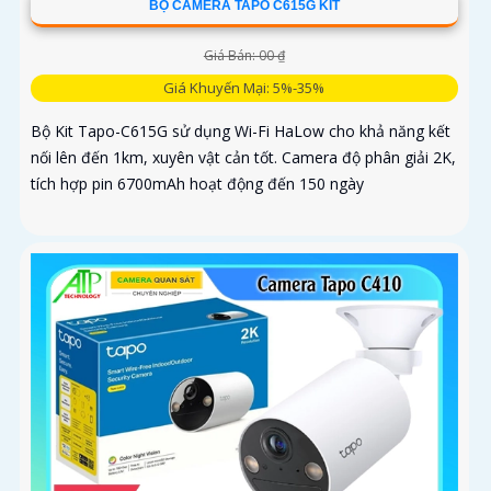
BỘ CAMERA TAPO C615G KIT
Giá Bán: 00 ₫
Giá Khuyến Mại: 5%-35%
Bộ Kit Tapo-C615G sử dụng Wi-Fi HaLow cho khả năng kết
nối lên đến 1km, xuyên vật cản tốt. Camera độ phân giải 2K,
tích hợp pin 6700mAh hoạt động đến 150 ngày