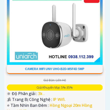
CAMERA WIFI UNV UHO-B2D-M5F4D 5MP
Giá Bán: Liên Hệ
Giá Khuyến Mại: 5%-35%
🔆 Độ Phân giải :
3k .
🕉️ Trang Bị Công Nghệ :
IP Wifi.
⭐ Tầm Nhìn Ban Đêm :
Hồng Ngoại 20m Hồng