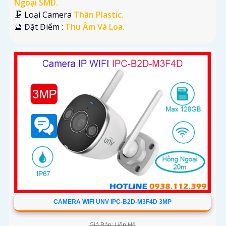
Ngoại SMD.
🗜️ Loại Camera
Thân Plastic.
️🔮 Đặt Điểm :
Thu Âm Và Loa.
CAMERA WIFI UNV IPC-B2D-M3F4D 3MP
Giá Bán: Liên Hệ