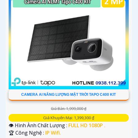
CAMERA AI NĂNG LƯỢNG MẶT TRỜI TAPO C400 KIT
Giá Bán: 1,999,000 ₫
Giá Khuyến Mại: 1,399,300 ₫
👁 Hình Ành Chất Lượng :
FULL HD 1080P .
🏆 Công Nghệ :
IP Wifi.