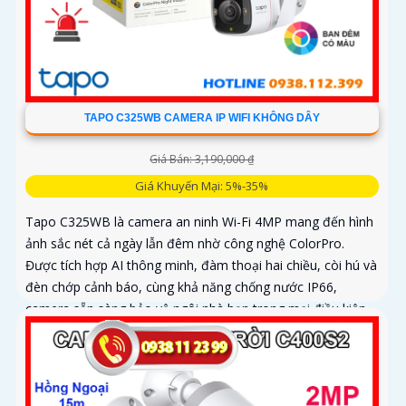
TAPO C325WB CAMERA IP WIFI KHÔNG DÂY
Giá Bán: 3,190,000 ₫
Giá Khuyến Mại: 5%-35%
Tapo C325WB là camera an ninh Wi-Fi 4MP mang đến hình
ảnh sắc nét cả ngày lẫn đêm nhờ công nghệ ColorPro.
Được tích hợp AI thông minh, đàm thoại hai chiều, còi hú và
đèn chớp cảnh báo, cùng khả năng chống nước IP66,
camera sẵn sàng bảo vệ ngôi nhà bạn trong mọi điều kiện
thời tiết