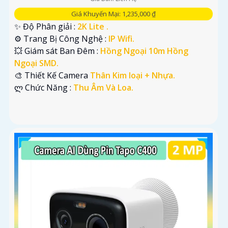
Giá Khuyến Mại: 1,235,000 ₫
✨ Độ Phân giải :
2K Lite .
⚙ Trang Bị Công Nghệ :
IP Wifi.
💥 Giám sát Ban Đêm :
Hồng Ngoại 10m Hồng
Ngoại SMD.
🎨 Thiết Kế Camera
Thân Kim loại + Nhựa.
️ლ Chức Năng :
Thu Âm Và Loa.