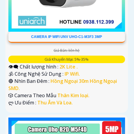
CAMERA IP WIFI UNV UHO-C1-M3F3 3MP
Giá Bán: liên hệ
Giá Khuyến Mại: 5%-35%
👁️‍🗨 Chất lượng hình :
2K Lite .
🕉️ Công Nghệ Sử Dụng :
IP Wifi.
🔴 Nhìn Ban Đêm :
Hồng Ngoại 30m Hồng Ngoại
SMD.
🎲 Camera Theo Mẫu
Thân Kim loại.
️ლ Ưu Điểm :
Thu Âm Và Loa.