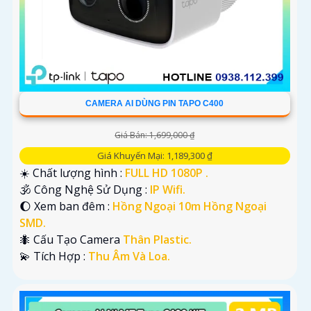
CAMERA AI DÙNG PIN TAPO C400
Giá Bán: 1,699,000 ₫
Giá Khuyến Mại: 1,189,300 ₫
☀️ Chất lượng hình :
FULL HD 1080P .
🕉️ Công Nghệ Sử Dụng :
IP Wifi.
🌔 Xem ban đêm :
Hồng Ngoại 10m Hồng Ngoại
SMD.
🐜 Cấu Tạo Camera
Thân Plastic.
️💫 Tích Hợp :
Thu Âm Và Loa.