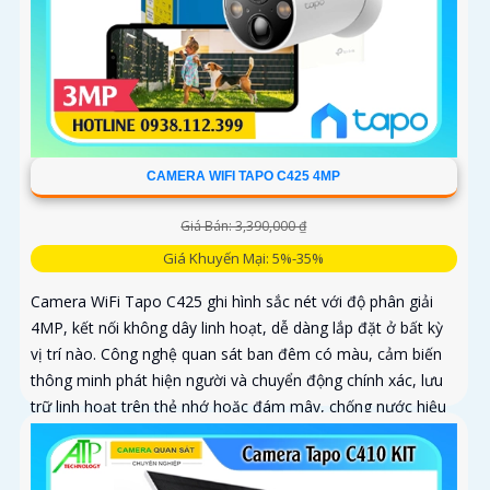
CAMERA WIFI TAPO C425 4MP
Giá Bán: 3,390,000 ₫
Giá Khuyến Mại: 5%-35%
Camera WiFi Tapo C425 ghi hình sắc nét với độ phân giải
4MP, kết nối không dây linh hoạt, dễ dàng lắp đặt ở bất kỳ
vị trí nào. Công nghệ quan sát ban đêm có màu, cảm biến
thông minh phát hiện người và chuyển động chính xác, lưu
trữ linh hoạt trên thẻ nhớ hoặc đám mây, chống nước hiệu
quả