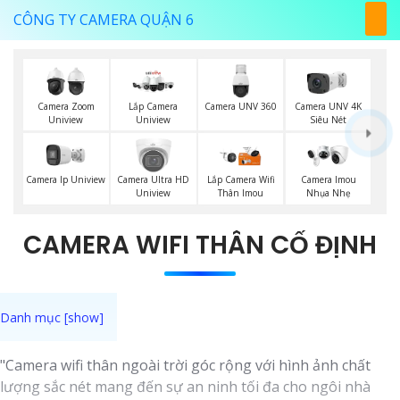
CÔNG TY CAMERA QUẬN 6
Camera UNV 360
Camera Zoom
Lắp Camera
Camera UNV 4K
Uniview
Uniview
Siêu Nét
Camera Ip Uniview
Camera Ultra HD
Lắp Camera Wifi
Camera Imou
Uniview
Thân Imou
Nhụa Nhẹ
CAMERA WIFI THÂN CỐ ĐỊNH
"Camera wifi thân ngoài trời góc rộng với hình ảnh chất
lượng sắc nét mang đến sự an ninh tối đa cho ngôi nhà