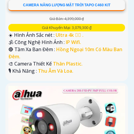
CAMERA NĂNG LƯỢNG MẶT TRỜI TAPO C460 KIT
Giá Bán: 4,399,000 ₫
Giá Khuyến Mại: 3,079,300 ₫
☀️ Hình Ảnh Sắc nét :
Ultra 4k 👍🏾 .
🕉️ Công Nghệ Hình Ảnh :
IP Wifi.
🔴 Tầm Xa Ban Đêm :
Hồng Ngoại 10m Có Màu Ban
Ðêm.
🎨 Camera Thiết Kế
Thân Plastic.
️🎙 Khả Năng :
Thu Âm Và Loa.