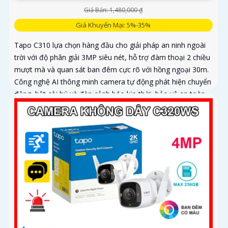
Giá Bán: 1,480,000 ₫
Giá Khuyến Mại: 5%-35%
Tapo C310 lựa chọn hàng đầu cho giải pháp an ninh ngoài
trời với độ phân giải 3MP siêu nét, hỗ trợ đàm thoại 2 chiều
mượt mà và quan sát ban đêm cực rõ với hồng ngoại 30m.
Công nghệ AI thông minh camera tự động phát hiện chuyển
động, bật còi hú và đèn cảnh báo kịp thời, bảo vệ an toàn
tuyệt đối