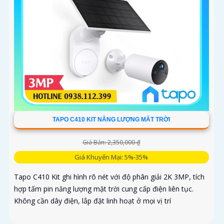
TAPO C410 KIT NĂNG LƯỢNG MĂT TRỜI
Giá Bán: 2,350,000 ₫
Giá Khuyến Mại: 5%-35%
Tapo C410 Kit ghi hình rõ nét với độ phân giải 2K 3MP, tích
hợp tấm pin năng lượng mặt trời cung cấp điện liên tục.
Không cần dây điện, lắp đặt linh hoạt ở mọi vị trí