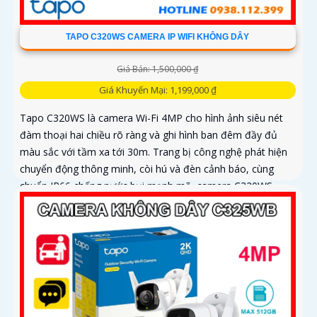
TAPO C320WS CAMERA IP WIFI KHÔNG DÂY
Giá Bán: 1,500,000 ₫
Giá Khuyến Mại: 1,199,000 ₫
Tapo C320WS là camera Wi-Fi 4MP cho hình ảnh siêu nét
đàm thoại hai chiều rõ ràng và ghi hình ban đêm đầy đủ
màu sắc với tầm xa tới 30m. Trang bị công nghệ phát hiện
chuyển động thông minh, còi hú và đèn cảnh báo, cùng
chuẩn IP66 chống nước bụi mạnh mẽ, camera C320WS
đảm bảo an ninh vững chắc trong mọi điều kiện thời tiết độ
bền cao và mức giá cực kỳ ưu đãi