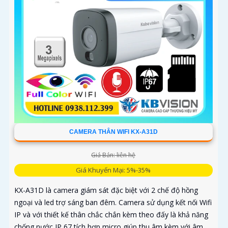
CAMERA THÂN WIFI KX-A31D
Giá Bán: liên hệ
Giá Khuyến Mại: 5%-35%
KX-A31D là camera giám sát đặc biệt với 2 chế độ hồng
ngoại và led trợ sáng ban đêm. Camera sử dụng kết nối Wifi
IP và với thiết kế thân chắc chắn kèm theo đấy là khả năng
chống nước IP 67 tích hợp micro giúp thu âm kèm với âm