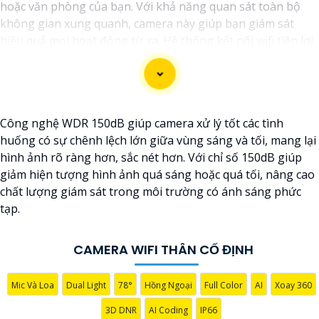
hoặc văn phòng của bạn. Với khả năng quan sát toàn bộ
không gian xung quanh, camera này giúp bạn giám sát
hiệu quả mọi hoạt động từ xa. Hệ thống kết nối wifi tiện lợi
cho phép bạn theo dõi mọi thay đổi một cách dễ dàng
thông qua điện thoại di động hoặc máy tính. với góc quay
rộng, camera giúp bạn không bỏ sót bất kỳ chi tiết nào
trong tầm quan sát. Sản phẩm được thiết kế chắc chắn và
Công nghệ WDR 150dB giúp camera xử lý tốt các tình
chống nước, phục vụ tốt trong mọi điều kiện thời tiết khắc
huống có sự chênh lệch lớn giữa vùng sáng và tối, mang lại
nghiệt. Đảm bảo an ninh cho ngôi nhà, cửa hàng hoặc văn
hình ảnh rõ ràng hơn, sắc nét hơn. Với chỉ số 150dB giúp
phòng của bạn với camera wifi thân ngoài trời này."
giảm hiện tượng hình ảnh quá sáng hoặc quá tối, nâng cao
chất lượng giám sát trong môi trường có ánh sáng phức
tạp.
CAMERA WIFI THÂN CỐ ĐỊNH
Mic Và Loa
Dual Light
78°
Hồng Ngoại
Full Color
AI
Xoay 360
3D DNR
AI Coding
IP66