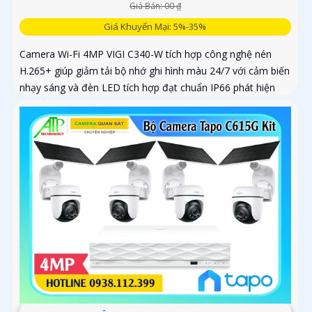
Giá Bán: 00 ₫
Giá Khuyến Mại: 5%-35%
Camera Wi-Fi 4MP VIGI C340-W tích hợp công nghệ nén
H.265+ giúp giảm tải bộ nhớ ghi hình màu 24/7 với cảm biến
nhạy sáng và đèn LED tích hợp đạt chuẩn IP66 phát hiện
chuyển động phát hiện con người vượt ranh giới xâm nhập
giả mạo kiểm soát toàn bộ từ xa bằng VIGI App