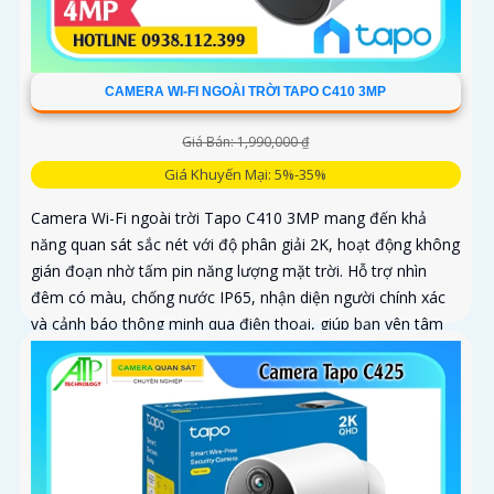
CAMERA WI-FI NGOÀI TRỜI TAPO C410 3MP
Giá Bán: 1,990,000 ₫
Giá Khuyến Mại: 5%-35%
Camera Wi-Fi ngoài trời Tapo C410 3MP mang đến khả
năng quan sát sắc nét với độ phân giải 2K, hoạt động không
gián đoạn nhờ tấm pin năng lượng mặt trời. Hỗ trợ nhìn
đêm có màu, chống nước IP65, nhận diện người chính xác
và cảnh báo thông minh qua điện thoại, giúp bạn yên tâm
giám sát mọi lúc