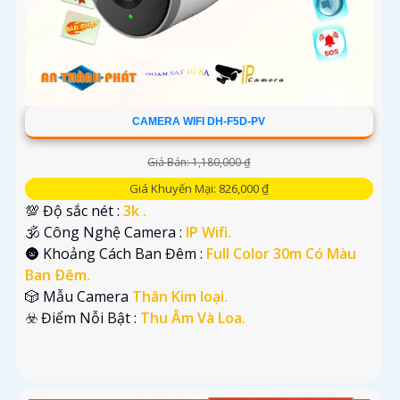
CAMERA WIFI DH-F5D-PV
Giá Bán: 1,180,000 ₫
Giá Khuyến Mại: 826,000 ₫
💯 Độ sắc nét :
3k .
🕉️ Công Nghệ Camera :
IP Wifi.
🌚 Khoảng Cách Ban Đêm :
Full Color 30m Có Màu
Ban Ðêm.
🎲 Mẫu Camera
Thân Kim loại.
️☣️ Điểm Nỗi Bật :
Thu Âm Và Loa.