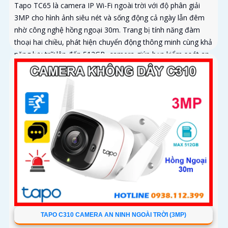
Tapo TC65 là camera IP Wi-Fi ngoài trời với độ phân giải
3MP cho hình ảnh siêu nét và sống động cả ngày lẫn đêm
nhờ công nghệ hồng ngoại 30m. Trang bị tính năng đàm
thoại hai chiều, phát hiện chuyển động thông minh cùng khả
năng lưu trữ lên đến 512GB, camera giúp bạn kiểm soát an
ninh dễ dàng mọi lúc mọi nơi với thiết kế chuẩn IP66 chống
nước và bụi hoạt động bền bỉ
TAPO C310 CAMERA AN NINH NGOÀI TRỜI (3MP)