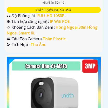
Giá Bán: liên hệ
Giá Khuyến Mại: 5%-35%
👀 Độ Phân giải :
FULL HD 1080P .
⚙ Tích hợp công nghệ :
IP Wifi POE.
🔅 Khoảng Cách Ban Đêm :
Hồng Ngoại 30m Hồng
Ngoại Smart IR.
👑 Cấu Tạo Camera
Thân Plastic.
️💫 Tích Hợp :
Thu Âm.