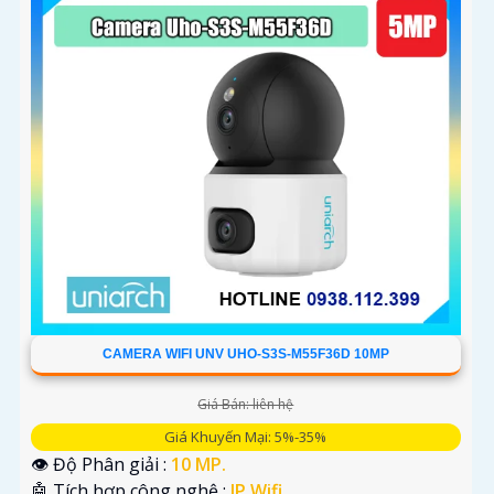
CAMERA WIFI UNV UHO-S3S-M55F36D 10MP
Giá Bán: liên hệ
Giá Khuyến Mại: 5%-35%
👁 Độ Phân giải :
10 MP.
🤖️ Tích hợp công nghệ :
IP Wifi.