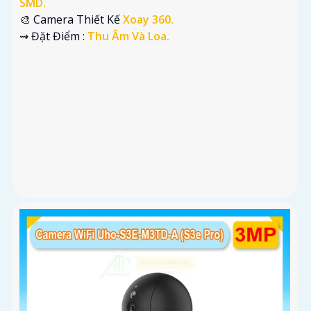
SMD.
🎨 Camera Thiết Kế
Xoay 360.
️⇝ Đặt Điểm :
Thu Âm Và Loa.