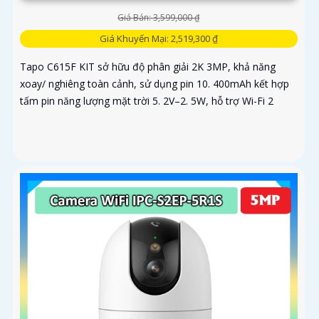
Giá Bán: 3,599,000 ₫
Giá Khuyến Mại: 2,519,300 ₫
Tapo C615F KIT sở hữu độ phân giải 2K 3MP, khả năng
xoay/ nghiêng toàn cảnh, sử dụng pin 10. 400mAh kết hợp
tấm pin năng lượng mặt trời 5. 2V–2. 5W, hỗ trợ Wi-Fi 2