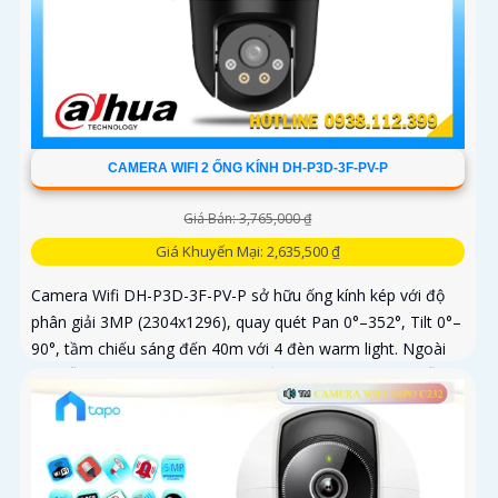
CAMERA WIFI 2 ỐNG KÍNH DH-P3D-3F-PV-P
Giá Bán: 3,765,000 ₫
Giá Khuyến Mại: 2,635,500 ₫
Camera Wifi DH-P3D-3F-PV-P sở hữu ống kính kép với độ
phân giải 3MP (2304x1296), quay quét Pan 0°–352°, Tilt 0°–
90°, tầm chiếu sáng đến 40m với 4 đèn warm light. Ngoài
ra, mẫu camera này còn đạt chuẩn chống nước IP66, hỗ trợ
thẻ nhớ tối đa 256GB, kết nối Wi-Fi 2