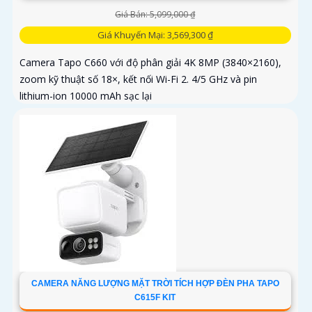
Giá Bán: 5,099,000 ₫
Giá Khuyến Mại: 3,569,300 ₫
Camera Tapo C660 với độ phân giải 4K 8MP (3840×2160),
zoom kỹ thuật số 18×, kết nối Wi-Fi 2. 4/5 GHz và pin
lithium-ion 10000 mAh sạc lại
CAMERA NĂNG LƯỢNG MẶT TRỜI TÍCH HỢP ĐÈN PHA TAPO
C615F KIT