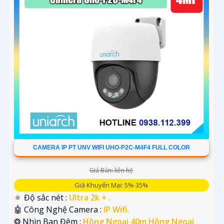
CAMERA IP PT UNV WIFI UHO-P2C-M4F4 FULL COLOR
Giá Bán: liên hệ
Giá Khuyến Mại: 5%-35%
🔅 Độ sắc nét :
Ultra 2k + .
🤖️ Công Nghệ Camera :
IP Wifi.
❂ Nhìn Ban Đêm :
Hồng Ngoại 40m Hồng Ngoại