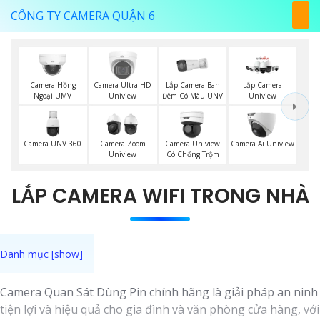
CÔNG TY CAMERA QUẬN 6
Lắp Camera Ban
Camera Hồng
Camera Ultra HD
Lắp Camera
Đêm Có Màu UNV
Ngoại UMV
Uniview
Uniview
Camera UNV 360
Camera Zoom
Camera Uniview
Camera Ai Uniview
Uniview
Có Chống Trộm
LẮP CAMERA WIFI TRONG NHÀ
Camera Quan Sát Dùng Pin chính hãng là giải pháp an ninh
tiện lợi và hiệu quả cho gia đình và văn phòng cửa hàng, với