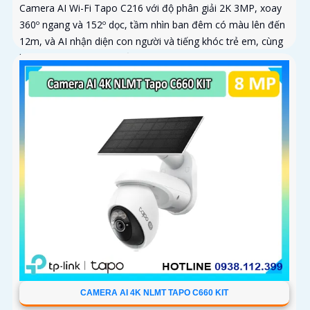
Camera AI Wi-Fi Tapo C216 với độ phân giải 2K 3MP, xoay
360º ngang và 152º dọc, tầm nhìn ban đêm có màu lên đến
12m, và AI nhận diện con người và tiếng khóc trẻ em, cùng
khả năng theo dõi chuyển động tự động
CAMERA AI 4K NLMT TAPO C660 KIT