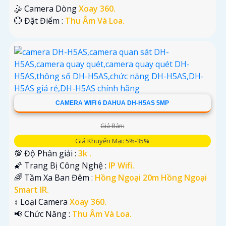
🤹 Camera Dòng
Xoay 360.
️💮 Đặt Điểm :
Thu Âm Và Loa.
CAMERA WIFI 6 DAHUA DH-H5AS 5MP
Giá Bán:
Giá Khuyến Mại: 5%-35%
💯 Độ Phân giải :
3k .
🌠 Trang Bị Công Nghệ :
IP Wifi.
🌈 Tầm Xa Ban Đêm :
Hồng Ngoại 20m Hồng Ngoại
Smart IR.
↕️ Loại Camera
Xoay 360.
️📢 Chức Năng :
Thu Âm Và Loa.