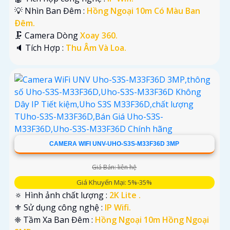
💡 Nhìn Ban Đêm :
Hồng Ngoại 10m Có Màu Ban
Ðêm.
🗜️ Camera Dòng
Xoay 360.
️🔈 Tích Hợp :
Thu Âm Và Loa.
CAMERA WIFI UNV-UHO-S3S-M33F36D 3MP
Giá Bán: liên hệ
Giá Khuyến Mại: 5%-35%
🔅 Hình ảnh chất lượng :
2K Lite .
⚜️ Sử dụng công nghệ :
IP Wifi.
❈ Tầm Xa Ban Đêm :
Hồng Ngoại 10m Hồng Ngoại