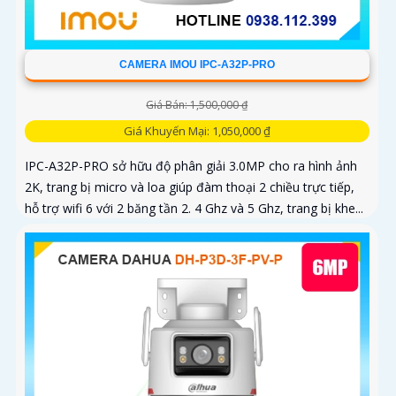
CAMERA IMOU IPC-A32P-PRO
Giá Bán: 1,500,000 ₫
Giá Khuyến Mại: 1,050,000 ₫
IPC-A32P-PRO sở hữu độ phân giải 3.0MP cho ra hình ảnh
2K, trang bị micro và loa giúp đàm thoại 2 chiều trực tiếp,
hỗ trợ wifi 6 với 2 băng tần 2. 4 Ghz và 5 Ghz, trang bị khe...