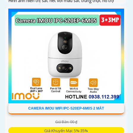
Hình ảnh hiển thị sắc nét với màu sắc trung thực hỗ trợ
quay ngang 355° và dọc 90°
CAMERA IMOU WIFI IPC-S20EP-6M0S 2 MẮT
Giá Bán: 00 ₫
Giá Khuyến Mại: 5%-35%