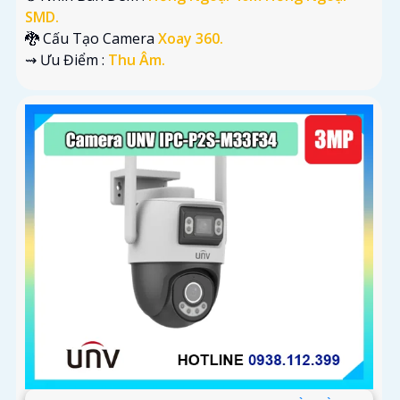
SMD.
🐉️ Cấu Tạo Camera
Xoay 360.
️⇝ Ưu Điểm :
Thu Âm.