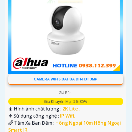
CAMERA WIFI 6 DAHUA DH-H3T 3MP
Giá Bán:
Giá Khuyến Mại: 5%-35%
☀️ Hình ảnh chất lượng :
2K Lite .
⚜️ Sử dụng công nghệ :
IP Wifi.
🌈 Tầm Xa Ban Đêm :
Hồng Ngoại 10m Hồng Ngoại
Smart IR.