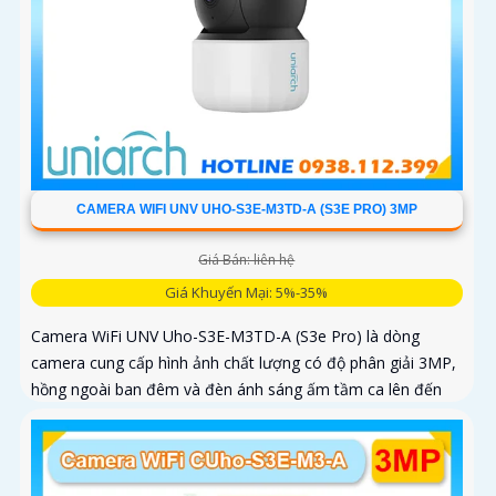
CAMERA WIFI UNV UHO-S3E-M3TD-A (S3E PRO) 3MP
Giá Bán: liên hệ
Giá Khuyến Mại: 5%-35%
Camera WiFi UNV Uho-S3E-M3TD-A (S3e Pro) là dòng
camera cung cấp hình ảnh chất lượng có độ phân giải 3MP,
hồng ngoài ban đêm và đèn ánh sáng ấm tầm ca lên đến
10m