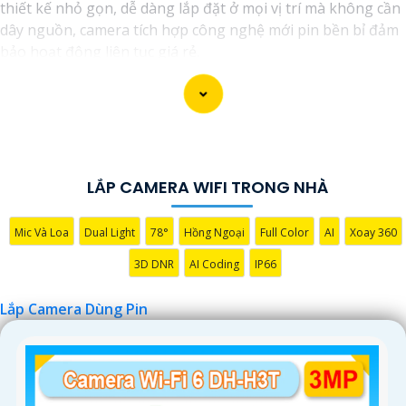
thiết kế nhỏ gọn, dễ dàng lắp đặt ở mọi vị trí mà không cần
dây nguồn, camera tích hợp công nghệ mới pin bền bỉ đảm
bảo hoạt động liên tục giá rẻ.
LẮP CAMERA WIFI TRONG NHÀ
Mic Và Loa
Dual Light
78°
Hồng Ngoại
Full Color
AI
Xoay 360
3D DNR
AI Coding
IP66
Lắp Camera Dùng Pin
'