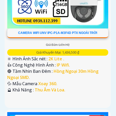
CAMERA WIFI UNV IPC-P1A-M3F4D PTX NGOÀI TRỜI
Giá Bán: Liên Hệ
Giá Khuyến Mại: 1,436,500 ₫
🔆 Hình Ảnh Sắc nét :
2K Lite .
👍 Công Nghệ Hình Ảnh :
IP Wifi.
🔴 Tầm Nhìn Ban Đêm :
Hồng Ngoại 30m Hồng
Ngoại SMD.
💦 Mẫu Camera
Xoay 360.
️🔮 Khả Năng :
Thu Âm Và Loa.