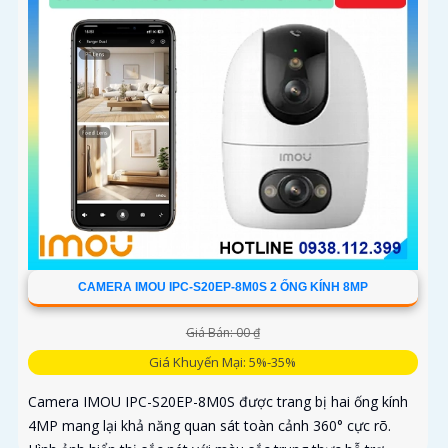
CAMERA IMOU IPC-S20EP-8M0S 2 ỐNG KÍNH 8MP
Giá Bán: 00 ₫
Giá Khuyến Mại: 5%-35%
Camera IMOU IPC-S20EP-8M0S được trang bị hai ống kính
4MP mang lại khả năng quan sát toàn cảnh 360° cực rõ.