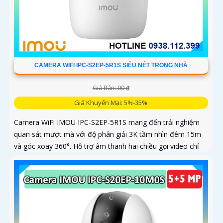
CAMERA WIFI IPC-S2EP-5R1S SIÊU NÉT TRONG NHÀ
Giá Bán: 00 ₫
Giá Khuyến Mại: 5%-35%
Camera WiFi IMOU IPC-S2EP-5R1S mang đến trải nghiệm
quan sát mượt mà với độ phân giải 3K tầm nhìn đêm 15m
và góc xoay 360°. Hỗ trợ âm thanh hai chiều gọi video chỉ
với một chạm và lưu trữ thẻ nhớ tới 256GB