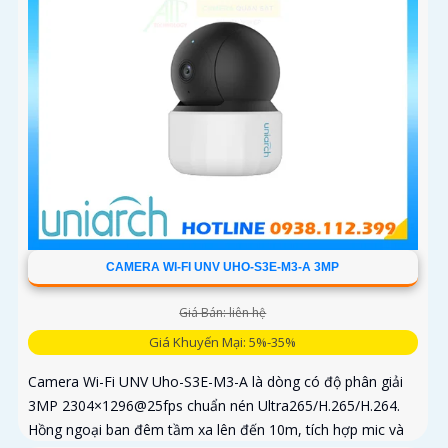
CAMERA WI-FI UNV UHO-S3E-M3-A 3MP
Giá Bán: liên hệ
Giá Khuyến Mại: 5%-35%
Camera Wi-Fi UNV Uho-S3E-M3-A là dòng có độ phân giải
3MP 2304×1296@25fps chuẩn nén Ultra265/H.265/H.264.
Hồng ngoại ban đêm tầm xa lên đến 10m, tích hợp mic và