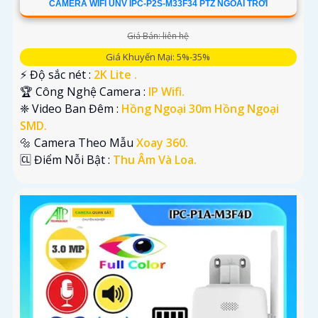
CAMERA WIFI UNV IPC-P2S-M33F34 PTZ NGOÀI TRỜI
Giá Bán: liên hệ
Giá Khuyến Mại: 5%-35%
️⚡ Độ sắc nét :
2K Lite .
🏆 Công Nghệ Camera :
IP Wifi.
❈ Video Ban Đêm :
Hồng Ngoại 30m Hồng Ngoại
SMD.
🔩 Camera Theo Mẫu
Xoay 360.
️🆑 Điểm Nỗi Bật :
Thu Âm Và Loa.