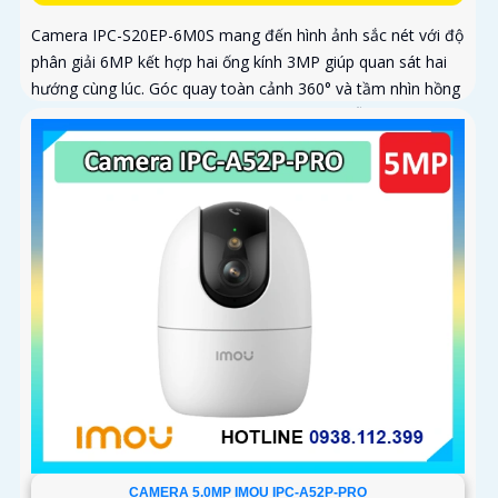
Camera IPC-S20EP-6M0S mang đến hình ảnh sắc nét với độ
phân giải 6MP kết hợp hai ống kính 3MP giúp quan sát hai
hướng cùng lúc. Góc quay toàn cảnh 360° và tầm nhìn hồng
ngoại 15m cho phép ghi hình rõ nét cả ngày lẫn đêm
CAMERA 5.0MP IMOU IPC-A52P-PRO