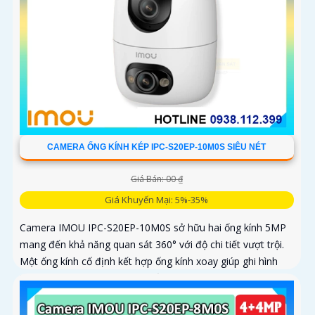
CAMERA ỐNG KÍNH KÉP IPC-S20EP-10M0S SIÊU NÉT
Giá Bán: 00 ₫
Giá Khuyến Mại: 5%-35%
Camera IMOU IPC-S20EP-10M0S sở hữu hai ống kính 5MP
mang đến khả năng quan sát 360° với độ chi tiết vượt trội.
Một ống kính cố định kết hợp ống kính xoay giúp ghi hình
toàn diện mà không bỏ sót điểm mù