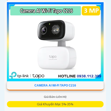
loa trong phạm vi 3m
CAMERA AI WI-FI TAPO C216
Giá Bán: Liên Hệ
Giá Khuyến Mại: 5%-35%