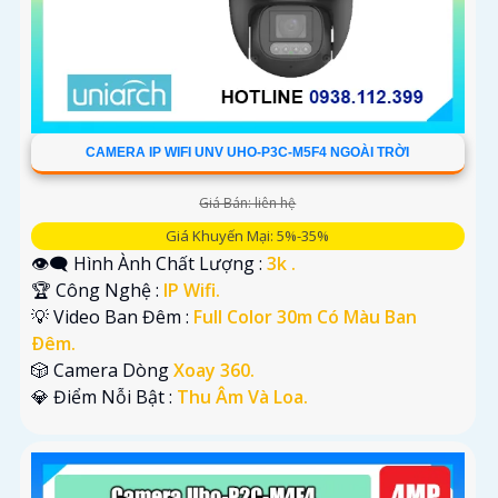
CAMERA IP WIFI UNV UHO-P3C-M5F4 NGOÀI TRỜI
Giá Bán: liên hệ
Giá Khuyến Mại: 5%-35%
👁️‍🗨 Hình Ành Chất Lượng :
3k .
🏆 Công Nghệ :
IP Wifi.
💡 Video Ban Đêm :
Full Color 30m Có Màu Ban
Ðêm.
🎲 Camera Dòng
Xoay 360.
️💎 Điểm Nỗi Bật :
Thu Âm Và Loa.