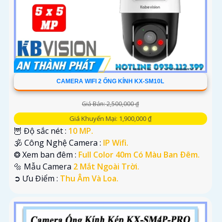
CAMERA WIFI 2 ỐNG KÍNH KX-SM10L
Giá Bán: 2,500,000 ₫
Giá Khuyến Mại: 1,900,000 ₫
🦉 Độ sắc nét :
10 MP.
🕉️ Công Nghệ Camera :
IP Wifi.
❂ Xem ban đêm :
Full Color 40m Có Màu Ban Ðêm.
🔩 Mẫu Camera
2 Mắt Ngoài Trời.
️➲ Ưu Điểm :
Thu Âm Và Loa.