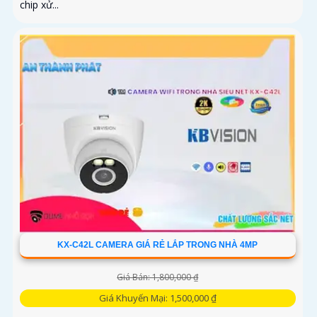
chip xử...
KX-C42L CAMERA GIÁ RẺ LẮP TRONG NHÀ 4MP
Giá Bán: 1,800,000 ₫
Giá Khuyến Mại: 1,500,000 ₫