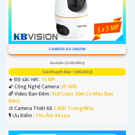
CAMERA KX-AM10W
Giá Bán: 2,100,000 ₫
Giá Khuyến Mại: 1,600,000 ₫
☀️ Độ sắc nét :
10 MP.
🌠 Công Nghệ Camera :
IP Wifi.
🌈 Video Ban Đêm :
Full Color 30m Có Màu Ban
Ðêm.
🎨 Camera Thiết Kế
2 Mắt Trong Nhà.
️🎙 Ưu Điểm :
Thu Âm Và Loa.