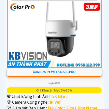
đỡ bạn tốt hơn.
'
CAMERA PT WIFI KX-S3L-PRO
Giá Bán:
Giá Khuyến Mại: 5%-35%
💯 Chất lượng hình Ảnh :
2K Lite .
🏆 Camera Công nghệ :
IP Wifi.
💡 Giám sát Ban Đêm :
Full Color 30m Hồng Ngoại