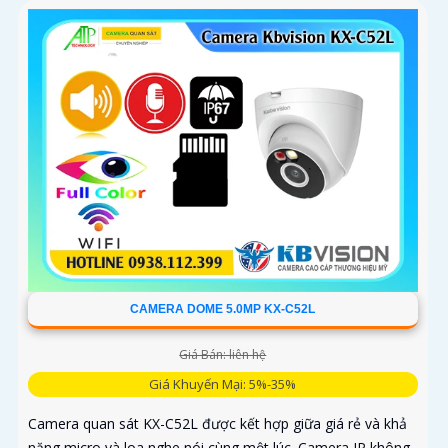
CAMERA DOME 5.0MP KX-C52L
Giá Bán: liên hệ
Giá Khuyến Mại: 5%-35%
Camera quan sát KX-C52L được kết hợp giữa giá rẻ và khả
năng micro và loa nghe nói cùng một lúc. Camera IP không