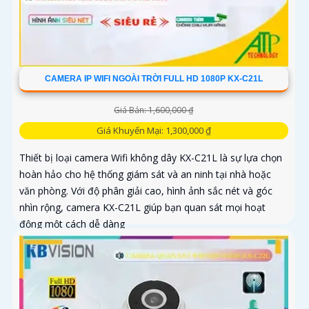
CAMERA IP WIFI NGOÀI TRỜI FULL HD 1080P KX-C21L
Giá Bán: 1,600,000 ₫
Giá Khuyến Mại: 1,300,000 ₫
Thiết bị loại camera Wifi không dây KX-C21L là sự lựa chọn
hoàn hảo cho hệ thống giám sát và an ninh tại nhà hoặc
văn phòng. Với độ phân giải cao, hình ảnh sắc nét và góc
nhìn rộng, camera KX-C21L giúp bạn quan sát mọi hoạt
động một cách dễ dàng