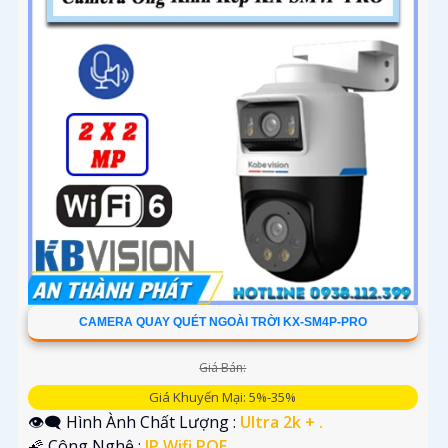
CAMERA QUAY QUÉT NGOÀI TRỜI KX-SM4P-PRO
Giá Bán:
Giá Khuyến Mại: 5%-35%
👁️‍🗨 Hình Ành Chất Lượng :
Ultra 2k + .
🌠 Công Nghệ :
IP Wifi POE.