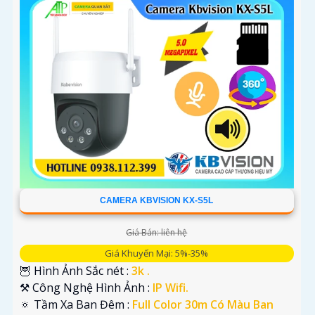
CAMERA KBVISION KX-S5L
Giá Bán: liên hệ
Giá Khuyến Mại: 5%-35%
🦉 Hình Ảnh Sắc nét :
3k .
⚒ Công Nghệ Hình Ảnh :
IP Wifi.
🔅 Tầm Xa Ban Đêm :
Full Color 30m Có Màu Ban