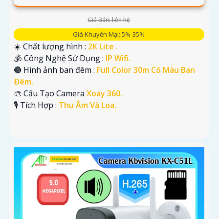
Giá Bán: liên hệ
Giá Khuyến Mại: 5%-35%
☀️ Chất lượng hình :
2K Lite .
🕉️ Công Nghệ Sử Dụng :
IP Wifi.
🔴 Hình ảnh ban đêm :
Full Color 30m Có Màu Ban
Ðêm.
🎨 Cấu Tạo Camera
Xoay 360.
️🎙 Tích Hợp :
Thu Âm Và Loa.