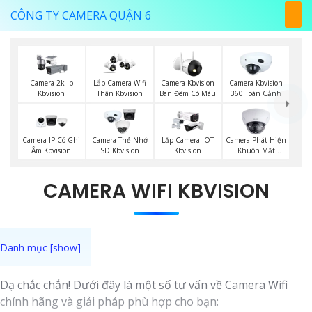
CÔNG TY CAMERA QUẬN 6
Camera 2k Ip
Lắp Camera Wifi
Camera Kbvision
Camera Kbvision
Kbvision
Thân Kbvision
Ban Đêm Có Màu
360 Toàn Cảnh
Camera Phát Hiện
Camera IP Có Ghi
Camera Thẻ Nhớ
Lắp Camera IOT
Khuôn Mặt
Âm Kbvision
SD Kbvision
Kbvision
Kbvision
CAMERA WIFI KBVISION
Dạ chắc chắn! Dưới đây là một số tư vấn về Camera Wifi
chính hãng và giải pháp phù hợp cho bạn: