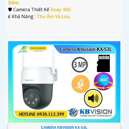
Ðêm.
🛡 Camera Thiết Kế
Xoay 360.
️₤ Khả Năng :
Thu Âm Và Loa.
CAMERA KBVISION KX-S3L