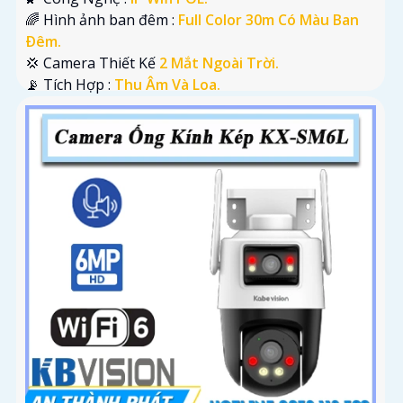
🌈 Hình ảnh ban đêm :
Full Color 30m Có Màu Ban
Ðêm.
💢 Camera Thiết Kế
2 Mắt Ngoài Trời.
️📡 Tích Hợp :
Thu Âm Và Loa.