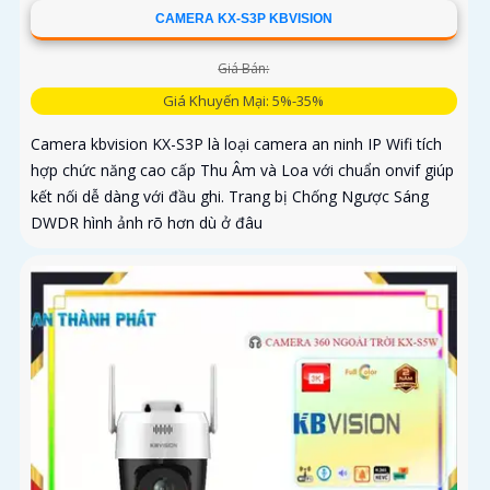
CAMERA KX-S3P KBVISION
Giá Bán:
Giá Khuyến Mại: 5%-35%
Camera kbvision KX-S3P là loại camera an ninh IP Wifi tích
hợp chức năng cao cấp Thu Âm và Loa với chuẩn onvif giúp
kết nối dễ dàng với đầu ghi. Trang bị Chống Ngược Sáng
DWDR hình ảnh rõ hơn dù ở đâu