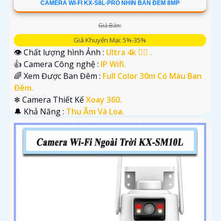
CAMERA WI-FI KX-S8L-PRO NHÌN BAN ĐÊM 8MP
Giá Bán:
Giá Khuyến Mại: 5%-35%
👁 Chất lượng hình Ảnh :
Ultra 4k 👍🏾 .
👍 Camera Công nghệ :
IP Wifi.
🌈 Xem Được Ban Đêm :
Full Color 30m Có Màu Ban
Ðêm.
❄ Camera Thiết Kế
Xoay 360.
️🔔 Khả Năng :
Thu Âm Và Loa.