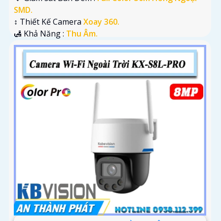
SMD.
↕️ Thiết Kế Camera
Xoay 360.
️🛃 Khả Năng :
Thu Âm.