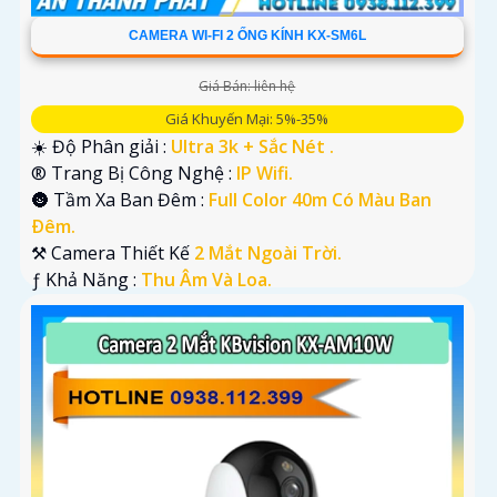
CAMERA WI-FI 2 ỐNG KÍNH KX-SM6L
Giá Bán: liên hệ
Giá Khuyến Mại: 5%-35%
☀️ Độ Phân giải :
Ultra 3k + Sắc Nét .
®️ Trang Bị Công Nghệ :
IP Wifi.
🌚 Tầm Xa Ban Đêm :
Full Color 40m Có Màu Ban
Ðêm.
⚒ Camera Thiết Kế
2 Mắt Ngoài Trời.
️ƒ Khả Năng :
Thu Âm Và Loa.