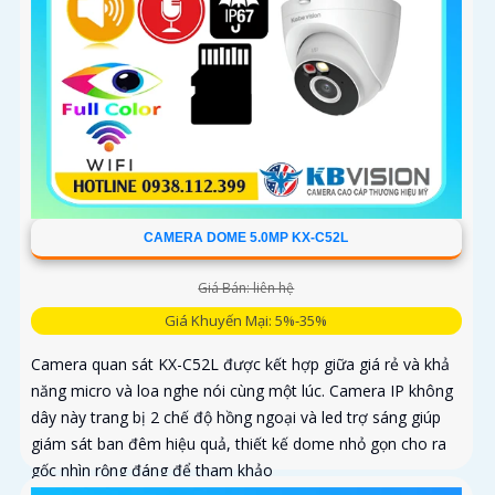
CAMERA DOME 5.0MP KX-C52L
Giá Bán: liên hệ
Giá Khuyến Mại: 5%-35%
Camera quan sát KX-C52L được kết hợp giữa giá rẻ và khả
năng micro và loa nghe nói cùng một lúc. Camera IP không
dây này trang bị 2 chế độ hồng ngoại và led trợ sáng giúp
giám sát ban đêm hiệu quả, thiết kế dome nhỏ gọn cho ra
gốc nhìn rộng đáng để tham khảo