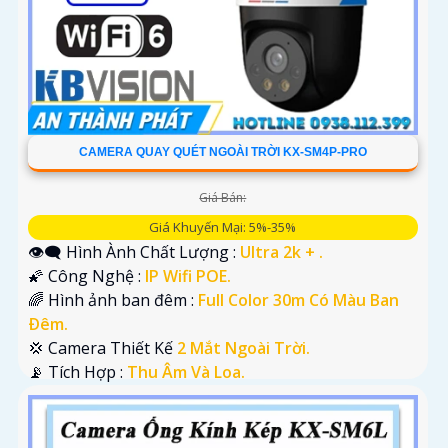
CAMERA QUAY QUÉT NGOÀI TRỜI KX-SM4P-PRO
Giá Bán:
Giá Khuyến Mại: 5%-35%
👁️‍🗨 Hình Ành Chất Lượng :
Ultra 2k + .
🌠 Công Nghệ :
IP Wifi POE.
🌈 Hình ảnh ban đêm :
Full Color 30m Có Màu Ban
Ðêm.
💢 Camera Thiết Kế
2 Mắt Ngoài Trời.
️📡 Tích Hợp :
Thu Âm Và Loa.