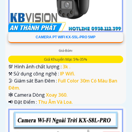
CAMERA PT WIFI KX-S5L-PRO 5MP
Giá Bán:
Giá Khuyến Mại: 5%-35%
💯 Hình ảnh chất lượng :
3k .
⚒ Sử dụng công nghệ :
IP Wifi.
🌛 Giám sát Ban Đêm :
Full Color 30m Có Màu Ban
Ðêm.
🕸️ Camera Dòng
Xoay 360.
️📢 Đặt Điểm :
Thu Âm Và Loa.