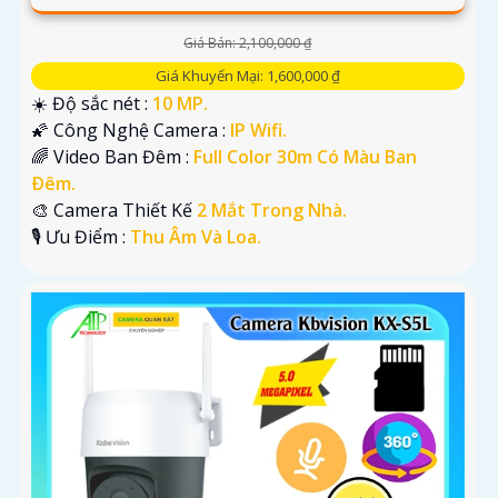
Giá Bán: 2,100,000 ₫
Giá Khuyến Mại: 1,600,000 ₫
☀️ Độ sắc nét :
10 MP.
🌠 Công Nghệ Camera :
IP Wifi.
🌈 Video Ban Đêm :
Full Color 30m Có Màu Ban
Ðêm.
🎨 Camera Thiết Kế
2 Mắt Trong Nhà.
️🎙 Ưu Điểm :
Thu Âm Và Loa.