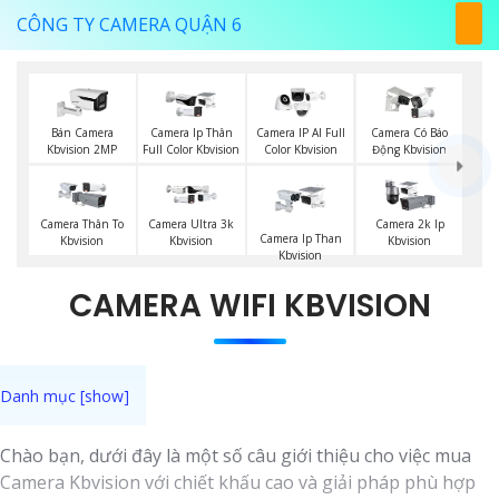
CÔNG TY CAMERA QUẬN 6
Bán Camera
Camera Ip Thân
Camera IP AI Full
Camera Có Báo
Kbvision 2MP
Full Color Kbvision
Color Kbvision
Động Kbvision
Camera Thân To
Camera Ultra 3k
Camera 2k Ip
Camera Ip Than
Kbvision
Kbvision
Kbvision
Kbvision
CAMERA WIFI KBVISION
Chào bạn, dưới đây là một số câu giới thiệu cho việc mua
Camera Kbvision với chiết khấu cao và giải pháp phù hợp