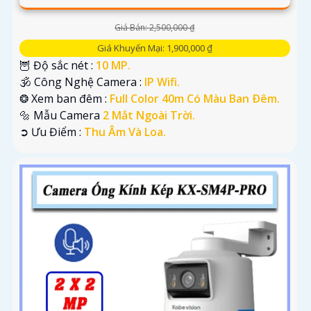
Giá Bán: 2,500,000 ₫
Giá Khuyến Mại: 1,900,000 ₫
🦉 Độ sắc nét :
10 MP.
🕉️ Công Nghệ Camera :
IP Wifi.
❂ Xem ban đêm :
Full Color 40m Có Màu Ban Ðêm.
🔩 Mẫu Camera
2 Mắt Ngoài Trời.
️➲ Ưu Điểm :
Thu Âm Và Loa.