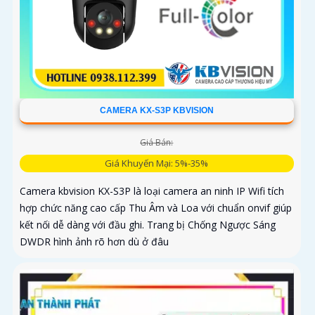
CAMERA KX-S3P KBVISION
Giá Bán:
Giá Khuyến Mại: 5%-35%
Camera kbvision KX-S3P là loại camera an ninh IP Wifi tích
hợp chức năng cao cấp Thu Âm và Loa với chuẩn onvif giúp
kết nối dễ dàng với đầu ghi. Trang bị Chống Ngược Sáng
DWDR hình ảnh rõ hơn dù ở đâu