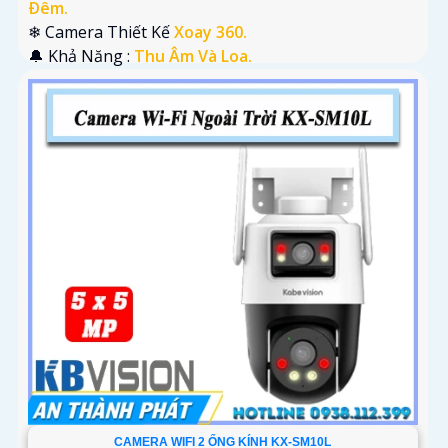
Ðêm.
❄ Camera Thiết Kế
Xoay 360.
️🔔 Khả Năng :
Thu Âm Và Loa.
CAMERA WIFI 2 ỐNG KÍNH KX-SM10L