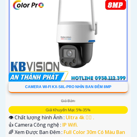
CAMERA WI-FI KX-S8L-PRO NHÌN BAN ĐÊM 8MP
Giá Bán:
Giá Khuyến Mại: 5%-35%
👁 Chất lượng hình Ảnh :
Ultra 4k 👍🏾 .
👍 Camera Công nghệ :
IP Wifi.
🌈 Xem Được Ban Đêm :
Full Color 30m Có Màu Ban