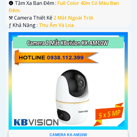
🌚 Tầm Xa Ban Đêm :
Full Color 40m Có Màu Ban
Ðêm.
⚒ Camera Thiết Kế
2 Mắt Ngoài Trời.
️ƒ Khả Năng :
Thu Âm Và Loa.
CAMERA KX-AM10W