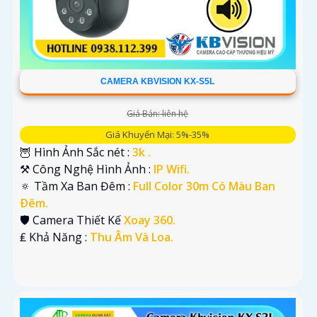
CAMERA KBVISION KX-S5L
Giá Bán: liên hệ
Giá Khuyến Mại: 5%-35%
🦉 Hình Ảnh Sắc nét :
3k .
⚒ Công Nghệ Hình Ảnh :
IP Wifi.
🔅 Tầm Xa Ban Đêm :
Full Color 30m Có Màu Ban
Ðêm.
🛡 Camera Thiết Kế
Xoay 360.
️₤ Khả Năng :
Thu Âm Và Loa.