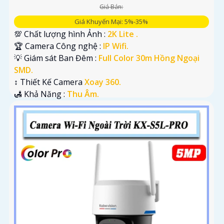
Giá Bán:
Giá Khuyến Mại: 5%-35%
💯 Chất lượng hình Ảnh :
2K Lite .
🏆 Camera Công nghệ :
IP Wifi.
💡 Giám sát Ban Đêm :
Full Color 30m Hồng Ngoại
SMD.
↕️ Thiết Kế Camera
Xoay 360.
️🛃 Khả Năng :
Thu Âm.