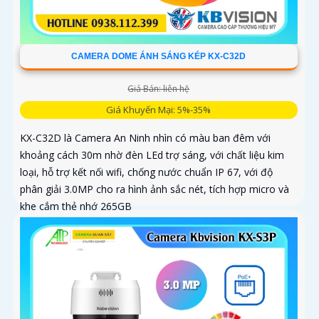
CAMERA DOME ÁNH SÁNG KÉP KX-C32D
Giá Bán: liên hệ
Giá Khuyến Mại: 5%-35%
KX-C32D là Camera An Ninh nhìn có màu ban đêm với
khoảng cách 30m nhờ đèn LEd trợ sáng, với chất liệu kim
loại, hỗ trợ kết nối wifi, chống nước chuẩn IP 67, với độ
phân giải 3.0MP cho ra hình ảnh sắc nét, tích hợp micro và
khe cắm thẻ nhớ 265GB