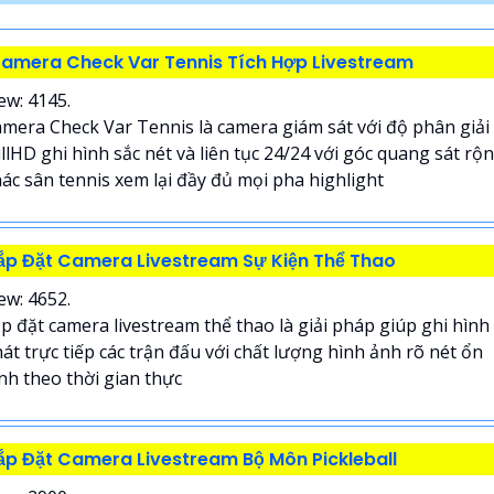
amera Check Var Tennis Tích Hợp Livestream
ew: 4145.
mera Check Var Tennis là camera giám sát với độ phân giải
llHD ghi hình sắc nét và liên tục 24/24 với góc quang sát rộ
ác sân tennis xem lại đầy đủ mọi pha highlight
ắp Đặt Camera Livestream Sự Kiện Thể Thao
ew: 4652.
p đặt camera livestream thể thao là giải pháp giúp ghi hình
át trực tiếp các trận đấu với chất lượng hình ảnh rõ nét ổn
nh theo thời gian thực
ắp Đặt Camera Livestream Bộ Môn Pickleball