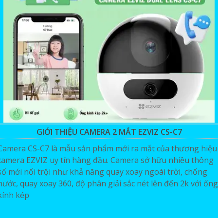
GIỚI THIỆU CAMERA 2 MẮT EZVIZ CS-C7
Camera CS-C7 là mẫu sản phẩm mới ra mắt của thương hiệu
camera EZVIZ uy tín hàng đầu. Camera sở hữu nhiều thông
số mới nổi trội như khả năng quay xoay ngoài trời, chống
nước, quay xoay 360, độ phân giải sắc nét lên đến 2k với ống
kính kép