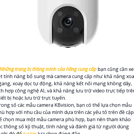
Những trang bị thông minh của hãng cung cấp
bạn cũng cần x
ét tính năng bổ sung mà camera cung cấp như khả năng xo
gang, xoay dọc tự động, khả năng kết nối mạng không dây,
ch hợp công nghệ AI, và khả năng lưu trữ video trực tiếp trê
iết bị hoặc lưu trữ trực tuyến.
rong số các mẫu camera KBvision, bạn có thể lựa chọn mẫu
hù hợp với nhu cầu của mình dựa trên các yếu tố trên đề cập
ể chọn mua một mẫu camera phù hợp, bạn nên tham khảo
ác thông số kỹ thuật, tính năng và đánh giá từ người dùng
rước đó để
tự tin
lựa chọn đúng đắn.