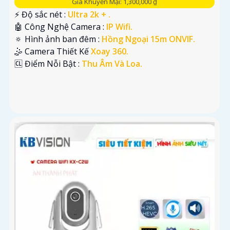
Giá Khuyến Mại: 1,300,000 ₫
️⚡ Độ sắc nét :
Ultra 2k + .
🤖️ Công Nghệ Camera :
IP Wifi.
🔅 Hình ảnh ban đêm :
Hồng Ngoại 15m ONVIF.
🤹 Camera Thiết Kế
Xoay 360.
️🆑 Điểm Nỗi Bật :
Thu Âm Và Loa.