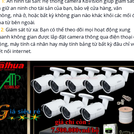

1:
An ninh tài sản: Hệ thống camera KBVision giúp giám sát
à giữ an ninh cho tài sản của bạn, bảo vệ cửa hàng, văn
hòng, nhà ở, hoặc bất kỳ không gian nào khác khỏi các mối 
ọa từ bên ngoài.
₪
2:
Giám sát từ xa: Bạn có thể theo dõi mọi hoạt động xung
uanh không gian được lắp đặt camera thông qua điện thoại 
ộng, máy tính cá nhân hay máy tính bảng từ bất kỳ đâu chỉ v
t nối internet.