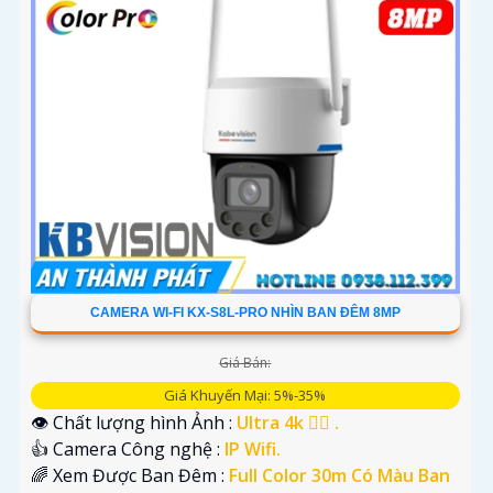
CAMERA WI-FI KX-S8L-PRO NHÌN BAN ĐÊM 8MP
Giá Bán:
Giá Khuyến Mại: 5%-35%
👁 Chất lượng hình Ảnh :
Ultra 4k 👍🏾 .
👍 Camera Công nghệ :
IP Wifi.
🌈 Xem Được Ban Đêm :
Full Color 30m Có Màu Ban