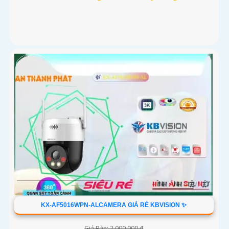
KX-AF5016WPN-ALCAMERA GIÁ RẺ KBVISION ✨
Giá Bán: 2,000,000 ₫