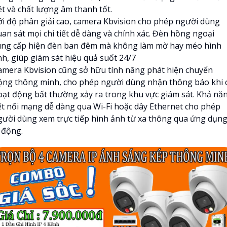
ét và chất lượng âm thanh tốt.
ới độ phân giải cao, camera Kbvision cho phép người dùng
uan sát mọi chi tiết dễ dàng và chính xác. Đèn hồng ngoại
ung cấp hiện đèn ban đêm mà không làm mờ hay méo hình
nh, giúp giám sát hiệu quả suốt 24/7
amera Kbvision cũng sở hữu tính năng phát hiện chuyển
ộng thông minh, cho phép người dùng nhận thông báo khi 
oạt động bất thường xảy ra trong khu vực giám sát. Khả nă
ết nối mạng dễ dàng qua Wi-Fi hoặc dây Ethernet cho phép
gười dùng xem trực tiếp hình ảnh từ xa thông qua ứng dụn
 động.