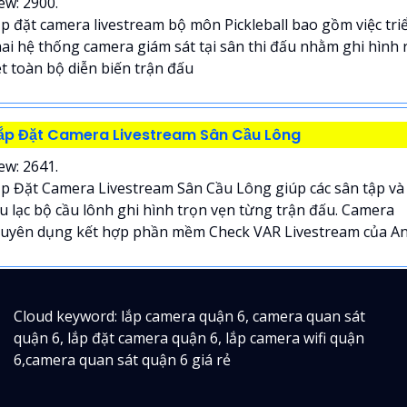
ew: 2900.
p đặt camera livestream bộ môn Pickleball bao gồm việc tri
ai hệ thống camera giám sát tại sân thi đấu nhằm ghi hình 
t toàn bộ diễn biến trận đấu
ắp Đặt Camera Livestream Sân Cầu Lông
ew: 2641.
p Đặt Camera Livestream Sân Cầu Lông giúp các sân tập và
u lạc bộ cầu lônh ghi hình trọn vẹn từng trận đấu. Camera
uyên dụng kết hợp phần mềm Check VAR Livestream của An.
Cloud keyword: lắp camera quận 6, camera quan sát
quận 6, lắp đặt camera quận 6, lắp camera wifi quận
6,camera quan sát quận 6 giá rẻ