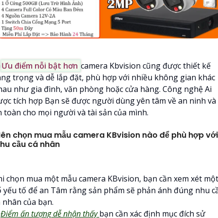

Ưu điểm nỗi bật hơn
camera Kbvision cũng được thiết kế
ang trọng và dễ lắp đặt, phù hợp với nhiều không gian khác
hau như gia đình, văn phòng hoặc cửa hàng. Công nghệ Ai
ược tích hợp Bạn sẽ được người dùng yên tâm về an ninh và
n toàn cho mọi người và tài sản của mình.
ên chọn mua mẫu camera KBvision nào để phù hợp với
hu cầu cá nhân
hi chọn mua một mẫu camera KBvision, bạn cần xem xét mộ
ố yếu tố để an Tâm rằng sản phẩm sẽ phản ánh đúng nhu c
á nhân của bạn.

Điểm ấn tượng dễ nhận thấy
bạn cần xác định mục đích sử