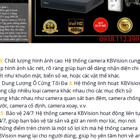
3:
Chất lượng hình ảnh cao: Hệ thống camera KBVision cun
ấp hình ảnh sắc nét, rõ ràng giúp bạn dễ dàng nhận diện chi
ết như khuôn mặt, biển số xe, hoặc các vật thể khác.
 Dung Lượng Ổ Cứng Tối Đa
4:
Hệ thống linh hoạt: KBVisio
ung cấp nhiều loại camera khác nhau cho các mục đích sử
ụng khác nhau như camera quan sát ban đêm, camera chốn
ớc, camera cố định, camera xoay, v.v.
✱
5:
Bảo vệ 24/7: Hệ thống camera KBVision hoạt động liên t
/7, giúp bạn bảo vệ tài sản và giữ an ninh mọi lúc, mọi nơi.
hững điểm trên chính là một số lợi ích mà hệ thống camera
BVision mang lại cho người dùng, giúp họ yên tâm hơn về a