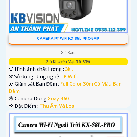
CAMERA PT WIFI KX-S5L-PRO 5MP
Giá Bán:
Giá Khuyến Mại: 5%-35%
💯 Hình ảnh chất lượng :
3k .
⚒ Sử dụng công nghệ :
IP Wifi.
🌛 Giám sát Ban Đêm :
Full Color 30m Có Màu Ban
Ðêm.
🕸️ Camera Dòng
Xoay 360.
️📢 Đặt Điểm :
Thu Âm Và Loa.