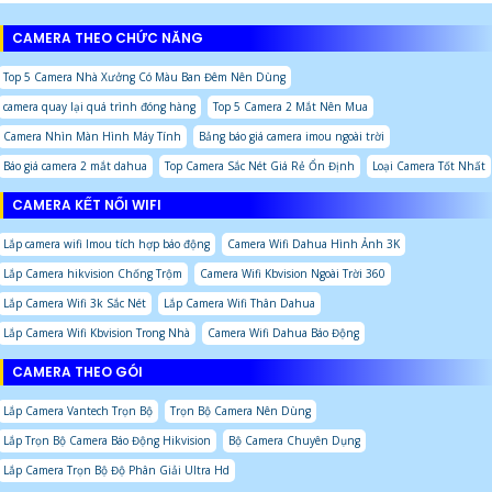
CAMERA THEO CHỨC NĂNG
Top 5 Camera Nhà Xưởng Có Màu Ban Đêm Nên Dùng
camera quay lại quá trình đóng hàng
Top 5 Camera 2 Mắt Nên Mua
Camera Nhìn Màn Hình Máy Tính
Bảng báo giá camera imou ngoài trời
Báo giá camera 2 mắt dahua
Top Camera Sắc Nét Giá Rẻ Ổn Định
Loại Camera Tốt Nhất
CAMERA KẾT NỐI WIFI
Lắp camera wifi Imou tích hợp báo động
Camera Wifi Dahua Hình Ảnh 3K
Lắp Camera hikvision Chống Trộm
Camera Wifi Kbvision Ngoài Trời 360
Lắp Camera Wifi 3k Sắc Nét
Lắp Camera Wifi Thân Dahua
Lắp Camera Wifi Kbvision Trong Nhà
Camera Wifi Dahua Báo Động
CAMERA THEO GÓI
Lắp Camera Vantech Trọn Bộ
Trọn Bộ Camera Nên Dùng
Lắp Trọn Bộ Camera Báo Động Hikvision
Bộ Camera Chuyên Dụng
Lắp Camera Trọn Bộ Độ Phân Giải Ultra Hd