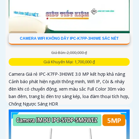
CAMERA WIFI KHÔNG DÂY IPC-K7FP-3H0WE SẮC NÉT
Giá Bán: 2,000,000 ₫
Giá Khuyến Mại: 1,700,000 ₫
Camera Giá rẻ IPC-K7FP-3H0WE 3.0 MP kết hợp khả năng
Cảnh báo phát hiện người thông minh, Wifi IP, Còi & nháy
đèn khi có chuyển động, xem màu sắc Full Color 30m vào
ban đêm, trang bị đèn trợ sáng kép, loa đàm thoại tích hợp,
Chống Ngược Sáng HDR