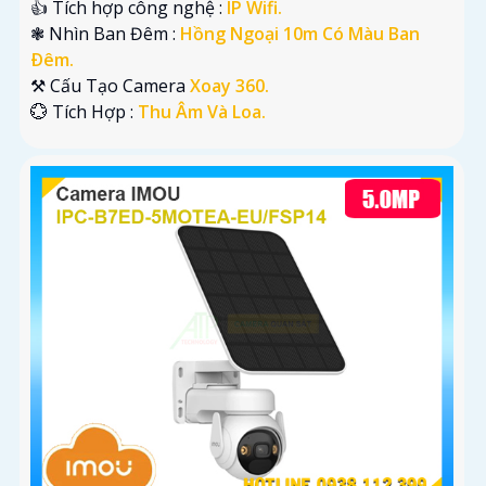
👍 Tích hợp công nghệ :
IP Wifi.
❃ Nhìn Ban Đêm :
Hồng Ngoại 10m Có Màu Ban
Ðêm.
⚒ Cấu Tạo Camera
Xoay 360.
️💮 Tích Hợp :
Thu Âm Và Loa.