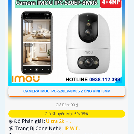
CAMERA IMOU IPC-S20EP-8M0S 2 ỐNG KÍNH 8MP
Giá Bán: 00 ₫
Giá Khuyến Mại: 5%-35%
☀️ Độ Phân giải :
Ultra 2k + .
🕉️ Trang Bị Công Nghệ :
IP Wifi.