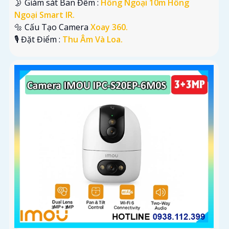
🌛 Giám sát Ban Đêm :
Hồng Ngoại 10m Hồng
Ngoại Smart IR.
🔩 Cấu Tạo Camera
Xoay 360.
️🎙 Đặt Điểm :
Thu Âm Và Loa.