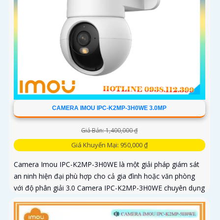
CAMERA IMOU IPC-K2MP-3H0WE 3.0MP
Giá Bán: 1,400,000 ₫
Giá Khuyến Mại: 950,000 ₫
Camera Imou IPC-K2MP-3H0WE là một giải pháp giám sát
an ninh hiện đại phù hợp cho cả gia đình hoặc văn phòng
với độ phân giải 3.0 Camera IPC-K2MP-3H0WE chuyên dụng
với thuật toán AI deep learning phân biệt người & phương
tiện