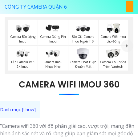
CÔNG TY CAMERA QUẬN 6
Báo Giá Camera
Camera Báo Động
Camera Dùng Pin
Camera Wifi Imou
Imou Ngoài Trời
Imou
Imou
Báo Động
Camera Phát Hiện
Lắp Camera Wifi
Camera Imou
Camera Có Chống
Khuôn Mặt
2K Imou
Nhụa Nhẹ
Trộm Vantech
Kbvision
CAMERA WIFI IMOU 360
"Camera wifi 360 với độ phân giải cao, vượt trội, mang đến
hình ảnh sắc nét và rõ ràng giúp bạn giám sát mọi góc độ