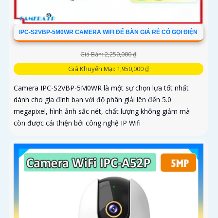
IPC-S2VBP-5M0WR CAMERA WIFI ĐỂ BÀN GIÁ RẺ CÓ GỌI ĐIỆN
Giá Bán: 2,250,000 ₫
Giá Khuyến Mại: 1,950,000 ₫
Camera IPC-S2VBP-5M0WR là một sự chọn lựa tốt nhất
dành cho gia đình bạn với độ phân giải lên đến 5.0
megapixel, hình ảnh sắc nét, chất lượng không giảm mà
còn được cải thiện bởi công nghệ IP Wifi