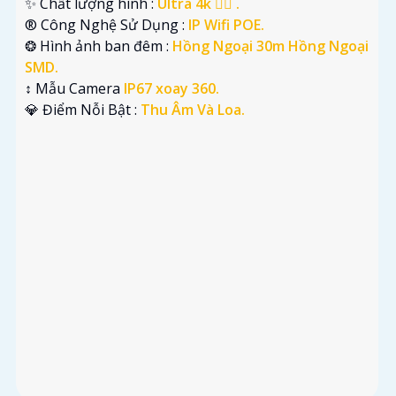
✨ Chất lượng hình :
Ultra 4k 👍🏾 .
®️ Công Nghệ Sử Dụng :
IP Wifi POE.
❂ Hình ảnh ban đêm :
Hồng Ngoại 30m Hồng Ngoại
SMD.
↕️ Mẫu Camera
IP67 xoay 360.
️💎 Điểm Nỗi Bật :
Thu Âm Và Loa.