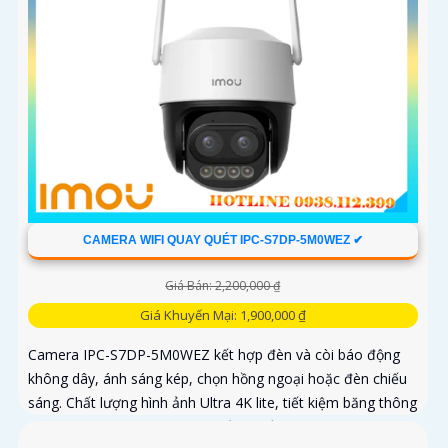
CAMERA WIFI QUAY QUÉT IPC-S7DP-5M0WEZ ✔
Giá Bán: 2,200,000 ₫
Giá Khuyến Mại: 1,900,000 ₫
Camera IPC-S7DP-5M0WEZ kết hợp đèn và còi báo động
không dây, ánh sáng kép, chọn hồng ngoại hoặc đèn chiếu
sáng. Chất lượng hình ảnh Ultra 4K lite, tiết kiệm băng thông
và chi phí, giám sát ban đêm tốt với hồng ngoại 50m