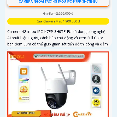
CAMERA NGOÀI TRỜI 4G IMOU IPC-K7FP-3H0TE-EU
Giá Bán: 2,200,000 ₫
Giá Khuyến Mại: 1,900,000 ₫
Camera 4G imou IPC-K7FP-3H0TE-EU sử dụng công nghệ
AI phát hiện người, cảnh báo chủ động và xem Full Color
ban đêm 30m có thể giúp giám sát tiến độ thi công và đảm
bảo an ninh cho công trình xây dựng, đặc biệt là trong
những khu vực mà việc đi lại khó khăn hoặc không có sẵn
kết nối mạng ổn định. Camera IPC-K7FP-3H0TE-EU sử dụng
công nghệ nhận diện người và động vật, kết hợp Wifi không
dây