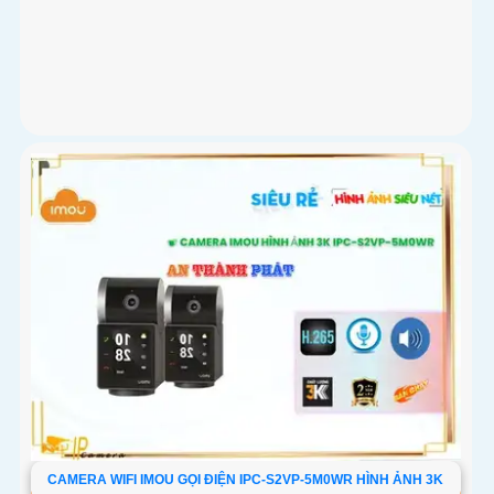
CAMERA WIFI IMOU GỌI ĐIỆN IPC-S2VP-5M0WR HÌNH ẢNH 3K