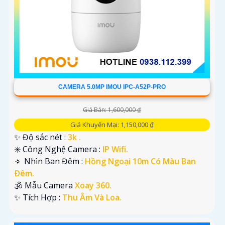
CAMERA 5.0MP IMOU IPC-A52P-PRO
Giá Bán: 1,600,000 ₫
Giá Khuyến Mại: 1,150,000 ₫
✨ Độ sắc nét :
3k .
✳️ Công Nghệ Camera :
IP Wifi.
🔅 Nhìn Ban Đêm :
Hồng Ngoại 10m Có Màu Ban
Ðêm.
🕉️ Mẫu Camera
Xoay 360.
️✨ Tích Hợp :
Thu Âm Và Loa.