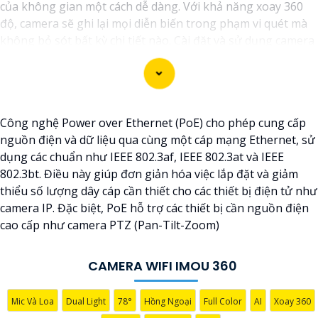
của không gian một cách dễ dàng. Với khả năng xoay 360
độ, camera sẽ ghi lại mọi diễn biến trong phạm vi quét mà
không bỏ sót bất kỳ chi tiết nào. Cài đặt và sử dụng camera
qua kết nối wifi cũng rất tiện lợi, bạn có thể theo dõi từ xa
thông qua ứng dụng di động một cách đơn giản. Camera
wifi 360 là sự lựa chọn hoàn hảo để bảo vệ nhà cửa, văn
phòng hoặc cửa hàng của bạn 24/7 mà không phải lo lắng
Công nghệ Power over Ethernet (PoE) cho phép cung cấp
về chất lượng hình ảnh. Hãy trải nghiệm công nghệ hiện đại
nguồn điện và dữ liệu qua cùng một cáp mạng Ethernet, sử
và an ninh tối ưu với Camera wifi 360 hình ảnh sắc nét của
dụng các chuẩn như IEEE 802.3af, IEEE 802.3at và IEEE
chúng tôi ngay hôm nay!"
802.3bt. Điều này giúp đơn giản hóa việc lắp đặt và giảm
thiểu số lượng dây cáp cần thiết cho các thiết bị điện tử như
camera IP. Đặc biệt, PoE hỗ trợ các thiết bị cần nguồn điện
cao cấp như camera PTZ (Pan-Tilt-Zoom)
CAMERA WIFI IMOU 360
Mic Và Loa
Dual Light
78°
Hồng Ngoại
Full Color
AI
Xoay 360