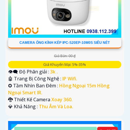
CAMERA ỐNG KÍNH KÉP IPC-S20EP-10M0S SIÊU NÉT
Giá Bán: 00 ₫
Giá Khuyến Mại: 5%-35%
👁️‍🗨 Độ Phân giải :
3k .
🤖️ Trang Bị Công Nghệ :
IP Wifi.
✪ Tầm Nhìn Ban Đêm :
Hồng Ngoại 15m Hồng
Ngoại Smart IR.
🐉️ Thiết Kế Camera
Xoay 360.
️💎 Khả Năng :
Thu Âm Và Loa.