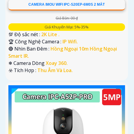
CAMERA IMOU WIFI IPC-S20EP-6M0S 2 MẮT
Giá Bán: 00 ₫
Giá Khuyến Mại: 5%-35%
💯 Độ sắc nét :
2K Lite .
🏆 Công Nghệ Camera :
IP Wifi.
🔴 Nhìn Ban Đêm :
Hồng Ngoại 10m Hồng Ngoại
Smart IR.
❄ Camera Dòng
Xoay 360.
️☣️ Tích Hợp :
Thu Âm Và Loa.