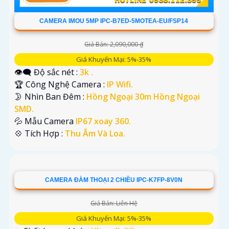
CAMERA IMOU 5MP IPC-B7ED-5MOTEA-EU/FSP14
Giá Bán: 2,090,000 ₫
Giá Khuyến Mại: 5%-35%
👁️‍🗨 Độ sắc nét :
3k .
🏆 Công Nghệ Camera :
IP Wifi.
🌛 Nhìn Ban Đêm :
Hồng Ngoại 30m Hồng Ngoại
SMD.
💦 Mẫu Camera
IP67 xoay 360.
️💠 Tích Hợp :
Thu Âm Và Loa.
CAMERA ĐÀM THOẠI 2 CHIỀU IPC-K7FP-8V0N
Giá Bán: Liên Hệ
Giá Khuyến Mại: 5%-35%