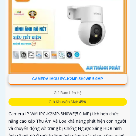
CAMERA IMOU IPC-K2MP-5H0WE 5.0MP
Giá Bán: Liên Hệ
Giá Khuyến Mại: 45%
Camera IP Wifi IPC-K2MP-5H0WE(5.0 MP) tích hợp chức
năng cao cấp Thu Âm Và Loa khả năng phát hiện con người
và chuyển động với trang bị Chống Ngược Sáng HDR hình
ảnh rõ nét dù ở môi trường ánh sáng khác nhau công nghệ