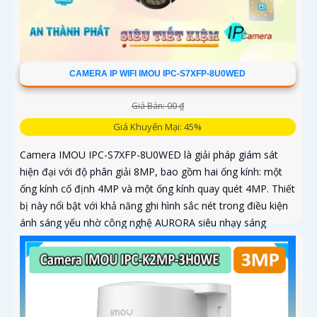
CAMERA IP WIFI IMOU IPC-S7XFP-8U0WED
Giá Bán: 00 ₫
Giá Khuyến Mại: 45%
Camera IMOU IPC-S7XFP-8U0WED là giải pháp giám sát
hiện đại với độ phân giải 8MP, bao gồm hai ống kính: một
ống kính cố định 4MP và một ống kính quay quét 4MP. Thiết
bị này nổi bật với khả năng ghi hình sắc nét trong điều kiện
ánh sáng yếu nhờ công nghệ AURORA siêu nhạy sáng