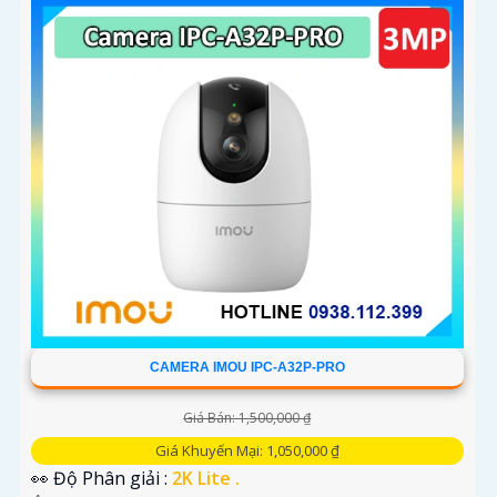
CAMERA IMOU IPC-A32P-PRO
Giá Bán: 1,500,000 ₫
Giá Khuyến Mại: 1,050,000 ₫
👀 Độ Phân giải :
2K Lite .