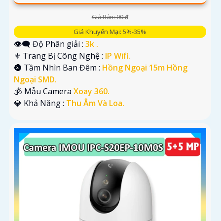
Giá Bán: 00 ₫
Giá Khuyến Mại: 5%-35%
👁️‍🗨 Độ Phân giải :
3k .
⚜️ Trang Bị Công Nghệ :
IP Wifi.
🌚 Tầm Nhìn Ban Đêm :
Hồng Ngoại 15m Hồng
Ngoại SMD.
🕉️ Mẫu Camera
Xoay 360.
️💎 Khả Năng :
Thu Âm Và Loa.