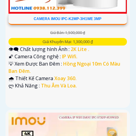
CAMERA IMOU IPC-K2MP-3H1WE 3MP
Giá Bán: 1,500,000 ₫
Giá Khuyến Mại: 1,300,000 ₫
👁️‍🗨 Chất lượng hình Ảnh :
2K Lite .
🌠 Camera Công nghệ :
IP Wifi.
💡 Xem Được Ban Đêm :
Hồng Ngoại 10m Có Màu
Ban Ðêm.
🌧️ Thiết Kế Camera
Xoay 360.
️ლ Khả Năng :
Thu Âm Và Loa.