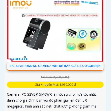
IPC-S2VBP-5M0WR CAMERA WIFI ĐỂ BÀN GIÁ RẺ CÓ GỌI ĐIỆN
Giá Bán: 2,250,000 ₫
Giá Khuyến Mại: 1,950,000 ₫
Camera IPC-S2VBP-5M0WR là một sự chọn lựa tốt nhất
dành cho gia đình bạn với độ phân giải lên đến 5.0
megapixel, hình ảnh sắc nét, chất lượng không giảm mà