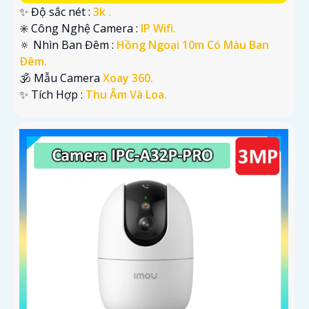
✨ Độ sắc nét :
3k .
✳️ Công Nghệ Camera :
IP Wifi.
🔅 Nhìn Ban Đêm :
Hồng Ngoại 10m Có Màu Ban
Ðêm.
🕉️ Mẫu Camera
Xoay 360.
️✨ Tích Hợp :
Thu Âm Và Loa.