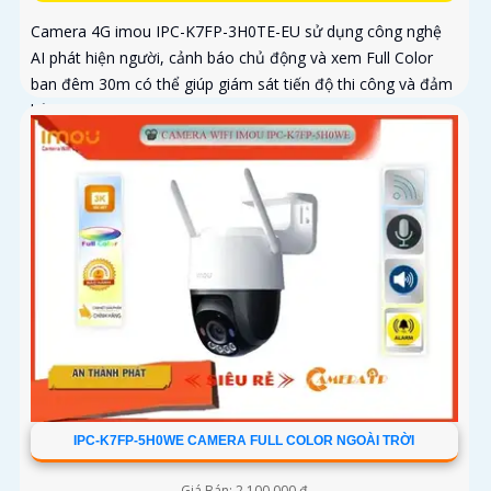
Camera 4G imou IPC-K7FP-3H0TE-EU sử dụng công nghệ
AI phát hiện người, cảnh báo chủ động và xem Full Color
ban đêm 30m có thể giúp giám sát tiến độ thi công và đảm
bảo an ninh cho công trình xây dựng, đặc biệt là trong
những khu vực mà việc đi lại khó khăn hoặc không có sẵn
kết nối mạng ổn định. Camera IPC-K7FP-3H0TE-EU sử dụng
công nghệ nhận diện người và động vật, kết hợp Wifi không
dây
IPC-K7FP-5H0WE CAMERA FULL COLOR NGOÀI TRỜI
Giá Bán: 2,100,000 ₫