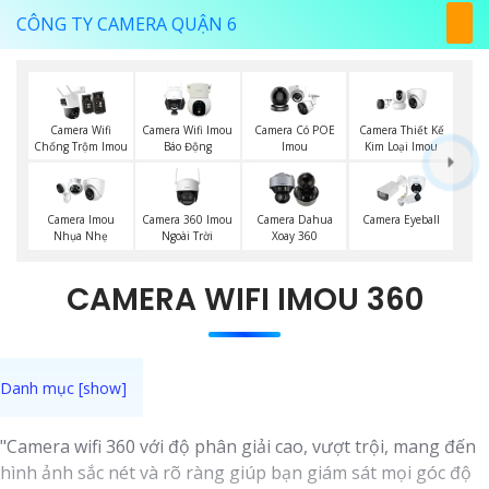
CÔNG TY CAMERA QUẬN 6
Camera Wifi
Camera Wifi Imou
Camera Có POE
Camera Thiết Kế
Chống Trộm Imou
Báo Động
Imou
Kim Loại Imou
Camera 360 Imou
Camera Imou
Camera Dahua
Camera Eyeball
Ngoài Trời
Nhụa Nhẹ
Xoay 360
CAMERA WIFI IMOU 360
"Camera wifi 360 với độ phân giải cao, vượt trội, mang đến
hình ảnh sắc nét và rõ ràng giúp bạn giám sát mọi góc độ