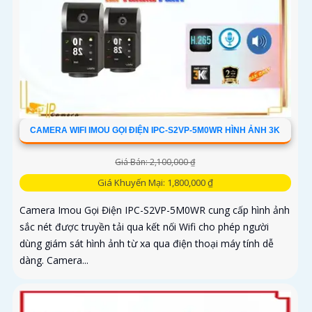
CAMERA WIFI IMOU GỌI ĐIỆN IPC-S2VP-5M0WR HÌNH ẢNH 3K
Giá Bán: 2,100,000 ₫
Giá Khuyến Mại: 1,800,000 ₫
Camera Imou Gọi Điện IPC-S2VP-5M0WR cung cấp hình ảnh
sắc nét được truyền tải qua kết nối Wifi cho phép người
dùng giám sát hình ảnh từ xa qua điện thoại máy tính dễ
dàng. Camera...