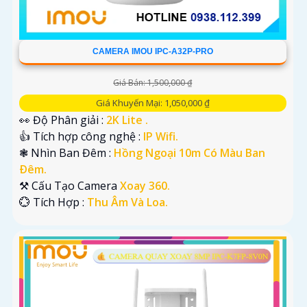
CAMERA IMOU IPC-A32P-PRO
Giá Bán: 1,500,000 ₫
Giá Khuyến Mại: 1,050,000 ₫
👀 Độ Phân giải :
2K Lite .
👍 Tích hợp công nghệ :
IP Wifi.
❃ Nhìn Ban Đêm :
Hồng Ngoại 10m Có Màu Ban
Ðêm.
⚒ Cấu Tạo Camera
Xoay 360.
️💮 Tích Hợp :
Thu Âm Và Loa.