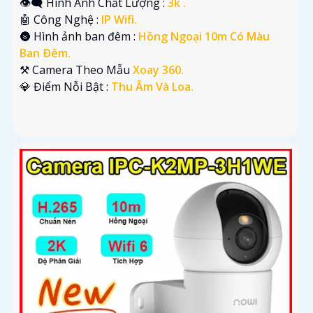
👁️‍🗨 Hình Ành Chất Lượng :
3k .
🤖️ Công Nghệ :
IP Wifi.
🌚 Hình ảnh ban đêm :
Hồng Ngoại 10m Có Màu
Ban Ðêm.
⚒ Camera Theo Mẫu
Xoay 360.
️💎 Điểm Nỗi Bật :
Thu Âm Và Loa.