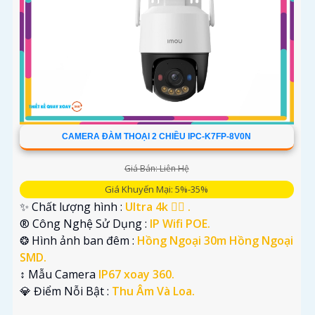
CAMERA ĐÀM THOẠI 2 CHIỀU IPC-K7FP-8V0N
Giá Bán: Liên Hệ
Giá Khuyến Mại: 5%-35%
✨ Chất lượng hình :
Ultra 4k 👍🏾 .
®️ Công Nghệ Sử Dụng :
IP Wifi POE.
❂ Hình ảnh ban đêm :
Hồng Ngoại 30m Hồng Ngoại
SMD.
↕️ Mẫu Camera
IP67 xoay 360.
️💎 Điểm Nỗi Bật :
Thu Âm Và Loa.