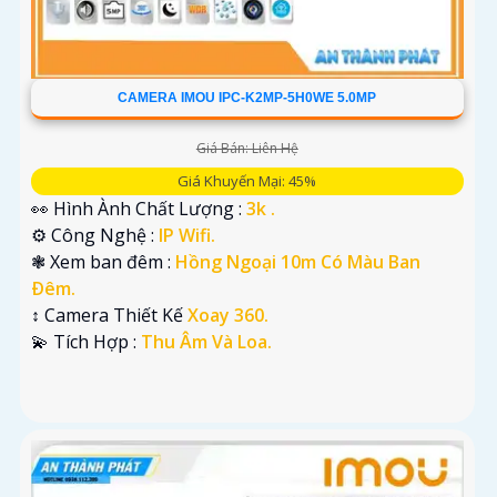
CAMERA IMOU IPC-K2MP-5H0WE 5.0MP
Giá Bán: Liên Hệ
Giá Khuyến Mại: 45%
👀 Hình Ành Chất Lượng :
3k .
⚙ Công Nghệ :
IP Wifi.
❃ Xem ban đêm :
Hồng Ngoại 10m Có Màu Ban
Ðêm.
↕️ Camera Thiết Kế
Xoay 360.
️💫 Tích Hợp :
Thu Âm Và Loa.