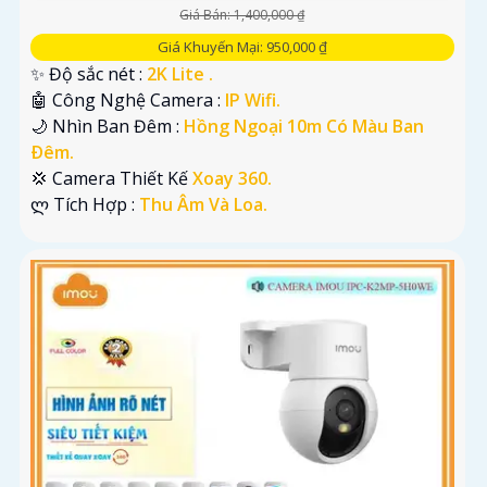
Giá Bán: 1,400,000 ₫
Giá Khuyến Mại: 950,000 ₫
✨ Độ sắc nét :
2K Lite .
🤖️ Công Nghệ Camera :
IP Wifi.
🌙 Nhìn Ban Đêm :
Hồng Ngoại 10m Có Màu Ban
Ðêm.
💢 Camera Thiết Kế
Xoay 360.
️ლ Tích Hợp :
Thu Âm Và Loa.