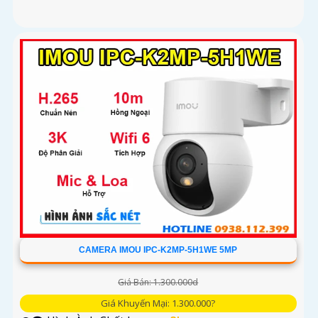
CAMERA IMOU IPC-K2MP-5H1WE 5MP
Giá Bán: 1.300.000d
Giá Khuyến Mại: 1.300.000?