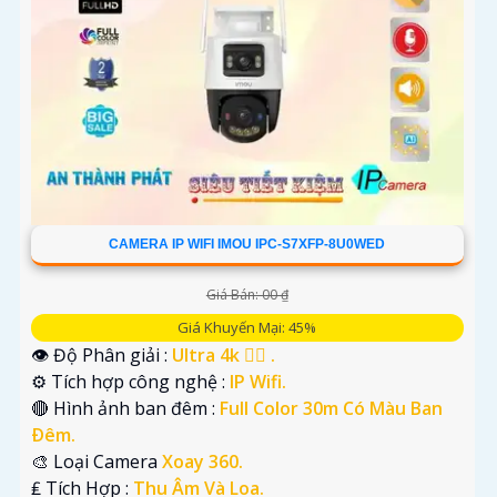
CAMERA IP WIFI IMOU IPC-S7XFP-8U0WED
Giá Bán: 00 ₫
Giá Khuyến Mại: 45%
👁 Độ Phân giải :
Ultra 4k 👍🏾 .
⚙ Tích hợp công nghệ :
IP Wifi.
🔴 Hình ảnh ban đêm :
Full Color 30m Có Màu Ban
Ðêm.
🎨 Loại Camera
Xoay 360.
️₤ Tích Hợp :
Thu Âm Và Loa.