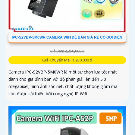
IPC-S2VBP-5M0WR CAMERA WIFI ĐỂ BÀN GIÁ RẺ CÓ GỌI ĐIỆN
Giá Bán: 2,250,000 ₫
Giá Khuyến Mại: 1,950,000 ₫
Camera IPC-S2VBP-5M0WR là một sự chọn lựa tốt nhất
dành cho gia đình bạn với độ phân giải lên đến 5.0
megapixel, hình ảnh sắc nét, chất lượng không giảm mà
còn được cải thiện bởi công nghệ IP Wifi