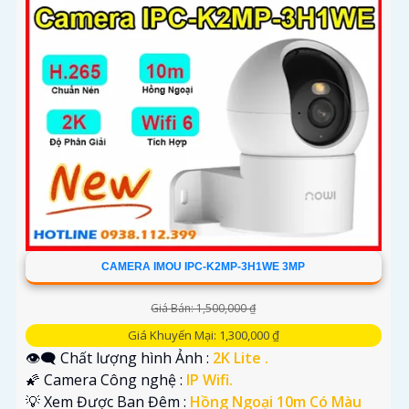
CAMERA IMOU IPC-K2MP-3H1WE 3MP
Giá Bán: 1,500,000 ₫
Giá Khuyến Mại: 1,300,000 ₫
👁️‍🗨 Chất lượng hình Ảnh :
2K Lite .
🌠 Camera Công nghệ :
IP Wifi.
💡 Xem Được Ban Đêm :
Hồng Ngoại 10m Có Màu