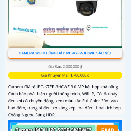
CAMERA WIFI KHÔNG DÂY IPC-K7FP-3H0WE SẮC NÉT
Giá Bán: 2,000,000 ₫
Giá Khuyến Mại: 1,700,000 ₫
Camera Giá rẻ IPC-K7FP-3H0WE 3.0 MP kết hợp khả năng
Cảnh báo phát hiện người thông minh, Wifi IP, Còi & nháy
đèn khi có chuyển động, xem màu sắc Full Color 30m vào
ban đêm, trang bị đèn trợ sáng kép, loa đàm thoại tích hợp,
Chống Ngược Sáng HDR