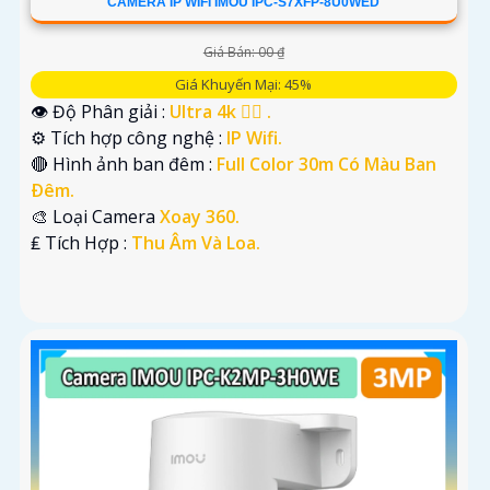
CAMERA IP WIFI IMOU IPC-S7XFP-8U0WED
Giá Bán: 00 ₫
Giá Khuyến Mại: 45%
👁 Độ Phân giải :
Ultra 4k 👍🏾 .
⚙ Tích hợp công nghệ :
IP Wifi.
🔴 Hình ảnh ban đêm :
Full Color 30m Có Màu Ban
Ðêm.
🎨 Loại Camera
Xoay 360.
️₤ Tích Hợp :
Thu Âm Và Loa.