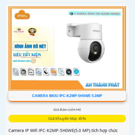
CAMERA IMOU IPC-K2MP-5H0WE 5.0MP
Giá Bán: Liên Hệ
Giá Khuyến Mại: 45%
Camera IP Wifi IPC-K2MP-5H0WE(5.0 MP) tích hợp chức