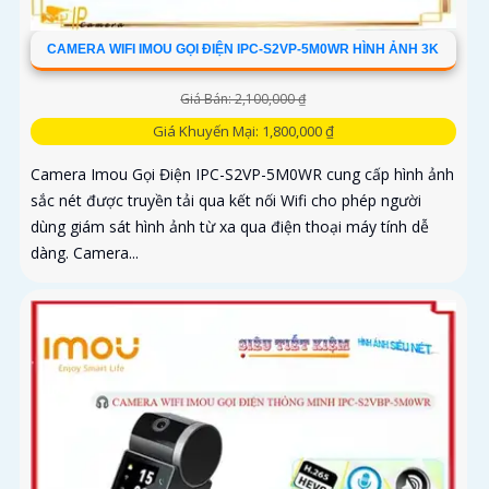
CAMERA WIFI IMOU GỌI ĐIỆN IPC-S2VP-5M0WR HÌNH ẢNH 3K
Giá Bán: 2,100,000 ₫
Giá Khuyến Mại: 1,800,000 ₫
Camera Imou Gọi Điện IPC-S2VP-5M0WR cung cấp hình ảnh
sắc nét được truyền tải qua kết nối Wifi cho phép người
dùng giám sát hình ảnh từ xa qua điện thoại máy tính dễ
dàng. Camera...