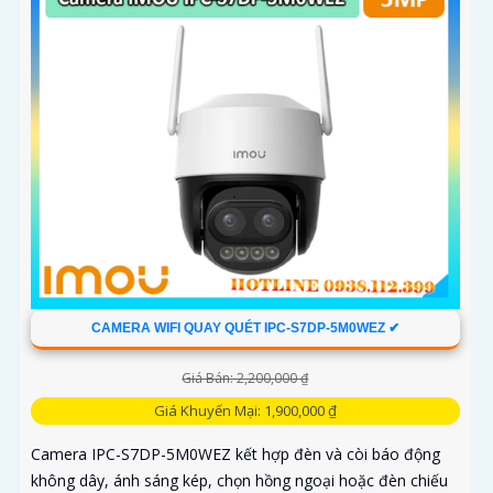
CAMERA WIFI QUAY QUÉT IPC-S7DP-5M0WEZ ✔
Giá Bán: 2,200,000 ₫
Giá Khuyến Mại: 1,900,000 ₫
Camera IPC-S7DP-5M0WEZ kết hợp đèn và còi báo động
không dây, ánh sáng kép, chọn hồng ngoại hoặc đèn chiếu