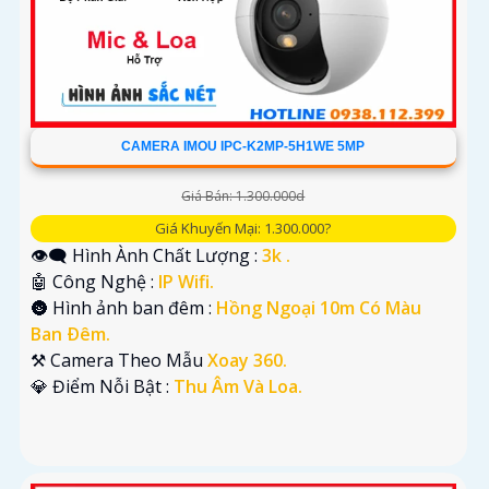
CAMERA IMOU IPC-K2MP-5H1WE 5MP
Giá Bán: 1.300.000d
Giá Khuyến Mại: 1.300.000?
👁️‍🗨 Hình Ành Chất Lượng :
3k .
🤖️ Công Nghệ :
IP Wifi.
🌚 Hình ảnh ban đêm :
Hồng Ngoại 10m Có Màu
Ban Ðêm.
⚒ Camera Theo Mẫu
Xoay 360.
️💎 Điểm Nỗi Bật :
Thu Âm Và Loa.