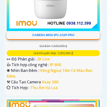
CAMERA IMOU IPC-A32P-PRO
Giá Bán: 1,500,000 ₫
Giá Khuyến Mại: 1,050,000 ₫
👀 Độ Phân giải :
2K Lite .
👍 Tích hợp công nghệ :
IP Wifi.
❃ Nhìn Ban Đêm :
Hồng Ngoại 10m Có Màu Ban
Ðêm.
⚒ Cấu Tạo Camera
Xoay 360.
️💮 Tích Hợp :
Thu Âm Và Loa.