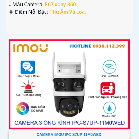
↕️ Mẫu Camera
IP67 xoay 360.
️💎 Điểm Nỗi Bật :
Thu Âm Và Loa.
CAMERA IMOU IPC-S7UP-11M0WED