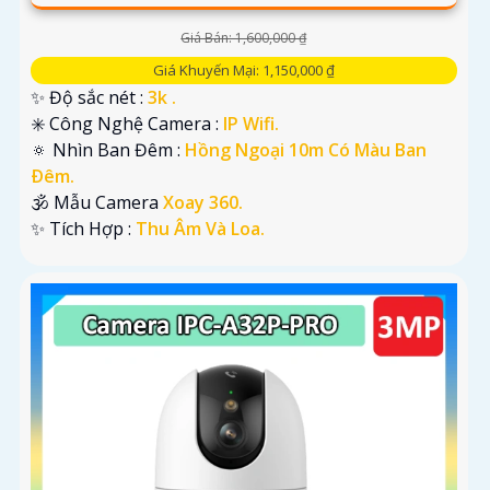
Giá Bán: 1,600,000 ₫
Giá Khuyến Mại: 1,150,000 ₫
✨ Độ sắc nét :
3k .
✳️ Công Nghệ Camera :
IP Wifi.
🔅 Nhìn Ban Đêm :
Hồng Ngoại 10m Có Màu Ban
Ðêm.
🕉️ Mẫu Camera
Xoay 360.
️✨ Tích Hợp :
Thu Âm Và Loa.