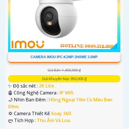
CAMERA IMOU IPC-K2MP-3H0WE 3.0MP
Giá Bán: 1,400,000 ₫
Giá Khuyến Mại: 950,000 ₫
✨ Độ sắc nét :
2K Lite .
🤖️ Công Nghệ Camera :
IP Wifi.
🌙 Nhìn Ban Đêm :
Hồng Ngoại 10m Có Màu Ban
Ðêm.
💢 Camera Thiết Kế
Xoay 360.
️ლ Tích Hợp :
Thu Âm Và Loa.