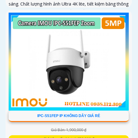
sáng. Chất lượng hình ảnh Ultra 4K lite, tiết kiệm băng thông
và chi phí, giám sát ban đêm tốt với hồng ngoại 50m
IPC-S51FEP IP KHÔNG DÂY GIÁ RẺ
Giá Bán: 1,900,000 ₫