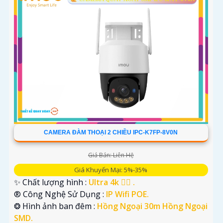
CAMERA ĐÀM THOẠI 2 CHIỀU IPC-K7FP-8V0N
Giá Bán: Liên Hệ
Giá Khuyến Mại: 5%-35%
✨ Chất lượng hình :
Ultra 4k 👍🏾 .
®️ Công Nghệ Sử Dụng :
IP Wifi POE.
❂ Hình ảnh ban đêm :
Hồng Ngoại 30m Hồng Ngoại
SMD.