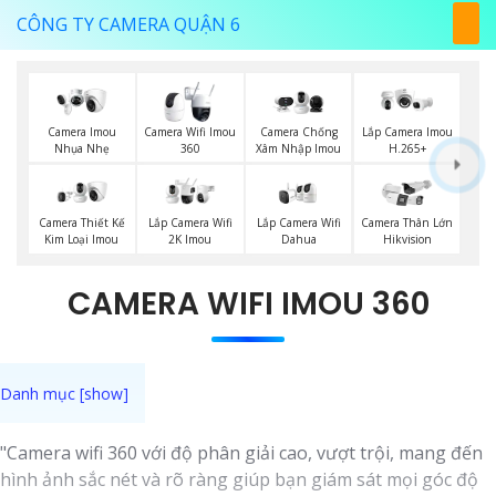
CÔNG TY CAMERA QUẬN 6
Camera Imou
Camera Wifi Imou
Camera Chống
Lắp Camera Imou
Nhụa Nhẹ
360
Xâm Nhập Imou
H.265+
Lắp Camera Wifi
Camera Thiết Kế
Lắp Camera Wifi
Camera Thân Lớn
Dahua
Kim Loại Imou
2K Imou
Hikvision
CAMERA WIFI IMOU 360
"Camera wifi 360 với độ phân giải cao, vượt trội, mang đến
hình ảnh sắc nét và rõ ràng giúp bạn giám sát mọi góc độ