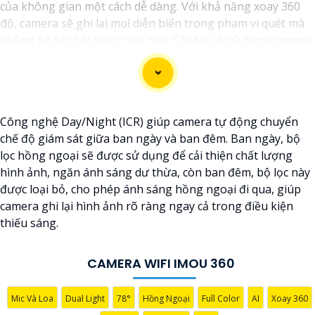
của không gian một cách dễ dàng. Với khả năng xoay 360
độ, camera sẽ ghi lại mọi diễn biến trong phạm vi quét mà
không bỏ sót bất kỳ chi tiết nào. Cài đặt và sử dụng camera
qua kết nối wifi cũng rất tiện lợi, bạn có thể theo dõi từ xa
thông qua ứng dụng di động một cách đơn giản. Camera
wifi 360 là sự lựa chọn hoàn hảo để bảo vệ nhà cửa, văn
phòng hoặc cửa hàng của bạn 24/7 mà không phải lo lắng
Công nghệ Day/Night (ICR) giúp camera tự động chuyển
về chất lượng hình ảnh. Hãy trải nghiệm công nghệ hiện đại
chế độ giám sát giữa ban ngày và ban đêm. Ban ngày, bộ
và an ninh tối ưu với Camera wifi 360 hình ảnh sắc nét của
lọc hồng ngoại sẽ được sử dụng để cải thiện chất lượng
chúng tôi ngay hôm nay!"
hình ảnh, ngăn ánh sáng dư thừa, còn ban đêm, bộ lọc này
được loại bỏ, cho phép ánh sáng hồng ngoại đi qua, giúp
camera ghi lại hình ảnh rõ ràng ngay cả trong điều kiện
thiếu sáng.
CAMERA WIFI IMOU 360
Mic Và Loa
Dual Light
78°
Hồng Ngoại
Full Color
AI
Xoay 360