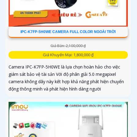
IPC-K7FP-5H0WE CAMERA FULL COLOR NGOÀI TRỜI
Giá Bán: 2,100,000 ₫
Giá Khuyến Mại: 1,800,000 ₫
Camera IPC-K7FP-5H0WE là lựa chọn hoàn hảo cho việc
giám sát bảo vệ tài sản Với độ phân giải 5.0 megapixel
camera không dây này kết hợp khả năng phát hiện chuyển
động thông minh và phát hiện hình dáng người