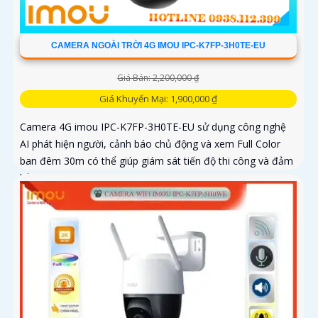
CAMERA NGOÀI TRỜI 4G IMOU IPC-K7FP-3H0TE-EU
Giá Bán: 2,200,000 ₫
Giá Khuyến Mại: 1,900,000 ₫
Camera 4G imou IPC-K7FP-3H0TE-EU sử dụng công nghệ
AI phát hiện người, cảnh báo chủ động và xem Full Color
ban đêm 30m có thể giúp giám sát tiến độ thi công và đảm
bảo an ninh cho công trình xây dựng, đặc biệt là trong
những khu vực mà việc đi lại khó khăn hoặc không có sẵn
kết nối mạng ổn định. Camera IPC-K7FP-3H0TE-EU sử dụng
công nghệ nhận diện người và động vật, kết hợp Wifi không
dây