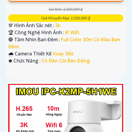
Giá Bán: 2,600,000 ₫
Giá Khuyến Mại: 2,500,000 ₫
💯 Hình Ảnh Sắc nét :
3k .
🏆 Công Nghệ Hình Ảnh :
IP Wifi.
🔴 Tầm Nhìn Ban Đêm :
Full Color 30m Có Màu Ban
Ðêm.
🌧️ Camera Thiết Kế
Xoay 360.
️♚ Chức Năng :
Có Ðèn Còi Báo Động.