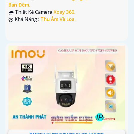
Ban Ðêm.
🌧️ Thiết Kế Camera
Xoay 360.
️ლ Khả Năng :
Thu Âm Và Loa.