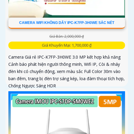
CAMERA WIFI KHÔNG DÂY IPC-K7FP-3H0WE SẮC NÉT
Giá Bán: 2,000,000 ₫
Giá Khuyến Mại: 1,700,000 ₫
Camera Giá rẻ IPC-K7FP-3H0WE 3.0 MP kết hợp khả năng
Cảnh báo phát hiện người thông minh, Wifi IP, Còi & nháy
đèn khi có chuyển động, xem màu sắc Full Color 30m vào
ban đêm, trang bị đèn trợ sáng kép, loa đàm thoại tích hợp,
Chống Ngược Sáng HDR