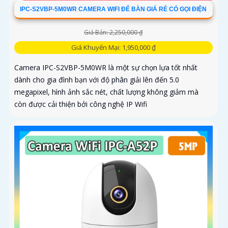
IPC-S2VBP-5M0WR CAMERA WIFI ĐỂ BÀN GIÁ RẺ CÓ GỌI ĐIỆN
Giá Bán: 2,250,000 ₫
Giá Khuyến Mại: 1,950,000 ₫
Camera IPC-S2VBP-5M0WR là một sự chọn lựa tốt nhất
dành cho gia đình bạn với độ phân giải lên đến 5.0
megapixel, hình ảnh sắc nét, chất lượng không giảm mà
còn được cải thiện bởi công nghệ IP Wifi