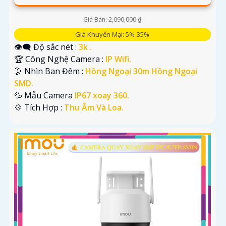
Giá Bán: 2,090,000 ₫
Giá Khuyến Mại: 5%-35%
👁️‍🗨 Độ sắc nét :
3k .
🏆 Công Nghệ Camera :
IP Wifi.
🌛 Nhìn Ban Đêm :
Hồng Ngoại 30m Hồng Ngoại
SMD.
💦 Mẫu Camera
IP67 xoay 360.
️💠 Tích Hợp :
Thu Âm Và Loa.