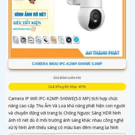
CAMERA IMOU IPC-K2MP-5H0WE 5.0MP
Giá Bán: Liên Hệ
Giá Khuyến Mại: 45%
Camera IP Wifi IPC-K2MP-5H0WE(5.0 MP) tích hợp chức
năng cao cấp Thu Âm Và Loa khả năng phát hiện con người
và chuyển động với trang bị Chống Ngược Sáng HDR hình
ảnh rõ nét dù ở môi trường ánh sáng khác nhau công nghệ
xử lý hình ảnh thiếu sáng có màu ban đêm mang lại hình
ảnh sắc nét