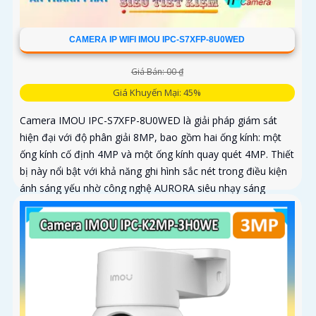
CAMERA IP WIFI IMOU IPC-S7XFP-8U0WED
Giá Bán: 00 ₫
Giá Khuyến Mại: 45%
Camera IMOU IPC-S7XFP-8U0WED là giải pháp giám sát
hiện đại với độ phân giải 8MP, bao gồm hai ống kính: một
ống kính cố định 4MP và một ống kính quay quét 4MP. Thiết
bị này nổi bật với khả năng ghi hình sắc nét trong điều kiện
ánh sáng yếu nhờ công nghệ AURORA siêu nhạy sáng