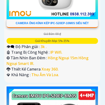
CAMERA ỐNG KÍNH KÉP IPC-S20EP-10M0S SIÊU NÉT
Giá Bán: 00 ₫
Giá Khuyến Mại: 5%-35%
👁️‍🗨 Độ Phân giải :
3k .
🤖️ Trang Bị Công Nghệ :
IP Wifi.
✪ Tầm Nhìn Ban Đêm :
Hồng Ngoại 15m Hồng
Ngoại Smart IR.
🐉️ Thiết Kế Camera
Xoay 360.
️💎 Khả Năng :
Thu Âm Và Loa.