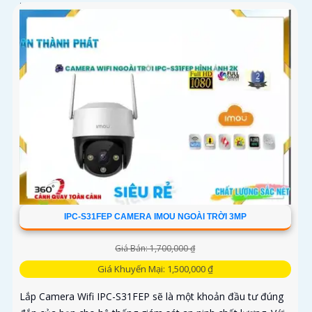
trang bị...
IPC-S31FEP CAMERA IMOU NGOÀI TRỜI 3MP
Giá Bán: 1,700,000 ₫
Giá Khuyến Mại: 1,500,000 ₫
Lắp Camera Wifi IPC-S31FEP sẽ là một khoản đầu tư đúng