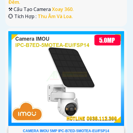
Ðêm.
⚒ Cấu Tạo Camera
Xoay 360.
️💮 Tích Hợp :
Thu Âm Và Loa.
CAMERA IMOU 5MP IPC-B7ED-5MOTEA-EU/FSP14