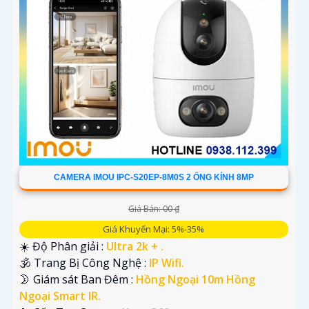
CAMERA IMOU IPC-S20EP-8M0S 2 ỐNG KÍNH 8MP
Giá Bán: 00 ₫
Giá Khuyến Mại: 5%-35%
☀️ Độ Phân giải :
Ultra 2k + .
🕉️ Trang Bị Công Nghệ :
IP Wifi.
🌛 Giám sát Ban Đêm :
Hồng Ngoại 10m Hồng
Ngoại Smart IR.