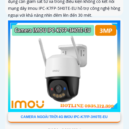
dụng cần giám sát từ xa trong điều kiện không có kết nối
mạng dây Imou IPC-K7FP-5H0TE-EU hỗ trợ công nghệ hồng
ngoại với khả năng nhìn đêm lên đến 30 mét.
CAMERA NGOÀI TRỜI 4G IMOU IPC-K7FP-3H0TE-EU