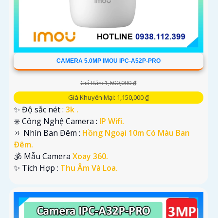
CAMERA 5.0MP IMOU IPC-A52P-PRO
Giá Bán: 1,600,000 ₫
Giá Khuyến Mại: 1,150,000 ₫
✨ Độ sắc nét :
3k .
✳️ Công Nghệ Camera :
IP Wifi.
🔅 Nhìn Ban Đêm :
Hồng Ngoại 10m Có Màu Ban
Ðêm.
🕉️ Mẫu Camera
Xoay 360.
️✨ Tích Hợp :
Thu Âm Và Loa.