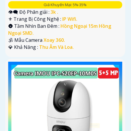
Giá Khuyến Mại: 5%-35%
👁️‍🗨 Độ Phân giải :
3k .
⚜️ Trang Bị Công Nghệ :
IP Wifi.
🌚 Tầm Nhìn Ban Đêm :
Hồng Ngoại 15m Hồng
Ngoại SMD.
🕉️ Mẫu Camera
Xoay 360.
️💎 Khả Năng :
Thu Âm Và Loa.