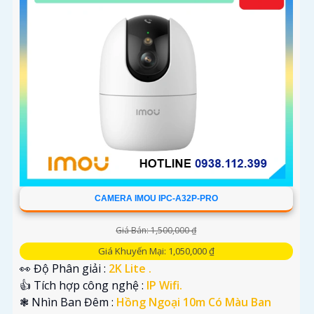
CAMERA IMOU IPC-A32P-PRO
Giá Bán: 1,500,000 ₫
Giá Khuyến Mại: 1,050,000 ₫
👀 Độ Phân giải :
2K Lite .
👍 Tích hợp công nghệ :
IP Wifi.
❃ Nhìn Ban Đêm :
Hồng Ngoại 10m Có Màu Ban