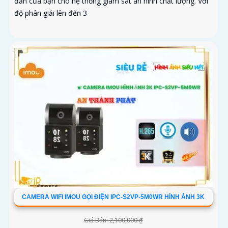
đắn của bạn cho hệ thống giám sát an ninh chất lượng. Với
độ phân giải lên đến 3
CAMERA WIFI IMOU GỌI ĐIỆN IPC-S2VP-5M0WR HÌNH ẢNH 3K
Giá Bán: 2,100,000 ₫