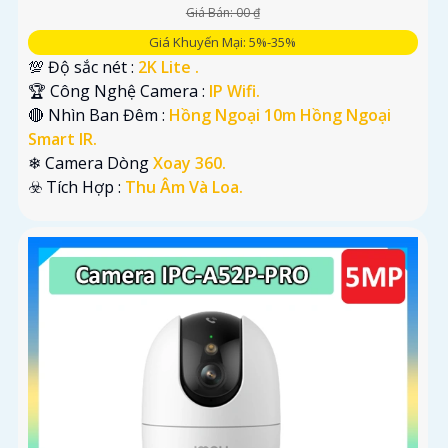
Giá Bán: 00 ₫
Giá Khuyến Mại: 5%-35%
💯 Độ sắc nét :
2K Lite .
🏆 Công Nghệ Camera :
IP Wifi.
🔴 Nhìn Ban Đêm :
Hồng Ngoại 10m Hồng Ngoại
Smart IR.
❄ Camera Dòng
Xoay 360.
️☣️ Tích Hợp :
Thu Âm Và Loa.