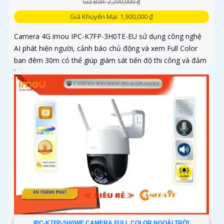
Giá Bán: 2,200,000 ₫
Giá Khuyến Mại: 1,900,000 ₫
Camera 4G imou IPC-K7FP-3H0TE-EU sử dụng công nghệ
AI phát hiện người, cảnh báo chủ động và xem Full Color
ban đêm 30m có thể giúp giám sát tiến độ thi công và đảm
bảo an ninh cho công trình xây dựng, đặc biệt là trong
những khu vực mà việc đi lại khó khăn hoặc không có sẵn
kết nối mạng ổn định. Camera IPC-K7FP-3H0TE-EU sử dụng
công nghệ nhận diện người và động vật, kết hợp Wifi không
dây
IPC-K7FP-5H0WE CAMERA FULL COLOR NGOÀI TRỜI