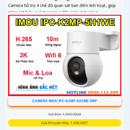
Camera hỗ trợ 4 chế độ quan sát ban đêm linh hoạt, giúp
giám sát hiệu quả trong mọi điều kiện ánh sáng
CAMERA IMOU IPC-K2MP-5H1WE 5MP
Giá Bán: 1.300.000d
Giá Khuyến Mại: 1.300.000?