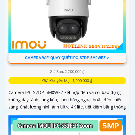
CAMERA WIFI QUAY QUÉT IPC-S7DP-5M0WEZ ✔
Giá Bán: 2,200,000 ₫
Giá Khuyến Mại: 1,900,000 ₫
Camera IPC-S7DP-5M0WEZ kết hợp đèn và còi báo động
không dây, ánh sáng kép, chọn hồng ngoại hoặc đèn chiếu
sáng. Chất lượng hình ảnh Ultra 4K lite, tiết kiệm băng thông
và chi phí, giám sát ban đêm tốt với hồng ngoại 50m