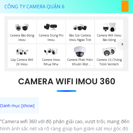
CÔNG TY CAMERA QUẬN 6
Báo Giá Camera
Camera Báo Động
Camera Dùng Pin
Camera Wifi Imou
Imou Ngoài Trời
Imou
Imou
Báo Động
Camera Phát Hiện
Lắp Camera Wifi
Camera Imou
Camera Có Chống
Khuôn Mặt
2K Imou
Nhụa Nhẹ
Trộm Vantech
Kbvision
CAMERA WIFI IMOU 360
"Camera wifi 360 với độ phân giải cao, vượt trội, mang đến
hình ảnh sắc nét và rõ ràng giúp bạn giám sát mọi góc độ