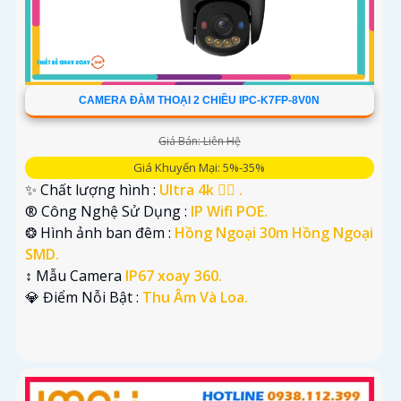
CAMERA ĐÀM THOẠI 2 CHIỀU IPC-K7FP-8V0N
Giá Bán: Liên Hệ
Giá Khuyến Mại: 5%-35%
✨ Chất lượng hình :
Ultra 4k 👍🏾 .
®️ Công Nghệ Sử Dụng :
IP Wifi POE.
❂ Hình ảnh ban đêm :
Hồng Ngoại 30m Hồng Ngoại
SMD.
↕️ Mẫu Camera
IP67 xoay 360.
️💎 Điểm Nỗi Bật :
Thu Âm Và Loa.