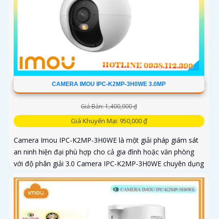
CAMERA IMOU IPC-K2MP-3H0WE 3.0MP
Giá Bán: 1,400,000 ₫
Giá Khuyến Mại: 950,000 ₫
Camera Imou IPC-K2MP-3H0WE là một giải pháp giám sát
an ninh hiện đại phù hợp cho cả gia đình hoặc văn phòng
với độ phân giải 3.0 Camera IPC-K2MP-3H0WE chuyên dụng
với thuật toán AI deep learning phân biệt người & phương
tiện