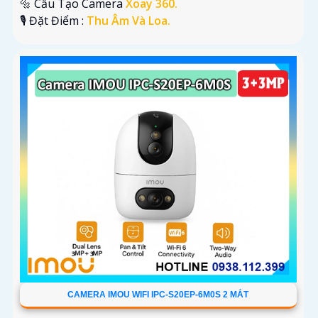
🔩 Cấu Tạo Camera
Xoay 360.
️🎙 Đặt Điểm :
Thu Âm Và Loa.
CAMERA IMOU WIFI IPC-S20EP-6M0S 2 MẮT