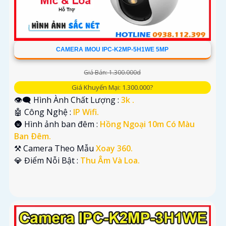
CAMERA IMOU IPC-K2MP-5H1WE 5MP
Giá Bán: 1.300.000d
Giá Khuyến Mại: 1.300.000?
👁️‍🗨 Hình Ành Chất Lượng :
3k .
🤖️ Công Nghệ :
IP Wifi.
🌚 Hình ảnh ban đêm :
Hồng Ngoại 10m Có Màu
Ban Ðêm.
⚒ Camera Theo Mẫu
Xoay 360.
️💎 Điểm Nỗi Bật :
Thu Âm Và Loa.