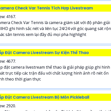
amera Check Var Tennis Tích Hợp Livestream
ew: 4167.
mera Check Var Tennis là camera giám sát với độ phân giải
llHD ghi hình sắc nét và liên tục 24/24 với góc quang sát rộ
ác sân tennis xem lại đầy đủ mọi pha highlight
ắp Đặt Camera Livestream Sự Kiện Thể Thao
ew: 4677.
p đặt camera livestream thể thao là giải pháp giúp ghi hình
át trực tiếp các trận đấu với chất lượng hình ảnh rõ nét ổn
nh theo thời gian thực
ắp Đặt Camera Livestream Bộ Môn Pickleball
ew: 2920.