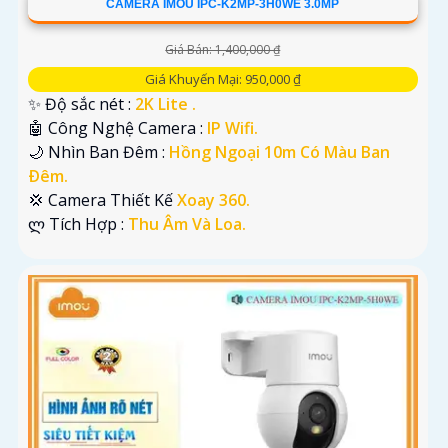
CAMERA IMOU IPC-K2MP-3H0WE 3.0MP
Giá Bán: 1,400,000 ₫
Giá Khuyến Mại: 950,000 ₫
✨ Độ sắc nét :
2K Lite .
🤖️ Công Nghệ Camera :
IP Wifi.
🌙 Nhìn Ban Đêm :
Hồng Ngoại 10m Có Màu Ban
Ðêm.
💢 Camera Thiết Kế
Xoay 360.
️ლ Tích Hợp :
Thu Âm Và Loa.