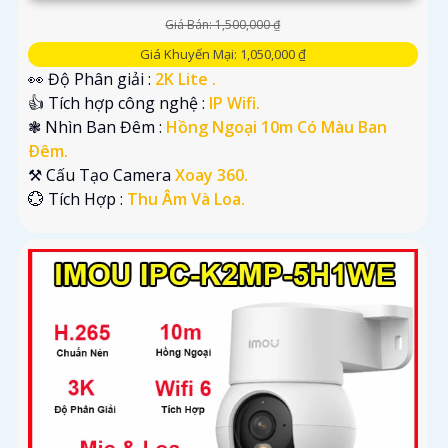
Giá Bán: 1,500,000 ₫
Giá Khuyến Mại: 1,050,000 ₫
👀 Độ Phân giải :
2K Lite .
👍 Tích hợp công nghệ :
IP Wifi.
❃ Nhìn Ban Đêm :
Hồng Ngoại 10m Có Màu Ban
Ðêm.
⚒ Cấu Tạo Camera
Xoay 360.
️💮 Tích Hợp :
Thu Âm Và Loa.