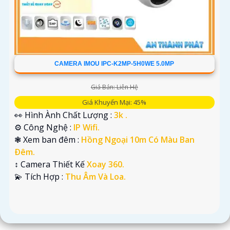
CAMERA IMOU IPC-K2MP-5H0WE 5.0MP
Giá Bán: Liên Hệ
Giá Khuyến Mại: 45%
👀 Hình Ành Chất Lượng :
3k .
⚙ Công Nghệ :
IP Wifi.
❃ Xem ban đêm :
Hồng Ngoại 10m Có Màu Ban
Ðêm.
↕️ Camera Thiết Kế
Xoay 360.
️💫 Tích Hợp :
Thu Âm Và Loa.