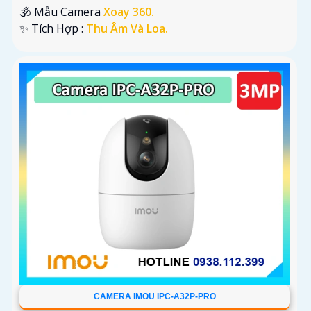
🕉️ Mẫu Camera
Xoay 360.
️✨ Tích Hợp :
Thu Âm Và Loa.
CAMERA IMOU IPC-A32P-PRO