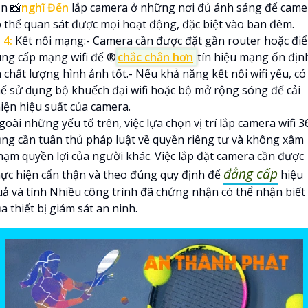
ần 📸
nghĩ Đến
lắp camera ở những nơi đủ ánh sáng để came
ó thể quan sát được mọi hoạt động, đặc biệt vào ban đêm.

4:
Kết nối mạng:- Camera cần được đặt gần router hoặc đi
ung cấp mạng wifi để ®️
chắc chắn hơn
tín hiệu mạng ổn địn
 chất lượng hình ảnh tốt.- Nếu khả năng kết nối wifi yếu, có
hể sử dụng bộ khuếch đại wifi hoặc bộ mở rộng sóng để cải
hiện hiệu suất của camera.
oài những yếu tố trên, việc lựa chọn vị trí lắp camera wifi 3
ũng cần tuân thủ pháp luật về quyền riêng tư và không xâm
hạm quyền lợi của người khác. Việc lắp đặt camera cần được
đẳng cấp
hực hiện cẩn thận và theo đúng quy định để
hiệu
uả và tính Nhiều công trình đã chứng nhận có thể nhận biết
a thiết bị giám sát an ninh.