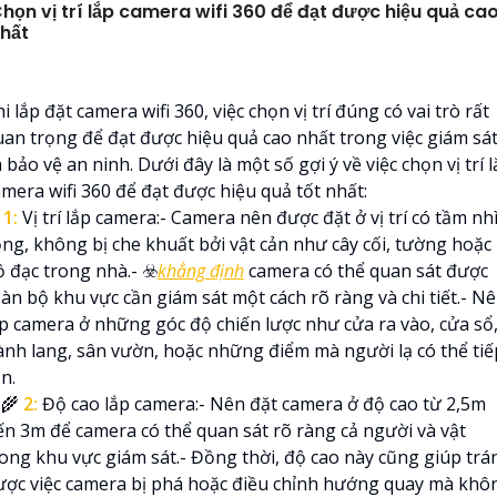
họn vị trí lắp camera wifi 360 để đạt được hiệu quả ca
hất
i lắp đặt camera wifi 360, việc chọn vị trí đúng có vai trò rất
uan trọng để đạt được hiệu quả cao nhất trong việc giám sá
 bảo vệ an ninh. Dưới đây là một số gợi ý về việc chọn vị trí 
amera wifi 360 để đạt được hiệu quả tốt nhất:
⭃
1:
Vị trí lắp camera:- Camera nên được đặt ở vị trí có tầm nh
ộng, không bị che khuất bởi vật cản như cây cối, tường hoặc
 đạc trong nhà.- ☣️
khẳng định
camera có thể quan sát được
àn bộ khu vực cần giám sát một cách rõ ràng và chi tiết.- N
ắp camera ở những góc độ chiến lược như cửa ra vào, cửa sổ
ành lang, sân vườn, hoặc những điểm mà người lạ có thể tiế
n.
‍🌾
2:
Độ cao lắp camera:- Nên đặt camera ở độ cao từ 2,5m
ến 3m để camera có thể quan sát rõ ràng cả người và vật
rong khu vực giám sát.- Đồng thời, độ cao này cũng giúp trá
ược việc camera bị phá hoặc điều chỉnh hướng quay mà khô