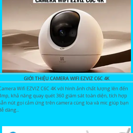
GIỚI THIỆU CAMERA WIFI EZVIZ C6C 4K
Camera Wifi EZVIZ C6C 4K với hình ảnh chất lượng lên đến
8mp, khả năng quay quét 360 giám sát toàn diện, tích hợp
sẵn nút gọi cảm ứng trên camera cùng loa và mic giúp bạn
dễ dàng...