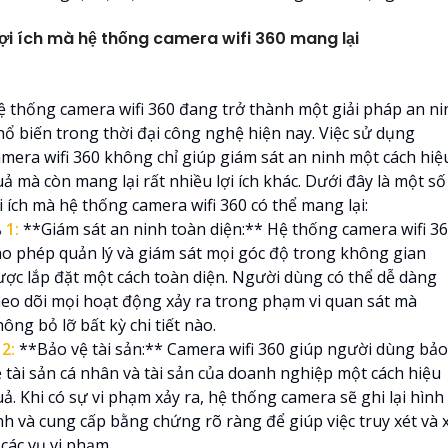
ợi ích mà hệ thống camera wifi 360 mang lại
ệ thống camera wifi 360 đang trở thành một giải pháp an ni
hổ biến trong thời đại công nghệ hiện nay. Việc sử dụng
amera wifi 360 không chỉ giúp giám sát an ninh một cách hiệ
ả mà còn mang lại rất nhiều lợi ích khác. Dưới đây là một số
i ích mà hệ thống camera wifi 360 có thể mang lại:

1:
**Giám sát an ninh toàn diện:** Hệ thống camera wifi 3
ho phép quản lý và giám sát mọi góc độ trong không gian
ược lắp đặt một cách toàn diện. Người dùng có thể dễ dàng
heo dõi mọi hoạt động xảy ra trong phạm vi quan sát mà
ông bỏ lỡ bất kỳ chi tiết nào.
️
2:
**Bảo vệ tài sản:** Camera wifi 360 giúp người dùng bảo
ệ tài sản cá nhân và tài sản của doanh nghiệp một cách hiệu
ả. Khi có sự vi phạm xảy ra, hệ thống camera sẽ ghi lại hình
nh và cung cấp bằng chứng rõ ràng để giúp việc truy xét và 
 các vụ vi phạm.