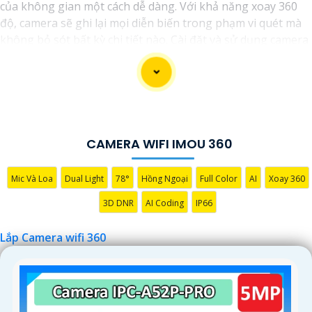
của không gian một cách dễ dàng. Với khả năng xoay 360
độ, camera sẽ ghi lại mọi diễn biến trong phạm vi quét mà
không bỏ sót bất kỳ chi tiết nào. Cài đặt và sử dụng camera
qua kết nối wifi cũng rất tiện lợi, bạn có thể theo dõi từ xa
thông qua ứng dụng di động một cách đơn giản. Camera
wifi 360 là sự lựa chọn hoàn hảo để bảo vệ nhà cửa, văn
phòng hoặc cửa hàng của bạn 24/7 mà không phải lo lắng
về chất lượng hình ảnh. Hãy trải nghiệm công nghệ hiện đại
và an ninh tối ưu với Camera wifi 360 hình ảnh sắc nét của
CAMERA WIFI IMOU 360
chúng tôi ngay hôm nay!"
Mic Và Loa
Dual Light
78°
Hồng Ngoại
Full Color
AI
Xoay 360
3D DNR
AI Coding
IP66
Lắp Camera wifi 360