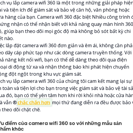
ịch vụ lắp camera wifi 360 là một trong những giải pháp hiệ
ại và tiện ích để giám sát và bảo vệ căn hộ, văn phòng hoặc
ửa hàng của bạn. Camera wifi 360 đặc biệt Nhiều công trình 
hứng nhận có thể nhận biết với khả năng quay màn hình 36
ộ, giúp bạn theo dõi mọi góc độ mà không bỏ sót bất kỳ chi
ết nào.
ệc lắp đặt camera wifi 360 đơn giản và êm ái, không cần phả
éo dây cáp phức tạp như các dòng camera truyền thống. Với
ả năng kết nối wifi, bạn có thể dễ dàng theo dõi qua điện
hoại di động từ xa và nhận thông báo khi phát hiện chuyển
ộng đột ngột trong khu vực giám sát.
ịch vụ lắp camera wifi 360 của chúng tôi cam kết mang lại sự
 toàn và tiện lợi cho bạn trong việc giám sát và bảo vệ tài sả
ua đó, bạn có thể yên tâm hơn khi rời khỏi nhà hoặc cửa hà
à vẫn ®️
chắc chắn hơn
mọi thứ đang diễn ra đều được bảo 
 theo dõi chặt chẽ.
u điểm của camera wifi 360 so với những mẫu sản
hẩm khác