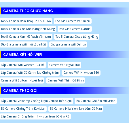
CAMERA THEO CHỨC NĂNG
Top 5 Camera Đàm Thoại 2 Chiều Rõ
Báo Giá Camera Wifi Imou
Top 5 Camera Cho Kho Hàng Nên Dùng
Báo Giá Camera Dahua
Top 5 Camera Xem Mã Vạch Vận Đơn
Top 5 Camera Quay Đóng Hàng
Báo Giá camera wifi mới cập nhật
Báo gia camera wifi Dahua
CAMERA KẾT NỐI WIFI
Lắp Camera Wifi Vantech Giá Rẻ
Camera Wifi Ngoài Trời
Lắp Camera Wifi Có Cảnh Báo Chống trộm
Camera Wifi Hikvision 360
Camera Wifi Ebitcam Ngoài Trời
Camera Wifi Thân Cố Định
CAMERA THEO GÓI
Lắp Camera Visioncop Chống Trộm Combo Tiết Kiệm
Bộ Camera Ghi Âm Hikvision
Bộ Camera Chống Trộm Kbvision
Bộ Camera Hikvision Ban Đêm Có Màu
Lắp Camera Chống Trộm Hikvision trọn bộ Giá Rẻ