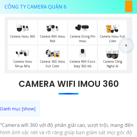
CÔNG TY CAMERA QUẬN 6
Camera Imou 360
Camera Wifi Imou
Camera Dùng Pin
Camera Imou Full
Mới
Imou
Color
Camera Wifi Ezviz
Camera Imou
Camera 360 Imou
Camera Công
Xoay 360 Độ
Nhụa Nhẹ
Full Color
Nghệ Ai
CAMERA WIFI IMOU 360
"Camera wifi 360 với độ phân giải cao, vượt trội, mang đến
hình ảnh sắc nét và rõ ràng giúp bạn giám sát mọi góc độ