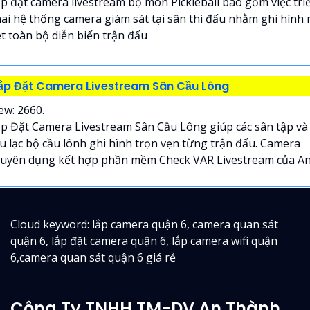
p đặt camera livestream bộ môn Pickleball bao gồm việc tri
ai hệ thống camera giám sát tại sân thi đấu nhằm ghi hình 
t toàn bộ diễn biến trận đấu
ắp Đặt Camera Livestream Sân Cầu Lông
ew: 2660.
p Đặt Camera Livestream Sân Cầu Lông giúp các sân tập và
u lạc bộ cầu lônh ghi hình trọn vẹn từng trận đấu. Camera
uyên dụng kết hợp phần mềm Check VAR Livestream của An.
Cloud keyword: lắp camera quận 6, camera quan sát
quận 6, lắp đặt camera quận 6, lắp camera wifi quận
6,camera quan sát quận 6 giá rẻ
Công Ty TNHH TM-DV An Thành