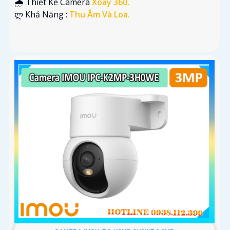
🌧️ Thiết Kế Camera
Xoay 360.
️ლ Khả Năng :
Thu Âm Và Loa.