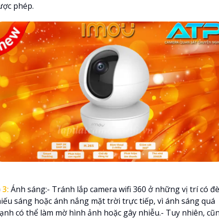
ược phép.

3:
Ánh sáng:- Tránh lắp camera wifi 360 ở những vị trí có đ
hiếu sáng hoặc ánh nắng mặt trời trực tiếp, vì ánh sáng quá
ạnh có thể làm mờ hình ảnh hoặc gây nhiễu.- Tuy nhiên, cũ