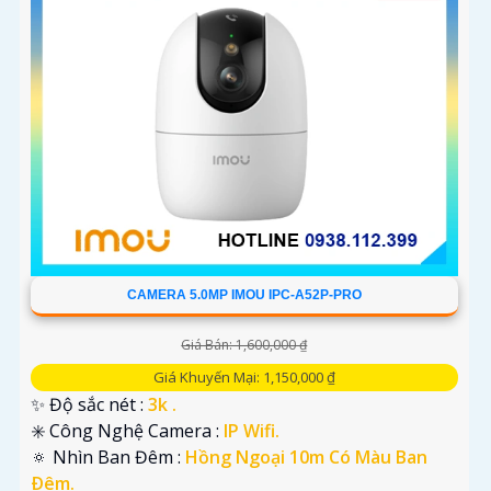
'
CAMERA 5.0MP IMOU IPC-A52P-PRO
Giá Bán: 1,600,000 ₫
Giá Khuyến Mại: 1,150,000 ₫
✨ Độ sắc nét :
3k .
✳️ Công Nghệ Camera :
IP Wifi.
🔅 Nhìn Ban Đêm :
Hồng Ngoại 10m Có Màu Ban
Ðêm.