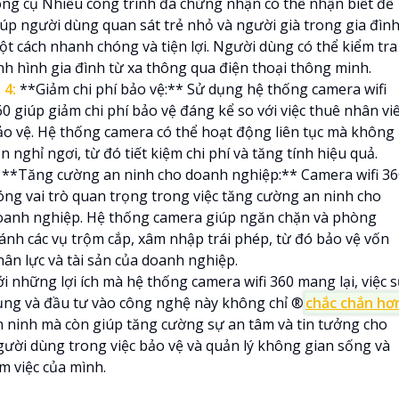
ông cụ Nhiều công trình đã chứng nhận có thể nhận biết để
iúp người dùng quan sát trẻ nhỏ và người già trong gia đìn
ột cách nhanh chóng và tiện lợi. Người dùng có thể kiểm tra
ình hình gia đình từ xa thông qua điện thoại thông minh.

4:
**Giảm chi phí bảo vệ:** Sử dụng hệ thống camera wifi
60 giúp giảm chi phí bảo vệ đáng kể so với việc thuê nhân vi
ảo vệ. Hệ thống camera có thể hoạt động liên tục mà không
n nghỉ ngơi, từ đó tiết kiệm chi phí và tăng tính hiệu quả.
**Tăng cường an ninh cho doanh nghiệp:** Camera wifi 36
óng vai trò quan trọng trong việc tăng cường an ninh cho
oanh nghiệp. Hệ thống camera giúp ngăn chặn và phòng
ránh các vụ trộm cắp, xâm nhập trái phép, từ đó bảo vệ vốn
hân lực và tài sản của doanh nghiệp.
i những lợi ích mà hệ thống camera wifi 360 mang lại, việc 
ụng và đầu tư vào công nghệ này không chỉ ®️
chắc chắn hơ
n ninh mà còn giúp tăng cường sự an tâm và tin tưởng cho
gười dùng trong việc bảo vệ và quản lý không gian sống và
m việc của mình.