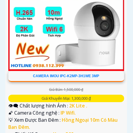
CAMERA IMOU IPC-K2MP-3H1WE 3MP
Giá Bán: 1,500,000 ₫
Giá Khuyến Mại: 1,300,000 ₫
👁️‍🗨 Chất lượng hình Ảnh :
2K Lite .
🌠 Camera Công nghệ :
IP Wifi.
💡 Xem Được Ban Đêm :
Hồng Ngoại 10m Có Màu
Ban Ðêm.