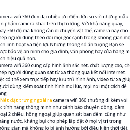
amera wifi 360 đem lại nhiều ưu điểm lớn so với những mẫu
ản phẩm camera khác trên thị trường. Với khả năng quay,
oay 360 độ mà không cần di chuyển vật thể, camera này cho
hép người dùng theo dõi mọi góc cạnh trong không gian mộ
ách linh hoạt và tiện lợi. Những thông số ấn tượng Bạn sẽ
ược bảo vệ an ninh cho gia đình, văn phòng hay cửa hàng m
ách hiệu quả hơn.
amera wifi 360 cung cấp hình ảnh sắc nét, chất lượng cao, c
hép người dùng quan sát từ xa thông qua kết nối internet.
ệc có thể xem trực tiếp hay lưu trữ hình ảnh, video từ xa giú
gười dùng kiểm soát tình hình mọi lúc, mọi nơi một cách dễ
àng.

Nét đặt trưng ngoài ra
camera wifi 360 thường đi kèm với
ác tính năng thông minh như cảnh báo chuyển động, đàm
hoại 2 chiều, hồng ngoại giúp quan sát ban đêm, cũng như
háng nước, kháng bụi cho phép lắp đặt ở mọi vị trí trong
hông gian mà không lo bị ảnh hưởng bởi điều kiện thời tiết.