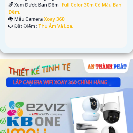
🌈 Xem Được Ban Đêm :
Full Color 30m Có Màu Ban
Ðêm.
🐉️ Mẫu Camera
Xoay 360.
️💮 Đặt Điểm :
Thu Âm Và Loa.