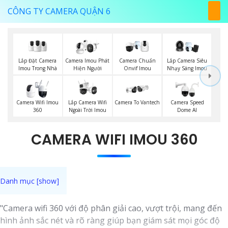
CÔNG TY CAMERA QUẬN 6
Lắp Đặt Camera
Camera Imou Phát
Camera Chuẩn
Lắp Camera Siêu
Imou Trong Nhà
Hiện Người
Onvif Imou
Nhạy Sáng Imou
Lắp Camera Wifi
Camera Wifi Imou
Camera To Vantech
Camera Speed
Ngoài Trời Imou
360
Dome AI
CAMERA WIFI IMOU 360
"Camera wifi 360 với độ phân giải cao, vượt trội, mang đến
hình ảnh sắc nét và rõ ràng giúp bạn giám sát mọi góc độ