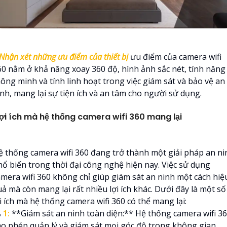
Nhận xét những ưu điểm của thiết bị
ưu điểm của camera wifi
60 nằm ở khả năng xoay 360 độ, hình ảnh sắc nét, tính năng
hông minh và tính linh hoạt trong việc giám sát và bảo vệ an
inh, mang lại sự tiện ích và an tâm cho người sử dụng.
ợi ích mà hệ thống camera wifi 360 mang lại
ệ thống camera wifi 360 đang trở thành một giải pháp an ni
hổ biến trong thời đại công nghệ hiện nay. Việc sử dụng
amera wifi 360 không chỉ giúp giám sát an ninh một cách hiệ
ả mà còn mang lại rất nhiều lợi ích khác. Dưới đây là một số
i ích mà hệ thống camera wifi 360 có thể mang lại:

1:
**Giám sát an ninh toàn diện:** Hệ thống camera wifi 3
ho phép quản lý và giám sát mọi góc độ trong không gian