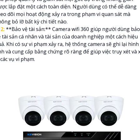
ược lắp đặt một cách toàn diện. Người dùng có thể dễ dàng
heo dõi mọi hoạt động xảy ra trong phạm vi quan sát mà
ông bỏ lỡ bất kỳ chi tiết nào.
️
2:
**Bảo vệ tài sản:** Camera wifi 360 giúp người dùng bảo
ệ tài sản cá nhân và tài sản của doanh nghiệp một cách hiệu
ả. Khi có sự vi phạm xảy ra, hệ thống camera sẽ ghi lại hình
nh và cung cấp bằng chứng rõ ràng để giúp việc truy xét và 
 các vụ vi phạm.