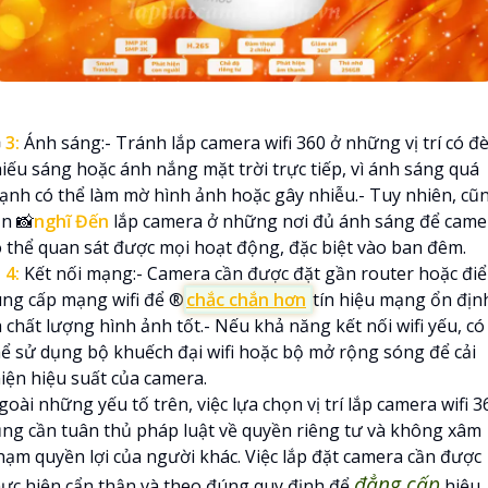

3:
Ánh sáng:- Tránh lắp camera wifi 360 ở những vị trí có đ
hiếu sáng hoặc ánh nắng mặt trời trực tiếp, vì ánh sáng quá
ạnh có thể làm mờ hình ảnh hoặc gây nhiễu.- Tuy nhiên, cũ
ần 📸
nghĩ Đến
lắp camera ở những nơi đủ ánh sáng để came
ó thể quan sát được mọi hoạt động, đặc biệt vào ban đêm.

4:
Kết nối mạng:- Camera cần được đặt gần router hoặc đi
ung cấp mạng wifi để ®️
chắc chắn hơn
tín hiệu mạng ổn địn
 chất lượng hình ảnh tốt.- Nếu khả năng kết nối wifi yếu, có
hể sử dụng bộ khuếch đại wifi hoặc bộ mở rộng sóng để cải
hiện hiệu suất của camera.
oài những yếu tố trên, việc lựa chọn vị trí lắp camera wifi 3
ũng cần tuân thủ pháp luật về quyền riêng tư và không xâm
hạm quyền lợi của người khác. Việc lắp đặt camera cần được
đẳng cấp
hực hiện cẩn thận và theo đúng quy định để
hiệu