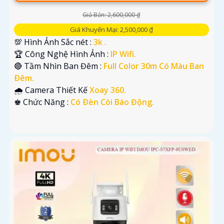
Giá Bán: 2,600,000 ₫
Giá Khuyến Mại: 2,500,000 ₫
💯 Hình Ảnh Sắc nét :
3k .
🏆 Công Nghệ Hình Ảnh :
IP Wifi.
🔴 Tầm Nhìn Ban Đêm :
Full Color 30m Có Màu Ban
Ðêm.
🌧️ Camera Thiết Kế
Xoay 360.
️♚ Chức Năng :
Có Ðèn Còi Báo Động.