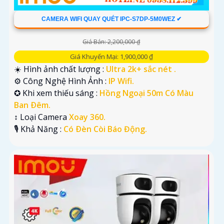
CAMERA WIFI QUAY QUÉT IPC-S7DP-5M0WEZ ✔
Giá Bán: 2,200,000 ₫
Giá Khuyến Mại: 1,900,000 ₫
☀️ Hình ảnh chất lượng :
Ultra 2k+ sắc nét .
⚙ Công Nghệ Hình Ảnh :
IP Wifi.
✪ Khi xem thiếu sáng :
Hồng Ngoại 50m Có Màu
Ban Ðêm.
↕️ Loại Camera
Xoay 360.
️🎙 Khả Năng :
Có Ðèn Còi Báo Động.