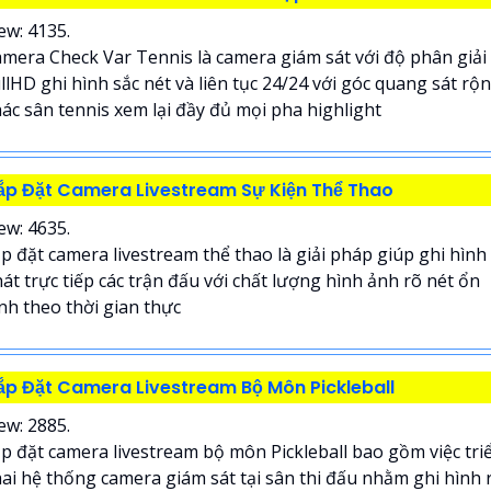
ew: 4135.
mera Check Var Tennis là camera giám sát với độ phân giải
llHD ghi hình sắc nét và liên tục 24/24 với góc quang sát rộ
ác sân tennis xem lại đầy đủ mọi pha highlight
ắp Đặt Camera Livestream Sự Kiện Thể Thao
ew: 4635.
p đặt camera livestream thể thao là giải pháp giúp ghi hình
át trực tiếp các trận đấu với chất lượng hình ảnh rõ nét ổn
nh theo thời gian thực
ắp Đặt Camera Livestream Bộ Môn Pickleball
ew: 2885.
p đặt camera livestream bộ môn Pickleball bao gồm việc tri
ai hệ thống camera giám sát tại sân thi đấu nhằm ghi hình 