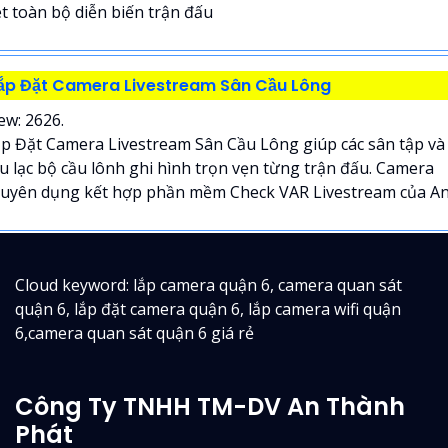
t toàn bộ diễn biến trận đấu
ắp Đặt Camera Livestream Sân Cầu Lông
ew: 2626.
p Đặt Camera Livestream Sân Cầu Lông giúp các sân tập và
u lạc bộ cầu lônh ghi hình trọn vẹn từng trận đấu. Camera
uyên dụng kết hợp phần mềm Check VAR Livestream của An.
Cloud keyword: lắp camera quận 6, camera quan sát
quận 6, lắp đặt camera quận 6, lắp camera wifi quận
6,camera quan sát quận 6 giá rẻ
Công Ty TNHH TM-DV An Thành
Phát