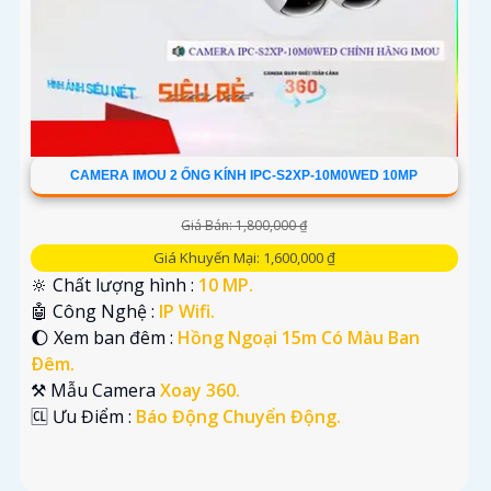
CAMERA IMOU 2 ỐNG KÍNH IPC-S2XP-10M0WED 10MP
Giá Bán: 1,800,000 ₫
Giá Khuyến Mại: 1,600,000 ₫
🔆 Chất lượng hình :
10 MP.
🤖️ Công Nghệ :
IP Wifi.
🌔 Xem ban đêm :
Hồng Ngoại 15m Có Màu Ban
Ðêm.
⚒ Mẫu Camera
Xoay 360.
️🆑 Ưu Điểm :
Báo Động Chuyển Động.