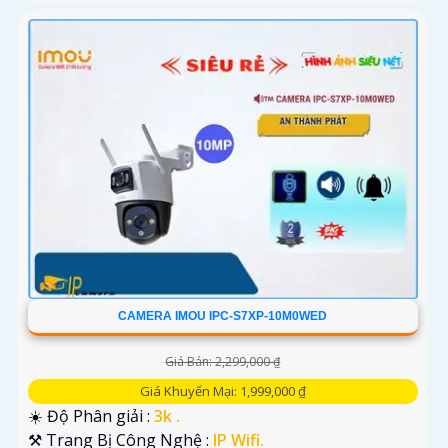
CAMERA IMOU IPC-S7XP-10M0WED
Giá Bán: 2,299,000 ₫
Giá Khuyến Mại: 1,999,000 ₫
☀️ Độ Phân giải :
3k .
⚒ Trang Bị Công Nghệ :
IP Wifi.