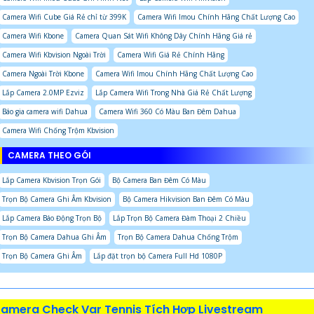
Camera Wifi Cube Giá Rẻ chỉ từ 399K
Camera Wifi Imou Chính Hãng Chất Lượng Cao
Camera Wifi Kbone
Camera Quan Sát Wifi Không Dây Chính Hãng Giá rẻ
Camera Wifi Kbvision Ngoài Trời
Camera Wifi Giá Rẻ Chính Hãng
Camera Ngoài Trời Kbone
Camera Wifi Imou Chính Hãng Chất Lượng Cao
Lắp Camera 2.0MP Ezviz
Lắp Camera Wifi Trong Nhà Giá Rẻ Chất Lượng
Báo gia camera wifi Dahua
Camera Wifi 360 Có Màu Ban Đêm Dahua
Camera Wifi Chống Trộm Kbvision
CAMERA THEO GÓI
Lắp Camera Kbvision Trọn Gói
Bộ Camera Ban Đêm Có Màu
Trọn Bộ Camera Ghi Âm Kbvision
Bộ Camera Hikvision Ban Đêm Có Màu
Lắp Camera Báo Động Trọn Bộ
Lắp Trọn Bộ Camera Đàm Thoại 2 Chiều
Trọn Bộ Camera Dahua Ghi Âm
Trọn Bộ Camera Dahua Chống Trộm
Trọn Bộ Camera Ghi Âm
Lắp đặt trọn bộ Camera Full Hd 1080P
amera Check Var Tennis Tích Hợp Livestream