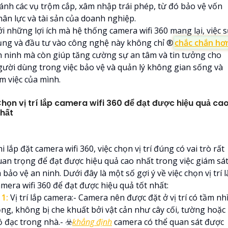
ránh các vụ trộm cắp, xâm nhập trái phép, từ đó bảo vệ vốn
hân lực và tài sản của doanh nghiệp.
i những lợi ích mà hệ thống camera wifi 360 mang lại, việc 
ụng và đầu tư vào công nghệ này không chỉ ®️
chắc chắn hơ
n ninh mà còn giúp tăng cường sự an tâm và tin tưởng cho
gười dùng trong việc bảo vệ và quản lý không gian sống và
m việc của mình.
họn vị trí lắp camera wifi 360 để đạt được hiệu quả ca
hất
i lắp đặt camera wifi 360, việc chọn vị trí đúng có vai trò rất
uan trọng để đạt được hiệu quả cao nhất trong việc giám sá
 bảo vệ an ninh. Dưới đây là một số gợi ý về việc chọn vị trí 
amera wifi 360 để đạt được hiệu quả tốt nhất:
⭃
1:
Vị trí lắp camera:- Camera nên được đặt ở vị trí có tầm nh
ộng, không bị che khuất bởi vật cản như cây cối, tường hoặc
 đạc trong nhà.- ☣️
khẳng định
camera có thể quan sát được