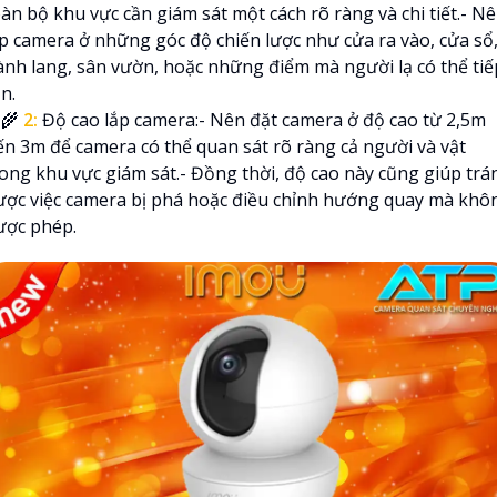
àn bộ khu vực cần giám sát một cách rõ ràng và chi tiết.- N
ắp camera ở những góc độ chiến lược như cửa ra vào, cửa sổ
ành lang, sân vườn, hoặc những điểm mà người lạ có thể tiế
n.
‍🌾
2:
Độ cao lắp camera:- Nên đặt camera ở độ cao từ 2,5m
ến 3m để camera có thể quan sát rõ ràng cả người và vật
rong khu vực giám sát.- Đồng thời, độ cao này cũng giúp trá
ược việc camera bị phá hoặc điều chỉnh hướng quay mà khô
ược phép.