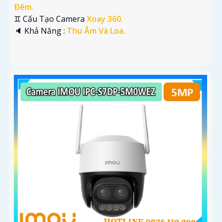
Ðêm.
♊ Cấu Tạo Camera
Xoay 360.
️🔈 Khả Năng :
Thu Âm Và Loa.