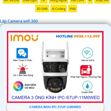
Mic Và Loa
Dual Light
78°
Hồng Ngoại
Full Color
AI
Xoay 360
3D DNR
AI Coding
IP66
'
Lắp Camera wifi 360
CAMERA IMOU IPC-S7UP-11M0WED