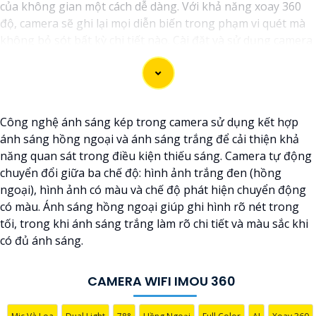
của không gian một cách dễ dàng. Với khả năng xoay 360
độ, camera sẽ ghi lại mọi diễn biến trong phạm vi quét mà
không bỏ sót bất kỳ chi tiết nào. Cài đặt và sử dụng camera
qua kết nối wifi cũng rất tiện lợi, bạn có thể theo dõi từ xa
thông qua ứng dụng di động một cách đơn giản. Camera
wifi 360 là sự lựa chọn hoàn hảo để bảo vệ nhà cửa, văn
phòng hoặc cửa hàng của bạn 24/7 mà không phải lo lắng
Công nghệ ánh sáng kép trong camera sử dụng kết hợp
về chất lượng hình ảnh. Hãy trải nghiệm công nghệ hiện đại
ánh sáng hồng ngoại và ánh sáng trắng để cải thiện khả
và an ninh tối ưu với Camera wifi 360 hình ảnh sắc nét của
năng quan sát trong điều kiện thiếu sáng. Camera tự động
chúng tôi ngay hôm nay!"
chuyển đổi giữa ba chế độ: hình ảnh trắng đen (hồng
ngoại), hình ảnh có màu và chế độ phát hiện chuyển động
có màu. Ánh sáng hồng ngoại giúp ghi hình rõ nét trong
tối, trong khi ánh sáng trắng làm rõ chi tiết và màu sắc khi
có đủ ánh sáng.
CAMERA WIFI IMOU 360