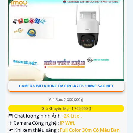
CAMERA WIFI KHÔNG DÂY IPC-K7FP-3H0WE SẮC NÉT
Giá Bán: 2,000,000 ₫
Giá Khuyến Mại: 1,700,000 ₫
🦉 Chất lượng hình Ảnh :
2K Lite .
⚛️ Camera Công nghệ :
IP Wifi.
🔦 Khi xem thiếu sáng :
Full Color 30m Có Màu Ban