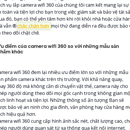
ịch vụ lắp camera wifi 360 của chúng tôi cam kết mang lại sự
 toàn và tiện lợi cho bạn trong việc giám sát và bảo vệ tài sả
ua đó, bạn có thể yên tâm hơn khi rời khỏi nhà hoặc cửa hà
à vẫn ®️
chắc chắn hơn
mọi thứ đang diễn ra đều được bảo 
 theo dõi chặt chẽ.
u điểm của camera wifi 360 so với những mẫu sản
hẩm khác
amera wifi 360 đem lại nhiều ưu điểm lớn so với những mẫu
ản phẩm camera khác trên thị trường. Với khả năng quay,
oay 360 độ mà không cần di chuyển vật thể, camera này cho
hép người dùng theo dõi mọi góc cạnh trong không gian mộ
ách linh hoạt và tiện lợi. Những thông số ấn tượng Bạn sẽ
ược bảo vệ an ninh cho gia đình, văn phòng hay cửa hàng m
ách hiệu quả hơn.
amera wifi 360 cung cấp hình ảnh sắc nét, chất lượng cao, c
hép người dùng quan sát từ xa thông qua kết nối internet.