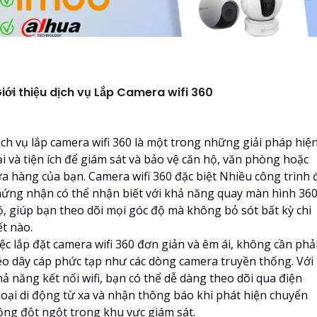
iới thiệu dịch vụ Lắp Camera wifi 360
ịch vụ lắp camera wifi 360 là một trong những giải pháp hiệ
ại và tiện ích để giám sát và bảo vệ căn hộ, văn phòng hoặc
ửa hàng của bạn. Camera wifi 360 đặc biệt Nhiều công trình 
hứng nhận có thể nhận biết với khả năng quay màn hình 36
ộ, giúp bạn theo dõi mọi góc độ mà không bỏ sót bất kỳ chi
ết nào.
ệc lắp đặt camera wifi 360 đơn giản và êm ái, không cần phả
éo dây cáp phức tạp như các dòng camera truyền thống. Với
ả năng kết nối wifi, bạn có thể dễ dàng theo dõi qua điện
hoại di động từ xa và nhận thông báo khi phát hiện chuyển
ộng đột ngột trong khu vực giám sát.