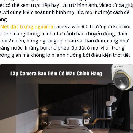
ệc có thể xem trực tiếp hay lưu trữ hình ảnh, video từ xa giú
gười dùng kiểm soát tình hình mọi lúc, mọi nơi một cách dễ
àng.

Nét đặt trưng ngoài ra
camera wifi 360 thường đi kèm với
ác tính năng thông minh như cảnh báo chuyển động, đàm
hoại 2 chiều, hồng ngoại giúp quan sát ban đêm, cũng như
háng nước, kháng bụi cho phép lắp đặt ở mọi vị trí trong
hông gian mà không lo bị ảnh hưởng bởi điều kiện thời tiết.