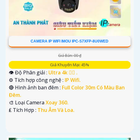
CAMERA IP WIFI IMOU IPC-S7XFP-8U0WED
Giá Bán: 00 ₫
Giá Khuyến Mại: 45%
👁 Độ Phân giải :
Ultra 4k 👍🏾 .
⚙ Tích hợp công nghệ :
IP Wifi.
🔴 Hình ảnh ban đêm :
Full Color 30m Có Màu Ban
Ðêm.
🎨 Loại Camera
Xoay 360.
️₤ Tích Hợp :
Thu Âm Và Loa.