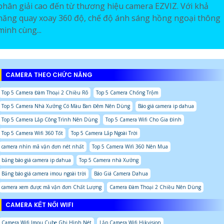
phân giải cao đến từ thương hiệu camera EZVIZ. Với khả
năng quay xoay 360 độ, chế độ ánh sáng hồng ngoại thông
minh cùng...
CAMERA THEO CHỨC NĂNG
Top 5 Camera Đàm Thoại 2 Chiều Rõ
Top 5 Camera Chống Trộm
Top 5 Camera Nhà Xưởng Có Màu Ban Đêm Nên Dùng
Báo giá camera ip dahua
Top 5 Camera Lắp Công Trình Nên Dùng
Top 5 Camera Wifi Cho Gia Đình
Top 5 Camera Wifi 360 Tốt
Top 5 Camera Lắp Ngoài Trời
camera nhìn mã vận đơn nét nhất
Top 5 Camera Wifi 360 Nên Mua
bảng báo giá camera ip dahua
Top 5 Camera nhà Xưởng
Bảng báo giá camera imou ngoài trời
Báo Giá Camera Dahua
camera xem được mã vận đơn Chất Lượng
Camera Đàm Thoại 2 Chiều Nên Dùng
CAMERA KẾT NỐI WIFI
Camera Wifi Imou Cube Ghi Hình Nét
Lắp Camera Wifi Hikvision