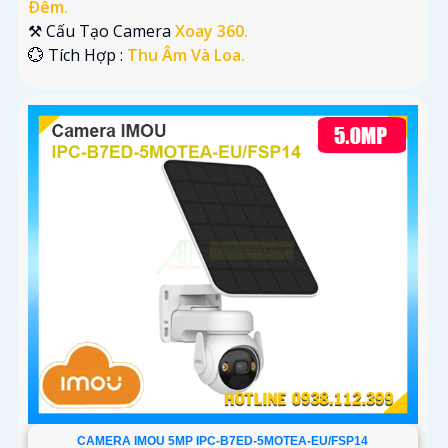
Ðêm.
⚒ Cấu Tạo Camera
Xoay 360.
️💮 Tích Hợp :
Thu Âm Và Loa.
CAMERA IMOU 5MP IPC-B7ED-5MOTEA-EU/FSP14