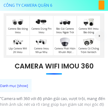
CÔNG TY CAMERA QUẬN 6
Báo Giá Camera
Camera Báo Động
Camera Dùng Pin
Camera Wifi Imou
Imou Ngoài Trời
Imou
Imou
Báo Động
Camera Phát Hiện
Lắp Camera Wifi
Camera Imou
Camera Có Chống
Khuôn Mặt
2K Imou
Nhụa Nhẹ
Trộm Vantech
Kbvision
CAMERA WIFI IMOU 360
"Camera wifi 360 với độ phân giải cao, vượt trội, mang đến
hình ảnh sắc nét và rõ ràng giúp bạn giám sát mọi góc độ