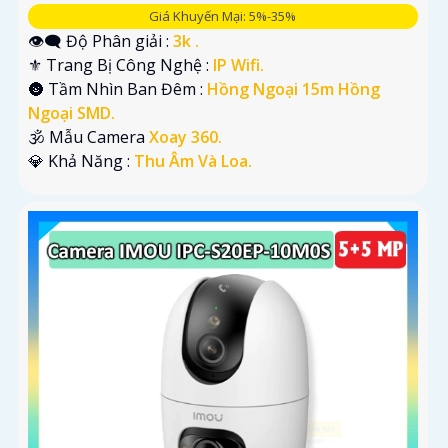
Giá Khuyến Mại: 5%-35%
👁️‍🗨 Độ Phân giải :
3k .
⚜️ Trang Bị Công Nghệ :
IP Wifi.
🌚 Tầm Nhìn Ban Đêm :
Hồng Ngoại 15m Hồng
Ngoại SMD.
🕉️ Mẫu Camera
Xoay 360.
️💎 Khả Năng :
Thu Âm Và Loa.