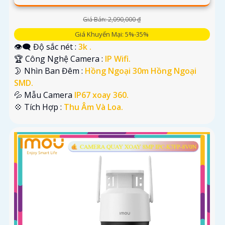
Giá Bán: 2,090,000 ₫
Giá Khuyến Mại: 5%-35%
👁️‍🗨 Độ sắc nét :
3k .
🏆 Công Nghệ Camera :
IP Wifi.
🌛 Nhìn Ban Đêm :
Hồng Ngoại 30m Hồng Ngoại
SMD.
💦 Mẫu Camera
IP67 xoay 360.
️💠 Tích Hợp :
Thu Âm Và Loa.