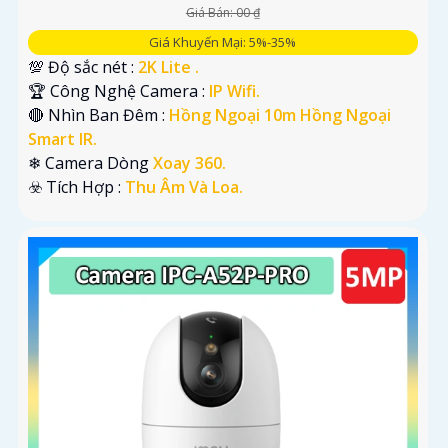
Giá Bán: 00 ₫
Giá Khuyến Mại: 5%-35%
💯 Độ sắc nét :
2K Lite .
🏆 Công Nghệ Camera :
IP Wifi.
🔴 Nhìn Ban Đêm :
Hồng Ngoại 10m Hồng Ngoại
Smart IR.
❄ Camera Dòng
Xoay 360.
️☣️ Tích Hợp :
Thu Âm Và Loa.