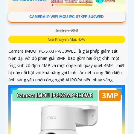
CAMERA IP WIFI IMOU IPC-S7XFP-8U0WED
Giá Bán: 00 ₫
Giá Khuyến Mại: 45%
Camera IMOU IPC-S7XFP-8U0WED là giải pháp giám sát
hiện đại với độ phân giải 8MP, bao gồm hai ống kính: một
ống kính cố định 4MP và một ống kính quay quét 4MP. Thiết
bị này nổi bật với khả năng ghi hình sắc nét trong điều kiện
ánh sáng yếu nhờ công nghệ AURORA siêu nhạy sáng