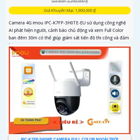
Giá Bán: 2,200,000 ₫
Giá Khuyến Mại: 1,900,000 ₫
Camera 4G imou IPC-K7FP-3H0TE-EU sử dụng công nghệ
AI phát hiện người, cảnh báo chủ động và xem Full Color
ban đêm 30m có thể giúp giám sát tiến độ thi công và đảm
bảo an ninh cho công trình xây dựng, đặc biệt là trong
những khu vực mà việc đi lại khó khăn hoặc không có sẵn
kết nối mạng ổn định. Camera IPC-K7FP-3H0TE-EU sử dụng
công nghệ nhận diện người và động vật, kết hợp Wifi không
dây
IPC-K7FP-5H0WE CAMERA FULL COLOR NGOÀI TRỜI