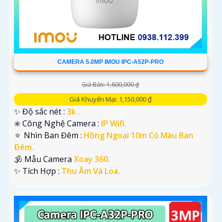
CAMERA 5.0MP IMOU IPC-A52P-PRO
Giá Bán: 1,600,000 ₫
Giá Khuyến Mại: 1,150,000 ₫
✨ Độ sắc nét :
3k .
✳️ Công Nghệ Camera :
IP Wifi.
🔅 Nhìn Ban Đêm :
Hồng Ngoại 10m Có Màu Ban
Ðêm.
🕉️ Mẫu Camera
Xoay 360.
️✨ Tích Hợp :
Thu Âm Và Loa.