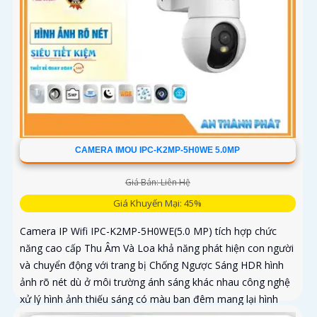
CAMERA IMOU IPC-K2MP-5H0WE 5.0MP
Giá Bán: Liên Hệ
Giá Khuyến Mại: 45%
Camera IP Wifi IPC-K2MP-5H0WE(5.0 MP) tích hợp chức
năng cao cấp Thu Âm Và Loa khả năng phát hiện con người
và chuyển động với trang bị Chống Ngược Sáng HDR hình
ảnh rõ nét dù ở môi trường ánh sáng khác nhau công nghệ
xử lý hình ảnh thiếu sáng có màu ban đêm mang lại hình
ảnh sắc nét