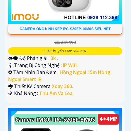
CAMERA ỐNG KÍNH KÉP IPC-S20EP-10M0S SIÊU NÉT
Giá Bán: 00 ₫
Giá Khuyến Mại: 5%-35%
👁️‍🗨 Độ Phân giải :
3k .
🤖️ Trang Bị Công Nghệ :
IP Wifi.
✪ Tầm Nhìn Ban Đêm :
Hồng Ngoại 15m Hồng
Ngoại Smart IR.
🐉️ Thiết Kế Camera
Xoay 360.
️💎 Khả Năng :
Thu Âm Và Loa.