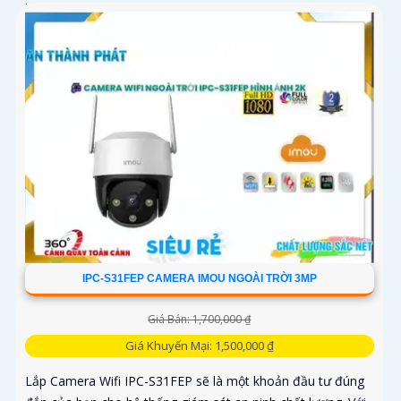
trang bị...
IPC-S31FEP CAMERA IMOU NGOÀI TRỜI 3MP
Giá Bán: 1,700,000 ₫
Giá Khuyến Mại: 1,500,000 ₫
Lắp Camera Wifi IPC-S31FEP sẽ là một khoản đầu tư đúng