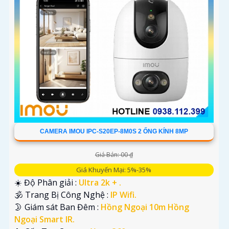
CAMERA IMOU IPC-S20EP-8M0S 2 ỐNG KÍNH 8MP
Giá Bán: 00 ₫
Giá Khuyến Mại: 5%-35%
☀️ Độ Phân giải :
Ultra 2k + .
🕉️ Trang Bị Công Nghệ :
IP Wifi.
🌛 Giám sát Ban Đêm :
Hồng Ngoại 10m Hồng
Ngoại Smart IR.