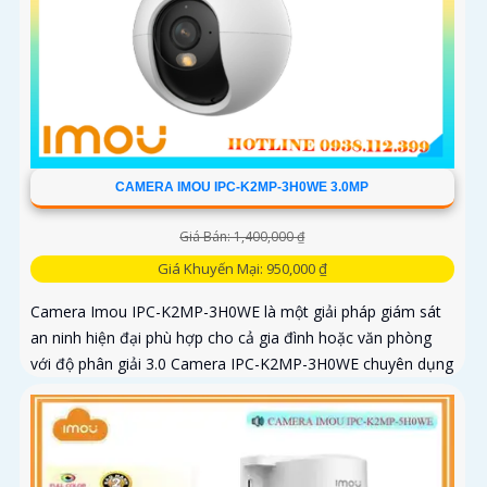
CAMERA IMOU IPC-K2MP-3H0WE 3.0MP
Giá Bán: 1,400,000 ₫
Giá Khuyến Mại: 950,000 ₫
Camera Imou IPC-K2MP-3H0WE là một giải pháp giám sát
an ninh hiện đại phù hợp cho cả gia đình hoặc văn phòng
với độ phân giải 3.0 Camera IPC-K2MP-3H0WE chuyên dụng
với thuật toán AI deep learning phân biệt người & phương
tiện