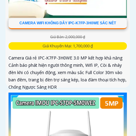
CAMERA WIFI KHÔNG DÂY IPC-K7FP-3H0WE SẮC NÉT
Giá Bán: 2,000,000 ₫
Giá Khuyến Mại: 1,700,000 ₫
Camera Giá rẻ IPC-K7FP-3H0WE 3.0 MP kết hợp khả năng
Cảnh báo phát hiện người thông minh, Wifi IP, Còi & nháy
đèn khi có chuyển động, xem màu sắc Full Color 30m vào
ban đêm, trang bị đèn trợ sáng kép, loa đàm thoại tích hợp,
Chống Ngược Sáng HDR