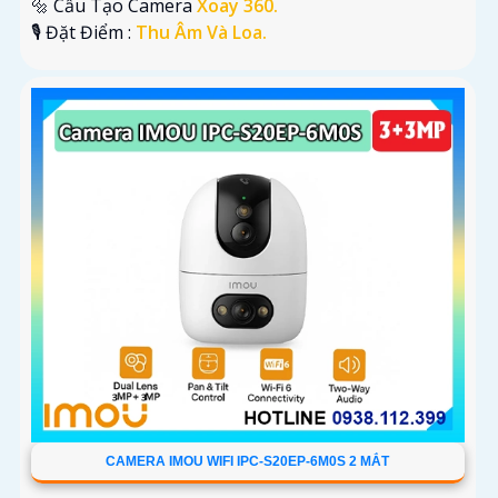
🔩 Cấu Tạo Camera
Xoay 360.
️🎙 Đặt Điểm :
Thu Âm Và Loa.
CAMERA IMOU WIFI IPC-S20EP-6M0S 2 MẮT