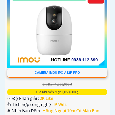
CAMERA IMOU IPC-A32P-PRO
Giá Bán: 1,500,000 ₫
Giá Khuyến Mại: 1,050,000 ₫
👀 Độ Phân giải :
2K Lite .
👍 Tích hợp công nghệ :
IP Wifi.
❃ Nhìn Ban Đêm :
Hồng Ngoại 10m Có Màu Ban