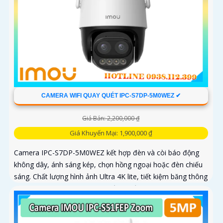
CAMERA WIFI QUAY QUÉT IPC-S7DP-5M0WEZ ✔
Giá Bán: 2,200,000 ₫
Giá Khuyến Mại: 1,900,000 ₫
Camera IPC-S7DP-5M0WEZ kết hợp đèn và còi báo động
không dây, ánh sáng kép, chọn hồng ngoại hoặc đèn chiếu
sáng. Chất lượng hình ảnh Ultra 4K lite, tiết kiệm băng thông
và chi phí, giám sát ban đêm tốt với hồng ngoại 50m