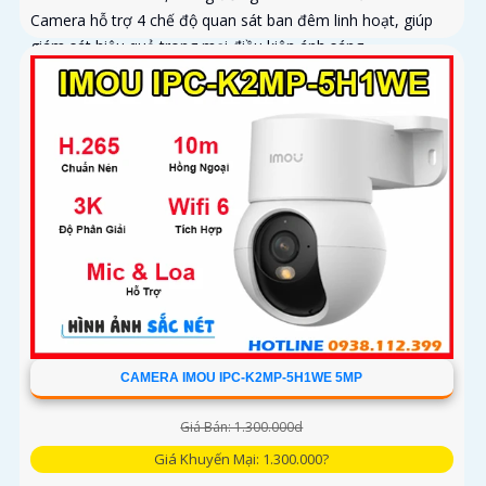
Camera hỗ trợ 4 chế độ quan sát ban đêm linh hoạt, giúp
giám sát hiệu quả trong mọi điều kiện ánh sáng
CAMERA IMOU IPC-K2MP-5H1WE 5MP
Giá Bán: 1.300.000d
Giá Khuyến Mại: 1.300.000?