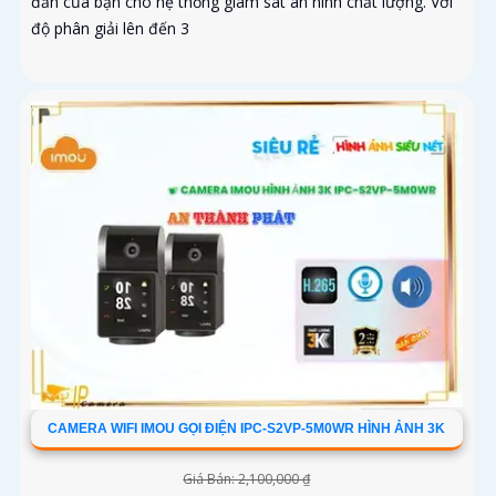
đắn của bạn cho hệ thống giám sát an ninh chất lượng. Với
độ phân giải lên đến 3
CAMERA WIFI IMOU GỌI ĐIỆN IPC-S2VP-5M0WR HÌNH ẢNH 3K
Giá Bán: 2,100,000 ₫