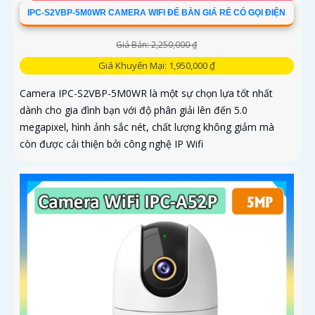
IPC-S2VBP-5M0WR CAMERA WIFI ĐỂ BÀN GIÁ RẺ CÓ GỌI ĐIỆN
Giá Bán: 2,250,000 ₫
Giá Khuyến Mại: 1,950,000 ₫
Camera IPC-S2VBP-5M0WR là một sự chọn lựa tốt nhất
dành cho gia đình bạn với độ phân giải lên đến 5.0
megapixel, hình ảnh sắc nét, chất lượng không giảm mà
còn được cải thiện bởi công nghệ IP Wifi