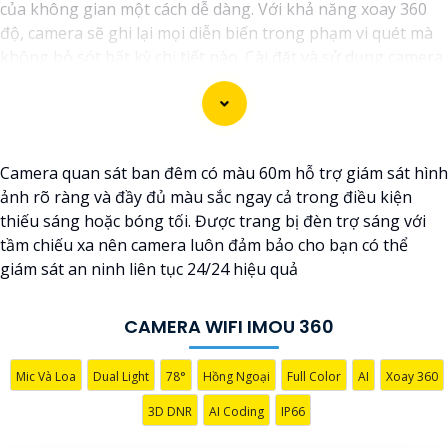
của không gian một cách dễ dàng. Với khả năng xoay 360
độ, camera sẽ ghi lại mọi diễn biến trong phạm vi quét mà
không bỏ sót bất kỳ chi tiết nào. Cài đặt và sử dụng camera
qua kết nối wifi cũng rất tiện lợi, bạn có thể theo dõi từ xa
thông qua ứng dụng di động một cách đơn giản. Camera
wifi 360 là sự lựa chọn hoàn hảo để bảo vệ nhà cửa, văn
phòng hoặc cửa hàng của bạn 24/7 mà không phải lo lắng
Camera quan sát ban đêm có màu 60m hỗ trợ giám sát hình
về chất lượng hình ảnh. Hãy trải nghiệm công nghệ hiện đại
ảnh rõ ràng và đầy đủ màu sắc ngay cả trong điều kiện
và an ninh tối ưu với Camera wifi 360 hình ảnh sắc nét của
thiếu sáng hoặc bóng tối. Được trang bị đèn trợ sáng với
chúng tôi ngay hôm nay!"
tầm chiếu xa nên camera luôn đảm bảo cho bạn có thể
giám sát an ninh liên tục 24/24 hiệu quả
CAMERA WIFI IMOU 360
Mic Và Loa
Dual Light
78°
Hồng Ngoại
Full Color
AI
Xoay 360
3D DNR
AI Coding
IP66