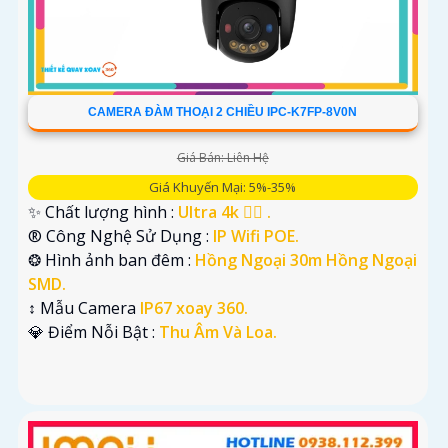
CAMERA ĐÀM THOẠI 2 CHIỀU IPC-K7FP-8V0N
Giá Bán: Liên Hệ
Giá Khuyến Mại: 5%-35%
✨ Chất lượng hình :
Ultra 4k 👍🏾 .
®️ Công Nghệ Sử Dụng :
IP Wifi POE.
❂ Hình ảnh ban đêm :
Hồng Ngoại 30m Hồng Ngoại
SMD.
↕️ Mẫu Camera
IP67 xoay 360.
️💎 Điểm Nỗi Bật :
Thu Âm Và Loa.