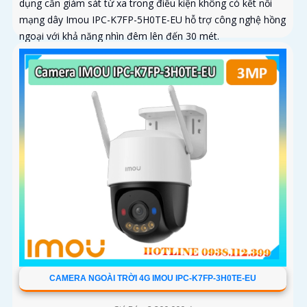
dụng cần giám sát từ xa trong điều kiện không có kết nối
mạng dây Imou IPC-K7FP-5H0TE-EU hỗ trợ công nghệ hồng
ngoại với khả năng nhìn đêm lên đến 30 mét.
CAMERA NGOÀI TRỜI 4G IMOU IPC-K7FP-3H0TE-EU