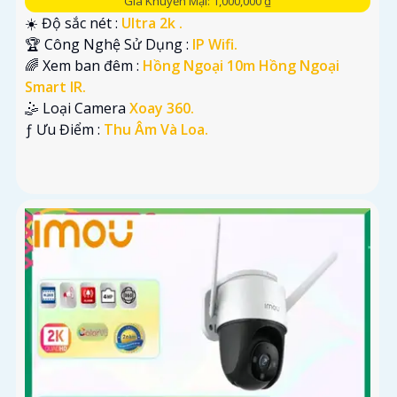
Giá Khuyến Mại: 1,000,000 ₫
☀️ Độ sắc nét :
Ultra 2k .
🏆 Công Nghệ Sử Dụng :
IP Wifi.
🌈 Xem ban đêm :
Hồng Ngoại 10m Hồng Ngoại
Smart IR.
🤹 Loại Camera
Xoay 360.
️ƒ Ưu Điểm :
Thu Âm Và Loa.