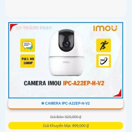
❇ CAMERA IPC-A22EP-H-V2
Giá Bán: 920,000 ₫
Giá Khuyến Mại: 899,000 ₫