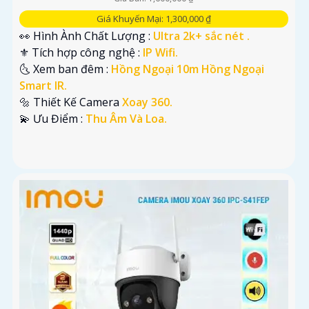
Giá Khuyến Mại: 1,300,000 ₫
👀 Hình Ành Chất Lượng :
Ultra 2k+ sắc nét .
⚜️ Tích hợp công nghệ :
IP Wifi.
🌜 Xem ban đêm :
Hồng Ngoại 10m Hồng Ngoại
Smart IR.
🔩 Thiết Kế Camera
Xoay 360.
️💫 Ưu Điểm :
Thu Âm Và Loa.