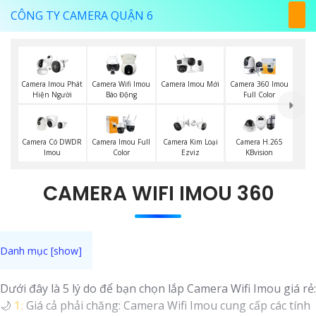
CÔNG TY CAMERA QUẬN 6
Camera Imou Mới
Camera Imou Phát
Camera Wifi Imou
Camera 360 Imou
Hiện Người
Báo Động
Full Color
Camera Có DWDR
Camera Imou Full
Camera Kim Loại
Camera H.265
Imou
Color
Ezviz
KBvision
CAMERA WIFI IMOU 360
Dưới đây là 5 lý do để bạn chọn lắp Camera Wifi Imou giá rẻ:
🌙
1:
Giá cả phải chăng: Camera Wifi Imou cung cấp các tính