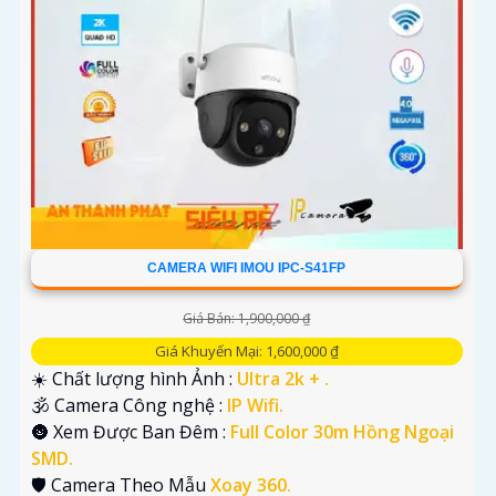
CAMERA WIFI IMOU IPC-S41FP
Giá Bán: 1,900,000 ₫
Giá Khuyến Mại: 1,600,000 ₫
☀️ Chất lượng hình Ảnh :
Ultra 2k + .
🕉️ Camera Công nghệ :
IP Wifi.
🌚 Xem Được Ban Đêm :
Full Color 30m Hồng Ngoại
SMD.
🛡 Camera Theo Mẫu
Xoay 360.