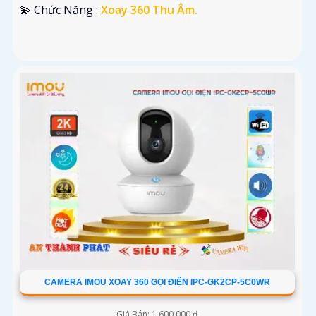
️💫 Chức Năng :
Xoay 360 Thu Âm.
CAMERA IMOU XOAY 360 GỌI ĐIỆN IPC-GK2CP-5C0WR
Giá Bán: 1,600,000 ₫