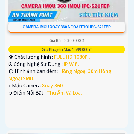
CAMERA IMOU XOAY 360 NGOÀI TRỜI IPC-S21FEP
Giá Bán: 2,300,000 ₫
Giá Khuyến Mại: 1,599,000 ₫
👁 Chất lượng hình :
FULL HD 1080P .
®️ Công Nghệ Sử Dụng :
IP Wifi.
🌔 Hình ảnh ban đêm :
Hồng Ngoại 30m Hồng
Ngoại SMD.
↕️ Mẫu Camera
Xoay 360.
️➲ Điểm Nỗi Bật :
Thu Âm Và Loa.