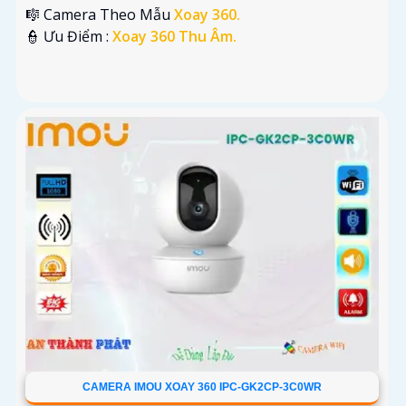
🎼️ Camera Theo Mẫu
Xoay 360.
️👮 Ưu Điểm :
Xoay 360 Thu Âm.
CAMERA IMOU XOAY 360 IPC-GK2CP-3C0WR