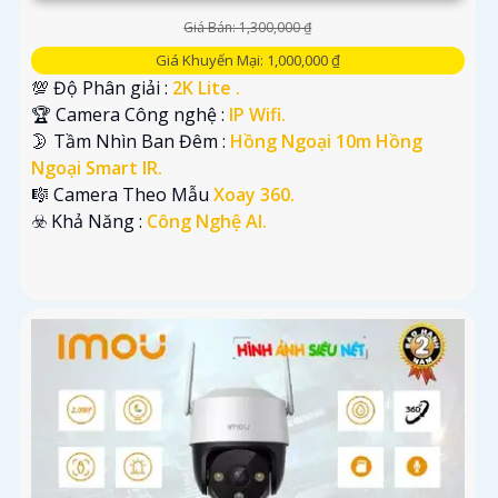
Giá Bán: 1,300,000 ₫
Giá Khuyến Mại: 1,000,000 ₫
💯 Độ Phân giải :
2K Lite .
🏆 Camera Công nghệ :
IP Wifi.
🌛 Tầm Nhìn Ban Đêm :
Hồng Ngoại 10m Hồng
Ngoại Smart IR.
🎼️ Camera Theo Mẫu
Xoay 360.
️☣️ Khả Năng :
Công Nghệ AI.