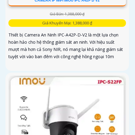
CAMERA IP WIFI IMOU IPC A42P D V2
Giá Bán: 1,388,000 ₫
Giá Khuyến Mại: 1,388,000 ₫
Thiết bị Camera An Ninh IPC-A42P-D-V2 là một lựa chọn
hoàn hảo cho hệ thống giám sát an ninh. Với hiệu suất
mượt mà hơn cả Sony NIR, nó mang lại khả năng giám sát
tuyệt vời vào ban đêm với công nghệ hồng ngoại 10m