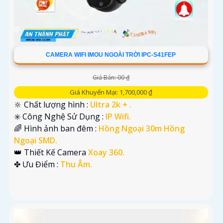
CAMERA WIFI IMOU NGOÀI TRỜI IPC-S41FEP
Giá Bán: 00 ₫
Giá Khuyến Mại: 1,700,000 ₫
🔆 Chất lượng hình :
Ultra 2k + .
✳️ Công Nghệ Sử Dụng :
IP Wifi.
🌈 Hình ảnh ban đêm :
Hồng Ngoại 30m Hồng
Ngoại SMD.
👑 Thiết Kế Camera
Xoay 360.
️✤ Ưu Điểm :
Thu Âm.