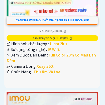
CAMERA WIFI IMOU VỚI GIÁ CẠNH TRANH IPC-S42FP
Giá Bán: 2,200,000 ₫
Giá Khuyến Mại: 1,800,000 ₫
🦉 Hình ảnh chất lượng :
Ultra 2k + .
⚜️ Sử dụng công nghệ :
IP Wifi.
🔅 Xem Được Ban Đêm :
Full Color 20m Có Màu Ban
Ðêm.
🤹 Camera Dòng
Xoay 360.
️👮 Chức Năng :
Thu Âm Và Loa.