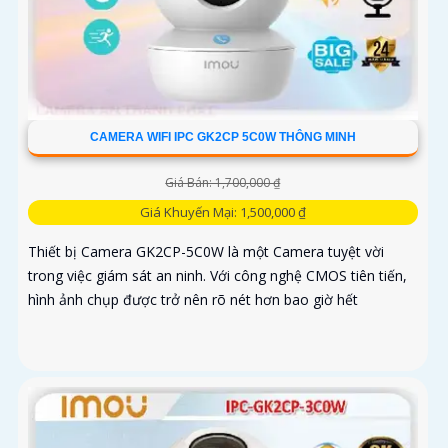
CAMERA WIFI IPC GK2CP 5C0W THÔNG MINH
Giá Bán: 1,700,000 ₫
Giá Khuyến Mại: 1,500,000 ₫
Thiết bị Camera GK2CP-5C0W là một Camera tuyệt vời
trong việc giám sát an ninh. Với công nghệ CMOS tiên tiến,
hình ảnh chụp được trở nên rõ nét hơn bao giờ hết