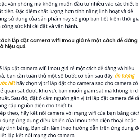
oặc văn phòng mà không muốn đầu tư nhiều vào các thiết b
ắt tiền. Đặc điểm chất lượng hơn tính năng linh hoạt và dễ
àng sử dụng của sản phẩm này sẽ giúp bạn tiết kiệm thời gi
 công sức khi cài đặt và vận hành.
ách lắp đặt camera wifi Imou giá rẻ một cách dễ dàng
à hiệu quả
ể lắp đặt camera wifi Imou giá rẻ một cách dễ dàng và hiệu
uả, bạn cần tuân thủ một số bước cơ bản sau đây.
ấn tượng
ước hết
hãy chọn vị trí lắp đặt cho camera sao cho camera có
hể quan sát được khu vực bạn muốn giám sát mà không bị c
huất. Sau đó, đặt ổ cắm nguồn gần vị trí lắp đặt camera để d
àng cấp nguồn điện cho thiết bị.
iếp theo, hãy kết nối camera với mạng wifi của bạn bằng các
ử dụng ứng dụng điều khiển của Imou trên điện thoại hoặc
áy tính bảng. Bạn cần làm theo hướng dẫn trên ứng dụng đ
hiết lập kết nối mạng cho camera.