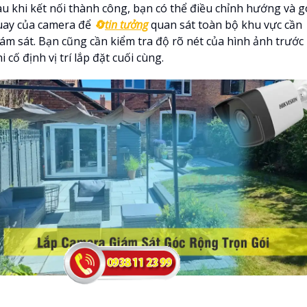
au khi kết nối thành công, bạn có thể điều chỉnh hướng và g
uay của camera để
🔄
tin tưởng
quan sát toàn bộ khu vực cần
iám sát. Bạn cũng cần kiểm tra độ rõ nét của hình ảnh trước
i cố định vị trí lắp đặt cuối cùng.