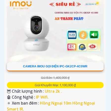
CAMERA IMOU GỌI ĐIỆN IPC-GK2CP-4C0WR
Giá Bán: 1,400,000 ₫
Giá Khuyến Mại: 1,100,000 ₫
🦉 Chất lượng hình :
Ultra 2k .
🤖️ Công Nghệ :
IP Wifi.
🔅 Xem ban đêm :
Hồng Ngoại 10m Hồng Ngoại
Smart IR.