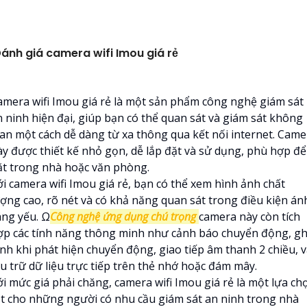
ánh giá camera wifi Imou giá rẻ
amera wifi Imou giá rẻ là một sản phẩm công nghệ giám sát
n ninh hiện đại, giúp bạn có thể quan sát và giám sát không
ian một cách dễ dàng từ xa thông qua kết nối internet. Came
ày được thiết kế nhỏ gọn, dễ lắp đặt và sử dụng, phù hợp để
ặt trong nhà hoặc văn phòng.
ới camera wifi Imou giá rẻ, bạn có thể xem hình ảnh chất
ượng cao, rõ nét và có khả năng quan sát trong điều kiện án
áng yếu. Ω
Công nghệ ứng dụng chú trọng
camera này còn tích
ợp các tính năng thông minh như cảnh báo chuyển động, gh
ình khi phát hiện chuyển động, giao tiếp âm thanh 2 chiều, 
u trữ dữ liệu trực tiếp trên thẻ nhớ hoặc đám mây.
ới mức giá phải chăng, camera wifi Imou giá rẻ là một lựa ch
ốt cho những người có nhu cầu giám sát an ninh trong nhà