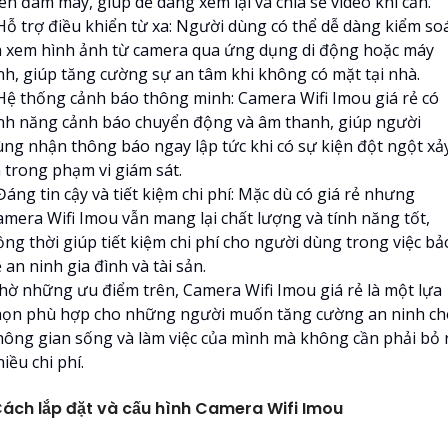
ên đám mây, giúp dễ dàng xem lại và chia sẻ video khi cần.
 Hỗ trợ điều khiển từ xa: Người dùng có thể dễ dàng kiểm so
à xem hình ảnh từ camera qua ứng dụng di động hoặc máy
ính, giúp tăng cường sự an tâm khi không có mặt tại nhà.
 Hệ thống cảnh báo thông minh: Camera Wifi Imou giá rẻ có
ính năng cảnh báo chuyển động và âm thanh, giúp người
ùng nhận thông báo ngay lập tức khi có sự kiện đột ngột xả
a trong phạm vi giám sát.
Đáng tin cậy và tiết kiệm chi phí: Mặc dù có giá rẻ nhưng
amera Wifi Imou vẫn mang lại chất lượng và tính năng tốt,
ồng thời giúp tiết kiệm chi phí cho người dùng trong việc bả
 an ninh gia đình và tài sản.
hờ những ưu điểm trên, Camera Wifi Imou giá rẻ là một lựa
họn phù hợp cho những người muốn tăng cường an ninh ch
hông gian sống và làm việc của mình mà không cần phải bỏ 
iều chi phí.
ách lắp đặt và cấu hình Camera Wifi Imou