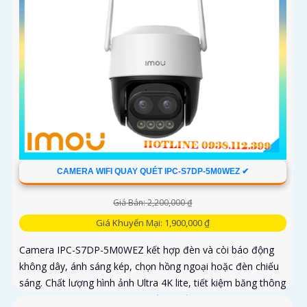
CAMERA WIFI QUAY QUÉT IPC-S7DP-5M0WEZ ✔
Giá Bán: 2,200,000 ₫
Giá Khuyến Mại: 1,900,000 ₫
Camera IPC-S7DP-5M0WEZ kết hợp đèn và còi báo động
không dây, ánh sáng kép, chọn hồng ngoại hoặc đèn chiếu
sáng. Chất lượng hình ảnh Ultra 4K lite, tiết kiệm băng thông
và chi phí, giám sát ban đêm tốt với hồng ngoại 50m