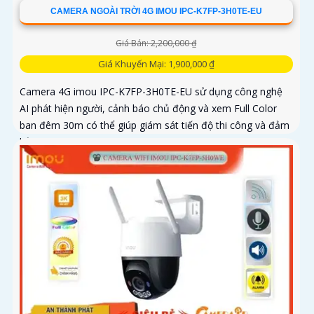
CAMERA NGOÀI TRỜI 4G IMOU IPC-K7FP-3H0TE-EU
Giá Bán: 2,200,000 ₫
Giá Khuyến Mại: 1,900,000 ₫
Camera 4G imou IPC-K7FP-3H0TE-EU sử dụng công nghệ
AI phát hiện người, cảnh báo chủ động và xem Full Color
ban đêm 30m có thể giúp giám sát tiến độ thi công và đảm
bảo an ninh cho công trình xây dựng, đặc biệt là trong
những khu vực mà việc đi lại khó khăn hoặc không có sẵn
kết nối mạng ổn định. Camera IPC-K7FP-3H0TE-EU sử dụng
công nghệ nhận diện người và động vật, kết hợp Wifi không
dây