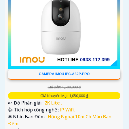
CAMERA IMOU IPC-A32P-PRO
Giá Bán: 1,500,000 ₫
Giá Khuyến Mại: 1,050,000 ₫
👀 Độ Phân giải :
2K Lite .
👍 Tích hợp công nghệ :
IP Wifi.
❃ Nhìn Ban Đêm :
Hồng Ngoại 10m Có Màu Ban
Ðêm.