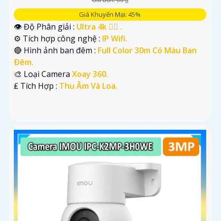
Giá Khuyến Mại: 45%
👁 Độ Phân giải :
Ultra 4k 👍🏾 .
⚙ Tích hợp công nghệ :
IP Wifi.
🔴 Hình ảnh ban đêm :
Full Color 30m Có Màu Ban
Ðêm.
🎨 Loại Camera
Xoay 360.
️₤ Tích Hợp :
Thu Âm Và Loa.