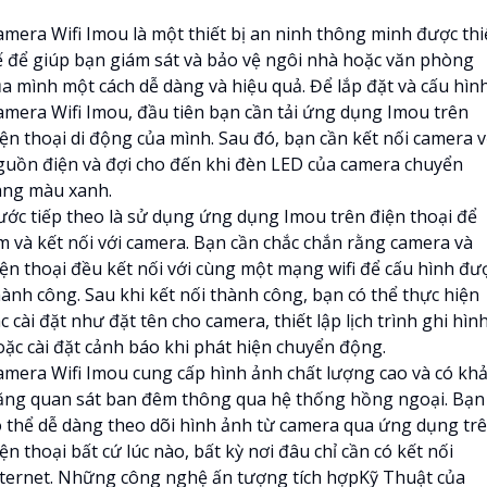
amera Wifi Imou là một thiết bị an ninh thông minh được thi
ế để giúp bạn giám sát và bảo vệ ngôi nhà hoặc văn phòng
ủa mình một cách dễ dàng và hiệu quả. Để lắp đặt và cấu hìn
amera Wifi Imou, đầu tiên bạn cần tải ứng dụng Imou trên
iện thoại di động của mình. Sau đó, bạn cần kết nối camera v
guồn điện và đợi cho đến khi đèn LED của camera chuyển
ang màu xanh.
ước tiếp theo là sử dụng ứng dụng Imou trên điện thoại để
ìm và kết nối với camera. Bạn cần chắc chắn rằng camera và
iện thoại đều kết nối với cùng một mạng wifi để cấu hình đư
hành công. Sau khi kết nối thành công, bạn có thể thực hiện
c cài đặt như đặt tên cho camera, thiết lập lịch trình ghi hình
oặc cài đặt cảnh báo khi phát hiện chuyển động.
amera Wifi Imou cung cấp hình ảnh chất lượng cao và có kh
ăng quan sát ban đêm thông qua hệ thống hồng ngoại. Bạn
ó thể dễ dàng theo dõi hình ảnh từ camera qua ứng dụng tr
ện thoại bất cứ lúc nào, bất kỳ nơi đâu chỉ cần có kết nối
nternet. Những công nghệ ấn tượng tích hợpKỹ Thuật của