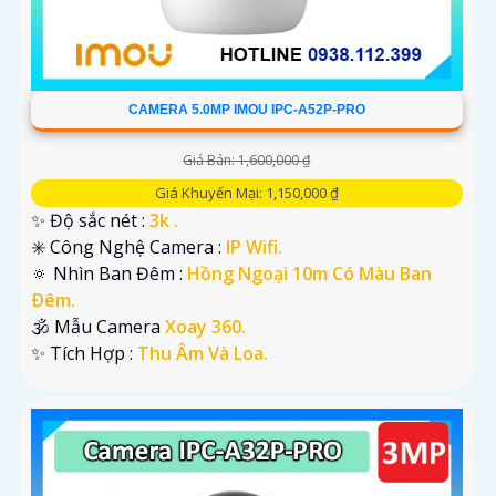
CAMERA 5.0MP IMOU IPC-A52P-PRO
Giá Bán: 1,600,000 ₫
Giá Khuyến Mại: 1,150,000 ₫
✨ Độ sắc nét :
3k .
✳️ Công Nghệ Camera :
IP Wifi.
🔅 Nhìn Ban Đêm :
Hồng Ngoại 10m Có Màu Ban
Ðêm.
🕉️ Mẫu Camera
Xoay 360.
️✨ Tích Hợp :
Thu Âm Và Loa.