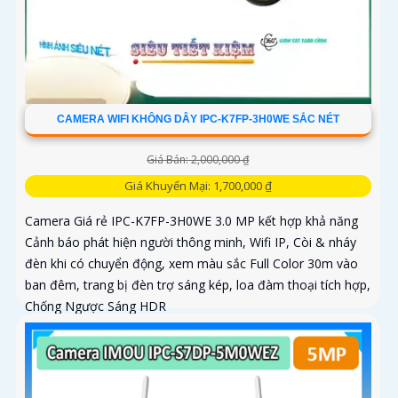
CAMERA WIFI KHÔNG DÂY IPC-K7FP-3H0WE SẮC NÉT
Giá Bán: 2,000,000 ₫
Giá Khuyến Mại: 1,700,000 ₫
Camera Giá rẻ IPC-K7FP-3H0WE 3.0 MP kết hợp khả năng
Cảnh báo phát hiện người thông minh, Wifi IP, Còi & nháy
đèn khi có chuyển động, xem màu sắc Full Color 30m vào
ban đêm, trang bị đèn trợ sáng kép, loa đàm thoại tích hợp,
Chống Ngược Sáng HDR