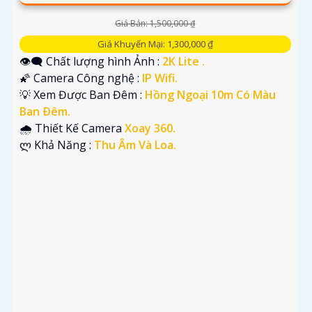
Giá Bán: 1,500,000 ₫
Giá Khuyến Mại: 1,300,000 ₫
👁️‍🗨 Chất lượng hình Ảnh :
2K Lite .
🌠 Camera Công nghệ :
IP Wifi.
💡 Xem Được Ban Đêm :
Hồng Ngoại 10m Có Màu
Ban Ðêm.
🌧️ Thiết Kế Camera
Xoay 360.
️ლ Khả Năng :
Thu Âm Và Loa.