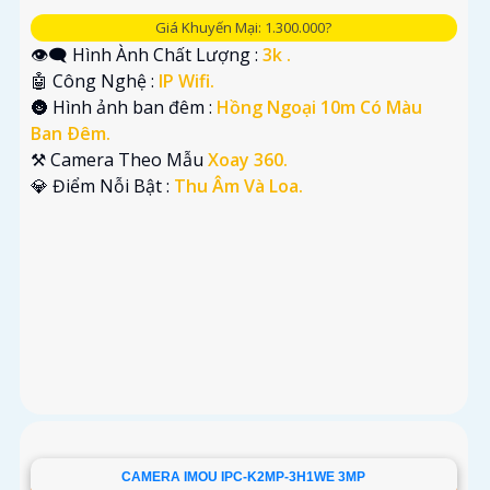
Giá Khuyến Mại: 1.300.000?
👁️‍🗨 Hình Ành Chất Lượng :
3k .
🤖️ Công Nghệ :
IP Wifi.
🌚 Hình ảnh ban đêm :
Hồng Ngoại 10m Có Màu
Ban Ðêm.
⚒ Camera Theo Mẫu
Xoay 360.
️💎 Điểm Nỗi Bật :
Thu Âm Và Loa.
CAMERA IMOU IPC-K2MP-3H1WE 3MP