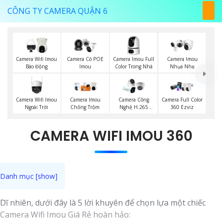
CÔNG TY CAMERA QUẬN 6
Camera Imou Full
Camera Wifi Imou
Camera Có POE
Camera Imou
Color Trong Nhà
Báo Động
Imou
Nhụa Nhẹ
Camera Wifi Imou
Camera Imou
Camera Công
Camera Full Color
Ngoài Trời
Chống Trộm
Nghệ H.265
360 Ezviz
Hikvision
CAMERA WIFI IMOU 360
Dĩ nhiên, dưới đây là 5 lời khuyên để chọn lựa một chiếc
Camera Wifi Imou Giá Rẻ hoàn hảo: