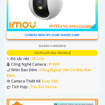
CAMERA IMOU IPC-K2MP-3H0WE 3.0MP
Giá Bán: 1,400,000 ₫
Giá Khuyến Mại: 950,000 ₫
✨ Độ sắc nét :
2K Lite .
🤖️ Công Nghệ Camera :
IP Wifi.
🌙 Nhìn Ban Đêm :
Hồng Ngoại 10m Có Màu Ban
Ðêm.
💢 Camera Thiết Kế
Xoay 360.
️ლ Tích Hợp :
Thu Âm Và Loa.