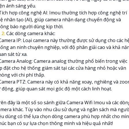
iện ánh sáng yếu.
 Tích hợp công nghệ AI: Imou thường tích hợp công nghệ trí
uệ nhân tạo (AI), giúp camera nhận dạng chuyển động và
hông báo người dùng kịp thời.

2:
Các dòng camera khác:
 Camera IP: Loại camera này thường được sử dụng cho các h
hống an ninh chuyên nghiệp, với độ phân giải cao và khả nă
an sát từ xa.
 Camera Analog: Camera analog thường phổ biến trong việc
ắp đặt cho hệ thống giám sát tại các cửa hàng nhỏ hoặc văn
òng với chi phí thấp.
 Camera PTZ: Camera này có khả năng xoay, nghiêng và zo
ự động, giúp quan sát mọi góc độ một cách linh hoạt.
rên đây là một số so sánh giữa Camera Wifi Imou và các dòn
amera khác. Tùy vào nhu cầu sử dụng và ngân sách mà ngườ
iêu dùng có thể lựa chọn dòng camera phù hợp nhất cho mìn
húc bạn có sự lựa chọn thông minh và hiệu quả nhất!