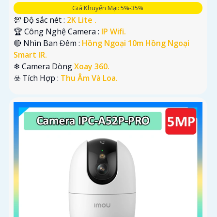
Giá Khuyến Mại: 5%-35%
💯 Độ sắc nét :
2K Lite .
🏆 Công Nghệ Camera :
IP Wifi.
🔴 Nhìn Ban Đêm :
Hồng Ngoại 10m Hồng Ngoại
Smart IR.
❄ Camera Dòng
Xoay 360.
️☣️ Tích Hợp :
Thu Âm Và Loa.