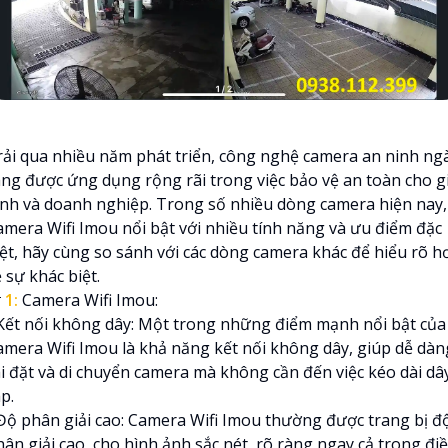
rải qua nhiều năm phát triển, công nghệ camera an ninh ng
àng được ứng dụng rộng rãi trong việc bảo vệ an toàn cho g
ình và doanh nghiệp. Trong số nhiều dòng camera hiện nay,
amera Wifi Imou nổi bật với nhiều tính năng và ưu điểm đặc
iệt, hãy cùng so sánh với các dòng camera khác để hiểu rõ h
 sự khác biệt.

1:
Camera Wifi Imou:
 Kết nối không dây: Một trong những điểm mạnh nổi bật của
amera Wifi Imou là khả năng kết nối không dây, giúp dễ dàn
ài đặt và di chuyển camera mà không cần đến việc kéo dài dâ
p.
 Độ phân giải cao: Camera Wifi Imou thường được trang bị đ
hân giải cao, cho hình ảnh sắc nét, rõ ràng ngay cả trong đi