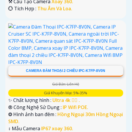
⚒ Cấu Tạo Camera
Xoay 360.
️💮 Tích Hợp :
Thu Âm Và Loa.
CAMERA ĐÀM THOẠI 2 CHIỀU IPC-K7FP-8V0N
Giá Bán: Liên Hệ
Giá Khuyến Mại: 5%-35%
✨ Chất lượng hình :
Ultra 4k 👍🏾 .
®️ Công Nghệ Sử Dụng :
IP Wifi POE.
❂ Hình ảnh ban đêm :
Hồng Ngoại 30m Hồng Ngoại
SMD.
↕️ Mẫu Camera
IP67 xoay 360.