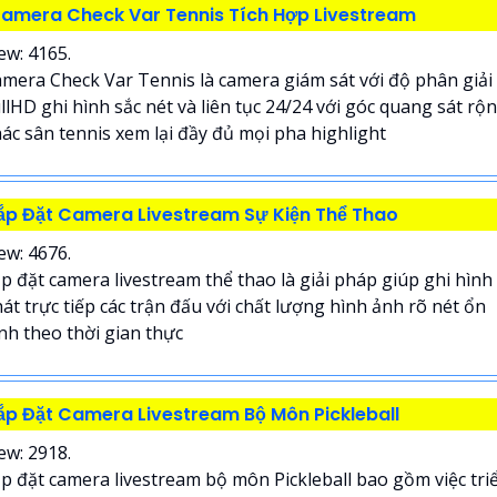
amera Check Var Tennis Tích Hợp Livestream
ew: 4165.
mera Check Var Tennis là camera giám sát với độ phân giải
llHD ghi hình sắc nét và liên tục 24/24 với góc quang sát rộ
ác sân tennis xem lại đầy đủ mọi pha highlight
ắp Đặt Camera Livestream Sự Kiện Thể Thao
ew: 4676.
p đặt camera livestream thể thao là giải pháp giúp ghi hình
át trực tiếp các trận đấu với chất lượng hình ảnh rõ nét ổn
nh theo thời gian thực
ắp Đặt Camera Livestream Bộ Môn Pickleball
ew: 2918.
p đặt camera livestream bộ môn Pickleball bao gồm việc tri