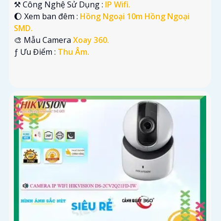
⚒ Công Nghệ Sử Dụng :
IP Wifi.
🌔 Xem ban đêm :
Hồng Ngoại 10m Hồng Ngoại
SMD.
🎨 Mẫu Camera
Xoay 360.
️ƒ Ưu Điểm :
Thu Âm.