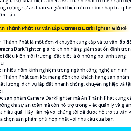
ang lại sự khác biệt Camera An Thành Phát có thể nhận biế
ăng cường sự an toàn và giảm thiểu rủi ro xâm nhập trái phé
rộm cắp.
An Thành Phát Tư Vấn Lắp Camera DarkFighter Giá Rẻ
n Thành Phát là một đơn vị chuyên cung cấp và tư vấn
lắp đ
amera DarkFighter giá rẻ
chính hãng giám sát ổn định tro
ọi điều kiện môi trường, đặc biệt là ở những nơi ánh sáng
u.
ới nhiều năm kinh nghiệm trong ngành công nghệ an ninh,
n Thành Phát cam kết mang đến cho khách hàng sản phẩm
hất lượng, dịch vụ lắp đặt nhanh chóng, chuyên nghiệp và tậ
i.
ác sản phẩm Camera DarkFighter mà An Thành Phát cung c
hông chỉ sự an toàn mà còn hỗ trợ trong việc quản lý và giá
t hiệu quả. Hãy liên hệ với chúng tôi để được hỗ trợ tư vấn 
ựa chọn sản phẩm phù hợp nhất với nhu cầu của bạn.