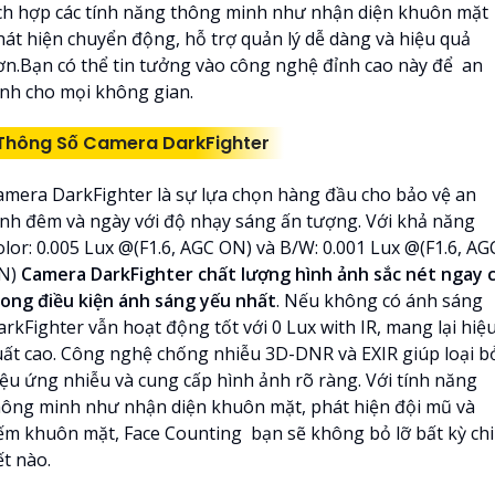
ích hợp các tính năng thông minh như nhận diện khuôn mặt
hát hiện chuyển động, hỗ trợ quản lý dễ dàng và hiệu quả
ơn.Bạn có thể tin tưởng vào công nghệ đỉnh cao này để an
inh cho mọi không gian.
Thông Số Camera DarkFighter
amera DarkFighter là sự lựa chọn hàng đầu cho bảo vệ an
inh đêm và ngày với độ nhạy sáng ấn tượng. Với khả năng
olor: 0.005 Lux @(F1.6, AGC ON) và B/W: 0.001 Lux @(F1.6, AG
N)
Camera DarkFighter chất lượng hình ảnh sắc nét ngay 
rong điều kiện ánh sáng yếu nhất
. Nếu không có ánh sáng
rkFighter vẫn hoạt động tốt với 0 Lux with IR, mang lại hiệ
uất cao. Công nghệ chống nhiễu 3D-DNR và EXIR giúp loại b
iệu ứng nhiễu và cung cấp hình ảnh rõ ràng. Với tính năng
hông minh như nhận diện khuôn mặt, phát hiện đội mũ và
ếm khuôn mặt, Face Counting bạn sẽ không bỏ lỡ bất kỳ chi
ết nào.