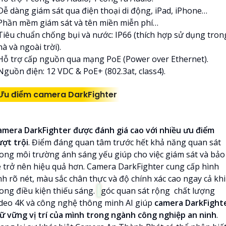
 Dễ dàng giám sát qua điện thoại di động, iPad, iPhone…
 Phần mềm giám sát và tên miền miễn phí…
 Tiêu chuẩn chống bụi và nước: IP66 (thích hợp sử dụng tron
à và ngoài trời).
 Hỗ trợ cấp nguồn qua mạng PoE (Power over Ethernet).
Nguồn điện: 12 VDC & PoE+ (802.3at, class4).
Ưu điểm camera DarkFighter
amera DarkFighter được đánh giá cao với nhiều ưu điểm
ượt trội
. Điểm đáng quan tâm trước hết khả năng quan sát
rong môi trường ánh sáng yếu giúp cho việc giám sát và bảo
ệ trở nên hiệu quả hơn. Camera DarkFighter cung cấp hình
nh rõ nét, màu sắc chân thực và độ chính xác cao ngay cả khi
rong điều kiện thiếu sáng.
góc quan sát rộng chất lượng
ideo 4K và công nghệ thông minh AI giúp
camera DarkFight
iữ vững vị trí của mình trong ngành công nghiệp an ninh
.