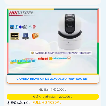
CAMERA HIKVISION DS-2CV2Q21FD-IW(W) SẮC NÉT
Giá Bán: 1,670,000 ₫
Giá Khuyến Mại: 1,200,000 ₫
☀️ Độ sắc nét :
FULL HD 1080P .