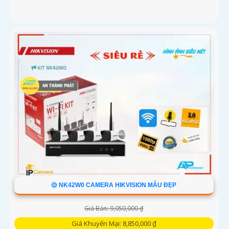
۞ NK42W0 CAMERA HIKVISION MẪU ĐẸP
Giá Bán: 9,050,000 ₫
Giá Khuyến Mại: 8,850,000 ₫