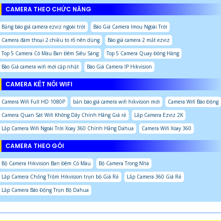
CAMERA THEO CHỨC NĂNG
Bảng báo giá camera ezviz ngoài trời
Báo Giá Camera Imou Ngoài Trời
Camera đàm thoại 2 chiều to rõ nên dùng
Báo giá camera 2 mắt ezviz
Top 5 Camera Có Màu Ban Đêm Siêu Sáng
Top 5 Camera Quay Đóng Hàng
Báo Giá camera wifi mới cập nhật
Báo Giá Camera IP Hikvision
CAMERA KẾT NỐI WIFI
Camera Wifi Full HD 1080P
bản báo giá camera wifi hikvision mới
Camera Wifi Báo Động
Camera Quan Sát Wifi Không Dây Chính Hãng Giá rẻ
Lắp Camera Ezviz 2K
Lắp Camera Wifi Ngoài Trời Xoay 360 Chính Hãng Dahua
Camera Wifi Xoay 360
CAMERA THEO GÓI
Bộ Camera Hikvision Ban Đêm Có Màu
Bộ Camera Trong Nhà
Lắp Camera Chống Trộm Hikvision trọn bộ Giá Rẻ
Lắp Camera 360 Giá Rẻ
Lắp Camera Báo Động Trọn Bộ Dahua