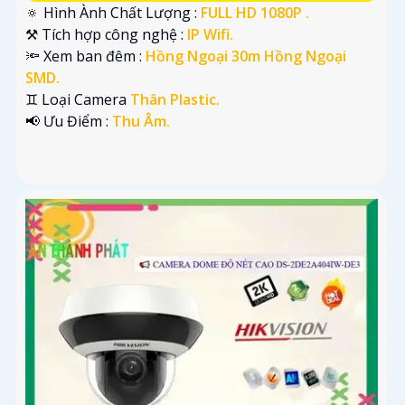
🔅 Hình Ành Chất Lượng :
FULL HD 1080P .
⚒ Tích hợp công nghệ :
IP Wifi.
🔦 Xem ban đêm :
Hồng Ngoại 30m Hồng Ngoại
SMD.
♊ Loại Camera
Thân Plastic.
️📢 Ưu Điểm :
Thu Âm.