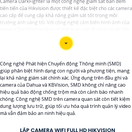
Camera DarkFighter là một công nghệ giám sát ban đêm
tiên tiến của Hikvision được thiết kế đặc biệt cho các camera
cao cấp để cung cấp khả năng giám sát tốt trong môi
trường ánh sáng tối. Với công nghệ cảm biến hình ảnh của
camera DarkFighter bạn có thể quan sát rõ ràng và chi tiết
ngay cả trong điều kiện ánh sáng yếu. Công nghệ
DarkFighter của Hikvision cung cấp khả năng tái tạo màu
sắc chính xác và hình ảnh sắc nét, cho phép bạn nhìn rõ
ràng vào ban đêm mà không cần ánh sáng phụ.
Công nghệ Phát hiện Chuyển động Thông minh (SMD)
giúp phân biệt hình dạng con người và phương tiện, mang
lại khả năng giám sát chính xác. Ứng dụng trên đầu ghi và
camera của Dahua và KBVision, SMD không chỉ nâng cao
hiệu quả báo động chống trộm mà còn cảnh báo nhanh
chóng. Công nghệ SMD trên camera quan sát còn tiết kiệm
dung lượng lưu trữ, giúp tối ưu hóa quá trình quản lý video
mà vẫn đảm bảo an ninh hiệu quả.
LẮP CAMERA WIFI FULL HD HIKVISION