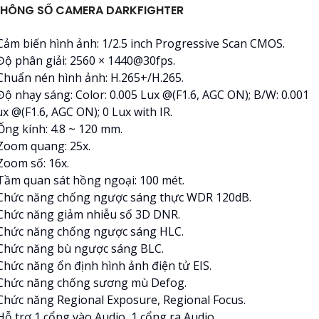
HÔNG SỐ CAMERA DARKFIGHTER
 Cảm biến hình ảnh: 1/2.5 inch Progressive Scan CMOS.
 Độ phân giải: 2560 × 1440@30fps.
 Chuẩn nén hình ảnh: H.265+/H.265.
Độ nhạy sáng: Color: 0.005 Lux @(F1.6, AGC ON); B/W: 0.001
x @(F1.6, AGC ON); 0 Lux with IR.
Ống kính: 4.8 ~ 120 mm.
 Zoom quang: 25x.
Zoom số: 16x.
 Tầm quan sát hồng ngoại: 100 mét.
 Chức năng chống ngược sáng thực WDR 120dB.
 Chức năng giảm nhiễu số 3D DNR.
 Chức năng chống ngược sáng HLC.
 Chức năng bù ngược sáng BLC.
 Chức năng ổn định hình ảnh điện tử EIS.
 Chức năng chống sương mù Defog.
 Chức năng Regional Exposure, Regional Focus.
Hỗ trợ 1 cổng vào Audio, 1 cổng ra Audio.