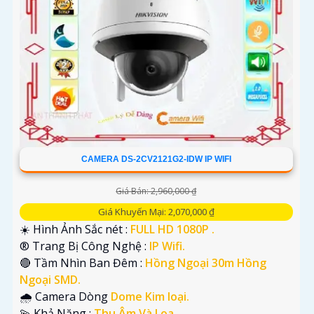
CAMERA DS-2CV2121G2-IDW IP WIFI
Giá Bán: 2,960,000 ₫
Giá Khuyến Mại: 2,070,000 ₫
☀️ Hình Ảnh Sắc nét :
FULL HD 1080P .
®️ Trang Bị Công Nghệ :
IP Wifi.
🔴 Tầm Nhìn Ban Đêm :
Hồng Ngoại 30m Hồng
Ngoại SMD.
🌧️ Camera Dòng
Dome Kim loại.
️💫 Khả Năng :
Thu Âm Và Loa.