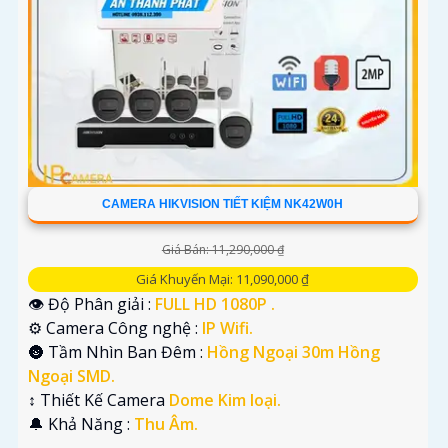
CAMERA HIKVISION TIẾT KIỆM NK42W0H
Giá Bán: 11,290,000 ₫
Giá Khuyến Mại: 11,090,000 ₫
👁 Độ Phân giải :
FULL HD 1080P .
⚙ Camera Công nghệ :
IP Wifi.
🌚 Tầm Nhìn Ban Đêm :
Hồng Ngoại 30m Hồng
Ngoại SMD.
↕️ Thiết Kế Camera
Dome Kim loại.
️🔔 Khả Năng :
Thu Âm.