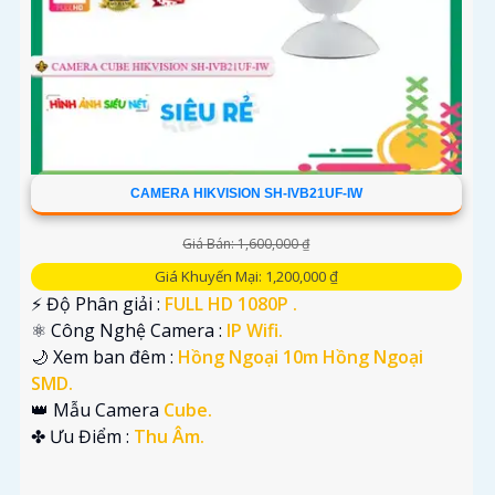
CAMERA HIKVISION SH-IVB21UF-IW
Giá Bán: 1,600,000 ₫
Giá Khuyến Mại: 1,200,000 ₫
️⚡ Độ Phân giải :
FULL HD 1080P .
⚛️ Công Nghệ Camera :
IP Wifi.
🌙 Xem ban đêm :
Hồng Ngoại 10m Hồng Ngoại
SMD.
👑 Mẫu Camera
Cube.
️✤ Ưu Điểm :
Thu Âm.