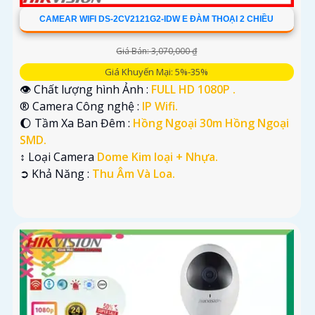
CAMEAR WIFI DS-2CV2121G2-IDW E ĐÀM THOẠI 2 CHIỀU
Giá Bán: 3,070,000 ₫
Giá Khuyến Mại: 5%-35%
👁 Chất lượng hình Ảnh :
FULL HD 1080P .
®️ Camera Công nghệ :
IP Wifi.
🌔 Tầm Xa Ban Đêm :
Hồng Ngoại 30m Hồng Ngoại
SMD.
↕️ Loại Camera
Dome Kim loại + Nhựa.
️➲ Khả Năng :
Thu Âm Và Loa.