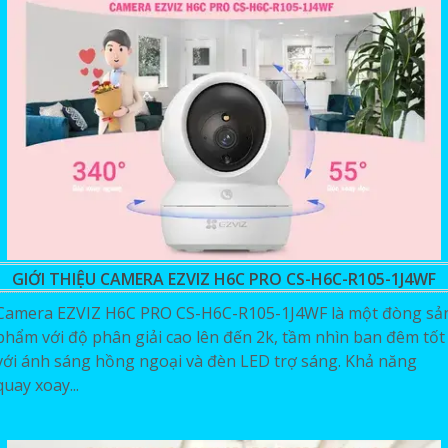
GIỚI THIỆU CAMERA EZVIZ H6C PRO CS-H6C-R105-1J4WF
Camera EZVIZ H6C PRO CS-H6C-R105-1J4WF là một đòng sả
phẩm với độ phân giải cao lên đến 2k, tầm nhìn ban đêm tốt
với ánh sáng hồng ngoại và đèn LED trợ sáng. Khả năng
quay xoay...