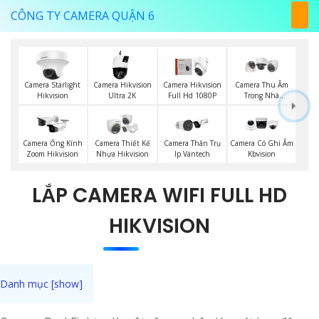
CÔNG TY CAMERA QUẬN 6
Camera Starlight
Camera Hikvision
Camera Hikvision
Camera Thu Âm
Hikvision
Ultra 2K
Full Hd 1080P
Trong Nhà
Hikvision
Camera Ống Kính
Camera Thiết Kế
Camera Thân Trụ
Camera Có Ghi Âm
Zoom Hikvision
Nhựa Hikvision
Ip Vantech
Kbvision
LẮP CAMERA WIFI FULL HD
HIKVISION