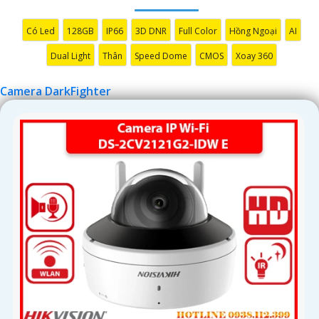
Có Led
128GB
IP66
3D DNR
Full Color
Hồng Ngoại
AI
'
Dual Light
Thân
Speed Dome
CMOS
Xoay 360
Camera DarkFighter