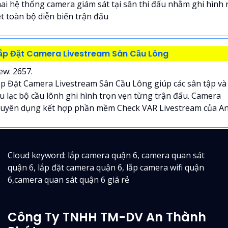
ai hệ thống camera giám sát tại sân thi đấu nhằm ghi hình 
t toàn bộ diễn biến trận đấu
ắp Đặt Camera Livestream Sân Cầu Lông
ew: 2657.
p Đặt Camera Livestream Sân Cầu Lông giúp các sân tập và
u lạc bộ cầu lônh ghi hình trọn vẹn từng trận đấu. Camera
uyên dụng kết hợp phần mềm Check VAR Livestream của An.
Cloud keyword: lắp camera quận 6, camera quan sát
quận 6, lắp đặt camera quận 6, lắp camera wifi quận
6,camera quan sát quận 6 giá rẻ
Công Ty TNHH TM-DV An Thành