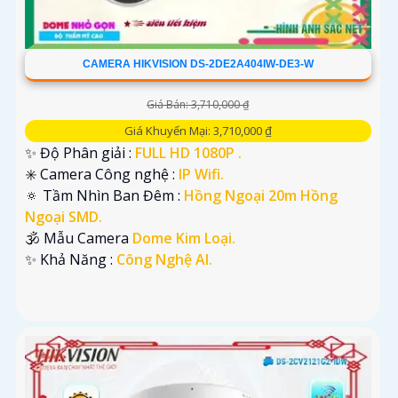
CAMERA HIKVISION DS-2DE2A404IW-DE3-W
Giá Bán: 3,710,000 ₫
Giá Khuyến Mại: 3,710,000 ₫
✨ Độ Phân giải :
FULL HD 1080P .
✳️ Camera Công nghệ :
IP Wifi.
🔅 Tầm Nhìn Ban Đêm :
Hồng Ngoại 20m Hồng
Ngoại SMD.
🕉️ Mẫu Camera
Dome Kim Loại.
️✨ Khả Năng :
Công Nghệ AI.