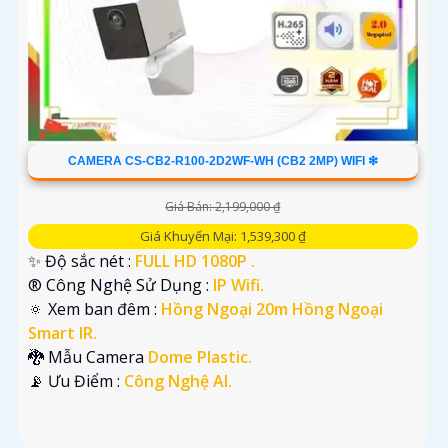
CAMERA CS-CB2-R100-2D2WF-WH (CB2 2MP) WIFI ❇
Giá Bán: 2,199,000 ₫
Giá Khuyến Mại: 1,539,300 ₫
✨ Độ sắc nét :
FULL HD 1080P .
®️ Công Nghệ Sử Dụng :
IP Wifi.
🔅 Xem ban đêm :
Hồng Ngoại 20m Hồng Ngoại
Smart IR.
🐉️ Mẫu Camera
Dome Plastic.
️📡 Ưu Điểm :
Công Nghệ AI.