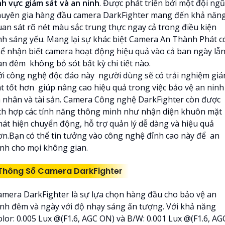
ĩnh vực giám sát và an ninh
. Được phát triển bởi một đội ngũ
huyên gia hàng đầu camera DarkFighter mang đến khả năn
uan sát rõ nét màu sắc trung thực ngay cả trong điều kiện
nh sáng yếu. Mang lại sự khác biệt Camera An Thành Phát c
hể nhận biết camera hoạt động hiệu quả vào cả ban ngày lẫ
an đêm không bỏ sót bất kỳ chi tiết nào.
ới công nghệ độc đáo này người dùng sẽ có trải nghiệm gi
át tốt hơn giúp nâng cao hiệu quả trong việc bảo vệ an ninh
á nhân và tài sản. Camera Công nghệ
DarkFighter còn được
ích hợp các tính năng thông minh như nhận diện khuôn mặt
hát hiện chuyển động, hỗ trợ quản lý dễ dàng và hiệu quả
ơn.Bạn có thể tin tưởng vào công nghệ đỉnh cao này để an
inh cho mọi không gian.
Thông Số Camera DarkFighter
amera DarkFighter là sự lựa chọn hàng đầu cho bảo vệ an
inh đêm và ngày với độ nhạy sáng ấn tượng. Với khả năng
olor: 0.005 Lux @(F1.6, AGC ON) và B/W: 0.001 Lux @(F1.6, AG