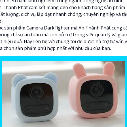
ới nhiều năm kinh nghiệm trong ngành công nghệ an ninh,
n Thành Phát cam kết mang đến cho khách hàng sản phẩm
hất lượng, dịch vụ lắp đặt nhanh chóng, chuyên nghiệp và tậ
i.
ác sản phẩm Camera DarkFighter mà An Thành Phát cung c
hông chỉ sự an toàn mà còn hỗ trợ trong việc quản lý và giá
t hiệu quả. Hãy liên hệ với chúng tôi để được hỗ trợ tư vấn 
ựa chọn sản phẩm phù hợp nhất với nhu cầu của bạn.