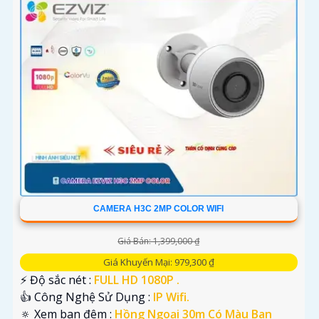
CAMERA H3C 2MP COLOR WIFI
Giá Bán: 1,399,000 ₫
Giá Khuyến Mại: 979,300 ₫
️⚡ Độ sắc nét :
FULL HD 1080P .
👍 Công Nghệ Sử Dụng :
IP Wifi.
🔅 Xem ban đêm :
Hồng Ngoại 30m Có Màu Ban