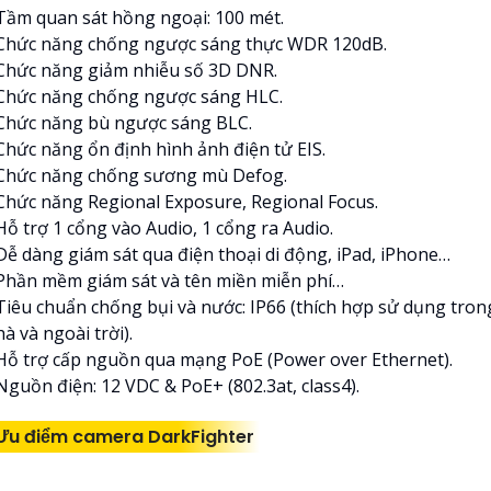
 Tầm quan sát hồng ngoại: 100 mét.
 Chức năng chống ngược sáng thực WDR 120dB.
 Chức năng giảm nhiễu số 3D DNR.
 Chức năng chống ngược sáng HLC.
 Chức năng bù ngược sáng BLC.
 Chức năng ổn định hình ảnh điện tử EIS.
 Chức năng chống sương mù Defog.
 Chức năng Regional Exposure, Regional Focus.
Hỗ trợ 1 cổng vào Audio, 1 cổng ra Audio.
 Dễ dàng giám sát qua điện thoại di động, iPad, iPhone…
 Phần mềm giám sát và tên miền miễn phí…
 Tiêu chuẩn chống bụi và nước: IP66 (thích hợp sử dụng tron
à và ngoài trời).
 Hỗ trợ cấp nguồn qua mạng PoE (Power over Ethernet).
Nguồn điện: 12 VDC & PoE+ (802.3at, class4).
Ưu điểm camera DarkFighter