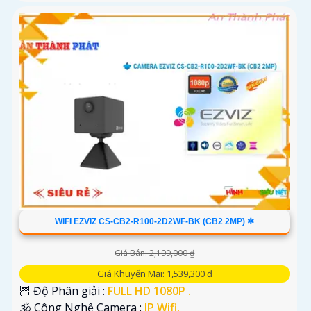
WIFI EZVIZ CS-CB2-R100-2D2WF-BK (CB2 2MP) ✲
Giá Bán: 2,199,000 ₫
Giá Khuyến Mại: 1,539,300 ₫
🦉 Độ Phân giải :
FULL HD 1080P .
🕉️ Công Nghệ Camera :
IP Wifi.