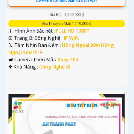
CAMERA CS-H8C 2MP COLOR WIFI
Giá Bán: 1,599,000 ₫
Giá Khuyến Mại: 1,119,300 ₫
🔆 Hình Ảnh Sắc nét :
FULL HD 1080P .
®️ Trang Bị Công Nghệ :
IP Wifi.
🌛 Tầm Nhìn Ban Đêm :
Hồng Ngoại 30m Hồng
Ngoại Smart IR.
👑 Camera Theo Mẫu
Xoay 360.
️✤ Khả Năng :
Công Nghệ AI.