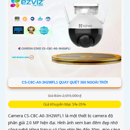
CS-C8C-A0-3H2WFL1 QUAY QUÉT 360 NGOÀI TRỜI
Giá Bán: 2,015,000 ₫
Giá Khuyến Mại: 5%-35%
Camera CS-C8C-A0-3H2WFL1 là một thiết bị camera độ
phân giải 2.0 MP hiện đại. Hình ảnh xem ban đêm đẹp nhờ
công nghệ Hồng Ngoại có tầm nhìn lên đến 30m, giúp sáng