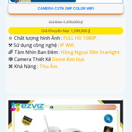
CAMERA C3TN 2MP COLOR WIFI
Giá Bán: 1,399,000 ₫
Giá Khuyến Mại: 1,399,000 ₫
🔆 Chất lượng hình Ảnh :
FULL HD 1080P .
⚒ Sử dụng công nghệ :
IP Wifi.
🌈 Tầm Nhìn Ban Đêm :
Hồng Ngoại 30m Starlight.
🕸️ Camera Thiết Kế
Dome Kim loại.
️⌘ Khả Năng :
Thu Âm.