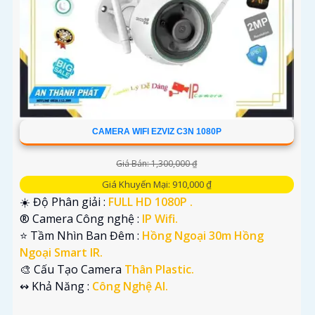
CAMERA WIFI EZVIZ C3N 1080P
Giá Bán: 1,300,000 ₫
Giá Khuyến Mại: 910,000 ₫
☀️ Độ Phân giải :
FULL HD 1080P .
®️ Camera Công nghệ :
IP Wifi.
⭐ Tầm Nhìn Ban Đêm :
Hồng Ngoại 30m Hồng
Ngoại Smart IR.
🎨 Cấu Tạo Camera
Thân Plastic.
️↭ Khả Năng :
Công Nghệ AI.