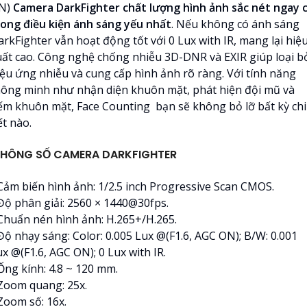
N)
Camera DarkFighter chất lượng hình ảnh sắc nét ngay 
rong điều kiện ánh sáng yếu nhất
. Nếu không có ánh sáng
rkFighter vẫn hoạt động tốt với 0 Lux with IR, mang lại hiệ
uất cao. Công nghệ chống nhiễu 3D-DNR và EXIR giúp loại b
iệu ứng nhiễu và cung cấp hình ảnh rõ ràng. Với tính năng
hông minh như nhận diện khuôn mặt, phát hiện đội mũ và
ếm khuôn mặt, Face Counting bạn sẽ không bỏ lỡ bất kỳ chi
ết nào.
HÔNG SỐ CAMERA DARKFIGHTER
 Cảm biến hình ảnh: 1/2.5 inch Progressive Scan CMOS.
 Độ phân giải: 2560 × 1440@30fps.
 Chuẩn nén hình ảnh: H.265+/H.265.
Độ nhạy sáng: Color: 0.005 Lux @(F1.6, AGC ON); B/W: 0.001
x @(F1.6, AGC ON); 0 Lux with IR.
Ống kính: 4.8 ~ 120 mm.
 Zoom quang: 25x.
Zoom số: 16x.