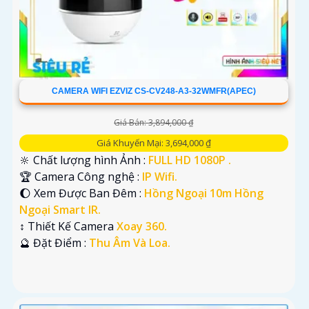
CAMERA WIFI EZVIZ CS-CV248-A3-32WMFR(APEC)
Giá Bán: 3,894,000 ₫
Giá Khuyến Mại: 3,694,000 ₫
🔆 Chất lượng hình Ảnh :
FULL HD 1080P .
🏆 Camera Công nghệ :
IP Wifi.
🌔 Xem Được Ban Đêm :
Hồng Ngoại 10m Hồng
Ngoại Smart IR.
↕️ Thiết Kế Camera
Xoay 360.
️🔮 Đặt Điểm :
Thu Âm Và Loa.