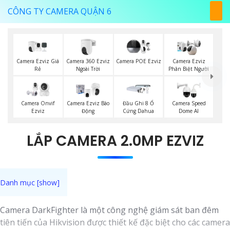
CÔNG TY CAMERA QUẬN 6
Camera Ezviz Giá
Camera 360 Ezviz
Camera POE Ezviz
Camera Ezviz
Rẻ
Ngoài Trời
Phân Biệt Người
Camera Onvif
Camera Ezviz Báo
Đầu Ghi 8 Ổ
Camera Speed
Ezviz
Động
Cứng Dahua
Dome AI
LẮP CAMERA 2.0MP EZVIZ
Camera DarkFighter là một công nghệ giám sát ban đêm
tiên tiến của Hikvision được thiết kế đặc biệt cho các camera