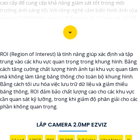
cao cấp để cung cấp khả năng giám sát tốt trong môi
trường ánh sáng tối. Với công nghệ cảm biến hình ảnh của
camera DarkFighter bạn có thể quan sát rõ ràng và chi tiết
ngay cả trong điều kiện ánh sáng yếu. Công nghệ
DarkFighter của Hikvision cung cấp khả năng tái tạo màu
sắc chính xác và hình ảnh sắc nét, cho phép bạn nhìn rõ
ràng vào ban đêm mà không cần ánh sáng phụ.
ROI (Region of Interest) là tính năng giúp xác định và tập
trung vào các khu vực quan trọng trong khung hình. Bằng
cách tăng cường chất lượng hình ảnh tại khu vực quan tâm
mà không làm tăng băng thông cho toàn bộ khung hình.
Bằng cách tối ưu hóa việc lưu trữ dữ liệu và giảm thiểu
băng thông, ROI đảm bảo chất lượng cao cho các khu vực
cần quan sát kỹ lưỡng, trong khi giảm độ phân giải cho các
phần không quan trọng.
LẮP CAMERA 2.0MP EZVIZ