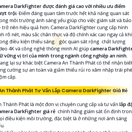
amera DarkFighter được đánh giá cao với nhiều ưu điểm
ượt trội
. Điểm đáng quan tâm trước hết khả năng quan sát
rong môi trường ánh sáng yếu giúp cho việc giám sát và bảo
ệ trở nên hiệu quả hơn. Camera DarkFighter cung cấp hình
nh rõ nét, màu sắc chân thực và độ chính xác cao ngay cả khi
rong điều kiện thiếu sáng.
góc quan sát rộng chất lượng
ideo 4K và công nghệ thông minh AI giúp
camera DarkFight
iữ vững vị trí của mình trong ngành công nghiệp an ninh
.
ang lại sự khác biệt Camera An Thành Phát có thể nhận biế
ăng cường sự an toàn và giảm thiểu rủi ro xâm nhập trái phé
rộm cắp.
An Thành Phát Tư Vấn Lắp Camera DarkFighter Giá Rẻ
n Thành Phát là một đơn vị chuyên cung cấp và tư vấn
lắp đ
amera DarkFighter giá rẻ
chính hãng giám sát ổn định tro
ọi điều kiện môi trường, đặc biệt là ở những nơi ánh sáng
u.