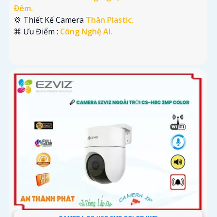
Ðêm.
💢 Thiết Kế Camera
Thân Plastic.
️⌘ Ưu Điểm :
Công Nghệ AI.