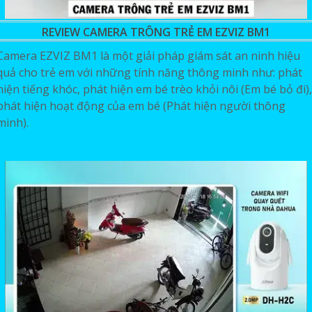
REVIEW CAMERA TRÔNG TRẺ EM EZVIZ BM1
Camera EZVIZ BM1 là một giải pháp giám sát an ninh hiệu
quả cho trẻ em với những tính năng thông minh như: phát
hiện tiếng khóc, phát hiện em bé trèo khỏi nôi (Em bé bỏ đi),
phát hiện hoạt động của em bé (Phát hiện người thông
minh).