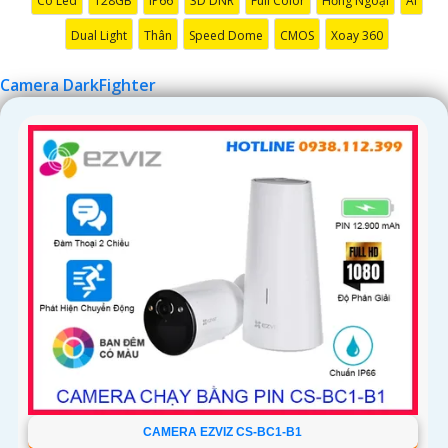
Có Led
128GB
IP66
3D DNR
Full Color
Hồng Ngoại
AI
'
Dual Light
Thân
Speed Dome
CMOS
Xoay 360
Camera DarkFighter
CAMERA EZVIZ CS-BC1-B1