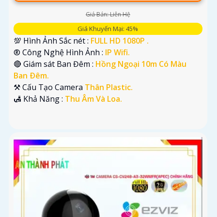
Giá Bán: Liên Hệ
Giá Khuyến Mại: 45%
💯 Hình Ảnh Sắc nét :
FULL HD 1080P .
®️ Công Nghệ Hình Ảnh :
IP Wifi.
🔴 Giám sát Ban Đêm :
Hồng Ngoại 10m Có Màu
Ban Ðêm.
⚒ Cấu Tạo Camera
Thân Plastic.
️🛃 Khả Năng :
Thu Âm Và Loa.