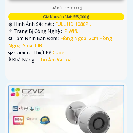
Giá Bán: 950,000 ₫
Giá Khuyến Mại: 665,000 ₫
☀️ Hình Ảnh Sắc nét :
FULL HD 1080P .
⚛️ Trang Bị Công Nghệ :
IP Wifi.
✪ Tầm Nhìn Ban Đêm :
Hồng Ngoại 20m Hồng
Ngoại Smart IR.
💎 Camera Thiết Kế
Cube.
️🎙 Khả Năng :
Thu Âm Và Loa.