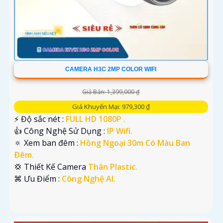
CAMERA H3C 2MP COLOR WIFI
Giá Bán: 1,399,000 ₫
Giá Khuyến Mại: 979,300 ₫
️⚡ Độ sắc nét :
FULL HD 1080P .
👍 Công Nghệ Sử Dụng :
IP Wifi.
🔅 Xem ban đêm :
Hồng Ngoại 30m Có Màu Ban
Ðêm.
💢 Thiết Kế Camera
Thân Plastic.
️⌘ Ưu Điểm :
Công Nghệ AI.