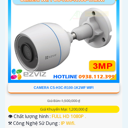
CAMERA CS-H3C-R100-1K2WF WIFI
Giá Bán: 1,500,000 ₫
Giá Khuyến Mại: 1,200,000 ₫
👁 Chất lượng hình :
FULL HD 1080P .
⚒ Công Nghệ Sử Dụng :
IP Wifi.