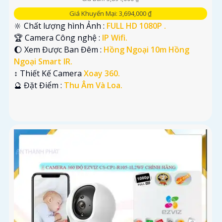
Giá Khuyến Mại: 3,694,000 ₫
🔆 Chất lượng hình Ảnh :
FULL HD 1080P .
🏆 Camera Công nghệ :
IP Wifi.
🌔 Xem Được Ban Đêm :
Hồng Ngoại 10m Hồng
Ngoại Smart IR.
↕️ Thiết Kế Camera
Xoay 360.
️🔮 Đặt Điểm :
Thu Âm Và Loa.