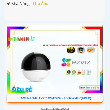
️☣️ Khả Năng :
Thu Âm.
CAMERA WIFI EZVIZ CS-CV248-A3-32WMFR(APEC)
Giá Bán: 3,894,000 ₫