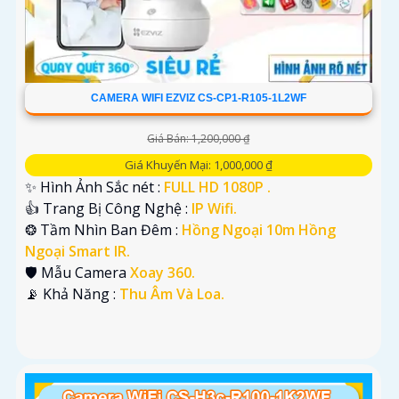
CAMERA WIFI EZVIZ CS-CP1-R105-1L2WF
Giá Bán: 1,200,000 ₫
Giá Khuyến Mại: 1,000,000 ₫
✨ Hình Ảnh Sắc nét :
FULL HD 1080P .
👍 Trang Bị Công Nghệ :
IP Wifi.
❂ Tầm Nhìn Ban Đêm :
Hồng Ngoại 10m Hồng
Ngoại Smart IR.
🛡 Mẫu Camera
Xoay 360.
️📡 Khả Năng :
Thu Âm Và Loa.