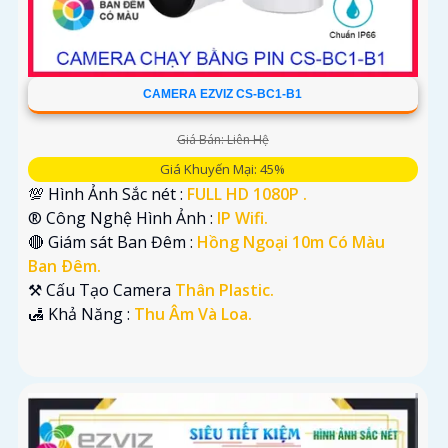
CAMERA EZVIZ CS-BC1-B1
Giá Bán: Liên Hệ
Giá Khuyến Mại: 45%
💯 Hình Ảnh Sắc nét :
FULL HD 1080P .
®️ Công Nghệ Hình Ảnh :
IP Wifi.
🔴 Giám sát Ban Đêm :
Hồng Ngoại 10m Có Màu
Ban Ðêm.
⚒ Cấu Tạo Camera
Thân Plastic.
️🛃 Khả Năng :
Thu Âm Và Loa.