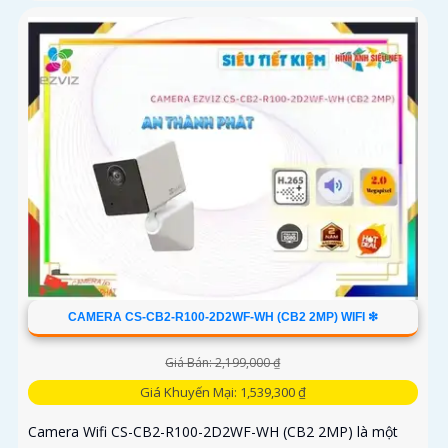
CAMERA CS-CB2-R100-2D2WF-WH (CB2 2MP) WIFI ❇
Giá Bán: 2,199,000 ₫
Giá Khuyến Mại: 1,539,300 ₫
Camera Wifi CS-CB2-R100-2D2WF-WH (CB2 2MP) là một