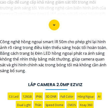
cao cấp để cung cấp khả năng giám sát tốt trong môi
trường ánh sáng tối. Với công nghệ cảm biến hình ảnh của
camera DarkFighter bạn có thể quan sát rõ ràng và chi tiết
ngay cả trong điều kiện ánh sáng yếu. Công nghệ
DarkFighter của Hikvision cung cấp khả năng tái tạo màu
sắc chính xác và hình ảnh sắc nét, cho phép bạn nhìn rõ
ràng vào ban đêm mà không cần ánh sáng phụ.
Công nghệ hồng ngoại smart IR 50m cho phép ghi lại hình
ảnh rõ ràng trong điều kiện thiếu sáng hoặc tối hoàn toàn.
Bằng cách trang bị Đèn LED hồng ngoại phát ra ánh sáng
không thể nhìn thấy bằng mắt thường, giúp camera quan
sát và ghi hình chính xác trong bóng tối mà không cần ánh
sáng bổ sung.
LẮP CAMERA 2.0MP EZVIZ
Có Led
128GB
IP66
3D DNR
Full Color
Hồng Ngoại
AI
Dual Light
Thân
Speed Dome
CMOS
Xoay 360