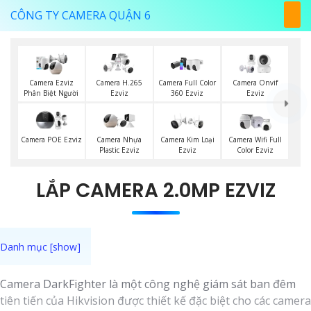
CÔNG TY CAMERA QUẬN 6
Camera Ezviz
Camera H.265
Camera Full Color
Camera Onvif
Phân Biệt Người
Ezviz
360 Ezviz
Ezviz
Camera POE Ezviz
Camera Nhựa
Camera Kim Loại
Camera Wifi Full
Plastic Ezviz
Ezviz
Color Ezviz
LẮP CAMERA 2.0MP EZVIZ
Camera DarkFighter là một công nghệ giám sát ban đêm
tiên tiến của Hikvision được thiết kế đặc biệt cho các camera