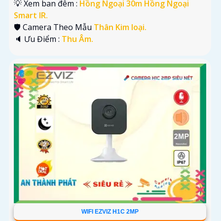
💡 Xem ban đêm :
Hồng Ngoại 30m Hồng Ngoại
Smart IR.
🛡 Camera Theo Mẫu
Thân Kim loại.
️🔈 Ưu Điểm :
Thu Âm.
WIFI EZVIZ H1C 2MP