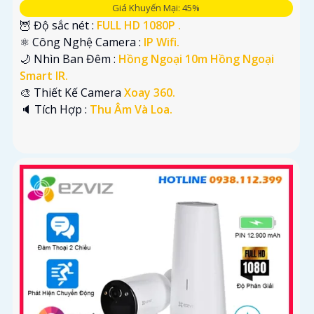
Giá Khuyến Mại: 45%
🦉 Độ sắc nét :
FULL HD 1080P .
⚛️ Công Nghệ Camera :
IP Wifi.
🌙 Nhìn Ban Đêm :
Hồng Ngoại 10m Hồng Ngoại
Smart IR.
🎨 Thiết Kế Camera
Xoay 360.
️🔈 Tích Hợp :
Thu Âm Và Loa.