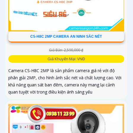
CS-H8C 2MP CAMERA AN NINH SẮC NÉT
Giá Bán: 2,590,000 ₫
Giá Khuyến Mại: VNĐ
Camera CS-H8C 2MP là sản phẩm camera giá rẻ với độ
phân giải 2MP, cho hình ảnh sắc nét và chất lượng cao. Với
khả năng quan sát ban đêm, camera này mang lại cảnh
quan tuyệt vời trong điều kiện ánh sáng yếu