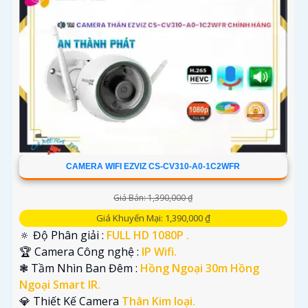
CAMERA WIFI EZVIZ CS-CV310-A0-1C2WFR
Giá Bán: 1,390,000 ₫
Giá Khuyến Mại: 1,390,000 ₫
🔅 Độ Phân giải :
FULL HD 1080P .
🏆 Camera Công nghệ :
IP Wifi.
❃ Tầm Nhìn Ban Đêm :
Hồng Ngoại 30m Hồng
Ngoại Smart IR.
💎 Thiết Kế Camera
Thân Kim loại.