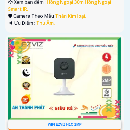
💡 Xem ban đêm :
Hồng Ngoại 30m Hồng Ngoại
Smart IR.
🛡 Camera Theo Mẫu
Thân Kim loại.
️🔈 Ưu Điểm :
Thu Âm.
WIFI EZVIZ H1C 2MP