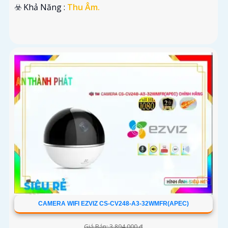
️☣️ Khả Năng :
Thu Âm.
CAMERA WIFI EZVIZ CS-CV248-A3-32WMFR(APEC)
Giá Bán: 3,894,000 ₫