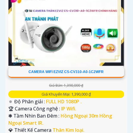
CAMERA WIFI EZVIZ CS-CV310-A0-1C2WFR
Giá Bán: 1,390,000 ₫
Giá Khuyến Mại: 1,390,000 ₫
🔅 Độ Phân giải :
FULL HD 1080P .
🏆 Camera Công nghệ :
IP Wifi.
❃ Tầm Nhìn Ban Đêm :
Hồng Ngoại 30m Hồng
Ngoại Smart IR.
💎 Thiết Kế Camera
Thân Kim loại.