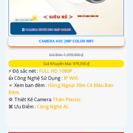
CAMERA H3C 2MP COLOR WIFI
Giá Bán: 1,399,000 ₫
Giá Khuyến Mại: 979,300 ₫
️⚡ Độ sắc nét :
FULL HD 1080P .
👍 Công Nghệ Sử Dụng :
IP Wifi.
🔅 Xem ban đêm :
Hồng Ngoại 30m Có Màu Ban
Ðêm.
💢 Thiết Kế Camera
Thân Plastic.
️⌘ Ưu Điểm :
Công Nghệ AI.