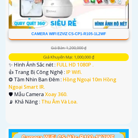
CAMERA WIFI EZVIZ CS-CP1-R105-1L2WF
Giá Bán: 1,200,000 ₫
Giá Khuyến Mại: 1,000,000 ₫
✨ Hình Ảnh Sắc nét :
FULL HD 1080P .
👍 Trang Bị Công Nghệ :
IP Wifi.
❂ Tầm Nhìn Ban Đêm :
Hồng Ngoại 10m Hồng
Ngoại Smart IR.
🛡 Mẫu Camera
Xoay 360.
️📡 Khả Năng :
Thu Âm Và Loa.