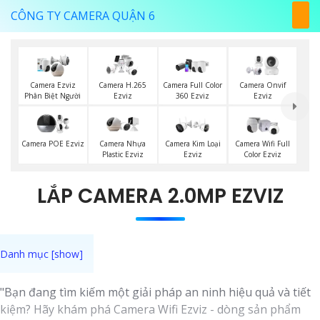
CÔNG TY CAMERA QUẬN 6
Camera Ezviz
Camera H.265
Camera Full Color
Camera Onvif
Phân Biệt Người
Ezviz
360 Ezviz
Ezviz
Camera POE Ezviz
Camera Nhựa
Camera Kim Loại
Camera Wifi Full
Plastic Ezviz
Ezviz
Color Ezviz
LẮP CAMERA 2.0MP EZVIZ
"Bạn đang tìm kiếm một giải pháp an ninh hiệu quả và tiết
kiệm? Hãy khám phá Camera Wifi Ezviz - dòng sản phẩm