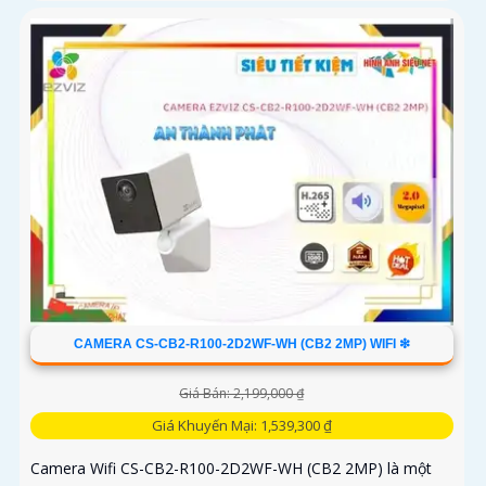
CAMERA CS-CB2-R100-2D2WF-WH (CB2 2MP) WIFI ❇
Giá Bán: 2,199,000 ₫
Giá Khuyến Mại: 1,539,300 ₫
Camera Wifi CS-CB2-R100-2D2WF-WH (CB2 2MP) là một