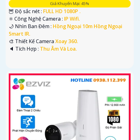
Giá Khuyến Mại: 45%
🦉 Độ sắc nét :
FULL HD 1080P .
⚛️ Công Nghệ Camera :
IP Wifi.
🌙 Nhìn Ban Đêm :
Hồng Ngoại 10m Hồng Ngoại
Smart IR.
🎨 Thiết Kế Camera
Xoay 360.
️🔈 Tích Hợp :
Thu Âm Và Loa.