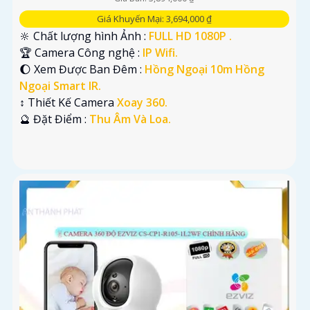
Giá Khuyến Mại: 3,694,000 ₫
🔆 Chất lượng hình Ảnh :
FULL HD 1080P .
🏆 Camera Công nghệ :
IP Wifi.
🌔 Xem Được Ban Đêm :
Hồng Ngoại 10m Hồng
Ngoại Smart IR.
↕️ Thiết Kế Camera
Xoay 360.
️🔮 Đặt Điểm :
Thu Âm Và Loa.