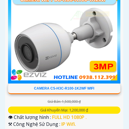
CAMERA CS-H3C-R100-1K2WF WIFI
Giá Bán: 1,500,000 ₫
Giá Khuyến Mại: 1,200,000 ₫
👁 Chất lượng hình :
FULL HD 1080P .
⚒ Công Nghệ Sử Dụng :
IP Wifi.