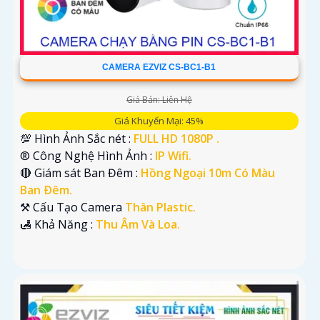
CAMERA EZVIZ CS-BC1-B1
Giá Bán: Liên Hệ
Giá Khuyến Mại: 45%
💯 Hình Ảnh Sắc nét :
FULL HD 1080P .
®️ Công Nghệ Hình Ảnh :
IP Wifi.
🔴 Giám sát Ban Đêm :
Hồng Ngoại 10m Có Màu
Ban Ðêm.
⚒ Cấu Tạo Camera
Thân Plastic.
️🛃 Khả Năng :
Thu Âm Và Loa.