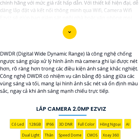
chính hãng với mức giá rất hấp dẫn. Với thiết kế hiện đại, dễ
dàng lắp đặt và kết nối thông minh qua Wifi, Camera Wifi
Ezviz sẽ giúp bạn giám sát ngôi nhà hoặc văn phòng mọi
lúc mọi nơi chỉ bằng một chiếc điện thoại thông minh.
Không chỉ vậy, sản phẩm cũng mang lại chất lượng hình
ảnh sắc nét và độ phân giải cao, cho phép bạn theo dõi mọi
hoạt động một cách dễ dàng. Đừng bỏ lỡ cơ hội sở hữu
DWDR (Digital Wide Dynamic Range) là công nghệ chống
Camera Wifi Ezviz giá rẻ chính hãng để bảo vệ tài sản và gia
ngược sáng giúp xử lý hình ảnh mà camera ghi lại được nét
đình của bạn ngay hôm nay!"
hơn, rõ ràng hơn trong các điều kiện ánh sáng khắc nghiệt.
Hy vọng đoạn văn trên sẽ giúp bạn trong việc giới thiệu
Công nghệ DWDR có nhiệm vụ cân bằng độ sáng giữa các
sản phẩm Camera Wifi Ezviz.
vùng sáng và tối, mang lại hình ảnh sắc nét và ổn định màu
sắc, ngay cả khi ánh sáng mạnh chiếu trực tiếp.
LẮP CAMERA 2.0MP EZVIZ
Có Led
128GB
IP66
3D DNR
Full Color
Hồng Ngoại
AI
Dual Light
Thân
Speed Dome
CMOS
Xoay 360