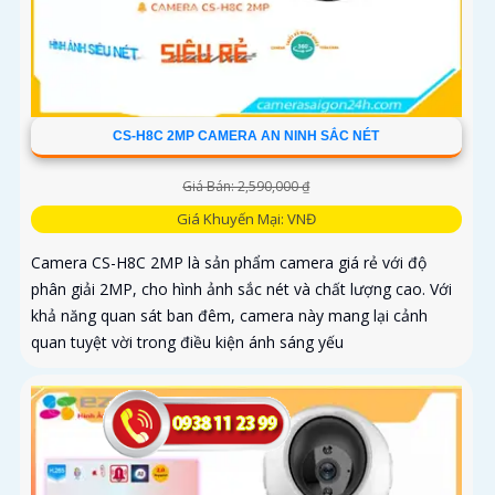
CS-H8C 2MP CAMERA AN NINH SẮC NÉT
Giá Bán: 2,590,000 ₫
Giá Khuyến Mại: VNĐ
Camera CS-H8C 2MP là sản phẩm camera giá rẻ với độ
phân giải 2MP, cho hình ảnh sắc nét và chất lượng cao. Với
khả năng quan sát ban đêm, camera này mang lại cảnh
quan tuyệt vời trong điều kiện ánh sáng yếu