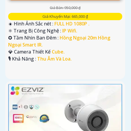
Giá Bán: 950,000 ₫
Giá Khuyến Mại: 665,000 ₫
☀️ Hình Ảnh Sắc nét :
FULL HD 1080P .
⚛️ Trang Bị Công Nghệ :
IP Wifi.
✪ Tầm Nhìn Ban Đêm :
Hồng Ngoại 20m Hồng
Ngoại Smart IR.
💎 Camera Thiết Kế
Cube.
️🎙 Khả Năng :
Thu Âm Và Loa.